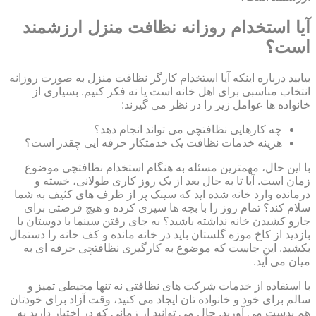
آیا استخدام روزانه نظافت منزل ارزشمند
است؟
بیایید درباره اینکه آیا استخدام کارگر نظافت منزل به صورت روزانه
انتخاب مناسبی برای اهل خانه است یا نه فکر کنیم. بسیاری از
خانواده ها عوامل زیر را در نظر می گیرند:
چه کارهایی نظافتچی می تواند انجام دهد؟
هزینه خدمات نظافت یک خدمتکار حرفه ایی چقدر است؟
با این حال، مهمترین مسئله به هنگام استخدام نظافتچی موضوع
زمان است. آیا تا به حال بعد از یک روز کاری طولانی، خسته و
درمانده وارد خانه شده اید که سینک پر از ظرف های کثیف به شما
سلام کند؟ تمام روز را با بچه ها سپری کرده و هیچ فرصتی برای
جارو کشیدن خانه نداشته باشید؟ به جای رفتن سینما با دوستان یا
بازدید از کاخ موزه گلستان باید در خانه مانده و کف خانه را دستمال
بکشید. این جاست که موضوع به کارگیری نظافتچی حرفه ای به
میان می آید.
با استفاده از خدمات شرکت های نظافتی نه تنها محیطی تمیز و
سالم برای خود و خانواده تان ایجاد می کنید، وقت آزاد برای خودتان
هم بدست می آورید. حال می توانید از زمانی که در اختیار دارید به