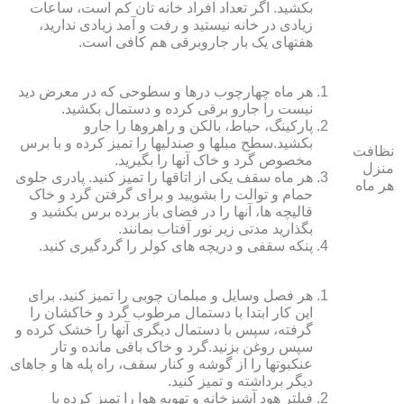
بکشید. اگر تعداد افراد خانه ‏تان کم است، ساعات
زیادی در خانه نیستید و رفت و آمد زیادی ندارید،
هفته‏ای یک بار جاروبرقی هم کافی است.
هر ماه چهارچوب درها و سطوحی که در معرض دید
نیست را جارو برقی کرده و دستمال بکشید.
پارکینگ، حیاط، بالکن و راهروها را جارو
بکشید.سطح مبل‏ها و صندلی‏ها را تمیز کرده و با برس
نظافت
مخصوص گرد و خاک آنها را بگیرید.
منزل
هر ماه سقف یکی از اتاق‏ها را تمیز کنید. پادری جلوی
هر ماه
حمام و توالت را بشویید و برای گرفتن گرد و خاک
قالیچه‏ ها، آنها را در فضای باز برده برس بکشید و
بگذارید مدتی زیر نور آفتاب بمانند.
پنکه سقفی و دریچه‏ های کولر را گردگیری کنید.
هر فصل وسایل و مبلمان چوبی را تمیز کنید. برای
این کار ابتدا با دستمال مرطوب گرد و خاک‏شان را
گرفته، سپس با دستمال دیگری آنها را خشک کرده و
سپس روغن بزنید.گرد و خاک باقی مانده و تار
عنکبوت‏ها را از گوشه و کنار سقف، راه پله‏ ها و جاهای
دیگر برداشته و تمیز کنید.
فیلتر هود آشپزخانه و تهویه هوا را تمیز کرده یا