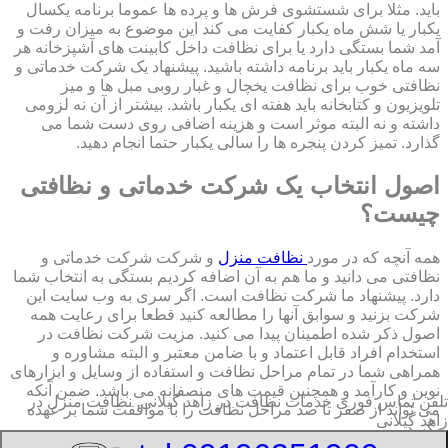
باید. مثلا برای شستشوی فرش ها و پرده ها عموما برنامه یکسال
یکبار یا شش ماه یکبار کفایت می کند این موضوع به میزان رفت و
آمد شما بستگی دارد یا برای نظافت داخل کابینت های آشپزخانه هر
سه ماه یکبار باید برنامه داشته باشید. پیشنهاد یک شرکت خدماتی و
نظافتی خوب برای نظافت یخچال و غبار روبی مبل ها و میز
تلویزیون و کتابخانه باید هفته ای یکبار باشد. بیشتر از آن نه لزومی
داشته و نه البته موثر است و هزینه اضافی روی دست شما می
گذارد. تمیز کردن پنجره ها را سالی یکبار حتما انجام دهید.
اصول انتخاب یک شرکت خدماتی و نظافتی
چیست؟
همه آنچه که در مورد
نظافت منزل
و شرکت شرکت خدماتی و
نظافتی می دانید و ما هم به آن اضافه کردیم بستگی به انتخاب شما
دارد. پیشنهاد ما شرکت نظافت است. اگر سری به وب سایت این
شرکت بزنید و سوابق آنها را مطالعه کنید قطعا برای رعایت همه
اصول ذکر شده اطمینان پیدا می کنید. مزیت شرکت نظافت در
استخدام افراد قابل اعتماد و با ضامن معتبر و البته مشاوره و
همراهی شما در تمام مراحل نظافت و استفاده از وسایل و ابزارهای
نوین و کارآمد و همچنین قیمت های منصفانه می باشد. ضمن آنکه
تلفن تماس فوری
خدمات نظافت در زاهد گیلانی, نظافت منزل در
می تواند از صفر تا صد مراحل نظافت را با موافقت شما بر عهده
زاهد گیلانی
بگیرد.