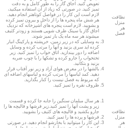
تعویض کنید. اجاق گاز را به طور کامل و به دقت
تمیز کنید. در صورتی که زیاد از آن استفاده می‏کنید،
لازم است این کار را در فواصل کوتاه‏تر انجام دهید.
نظافت
هر شش ماه پنجره‏ ها را از داخل و بیرون تمیز کرده
منزل
و بشویید. لازم است پنجره‏ های آشپزخانه که نزدیک
هر
اجاق گاز یا سینک ظرف شویی هستند و زودتر کثیف
فصل
می‏شوند هر سه ماه یک بار تمیز شوند.
به وسایلی که در زیر زمین، خرپشته و پارکینگ انبار
کرده‏ اید سری بزنید و آنها را مرتب کرده و وسایل
اضافه را دور بیندازید. اتاق خواب را تمیز کنید. زیر
تختخواب را جارو کرده و تشک‏ها را با چوب ضربه
بزنید و بتکانید.
بالش‏ها را در معرض هوای آزاد و زیر نور آفتاب قرار
دهید. کمد لباس‏ها را مرتب کرده و لباس‏های اضافه ای
که مربوط به فصل نیست را کنار بگذارید.
ظروف نقره را تمیز کنید.
هر سال مبلمان سنگین را جابه جا کرده و قسمت
زیر و پشت آنها را تمیز کنید.زیر فرش‏ها و قالیچه‏ ها را
نظافت
جارو بکشید و قالیچه‏ های کثیف را بشویید.
منزل
فرش‏ها و پرده ‏ها را تمیز کنید.
هر
این کار را می‏توانید با بخارشو انجام دهید. در صورتی
سال
که خیلی کثیف هستند آنها را بشویید. دیوارها را