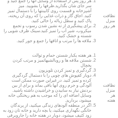
هر روز پس از استفاده از وسایل آنها را جمع کنید و
سر جای شان بگذارید.ظرف‏ها را بشویید. میز
آشپزخانه و قسمت روی کابینت‏ها را با دستمال تمیز
نظافت
کنید. اجاق گاز و ذرات غذایی را که روی آن ریخته،
منزل
پاک کنید و سطل زباله را خالی کنید.
هر روز
برای پیشگیری از ته نشین شدن رسوب و تجمع
میکروب، شیر آب را تمیز کنید.سینک ظرف شویی را
شسته و خشک کنید.
ملافه‏ ها را مرتب و اتاق‏ها را جمع و جور کنید.
هر هفته یکبار شستن حمام و توالت
شستن ملافه‏ ها و روبالشی‎هاتمیز و مرتب کردن
یخچال
گردگیری و تمیز کردن تلویزیون
دوبار کفپوش‏ های چوبی را با دستمال گردگیری
کرده و تمیز کنید. در غیراین صورت ممکن است
نظافت
آلودگی و جرم روی آنها باقی بماند و برای از بین
منزل
بردنش نیاز به سابیدن و خراشیدن داشته باشید.
هر
وسایل اضافه ای را که موجب به هم ریختگی خانه
هفته
می‏شود، بردارید.
اگر در منطقه آلوده‏ای زندگی می‏کنید، از پرندگان
خانگی نگهداری می‏کنید، یا بچه دارید و خانه‏ تان زود به
زود کثیف می‏شود، دوبار در هفته خانه را جاروبرقی