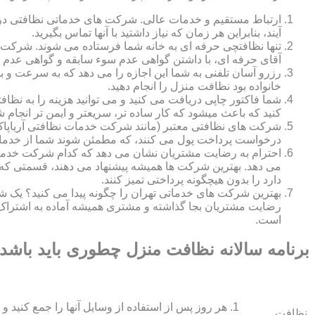
ارتباط مستقیم و خدمات عالی. شرکت های خدماتی نظافتی در ه
آیند، بنابراین هر زمان که نیاز داشتید با آنها تماس بگیرید.
تنها نظافتچی حرفه ای به خانه شما فرستاده می شوند. شرکت ه
آقای حرفه ای، با داشتن گواهی عدم سوء سابقه و گواهی عدم اع
رزرو آسان تلفنی به شما این اجازه را می دهد که به سرعت و ب
خانواده بود نظافت منزل را انجام دهید.
شما فاکتور چاپی دریافت می کنید و می توانید هزینه را به نظا
کنید که باعث میشود که کار ساده تر، سریعتر و ایمن تر انجام ش
شرکت های نظافتی معتبر (مانند شرکت خدمات نظافتی آریاپاک)
درخواست پرداخت پول می کنند، که مطمئن شوند شما از خدمات
احترام به رضایت مشتریان نشان می دهد که کدام شرکت خدم
می دهد. بهترین شرکت ها همیشه پیشنهاد می دهند، قسمتی که ش
دارد را بدون هیچگونه پرداختی تمیز کنند.
بهترین شرکت های خدماتی تهران را چگونه پیدا می کنید؟ ی
رضایت مشتریان بجا گذاشته و مشتری همیشه آماده به اشتراک
است.
برنامه سالانه نظافت منزل چطوری باید باشد
هر روز پس از استفاده از وسایل آنها را جمع کنید و 
نظافت