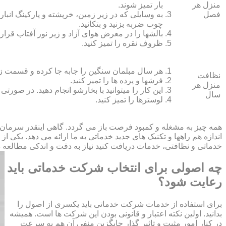
منزل هر
بار تمیز شوند.
فصل
به وسایلی که در زیر زمین، خرپشته و پارکینگ انبار ک
چوب ضربه بزنید و بتکانید.
بالش‏ها را در معرض هوای آزاد و زیر نور آفتاب قرار
ظروف نقره را تمیز کنید.
هر سال مبلمان سنگین را جابه جا کرده و قسمت زیر و 
نظافت
فرش‏ها و پرده ‏ها را تمیز کنید.
منزل هر
این کار را می‏توانید با بخارشو انجام دهید. در صورتی
سال
لوسترها را تمیز کنید.
همه چیز به مشغله و کمبود فرصت باز می گردد. گاهی اینقدر سرمان
اندازه هم راهها و تکنیک های جدید خدماتی به ما ارائه می دهد. یکی ا
خدماتی و نظافتی، خدمات دریافت کنید نیاز به دقت و اندکی مطالعه دار
چه اصولی برای انتخاب شرکت خدماتی باید
رعایت شود؟
برای استفاده از خدمات شرکت خدماتی باید یکسری از اصول را
بدانید. اولین نکته اعتبار و قانونی بودن این شرکت ها است. همیشه
در کنار امور مثبت و تاثیر گذار جایگزین منفی آن هم به سرعت