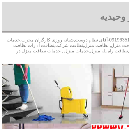
وحیدیه
30 در صد تخفیف .بیمه رایگان,09196351909-آقای نظام دوست,شبانه روزی کارگران مجرب,خدمات
افت منزل, نظافت منزل,نظافت شرکت,نظافت ادارات,نظافت
ل,نظافت راه پله منزل,خدمات منزل , خدمات نظافت منزل در