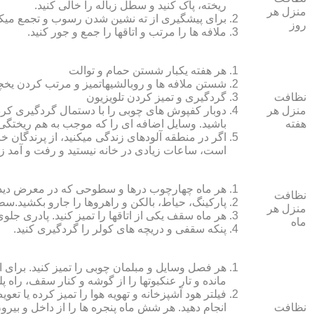
ریخته، پاک کنید و سطل زباله را خالی کنید.
منزل هر
برای پیشگیری از ته نشین شدن رسوب و تجمع میک
روز
ملافه‏ ها را مرتب و اتاق‏ها را جمع و جور کنید.
هر هفته یکبار شستن حمام و توالت
شستن ملافه‏ ها و روبالشی‎هاتمیز و مرتب کردن یخچال
نظافت
گردگیری و تمیز کردن تلویزیون
منزل هر
دوبار کفپوش‏ های چوبی را با دستمال گردگیری کرده
هفته
باشید. وسایل اضافه ای را که موجب به هم ریختگی خ
اگر در منطقه آلوده‏ای زندگی می‏کنید، از پرندگان خان
است، ساعات زیادی در خانه نیستید و رفت و آمد زی
هر ماه چهارچوب درها و سطوحی که در معرض دید 
نظافت
پارکینگ، حیاط، بالکن و راهروها را جارو بکشید.سطح 
منزل هر
هر ماه سقف یکی از اتاق‏ها را تمیز کنید. پادری جلوی
ماه
پنکه سقفی و دریچه‏ های کولر را گردگیری کنید.
هر فصل وسایل و مبلمان چوبی را تمیز کنید. برای 
مانده و تار عنکبوت‏ها را از گوشه و کنار سقف، راه پل
فیلتر هود آشپزخانه و تهویه هوا را تمیز کرده یا تعو
نظافت
انجام دهید. هر شش ماه پنجره‏ ها را از داخل و بی