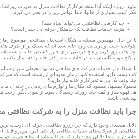
بیایید درباره اینکه آیا استخدام کارگر نظافت منزل به صورت روزانه ا
فکر کنیم. بسیاری از خانواده ها عوامل زیر را در نظر می گیرند:
چه کارهایی نظافتچی می تواند انجام دهد؟
هزینه خدمات نظافت یک خدمتکار حرفه ایی چقدر است؟
با این حال، مهمترین مسئله به هنگام استخدام نظافتچی موضوع زمان اس
طولانی، خسته و درمانده وارد خانه شده اید که سینک پر از ظرف های ک
بچه ها سپری کرده و هیچ فرصتی برای جارو کشیدن خانه نداشته باشید؟
از کاخ موزه گلستان باید در خانه مانده و کف خانه را دستمال بکشید
با استفاده از خدمات شرکت های نظافتی نه تنها محیطی تمیز و سالم بر
که دوست دارید استفاده کنید. زمان هدیه ای ارزشمند است که شرکت ن
چند وقت یک بار به تمیزکاری خانه نیاز دارید؟
معمولاً پیشنهاد میشود که مکان ها و لوازم های زیادی در خانه ی ما ب
ها، قهوه ساز و کف خانه روزانه رسیدگی شود. از سوی دیگر، رخت ها
بهداشتی باشند.
چرا باید نظافت منزل را به شرکت نظافتی مع
دلایل متعددی وجود دارد که چرا رزرو نظافتچی حرفه ای درست ترین 
نظافتچی از شرکت های خدمات نظافتی راه حلی امن، موثر و قابل اع
خانه دارند. اینجا دلایلی وجود دارد که چرا استفاده از نظافتچی درخو