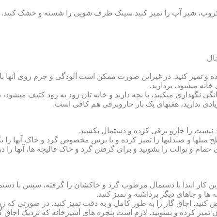
روب، شیر آب را تمیز کنید.سینک ظرف شویی را شسته و خشک کنید.
 و تمیز کنید. در غیراین صورت ممکن است آلودگی و جرم روی آنها باقی
انه می‏شود، بردارید.
گی نگهداری می‏کنید، یا بچه دارید و خانه‏ تان زود به زود کثیف می‏شود، د
ادی ندارید، هفته‏ای یک بار جاروبرقی هم کافی است.
نیست را جارو برقی کرده و دستمال بکشید.
مبل‏ها و صندلی‏ها را تمیز کرده و با برس مخصوص گرد و خاک آنها را بگ
 حمام و توالت را بشویید و برای گرفتن گرد و خاک قالیچه‏ ها، آنها را د
این کار ابتدا با دستمال مرطوب گرد و خاک‏شان را گرفته، سپس با دس
ه‏ ها و جاهای دیگر برداشته و تمیز کنید.
یض کنید. اجاق گاز را به طور کامل و به دقت تمیز کنید. در صورتی که زیا
رون تمیز کرده و بشویید. لازم است پنجره‏ های آشپزخانه که نزدیک اجا