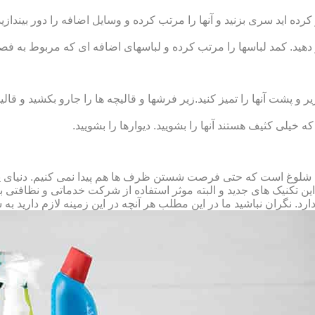
رده‏ اید سری بزنید و آنها را مرتب کرده و وسایل اضافه را دور بیندازید.
 دهید. کمد لباس‏ها را مرتب کرده و لباس‏های اضافه ای که مربوط به فص
پشت آنها را تمیز کنید.زیر فرش‏ها و قالیچه‏ ها را جارو بکشید و قالیچ
 که خیلی کثیف هستند آنها را بشویید. دیوارها را بشویید.
 شلوغ است که حتی فرصت شستن ظرف ها هم پیدا نمی کنیم. دنیای پر 
ز این تکنیک های جدید و البته موثر استفاده از شرکت خدماتی و نظافتی
د. نگران نباشید ما در این مطلب هر آنچه در این زمینه لازم دارید به 