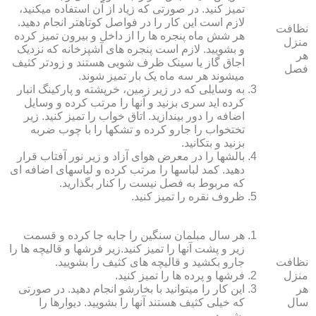
تمیز کنید. در صورتی که زیاد از آن استفاده می‏کنید،
لازم است این کار را در فواصل کوتاه‏تر انجام دهید.
نظافت
هر شش ماه پنجره‏ ها را از داخل و بیرون تمیز کرده
منزل
و بشویید. لازم است پنجره‏ های آشپزخانه که نزدیک
هر
اجاق گاز یا سینک ظرف شویی هستند و زودتر کثیف
فصل
می‏شوند هر سه ماه یک بار تمیز شوند.
به وسایلی که در زیر زمین، خرپشته و پارکینگ انبار
کرده‏ اید سری بزنید و آنها را مرتب کرده و وسایل
اضافه را دور بیندازید. اتاق خواب را تمیز کنید. زیر
تختخواب را جارو کرده و تشک‏ها را با چوب ضربه
بزنید و بتکانید.
بالش‏ها را در معرض هوای آزاد و زیر نور آفتاب قرار
دهید. کمد لباس‏ها را مرتب کرده و لباس‏های اضافه ای
که مربوط به فصل نیست را کنار بگذارید.
ظروف نقره را تمیز کنید.
هر سال مبلمان سنگین را جابه جا کرده و قسمت
زیر و پشت آنها را تمیز کنید.زیر فرش‏ها و قالیچه‏ ها را
نظافت
جارو بکشید و قالیچه‏ های کثیف را بشویید.
منزل
فرش‏ها و پرده ‏ها را تمیز کنید.
هر
این کار را می‏توانید با بخارشو انجام دهید. در صورتی
سال
که خیلی کثیف هستند آنها را بشویید. دیوارها را
بشویید.