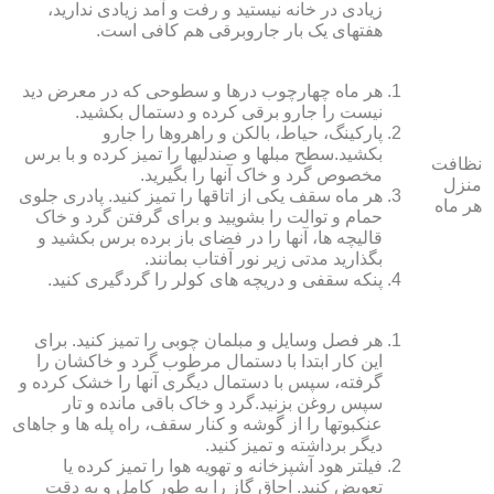
زیادی در خانه نیستید و رفت و آمد زیادی ندارید،
هفته‏ای یک بار جاروبرقی هم کافی است.
هر ماه چهارچوب درها و سطوحی که در معرض دید
نیست را جارو برقی کرده و دستمال بکشید.
پارکینگ، حیاط، بالکن و راهروها را جارو
بکشید.سطح مبل‏ها و صندلی‏ها را تمیز کرده و با برس
نظافت
مخصوص گرد و خاک آنها را بگیرید.
منزل
هر ماه سقف یکی از اتاق‏ها را تمیز کنید. پادری جلوی
هر ماه
حمام و توالت را بشویید و برای گرفتن گرد و خاک
قالیچه‏ ها، آنها را در فضای باز برده برس بکشید و
بگذارید مدتی زیر نور آفتاب بمانند.
پنکه سقفی و دریچه‏ های کولر را گردگیری کنید.
هر فصل وسایل و مبلمان چوبی را تمیز کنید. برای
این کار ابتدا با دستمال مرطوب گرد و خاک‏شان را
گرفته، سپس با دستمال دیگری آنها را خشک کرده و
سپس روغن بزنید.گرد و خاک باقی مانده و تار
عنکبوت‏ها را از گوشه و کنار سقف، راه پله‏ ها و جاهای
دیگر برداشته و تمیز کنید.
فیلتر هود آشپزخانه و تهویه هوا را تمیز کرده یا
تعویض کنید. اجاق گاز را به طور کامل و به دقت