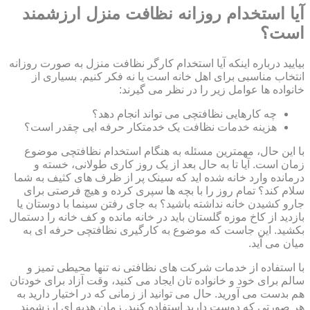
آیا استخدام روزانه نظافت منزل ارزشمند
است؟
بیایید درباره اینکه آیا استخدام کارگر نظافت منزل به صورت روزانه
انتخاب مناسبی برای اهل خانه است یا نه فکر کنیم. بسیاری از
خانواده ها عوامل زیر را در نظر می گیرند:
چه کارهایی نظافتچی می تواند انجام دهد؟
هزینه خدمات نظافت یک خدمتکار حرفه ایی چقدر است؟
با این حال، مهمترین مسئله به هنگام استخدام نظافتچی موضوع
زمان است. آیا تا به حال بعد از یک روز کاری طولانی، خسته و
درمانده وارد خانه شده اید که سینک پر از ظرف های کثیف به شما
سلام کند؟ تمام روز را با بچه ها سپری کرده و هیچ فرصتی برای
جارو کشیدن خانه نداشته باشید؟ به جای رفتن سینما با دوستان یا
بازدید از کاخ موزه گلستان باید در خانه مانده و کف خانه را دستمال
بکشید. این جاست که موضوع به کارگیری نظافتچی حرفه ای به
میان می آید.
با استفاده از خدمات شرکت های نظافتی نه تنها محیطی تمیز و
سالم برای خود و خانواده تان ایجاد می کنید، وقت آزاد برای خودتان
هم بدست می آورید. حال می توانید از زمانی که در اختیار دارید به
هر صورتی که دوست دارید استفاده کنید. زمان هدیه ای ارزشمند