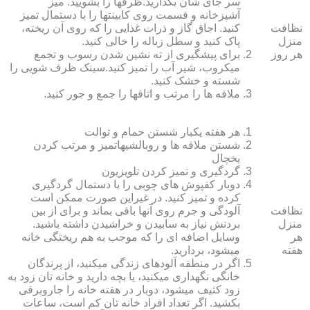
سر جای شان بگذارید.ظرف‏ها را بشویید. میز
آشپزخانه و قسمت روی کابینت‏ها را با دستمال تمیز
نظافت
کنید. اجاق گاز و ذرات غذایی را که روی آن ریخته،
منزل
پاک کنید و سطل زباله را خالی کنید.
هر روز
برای پیشگیری از ته نشین شدن رسوب و تجمع
میکروب، شیر آب را تمیز کنید.سینک ظرف شویی را
شسته و خشک کنید.
ملافه‏ ها را مرتب و اتاق‏ها را جمع و جور کنید.
هر هفته یکبار شستن حمام و توالت
شستن ملافه‏ ها و روبالشی‎هاتمیز و مرتب کردن
یخچال
گردگیری و تمیز کردن تلویزیون
دوبار کفپوش‏ های چوبی را با دستمال گردگیری
کرده و تمیز کنید. در غیراین صورت ممکن است
نظافت
آلودگی و جرم روی آنها باقی بماند و برای از بین
منزل
بردنش نیاز به سابیدن و خراشیدن داشته باشید.
هر
وسایل اضافه ای را که موجب به هم ریختگی خانه
هفته
می‏شود، بردارید.
اگر در منطقه آلوده‏ای زندگی می‏کنید، از پرندگان
خانگی نگهداری می‏کنید، یا بچه دارید و خانه‏ تان زود به
زود کثیف می‏شود، دوبار در هفته خانه را جاروبرقی
بکشید. اگر تعداد افراد خانه ‏تان کم است، ساعات