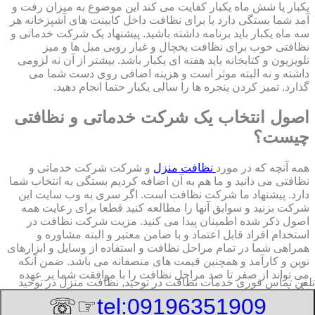
یکبار یا شش ماه یکبار کفایت می کند این موضوع به میزان رفت و
آمد شما بستگی دارد یا برای نظافت داخل کابینت های آشپزخانه هر
سه ماه یکبار باید برنامه داشته باشید. پیشنهاد یک شرکت خدماتی و
نظافتی خوب برای نظافت یخچال و غبار روبی مبل ها و میز
تلویزیون و کتابخانه باید هفته ای یکبار باشد. بیشتر از آن نه لزومی
داشته و نه البته موثر است و هزینه اضافی روی دست شما می
گذارد. تمیز کردن پنجره ها را سالی یکبار حتما انجام دهید.
اصول انتخاب یک شرکت خدماتی و نظافتی
چیست؟
همه آنچه که در مورد
نظافت منزل
و شرکت شرکت خدماتی و
نظافتی می دانید و ما هم به آن اضافه کردیم بستگی به انتخاب شما
دارد. پیشنهاد ما شرکت نظافت است. اگر سری به وب سایت این
شرکت بزنید و سوابق آنها را مطالعه کنید قطعا برای رعایت همه
اصول ذکر شده اطمینان پیدا می کنید. مزیت شرکت نظافت در
استخدام افراد قابل اعتماد و با ضامن معتبر و البته مشاوره و
همراهی شما در تمام مراحل نظافت و استفاده از وسایل و ابزارهای
نوین و کارآمد و همچنین قیمت های منصفانه می باشد. ضمن آنکه
می تواند از صفر تا صد مراحل نظافت را با موافقت شما بر عهده
تلفن تماس فوری
خدمات نظافت در توحید, نظافت منزل در توحید
بگیرد.
☞☏
tel:09196351909
8/7/2026 8:21:19 PM
:Published Date: