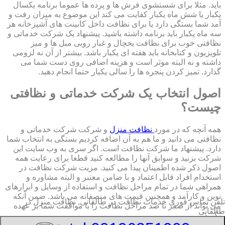
باید. مثلا برای شستشوی فرش ها و پرده ها عموما برنامه یکسال
یکبار یا شش ماه یکبار کفایت می کند این موضوع به میزان رفت و
آمد شما بستگی دارد یا برای نظافت داخل کابینت های آشپزخانه هر
سه ماه یکبار باید برنامه داشته باشید. پیشنهاد یک شرکت خدماتی و
نظافتی خوب برای نظافت یخچال و غبار روبی مبل ها و میز
تلویزیون و کتابخانه باید هفته ای یکبار باشد. بیشتر از آن نه لزومی
داشته و نه البته موثر است و هزینه اضافی روی دست شما می
گذارد. تمیز کردن پنجره ها را سالی یکبار حتما انجام دهید.
اصول انتخاب یک شرکت خدماتی و نظافتی
چیست؟
همه آنچه که در مورد
نظافت منزل
و شرکت شرکت خدماتی و
نظافتی می دانید و ما هم به آن اضافه کردیم بستگی به انتخاب شما
دارد. پیشنهاد ما شرکت نظافت است. اگر سری به وب سایت این
شرکت بزنید و سوابق آنها را مطالعه کنید قطعا برای رعایت همه
اصول ذکر شده اطمینان پیدا می کنید. مزیت شرکت نظافت در
استخدام افراد قابل اعتماد و با ضامن معتبر و البته مشاوره و
همراهی شما در تمام مراحل نظافت و استفاده از وسایل و ابزارهای
نوین و کارآمد و همچنین قیمت های منصفانه می باشد. ضمن آنکه
تلفن تماس فوری
خدمات نظافت در طالقانی, نظافت منزل در
می تواند از صفر تا صد مراحل نظافت را با موافقت شما بر عهده
طالقانی
بگیرد.