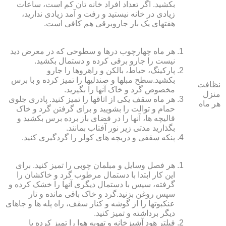
بکشید. اگر تعداد افراد خانه ‏تان کم است، ساعات
زیادی در خانه نیستید و رفت و آمد زیادی ندارید،
هفته‏ای یک بار جاروبرقی هم کافی است.
هر ماه چهارچوب درها و سطوحی که در معرض دید
نیست را جارو برقی کرده و دستمال بکشید.
پارکینگ، حیاط، بالکن و راهروها را جارو
بکشید.سطح مبل‏ها و صندلی‏ها را تمیز کرده و با برس
نظافت
مخصوص گرد و خاک آنها را بگیرید.
منزل
هر ماه سقف یکی از اتاق‏ها را تمیز کنید. پادری جلوی
هر ماه
حمام و توالت را بشویید و برای گرفتن گرد و خاک
قالیچه‏ ها، آنها را در فضای باز برده برس بکشید و
بگذارید مدتی زیر نور آفتاب بمانند.
پنکه سقفی و دریچه‏ های کولر را گردگیری کنید.
هر فصل وسایل و مبلمان چوبی را تمیز کنید. برای
این کار ابتدا با دستمال مرطوب گرد و خاک‏شان را
گرفته، سپس با دستمال دیگری آنها را خشک کرده و
سپس روغن بزنید.گرد و خاک باقی مانده و تار
عنکبوت‏ها را از گوشه و کنار سقف، راه پله‏ ها و جاهای
دیگر برداشته و تمیز کنید.
فیلتر هود آشپزخانه و تهویه هوا را تمیز کرده یا