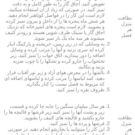
تعویض کنید. اجاق گاز را به طور کامل و به دقت
تمیز کنید. در صورتی که زیاد از آن استفاده می‏کنید،
لازم است این کار را در فواصل کوتاه‏تر انجام دهید.
نظافت
هر شش ماه پنجره‏ ها را از داخل و بیرون تمیز کرده
منزل
و بشویید. لازم است پنجره‏ های آشپزخانه که نزدیک
هر
اجاق گاز یا سینک ظرف شویی هستند و زودتر کثیف
فصل
می‏شوند هر سه ماه یک بار تمیز شوند.
به وسایلی که در زیر زمین، خرپشته و پارکینگ انبار
کرده‏ اید سری بزنید و آنها را مرتب کرده و وسایل
اضافه را دور بیندازید. اتاق خواب را تمیز کنید. زیر
تختخواب را جارو کرده و تشک‏ها را با چوب ضربه
بزنید و بتکانید.
بالش‏ها را در معرض هوای آزاد و زیر نور آفتاب قرار
دهید. کمد لباس‏ها را مرتب کرده و لباس‏های اضافه ای
که مربوط به فصل نیست را کنار بگذارید.
ظروف نقره را تمیز کنید.
هر سال مبلمان سنگین را جابه جا کرده و قسمت
زیر و پشت آنها را تمیز کنید.زیر فرش‏ها و قالیچه‏ ها را
نظافت
جارو بکشید و قالیچه‏ های کثیف را بشویید.
منزل
فرش‏ها و پرده ‏ها را تمیز کنید.
هر
این کار را می‏توانید با بخارشو انجام دهید. در صورتی
سال
که خیلی کثیف هستند آنها را بشویید. دیوارها را