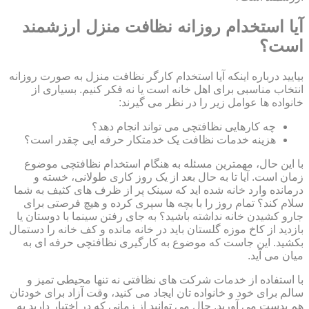
آیا استخدام روزانه نظافت منزل ارزشمند
است؟
بیایید درباره اینکه آیا استخدام کارگر نظافت منزل به صورت روزانه
انتخاب مناسبی برای اهل خانه است یا نه فکر کنیم. بسیاری از
خانواده ها عوامل زیر را در نظر می گیرند:
چه کارهایی نظافتچی می تواند انجام دهد؟
هزینه خدمات نظافت یک خدمتکار حرفه ایی چقدر است؟
با این حال، مهمترین مسئله به هنگام استخدام نظافتچی موضوع
زمان است. آیا تا به حال بعد از یک روز کاری طولانی، خسته و
درمانده وارد خانه شده اید که سینک پر از ظرف های کثیف به شما
سلام کند؟ تمام روز را با بچه ها سپری کرده و هیچ فرصتی برای
جارو کشیدن خانه نداشته باشید؟ به جای رفتن سینما با دوستان یا
بازدید از کاخ موزه گلستان باید در خانه مانده و کف خانه را دستمال
بکشید. این جاست که موضوع به کارگیری نظافتچی حرفه ای به
میان می آید.
با استفاده از خدمات شرکت های نظافتی نه تنها محیطی تمیز و
سالم برای خود و خانواده تان ایجاد می کنید، وقت آزاد برای خودتان
هم بدست می آورید. حال می توانید از زمانی که در اختیار دارید به