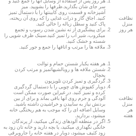
هر روز پس از استفاده از وسایل آنها را جمع کنید و
سر جای شان بگذارید.ظرف‏ها را بشویید. میز
آشپزخانه و قسمت روی کابینت‏ها را با دستمال تمیز
نظافت
کنید. اجاق گاز و ذرات غذایی را که روی آن ریخته،
منزل
پاک کنید و سطل زباله را خالی کنید.
هر روز
برای پیشگیری از ته نشین شدن رسوب و تجمع
میکروب، شیر آب را تمیز کنید.سینک ظرف شویی را
شسته و خشک کنید.
ملافه‏ ها را مرتب و اتاق‏ها را جمع و جور کنید.
هر هفته یکبار شستن حمام و توالت
شستن ملافه‏ ها و روبالشی‎هاتمیز و مرتب کردن
یخچال
گردگیری و تمیز کردن تلویزیون
دوبار کفپوش‏ های چوبی را با دستمال گردگیری
کرده و تمیز کنید. در غیراین صورت ممکن است
نظافت
آلودگی و جرم روی آنها باقی بماند و برای از بین
منزل
بردنش نیاز به سابیدن و خراشیدن داشته باشید.
هر
وسایل اضافه ای را که موجب به هم ریختگی خانه
هفته
می‏شود، بردارید.
اگر در منطقه آلوده‏ای زندگی می‏کنید، از پرندگان
خانگی نگهداری می‏کنید، یا بچه دارید و خانه‏ تان زود به
زود کثیف می‏شود، دوبار در هفته خانه را جاروبرقی