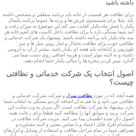
داشته باشید
برای نظافت هر قسمت از خانه باید برنامه منطقی و مشخص داشته
باید. مثلا برای شستشوی فرش ها و پرده ها عموما برنامه یکسال
یکبار یا شش ماه یکبار کفایت می کند این موضوع به میزان رفت و
آمد شما بستگی دارد یا برای نظافت داخل کابینت های آشپزخانه هر
سه ماه یکبار باید برنامه داشته باشید. پیشنهاد یک شرکت خدماتی و
نظافتی خوب برای نظافت یخچال و غبار روبی مبل ها و میز
تلویزیون و کتابخانه باید هفته ای یکبار باشد. بیشتر از آن نه لزومی
داشته و نه البته موثر است و هزینه اضافی روی دست شما می
گذارد. تمیز کردن پنجره ها را سالی یکبار حتما انجام دهید.
اصول انتخاب یک شرکت خدماتی و نظافتی
چیست؟
همه آنچه که در مورد
نظافت منزل
و شرکت شرکت خدماتی و
نظافتی می دانید و ما هم به آن اضافه کردیم بستگی به انتخاب شما
دارد. پیشنهاد ما شرکت نظافت است. اگر سری به وب سایت این
شرکت بزنید و سوابق آنها را مطالعه کنید قطعا برای رعایت همه
اصول ذکر شده اطمینان پیدا می کنید. مزیت شرکت نظافت در
استخدام افراد قابل اعتماد و با ضامن معتبر و البته مشاوره و
همراهی شما در تمام مراحل نظافت و استفاده از وسایل و ابزارهای
نوین و کارآمد و همچنین قیمت های منصفانه می باشد. ضمن آنکه