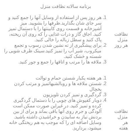
برنامه سالانه نظافت منزل
هر روز پس از استفاده از وسایل آنها را جمع کنید و
سر جای شان بگذارید.ظرف‏ها را بشویید. میز
آشپزخانه و قسمت روی کابینت‏ها را با دستمال تمیز
نظافت
کنید. اجاق گاز و ذرات غذایی را که روی آن ریخته،
منزل
پاک کنید و سطل زباله را خالی کنید.
هر روز
برای پیشگیری از ته نشین شدن رسوب و تجمع
میکروب، شیر آب را تمیز کنید.سینک ظرف شویی را
شسته و خشک کنید.
ملافه‏ ها را مرتب و اتاق‏ها را جمع و جور کنید.
هر هفته یکبار شستن حمام و توالت
شستن ملافه‏ ها و روبالشی‎هاتمیز و مرتب کردن
یخچال
گردگیری و تمیز کردن تلویزیون
دوبار کفپوش‏ های چوبی را با دستمال گردگیری
کرده و تمیز کنید. در غیراین صورت ممکن است
نظافت
آلودگی و جرم روی آنها باقی بماند و برای از بین
منزل
بردنش نیاز به سابیدن و خراشیدن داشته باشید.
هر
وسایل اضافه ای را که موجب به هم ریختگی خانه
هفته
می‏شود، بردارید.