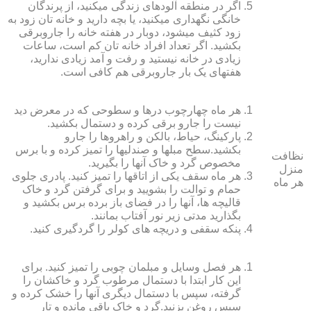
اگر در منطقه آلوده‏ای زندگی می‏کنید، از پرندگان
خانگی نگهداری می‏کنید، یا بچه دارید و خانه‏ تان زود به
زود کثیف می‏شود، دوبار در هفته خانه را جاروبرقی
بکشید. اگر تعداد افراد خانه ‏تان کم است، ساعات
زیادی در خانه نیستید و رفت و آمد زیادی ندارید،
هفته‏ای یک بار جاروبرقی هم کافی است.
هر ماه چهارچوب درها و سطوحی که در معرض دید
نیست را جارو برقی کرده و دستمال بکشید.
پارکینگ، حیاط، بالکن و راهروها را جارو
بکشید.سطح مبل‏ها و صندلی‏ها را تمیز کرده و با برس
نظافت
مخصوص گرد و خاک آنها را بگیرید.
منزل
هر ماه سقف یکی از اتاق‏ها را تمیز کنید. پادری جلوی
هر ماه
حمام و توالت را بشویید و برای گرفتن گرد و خاک
قالیچه‏ ها، آنها را در فضای باز برده برس بکشید و
بگذارید مدتی زیر نور آفتاب بمانند.
پنکه سقفی و دریچه‏ های کولر را گردگیری کنید.
هر فصل وسایل و مبلمان چوبی را تمیز کنید. برای
این کار ابتدا با دستمال مرطوب گرد و خاک‏شان را
گرفته، سپس با دستمال دیگری آنها را خشک کرده و
سپس روغن بزنید.گرد و خاک باقی مانده و تار