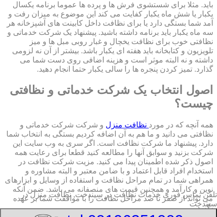
باید. مثلا برای شستشوی فرش ها و پرده ها عموما برنامه یکسال
یکبار یا شش ماه یکبار کفایت می کند این موضوع به میزان رفت و
آمد شما بستگی دارد یا برای نظافت داخل کابینت های آشپزخانه هر
سه ماه یکبار باید برنامه داشته باشید. پیشنهاد یک شرکت خدماتی و
نظافتی خوب برای نظافت یخچال و غبار روبی مبل ها و میز
تلویزیون و کتابخانه باید هفته ای یکبار باشد. بیشتر از آن نه لزومی
داشته و نه البته موثر است و هزینه اضافی روی دست شما می
گذارد. تمیز کردن پنجره ها را سالی یکبار حتما انجام دهید.
اصول انتخاب یک شرکت خدماتی و نظافتی
چیست؟
همه آنچه که در مورد
نظافت منزل
و شرکت شرکت خدماتی و
نظافتی می دانید و ما هم به آن اضافه کردیم بستگی به انتخاب شما
دارد. پیشنهاد ما شرکت نظافت است. اگر سری به وب سایت این
شرکت بزنید و سوابق آنها را مطالعه کنید قطعا برای رعایت همه
اصول ذکر شده اطمینان پیدا می کنید. مزیت شرکت نظافت در
استخدام افراد قابل اعتماد و با ضامن معتبر و البته مشاوره و
همراهی شما در تمام مراحل نظافت و استفاده از وسایل و ابزارهای
نوین و کارآمد و همچنین قیمت های منصفانه می باشد. ضمن آنکه
تلفن تماس فوری
خدمات نظافت در سیندخت, نظافت منزل در
می تواند از صفر تا صد مراحل نظافت را با موافقت شما بر عهده
سیندخت
بگیرد.