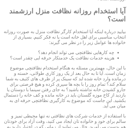
آیا استخدام روزانه نظافت منزل ارزشمند
است؟
بیایید درباره اینکه آیا استخدام کارگر نظافت منزل به صورت روزانه
انتخاب مناسبی برای اهل خانه است یا نه فکر کنیم. بسیاری از
خانواده ها عوامل زیر را در نظر می گیرند:
چه کارهایی نظافتچی می تواند انجام دهد؟
هزینه خدمات نظافت یک خدمتکار حرفه ایی چقدر است؟
با این حال، مهمترین مسئله به هنگام استخدام نظافتچی موضوع
زمان است. آیا تا به حال بعد از یک روز کاری طولانی، خسته و
درمانده وارد خانه شده اید که سینک پر از ظرف های کثیف به شما
سلام کند؟ تمام روز را با بچه ها سپری کرده و هیچ فرصتی برای
جارو کشیدن خانه نداشته باشید؟ به جای رفتن سینما با دوستان یا
بازدید از کاخ موزه گلستان باید در خانه مانده و کف خانه را دستمال
بکشید. این جاست که موضوع به کارگیری نظافتچی حرفه ای به
میان می آید.
با استفاده از خدمات شرکت های نظافتی نه تنها محیطی تمیز و
سالم برای خود و خانواده تان ایجاد می کنید، وقت آزاد برای خودتان
هم بدست می آورید. حال می توانید از زمانی که در اختیار دارید به