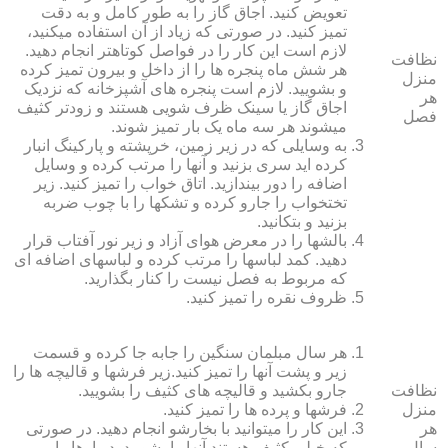
تعویض کنید. اجاق گاز را به طور کامل و به دقت
تمیز کنید. در صورتی که زیاد از آن استفاده می‏کنید،
لازم است این کار را در فواصل کوتاه‏تر انجام دهید.
نظافت
هر شش ماه پنجره‏ ها را از داخل و بیرون تمیز کرده
منزل
و بشویید. لازم است پنجره‏ های آشپزخانه که نزدیک
هر
اجاق گاز یا سینک ظرف شویی هستند و زودتر کثیف
فصل
می‏شوند هر سه ماه یک بار تمیز شوند.
به وسایلی که در زیر زمین، خرپشته و پارکینگ انبار
کرده‏ اید سری بزنید و آنها را مرتب کرده و وسایل
اضافه را دور بیندازید. اتاق خواب را تمیز کنید. زیر
تختخواب را جارو کرده و تشک‏ها را با چوب ضربه
بزنید و بتکانید.
بالش‏ها را در معرض هوای آزاد و زیر نور آفتاب قرار
دهید. کمد لباس‏ها را مرتب کرده و لباس‏های اضافه ای
که مربوط به فصل نیست را کنار بگذارید.
ظروف نقره را تمیز کنید.
هر سال مبلمان سنگین را جابه جا کرده و قسمت
زیر و پشت آنها را تمیز کنید.زیر فرش‏ها و قالیچه‏ ها را
نظافت
جارو بکشید و قالیچه‏ های کثیف را بشویید.
منزل
فرش‏ها و پرده ‏ها را تمیز کنید.
هر
این کار را می‏توانید با بخارشو انجام دهید. در صورتی
سال
که خیلی کثیف هستند آنها را بشویید. دیوارها را