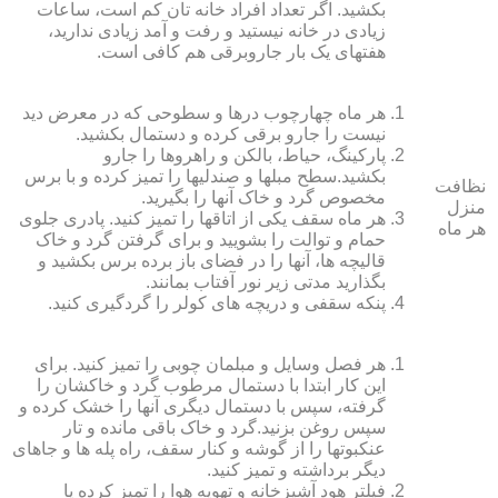
بکشید. اگر تعداد افراد خانه ‏تان کم است، ساعات
زیادی در خانه نیستید و رفت و آمد زیادی ندارید،
هفته‏ای یک بار جاروبرقی هم کافی است.
هر ماه چهارچوب درها و سطوحی که در معرض دید
نیست را جارو برقی کرده و دستمال بکشید.
پارکینگ، حیاط، بالکن و راهروها را جارو
بکشید.سطح مبل‏ها و صندلی‏ها را تمیز کرده و با برس
نظافت
مخصوص گرد و خاک آنها را بگیرید.
منزل
هر ماه سقف یکی از اتاق‏ها را تمیز کنید. پادری جلوی
هر ماه
حمام و توالت را بشویید و برای گرفتن گرد و خاک
قالیچه‏ ها، آنها را در فضای باز برده برس بکشید و
بگذارید مدتی زیر نور آفتاب بمانند.
پنکه سقفی و دریچه‏ های کولر را گردگیری کنید.
هر فصل وسایل و مبلمان چوبی را تمیز کنید. برای
این کار ابتدا با دستمال مرطوب گرد و خاک‏شان را
گرفته، سپس با دستمال دیگری آنها را خشک کرده و
سپس روغن بزنید.گرد و خاک باقی مانده و تار
عنکبوت‏ها را از گوشه و کنار سقف، راه پله‏ ها و جاهای
دیگر برداشته و تمیز کنید.
فیلتر هود آشپزخانه و تهویه هوا را تمیز کرده یا