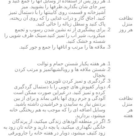
هر روز پس از استفاده از وسایل آنها را جمع کنید و
سر جای شان بگذارید.ظرف‏ها را بشویید. میز
آشپزخانه و قسمت روی کابینت‏ها را با دستمال تمیز
نظافت
کنید. اجاق گاز و ذرات غذایی را که روی آن ریخته،
منزل
پاک کنید و سطل زباله را خالی کنید.
هر روز
برای پیشگیری از ته نشین شدن رسوب و تجمع
میکروب، شیر آب را تمیز کنید.سینک ظرف شویی را
شسته و خشک کنید.
ملافه‏ ها را مرتب و اتاق‏ها را جمع و جور کنید.
هر هفته یکبار شستن حمام و توالت
شستن ملافه‏ ها و روبالشی‎هاتمیز و مرتب کردن
یخچال
گردگیری و تمیز کردن تلویزیون
دوبار کفپوش‏ های چوبی را با دستمال گردگیری
کرده و تمیز کنید. در غیراین صورت ممکن است
نظافت
آلودگی و جرم روی آنها باقی بماند و برای از بین
منزل
بردنش نیاز به سابیدن و خراشیدن داشته باشید.
هر
وسایل اضافه ای را که موجب به هم ریختگی خانه
هفته
می‏شود، بردارید.
اگر در منطقه آلوده‏ای زندگی می‏کنید، از پرندگان
خانگی نگهداری می‏کنید، یا بچه دارید و خانه‏ تان زود به
زود کثیف می‏شود، دوبار در هفته خانه را جاروبرقی