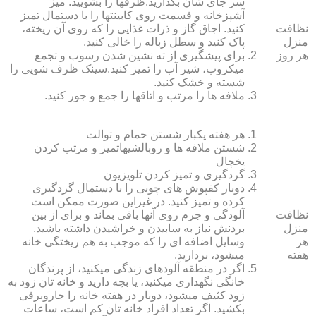
سر جای شان بگذارید.ظرف‏ها را بشویید. میز
آشپزخانه و قسمت روی کابینت‏ها را با دستمال تمیز
نظافت
کنید. اجاق گاز و ذرات غذایی را که روی آن ریخته،
منزل
پاک کنید و سطل زباله را خالی کنید.
هر روز
برای پیشگیری از ته نشین شدن رسوب و تجمع
میکروب، شیر آب را تمیز کنید.سینک ظرف شویی را
شسته و خشک کنید.
ملافه‏ ها را مرتب و اتاق‏ها را جمع و جور کنید.
هر هفته یکبار شستن حمام و توالت
شستن ملافه‏ ها و روبالشی‎هاتمیز و مرتب کردن
یخچال
گردگیری و تمیز کردن تلویزیون
دوبار کفپوش‏ های چوبی را با دستمال گردگیری
کرده و تمیز کنید. در غیراین صورت ممکن است
نظافت
آلودگی و جرم روی آنها باقی بماند و برای از بین
منزل
بردنش نیاز به سابیدن و خراشیدن داشته باشید.
هر
وسایل اضافه ای را که موجب به هم ریختگی خانه
هفته
می‏شود، بردارید.
اگر در منطقه آلوده‏ای زندگی می‏کنید، از پرندگان
خانگی نگهداری می‏کنید، یا بچه دارید و خانه‏ تان زود به
زود کثیف می‏شود، دوبار در هفته خانه را جاروبرقی
بکشید. اگر تعداد افراد خانه ‏تان کم است، ساعات