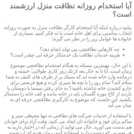
آیا استخدام روزانه نظافت منزل ارزشمند
است؟
بیایید درباره اینکه آیا استخدام کارگر نظافت منزل به صورت روزانه
انتخاب مناسبی برای اهل خانه است یا نه فکر کنیم. بسیاری از
خانواده ها عوامل زیر را در نظر می گیرند:
چه کارهایی نظافتچی می تواند انجام دهد؟
هزینه خدمات نظافت یک خدمتکار حرفه ایی چقدر است؟
با این حال، مهمترین مسئله به هنگام استخدام نظافتچی موضوع
زمان است. آیا تا به حال بعد از یک روز کاری طولانی، خسته و
درمانده وارد خانه شده اید که سینک پر از ظرف های کثیف به شما
سلام کند؟ تمام روز را با بچه ها سپری کرده و هیچ فرصتی برای
جارو کشیدن خانه نداشته باشید؟ به جای رفتن سینما با دوستان یا
بازدید از کاخ موزه گلستان باید در خانه مانده و کف خانه را دستمال
بکشید. این جاست که موضوع به کارگیری نظافتچی حرفه ای به
میان می آید.
با استفاده از خدمات شرکت های نظافتی نه تنها محیطی تمیز و
سالم برای خود و خانواده تان ایجاد می کنید، وقت آزاد برای خودتان
هم بدست می آورید. حال می توانید از زمانی که در اختیار دارید به
هر صورتی که دوست دارید استفاده کنید. زمان هدیه ای ارزشمند