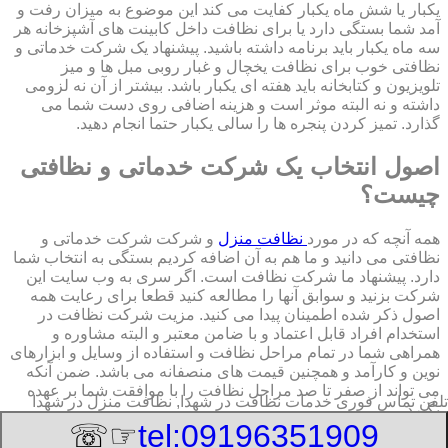
یکبار یا شش ماه یکبار کفایت می کند این موضوع به میزان رفت و
آمد شما بستگی دارد یا برای نظافت داخل کابینت های آشپزخانه هر
سه ماه یکبار باید برنامه داشته باشید. پیشنهاد یک شرکت خدماتی و
نظافتی خوب برای نظافت یخچال و غبار روبی مبل ها و میز
تلویزیون و کتابخانه باید هفته ای یکبار باشد. بیشتر از آن نه لزومی
داشته و نه البته موثر است و هزینه اضافی روی دست شما می
گذارد. تمیز کردن پنجره ها را سالی یکبار حتما انجام دهید.
اصول انتخاب یک شرکت خدماتی و نظافتی
چیست؟
همه آنچه که در مورد
نظافت منزل
و شرکت شرکت خدماتی و
نظافتی می دانید و ما هم به آن اضافه کردیم بستگی به انتخاب شما
دارد. پیشنهاد ما شرکت نظافت است. اگر سری به وب سایت این
شرکت بزنید و سوابق آنها را مطالعه کنید قطعا برای رعایت همه
اصول ذکر شده اطمینان پیدا می کنید. مزیت شرکت نظافت در
استخدام افراد قابل اعتماد و با ضامن معتبر و البته مشاوره و
همراهی شما در تمام مراحل نظافت و استفاده از وسایل و ابزارهای
نوین و کارآمد و همچنین قیمت های منصفانه می باشد. ضمن آنکه
می تواند از صفر تا صد مراحل نظافت را با موافقت شما بر عهده
تلفن تماس فوری
خدمات نظافت در شهدا, نظافت منزل در شهدا
بگیرد.
☞☏
tel:09196351909
8/6/2026 11:48:12 PM
:Published Date: