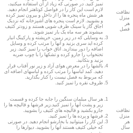
تمیز کنید. در صورتی که زیاد از آن استفاده می‏کنید،
لازم است این کار را در فواصل کوتاه‏تر انجام دهید.
نظافت
هر شش ماه پنجره‏ ها را از داخل و بیرون تمیز کرده
منزل
و بشویید. لازم است پنجره‏ های آشپزخانه که نزدیک
هر
اجاق گاز یا سینک ظرف شویی هستند و زودتر کثیف
فصل
می‏شوند هر سه ماه یک بار تمیز شوند.
به وسایلی که در زیر زمین، خرپشته و پارکینگ انبار
کرده‏ اید سری بزنید و آنها را مرتب کرده و وسایل
اضافه را دور بیندازید. اتاق خواب را تمیز کنید. زیر
تختخواب را جارو کرده و تشک‏ها را با چوب ضربه
بزنید و بتکانید.
بالش‏ها را در معرض هوای آزاد و زیر نور آفتاب قرار
دهید. کمد لباس‏ها را مرتب کرده و لباس‏های اضافه ای
که مربوط به فصل نیست را کنار بگذارید.
ظروف نقره را تمیز کنید.
هر سال مبلمان سنگین را جابه جا کرده و قسمت
زیر و پشت آنها را تمیز کنید.زیر فرش‏ها و قالیچه‏ ها را
نظافت
جارو بکشید و قالیچه‏ های کثیف را بشویید.
منزل
فرش‏ها و پرده ‏ها را تمیز کنید.
هر
این کار را می‏توانید با بخارشو انجام دهید. در صورتی
سال
که خیلی کثیف هستند آنها را بشویید. دیوارها را
بشویید.