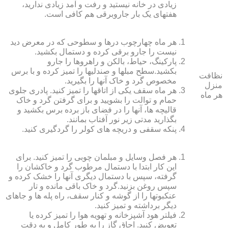
زیادی در خانه نیستید و رفت و آمد زیادی ندارید،
هفته‏ای یک بار جاروبرقی هم کافی است.
هر ماه چهارچوب درها و سطوحی که در معرض دید
نیست را جارو برقی کرده و دستمال بکشید.
پارکینگ، حیاط، بالکن و راهروها را جارو
بکشید.سطح مبل‏ها و صندلی‏ها را تمیز کرده و با برس
نظافت
مخصوص گرد و خاک آنها را بگیرید.
منزل
هر ماه سقف یکی از اتاق‏ها را تمیز کنید. پادری جلوی
هر ماه
حمام و توالت را بشویید و برای گرفتن گرد و خاک
قالیچه‏ ها، آنها را در فضای باز برده برس بکشید و
بگذارید مدتی زیر نور آفتاب بمانند.
پنکه سقفی و دریچه‏ های کولر را گردگیری کنید.
هر فصل وسایل و مبلمان چوبی را تمیز کنید. برای
این کار ابتدا با دستمال مرطوب گرد و خاک‏شان را
گرفته، سپس با دستمال دیگری آنها را خشک کرده و
سپس روغن بزنید.گرد و خاک باقی مانده و تار
عنکبوت‏ها را از گوشه و کنار سقف، راه پله‏ ها و جاهای
دیگر برداشته و تمیز کنید.
فیلتر هود آشپزخانه و تهویه هوا را تمیز کرده یا
تعویض کنید. اجاق گاز را به طور کامل و به دقت