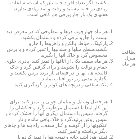
بکشید. اگر تعداد افراد خانه ‏تان کم است، ساعات
زیادی در خانه نیستید و رفت و آمد زیادی ندارید،
هفته‏ای یک بار جاروبرقی هم کافی است.
هر ماه چهارچوب درها و سطوحی که در معرض دید
نیست را جارو برقی کرده و دستمال بکشید.
پارکینگ، حیاط، بالکن و راهروها را جارو
بکشید.سطح مبل‏ها و صندلی‏ها را تمیز کرده و با برس
نظافت
مخصوص گرد و خاک آنها را بگیرید.
منزل
هر ماه سقف یکی از اتاق‏ها را تمیز کنید. پادری جلوی
هر ماه
حمام و توالت را بشویید و برای گرفتن گرد و خاک
قالیچه‏ ها، آنها را در فضای باز برده برس بکشید و
بگذارید مدتی زیر نور آفتاب بمانند.
پنکه سقفی و دریچه‏ های کولر را گردگیری کنید.
هر فصل وسایل و مبلمان چوبی را تمیز کنید. برای
این کار ابتدا با دستمال مرطوب گرد و خاک‏شان را
گرفته، سپس با دستمال دیگری آنها را خشک کرده و
سپس روغن بزنید.گرد و خاک باقی مانده و تار
عنکبوت‏ها را از گوشه و کنار سقف، راه پله‏ ها و جاهای
دیگر برداشته و تمیز کنید.
فیلتر هود آشپزخانه و تهویه هوا را تمیز کرده یا