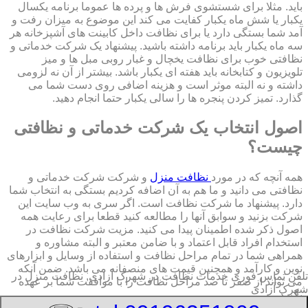
باید. مثلا برای شستشوی فرش ها و پرده ها عموما برنامه یکسال
یکبار یا شش ماه یکبار کفایت می کند این موضوع به میزان رفت و
آمد شما بستگی دارد یا برای نظافت داخل کابینت های آشپزخانه هر
سه ماه یکبار باید برنامه داشته باشید. پیشنهاد یک شرکت خدماتی و
نظافتی خوب برای نظافت یخچال و غبار روبی مبل ها و میز
تلویزیون و کتابخانه باید هفته ای یکبار باشد. بیشتر از آن نه لزومی
داشته و نه البته موثر است و هزینه اضافی روی دست شما می
گذارد. تمیز کردن پنجره ها را سالی یکبار حتما انجام دهید.
اصول انتخاب یک شرکت خدماتی و نظافتی
چیست؟
همه آنچه که در مورد
نظافت منزل
و شرکت شرکت خدماتی و
نظافتی می دانید و ما هم به آن اضافه کردیم بستگی به انتخاب شما
دارد. پیشنهاد ما شرکت نظافت است. اگر سری به وب سایت این
شرکت بزنید و سوابق آنها را مطالعه کنید قطعا برای رعایت همه
اصول ذکر شده اطمینان پیدا می کنید. مزیت شرکت نظافت در
استخدام افراد قابل اعتماد و با ضامن معتبر و البته مشاوره و
همراهی شما در تمام مراحل نظافت و استفاده از وسایل و ابزارهای
نوین و کارآمد و همچنین قیمت های منصفانه می باشد. ضمن آنکه
تلفن تماس فوری
خدمات نظافت در شهرک آزادی, نظافت منزل در
می تواند از صفر تا صد مراحل نظافت را با موافقت شما بر عهده
شهرک آزادی
بگیرد.