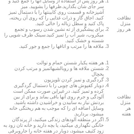
هر روز پس از استفاده از وسایل آنها را جمع کنید و
سر جای شان بگذارید.ظرف‏ها را بشویید. میز
آشپزخانه و قسمت روی کابینت‏ها را با دستمال تمیز
نظافت
کنید. اجاق گاز و ذرات غذایی را که روی آن ریخته،
منزل
پاک کنید و سطل زباله را خالی کنید.
هر روز
برای پیشگیری از ته نشین شدن رسوب و تجمع
میکروب، شیر آب را تمیز کنید.سینک ظرف شویی را
شسته و خشک کنید.
ملافه‏ ها را مرتب و اتاق‏ها را جمع و جور کنید.
هر هفته یکبار شستن حمام و توالت
شستن ملافه‏ ها و روبالشی‎هاتمیز و مرتب کردن
یخچال
گردگیری و تمیز کردن تلویزیون
دوبار کفپوش‏ های چوبی را با دستمال گردگیری
کرده و تمیز کنید. در غیراین صورت ممکن است
نظافت
آلودگی و جرم روی آنها باقی بماند و برای از بین
منزل
بردنش نیاز به سابیدن و خراشیدن داشته باشید.
هر
وسایل اضافه ای را که موجب به هم ریختگی خانه
هفته
می‏شود، بردارید.
اگر در منطقه آلوده‏ای زندگی می‏کنید، از پرندگان
خانگی نگهداری می‏کنید، یا بچه دارید و خانه‏ تان زود به
زود کثیف می‏شود، دوبار در هفته خانه را جاروبرقی