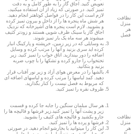
تعویض کنید. اجاق گاز را به طور کامل و به دقت
تمیز کنید. در صورتی که زیاد از آن استفاده می‏کنید،
لازم است این کار را در فواصل کوتاه‏تر انجام دهید.
نظافت
هر شش ماه پنجره‏ ها را از داخل و بیرون تمیز کرده
منزل
و بشویید. لازم است پنجره‏ های آشپزخانه که نزدیک
هر
اجاق گاز یا سینک ظرف شویی هستند و زودتر کثیف
فصل
می‏شوند هر سه ماه یک بار تمیز شوند.
به وسایلی که در زیر زمین، خرپشته و پارکینگ انبار
کرده‏ اید سری بزنید و آنها را مرتب کرده و وسایل
اضافه را دور بیندازید. اتاق خواب را تمیز کنید. زیر
تختخواب را جارو کرده و تشک‏ها را با چوب ضربه
بزنید و بتکانید.
بالش‏ها را در معرض هوای آزاد و زیر نور آفتاب قرار
دهید. کمد لباس‏ها را مرتب کرده و لباس‏های اضافه ای
که مربوط به فصل نیست را کنار بگذارید.
ظروف نقره را تمیز کنید.
هر سال مبلمان سنگین را جابه جا کرده و قسمت
زیر و پشت آنها را تمیز کنید.زیر فرش‏ها و قالیچه‏ ها را
نظافت
جارو بکشید و قالیچه‏ های کثیف را بشویید.
منزل
فرش‏ها و پرده ‏ها را تمیز کنید.
هر
این کار را می‏توانید با بخارشو انجام دهید. در صورتی
سال
که خیلی کثیف هستند آنها را بشویید. دیوارها را