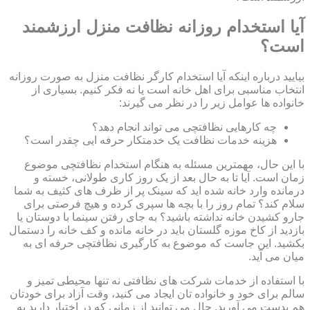
آیا استخدام روزانه نظافت منزل ارزشمند
است؟
بیایید درباره اینکه آیا استخدام کارگر نظافت منزل به صورت روزانه
انتخاب مناسبی برای اهل خانه است یا نه فکر کنیم. بسیاری از
خانواده ها عوامل زیر را در نظر می گیرند:
چه کارهایی نظافتچی می تواند انجام دهد؟
هزینه خدمات نظافت یک خدمتکار حرفه ایی چقدر است؟
با این حال، مهمترین مسئله به هنگام استخدام نظافتچی موضوع
زمان است. آیا تا به حال بعد از یک روز کاری طولانی، خسته و
درمانده وارد خانه شده اید که سینک پر از ظرف های کثیف به شما
سلام کند؟ تمام روز را با بچه ها سپری کرده و هیچ فرصتی برای
جارو کشیدن خانه نداشته باشید؟ به جای رفتن سینما با دوستان یا
بازدید از کاخ موزه گلستان باید در خانه مانده و کف خانه را دستمال
بکشید. این جاست که موضوع به کارگیری نظافتچی حرفه ای به
میان می آید.
با استفاده از خدمات شرکت های نظافتی نه تنها محیطی تمیز و
سالم برای خود و خانواده تان ایجاد می کنید، وقت آزاد برای خودتان
هم بدست می آورید. حال می توانید از زمانی که در اختیار دارید به