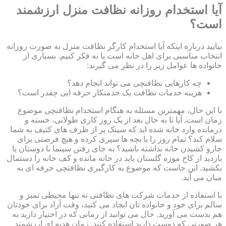
آیا استخدام روزانه نظافت منزل ارزشمند
است؟
بیایید درباره اینکه آیا استخدام کارگر نظافت منزل به صورت روزانه
انتخاب مناسبی برای اهل خانه است یا نه فکر کنیم. بسیاری از
خانواده ها عوامل زیر را در نظر می گیرند:
چه کارهایی نظافتچی می تواند انجام دهد؟
هزینه خدمات نظافت یک خدمتکار حرفه ایی چقدر است؟
با این حال، مهمترین مسئله به هنگام استخدام نظافتچی موضوع
زمان است. آیا تا به حال بعد از یک روز کاری طولانی، خسته و
درمانده وارد خانه شده اید که سینک پر از ظرف های کثیف به شما
سلام کند؟ تمام روز را با بچه ها سپری کرده و هیچ فرصتی برای
جارو کشیدن خانه نداشته باشید؟ به جای رفتن سینما با دوستان یا
بازدید از کاخ موزه گلستان باید در خانه مانده و کف خانه را دستمال
بکشید. این جاست که موضوع به کارگیری نظافتچی حرفه ای به
میان می آید.
با استفاده از خدمات شرکت های نظافتی نه تنها محیطی تمیز و
سالم برای خود و خانواده تان ایجاد می کنید، وقت آزاد برای خودتان
هم بدست می آورید. حال می توانید از زمانی که در اختیار دارید به
هر صورتی که دوست دارید استفاده کنید. زمان هدیه ای ارزشمند