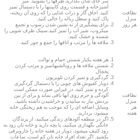
سر جای شان بگذارید.ظرف‏ها را بشویید. میز
آشپزخانه و قسمت روی کابینت‏ها را با دستمال تمیز
نظافت
کنید. اجاق گاز و ذرات غذایی را که روی آن ریخته،
منزل
پاک کنید و سطل زباله را خالی کنید.
هر روز
برای پیشگیری از ته نشین شدن رسوب و تجمع
میکروب، شیر آب را تمیز کنید.سینک ظرف شویی را
شسته و خشک کنید.
ملافه‏ ها را مرتب و اتاق‏ها را جمع و جور کنید.
هر هفته یکبار شستن حمام و توالت
شستن ملافه‏ ها و روبالشی‎هاتمیز و مرتب کردن
یخچال
گردگیری و تمیز کردن تلویزیون
دوبار کفپوش‏ های چوبی را با دستمال گردگیری
کرده و تمیز کنید. در غیراین صورت ممکن است
نظافت
آلودگی و جرم روی آنها باقی بماند و برای از بین
منزل
بردنش نیاز به سابیدن و خراشیدن داشته باشید.
هر
وسایل اضافه ای را که موجب به هم ریختگی خانه
هفته
می‏شود، بردارید.
اگر در منطقه آلوده‏ای زندگی می‏کنید، از پرندگان
خانگی نگهداری می‏کنید، یا بچه دارید و خانه‏ تان زود به
زود کثیف می‏شود، دوبار در هفته خانه را جاروبرقی
بکشید. اگر تعداد افراد خانه ‏تان کم است، ساعات