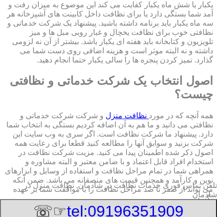
یکبار یا شش ماه یکبار کفایت می کند این موضوع به میزان رفت و
آمد شما بستگی دارد یا برای نظافت داخل کابینت های آشپزخانه هر
سه ماه یکبار باید برنامه داشته باشید. پیشنهاد یک شرکت خدماتی و
نظافتی خوب برای نظافت یخچال و غبار روبی مبل ها و میز
تلویزیون و کتابخانه باید هفته ای یکبار باشد. بیشتر از آن نه لزومی
داشته و نه البته موثر است و هزینه اضافی روی دست شما می
گذارد. تمیز کردن پنجره ها را سالی یکبار حتما انجام دهید.
اصول انتخاب یک شرکت خدماتی و نظافتی
چیست؟
همه آنچه که در مورد
نظافت منزل
و شرکت شرکت خدماتی و
نظافتی می دانید و ما هم به آن اضافه کردیم بستگی به انتخاب شما
دارد. پیشنهاد ما شرکت نظافت است. اگر سری به وب سایت این
شرکت بزنید و سوابق آنها را مطالعه کنید قطعا برای رعایت همه
اصول ذکر شده اطمینان پیدا می کنید. مزیت شرکت نظافت در
استخدام افراد قابل اعتماد و با ضامن معتبر و البته مشاوره و
همراهی شما در تمام مراحل نظافت و استفاده از وسایل و ابزارهای
نوین و کارآمد و همچنین قیمت های منصفانه می باشد. ضمن آنکه
تلفن تماس فوری
خدمات نظافت در شادمان, نظافت منزل در
می تواند از صفر تا صد مراحل نظافت را با موافقت شما بر عهده
شادمان
بگیرد.
☞☏
tel:09196351909
8/8/2026 7:43:10 PM
:Published Date: