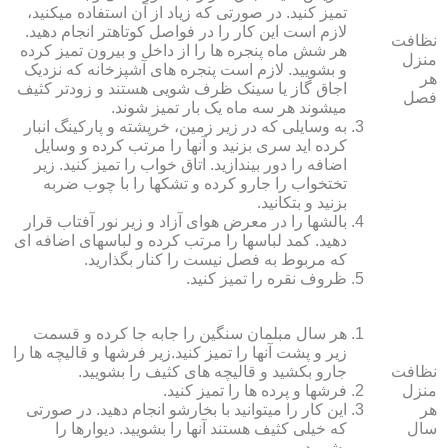
تمیز کنید. در صورتی که زیاد از آن استفاده می‏کنید،
لازم است این کار را در فواصل کوتاه‏تر انجام دهید.
نظافت
هر شش ماه پنجره‏ ها را از داخل و بیرون تمیز کرده
منزل
و بشویید. لازم است پنجره‏ های آشپزخانه که نزدیک
هر
اجاق گاز یا سینک ظرف شویی هستند و زودتر کثیف
فصل
می‏شوند هر سه ماه یک بار تمیز شوند.
به وسایلی که در زیر زمین، خرپشته و پارکینگ انبار
کرده‏ اید سری بزنید و آنها را مرتب کرده و وسایل
اضافه را دور بیندازید. اتاق خواب را تمیز کنید. زیر
تختخواب را جارو کرده و تشک‏ها را با چوب ضربه
بزنید و بتکانید.
بالش‏ها را در معرض هوای آزاد و زیر نور آفتاب قرار
دهید. کمد لباس‏ها را مرتب کرده و لباس‏های اضافه ای
که مربوط به فصل نیست را کنار بگذارید.
ظروف نقره را تمیز کنید.
هر سال مبلمان سنگین را جابه جا کرده و قسمت
زیر و پشت آنها را تمیز کنید.زیر فرش‏ها و قالیچه‏ ها را
نظافت
جارو بکشید و قالیچه‏ های کثیف را بشویید.
منزل
فرش‏ها و پرده ‏ها را تمیز کنید.
هر
این کار را می‏توانید با بخارشو انجام دهید. در صورتی
سال
که خیلی کثیف هستند آنها را بشویید. دیوارها را
بشویید.