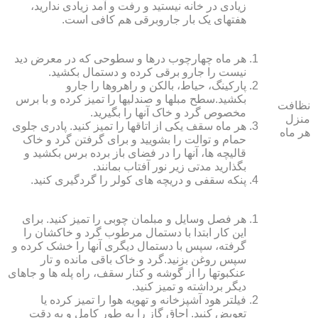
زیادی در خانه نیستید و رفت و آمد زیادی ندارید،
هفته‏ای یک بار جاروبرقی هم کافی است.
هر ماه چهارچوب درها و سطوحی که در معرض دید
نیست را جارو برقی کرده و دستمال بکشید.
پارکینگ، حیاط، بالکن و راهروها را جارو
بکشید.سطح مبل‏ها و صندلی‏ها را تمیز کرده و با برس
نظافت
مخصوص گرد و خاک آنها را بگیرید.
منزل
هر ماه سقف یکی از اتاق‏ها را تمیز کنید. پادری جلوی
هر ماه
حمام و توالت را بشویید و برای گرفتن گرد و خاک
قالیچه‏ ها، آنها را در فضای باز برده برس بکشید و
بگذارید مدتی زیر نور آفتاب بمانند.
پنکه سقفی و دریچه‏ های کولر را گردگیری کنید.
هر فصل وسایل و مبلمان چوبی را تمیز کنید. برای
این کار ابتدا با دستمال مرطوب گرد و خاک‏شان را
گرفته، سپس با دستمال دیگری آنها را خشک کرده و
سپس روغن بزنید.گرد و خاک باقی مانده و تار
عنکبوت‏ها را از گوشه و کنار سقف، راه پله‏ ها و جاهای
دیگر برداشته و تمیز کنید.
فیلتر هود آشپزخانه و تهویه هوا را تمیز کرده یا
تعویض کنید. اجاق گاز را به طور کامل و به دقت