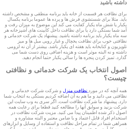
داشته باشید
برای نظافت هر قسمت از خانه باید برنامه منطقی و مشخص داشته
باید. مثلا برای شستشوی فرش ها و پرده ها عموما برنامه یکسال
یکبار یا شش ماه یکبار کفایت می کند این موضوع به میزان رفت و
آمد شما بستگی دارد یا برای نظافت داخل کابینت های آشپزخانه هر
سه ماه یکبار باید برنامه داشته باشید. پیشنهاد یک شرکت خدماتی و
نظافتی خوب برای نظافت یخچال و غبار روبی مبل ها و میز
تلویزیون و کتابخانه باید هفته ای یکبار باشد. بیشتر از آن نه لزومی
داشته و نه البته موثر است و هزینه اضافی روی دست شما می
گذارد. تمیز کردن پنجره ها را سالی یکبار حتما انجام دهید.
اصول انتخاب یک شرکت خدماتی و نظافتی
چیست؟
همه آنچه که در مورد
نظافت منزل
و شرکت شرکت خدماتی و
نظافتی می دانید و ما هم به آن اضافه کردیم بستگی به انتخاب شما
دارد. پیشنهاد ما شرکت نظافت است. اگر سری به وب سایت این
شرکت بزنید و سوابق آنها را مطالعه کنید قطعا برای رعایت همه
اصول ذکر شده اطمینان پیدا می کنید. مزیت شرکت نظافت در
استخدام افراد قابل اعتماد و با ضامن معتبر و البته مشاوره و
همراهی شما در تمام مراحل نظافت و استفاده از وسایل و ابزارهای
نوین و کارآمد و همچنین قیمت های منصفانه می باشد. ضمن آنکه