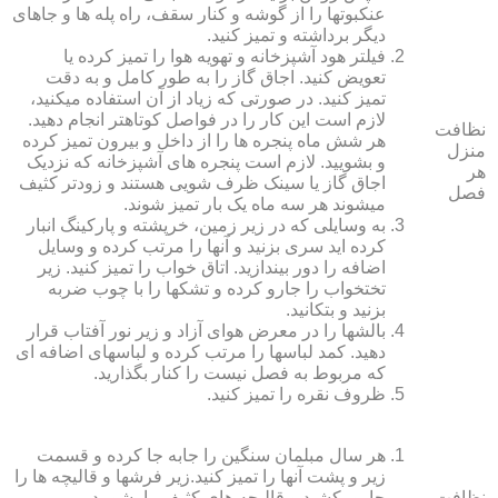
عنکبوت‏ها را از گوشه و کنار سقف، راه پله‏ ها و جاهای
دیگر برداشته و تمیز کنید.
فیلتر هود آشپزخانه و تهویه هوا را تمیز کرده یا
تعویض کنید. اجاق گاز را به طور کامل و به دقت
تمیز کنید. در صورتی که زیاد از آن استفاده می‏کنید،
لازم است این کار را در فواصل کوتاه‏تر انجام دهید.
نظافت
هر شش ماه پنجره‏ ها را از داخل و بیرون تمیز کرده
منزل
و بشویید. لازم است پنجره‏ های آشپزخانه که نزدیک
هر
اجاق گاز یا سینک ظرف شویی هستند و زودتر کثیف
فصل
می‏شوند هر سه ماه یک بار تمیز شوند.
به وسایلی که در زیر زمین، خرپشته و پارکینگ انبار
کرده‏ اید سری بزنید و آنها را مرتب کرده و وسایل
اضافه را دور بیندازید. اتاق خواب را تمیز کنید. زیر
تختخواب را جارو کرده و تشک‏ها را با چوب ضربه
بزنید و بتکانید.
بالش‏ها را در معرض هوای آزاد و زیر نور آفتاب قرار
دهید. کمد لباس‏ها را مرتب کرده و لباس‏های اضافه ای
که مربوط به فصل نیست را کنار بگذارید.
ظروف نقره را تمیز کنید.
هر سال مبلمان سنگین را جابه جا کرده و قسمت
زیر و پشت آنها را تمیز کنید.زیر فرش‏ها و قالیچه‏ ها را
نظافت
جارو بکشید و قالیچه‏ های کثیف را بشویید.