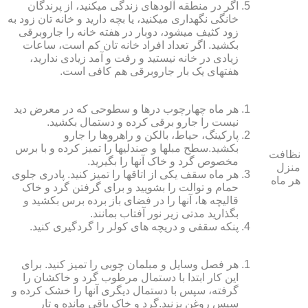
اگر در منطقه آلوده‏ای زندگی می‏کنید، از پرندگان
خانگی نگهداری می‏کنید، یا بچه دارید و خانه‏ تان زود به
زود کثیف می‏شود، دوبار در هفته خانه را جاروبرقی
بکشید. اگر تعداد افراد خانه ‏تان کم است، ساعات
زیادی در خانه نیستید و رفت و آمد زیادی ندارید،
هفته‏ای یک بار جاروبرقی هم کافی است.
هر ماه چهارچوب درها و سطوحی که در معرض دید
نیست را جارو برقی کرده و دستمال بکشید.
پارکینگ، حیاط، بالکن و راهروها را جارو
بکشید.سطح مبل‏ها و صندلی‏ها را تمیز کرده و با برس
نظافت
مخصوص گرد و خاک آنها را بگیرید.
منزل
هر ماه سقف یکی از اتاق‏ها را تمیز کنید. پادری جلوی
هر ماه
حمام و توالت را بشویید و برای گرفتن گرد و خاک
قالیچه‏ ها، آنها را در فضای باز برده برس بکشید و
بگذارید مدتی زیر نور آفتاب بمانند.
پنکه سقفی و دریچه‏ های کولر را گردگیری کنید.
هر فصل وسایل و مبلمان چوبی را تمیز کنید. برای
این کار ابتدا با دستمال مرطوب گرد و خاک‏شان را
گرفته، سپس با دستمال دیگری آنها را خشک کرده و
سپس روغن بزنید.گرد و خاک باقی مانده و تار