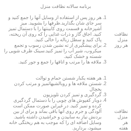
برنامه سالانه نظافت منزل
هر روز پس از استفاده از وسایل آنها را جمع کنید و
سر جای شان بگذارید.ظرف‏ها را بشویید. میز
آشپزخانه و قسمت روی کابینت‏ها را با دستمال تمیز
نظافت
کنید. اجاق گاز و ذرات غذایی را که روی آن ریخته،
منزل
پاک کنید و سطل زباله را خالی کنید.
هر روز
برای پیشگیری از ته نشین شدن رسوب و تجمع
میکروب، شیر آب را تمیز کنید.سینک ظرف شویی را
شسته و خشک کنید.
ملافه‏ ها را مرتب و اتاق‏ها را جمع و جور کنید.
هر هفته یکبار شستن حمام و توالت
شستن ملافه‏ ها و روبالشی‎هاتمیز و مرتب کردن
یخچال
گردگیری و تمیز کردن تلویزیون
دوبار کفپوش‏ های چوبی را با دستمال گردگیری
کرده و تمیز کنید. در غیراین صورت ممکن است
نظافت
آلودگی و جرم روی آنها باقی بماند و برای از بین
منزل
بردنش نیاز به سابیدن و خراشیدن داشته باشید.
هر
وسایل اضافه ای را که موجب به هم ریختگی خانه
هفته
می‏شود، بردارید.