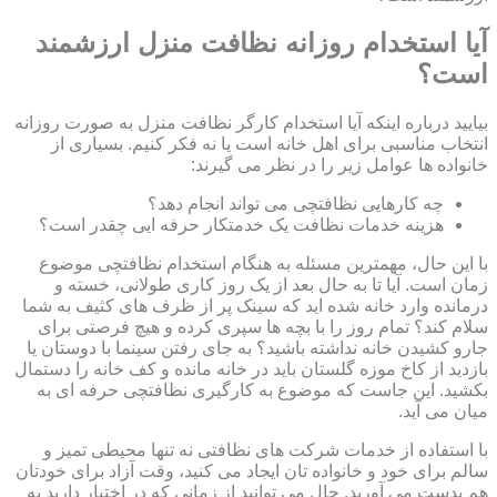
آیا استخدام روزانه نظافت منزل ارزشمند
است؟
بیایید درباره اینکه آیا استخدام کارگر نظافت منزل به صورت روزانه
انتخاب مناسبی برای اهل خانه است یا نه فکر کنیم. بسیاری از
خانواده ها عوامل زیر را در نظر می گیرند:
چه کارهایی نظافتچی می تواند انجام دهد؟
هزینه خدمات نظافت یک خدمتکار حرفه ایی چقدر است؟
با این حال، مهمترین مسئله به هنگام استخدام نظافتچی موضوع
زمان است. آیا تا به حال بعد از یک روز کاری طولانی، خسته و
درمانده وارد خانه شده اید که سینک پر از ظرف های کثیف به شما
سلام کند؟ تمام روز را با بچه ها سپری کرده و هیچ فرصتی برای
جارو کشیدن خانه نداشته باشید؟ به جای رفتن سینما با دوستان یا
بازدید از کاخ موزه گلستان باید در خانه مانده و کف خانه را دستمال
بکشید. این جاست که موضوع به کارگیری نظافتچی حرفه ای به
میان می آید.
با استفاده از خدمات شرکت های نظافتی نه تنها محیطی تمیز و
سالم برای خود و خانواده تان ایجاد می کنید، وقت آزاد برای خودتان
هم بدست می آورید. حال می توانید از زمانی که در اختیار دارید به