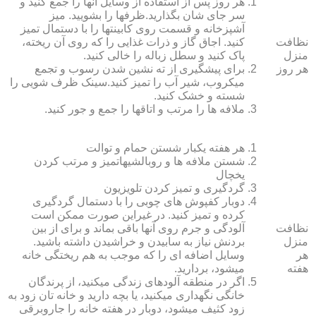
هر روز پس از استفاده از وسایل آنها را جمع کنید و
سر جای شان بگذارید.ظرف‏ها را بشویید. میز
آشپزخانه و قسمت روی کابینت‏ها را با دستمال تمیز
نظافت
کنید. اجاق گاز و ذرات غذایی را که روی آن ریخته،
منزل
پاک کنید و سطل زباله را خالی کنید.
هر روز
برای پیشگیری از ته نشین شدن رسوب و تجمع
میکروب، شیر آب را تمیز کنید.سینک ظرف شویی را
شسته و خشک کنید.
ملافه‏ ها را مرتب و اتاق‏ها را جمع و جور کنید.
هر هفته یکبار شستن حمام و توالت
شستن ملافه‏ ها و روبالشی‎هاتمیز و مرتب کردن
یخچال
گردگیری و تمیز کردن تلویزیون
دوبار کفپوش‏ های چوبی را با دستمال گردگیری
کرده و تمیز کنید. در غیراین صورت ممکن است
نظافت
آلودگی و جرم روی آنها باقی بماند و برای از بین
منزل
بردنش نیاز به سابیدن و خراشیدن داشته باشید.
هر
وسایل اضافه ای را که موجب به هم ریختگی خانه
هفته
می‏شود، بردارید.
اگر در منطقه آلوده‏ای زندگی می‏کنید، از پرندگان
خانگی نگهداری می‏کنید، یا بچه دارید و خانه‏ تان زود به
زود کثیف می‏شود، دوبار در هفته خانه را جاروبرقی