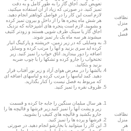
تعویض کنید. اجاق گاز را به طور کامل و به دقت
تمیز کنید. در صورتی که زیاد از آن استفاده می‏کنید،
لازم است این کار را در فواصل کوتاه‏تر انجام دهید.
نظافت
هر شش ماه پنجره‏ ها را از داخل و بیرون تمیز کرده
منزل
و بشویید. لازم است پنجره‏ های آشپزخانه که نزدیک
هر
اجاق گاز یا سینک ظرف شویی هستند و زودتر کثیف
فصل
می‏شوند هر سه ماه یک بار تمیز شوند.
به وسایلی که در زیر زمین، خرپشته و پارکینگ انبار
کرده‏ اید سری بزنید و آنها را مرتب کرده و وسایل
اضافه را دور بیندازید. اتاق خواب را تمیز کنید. زیر
تختخواب را جارو کرده و تشک‏ها را با چوب ضربه
بزنید و بتکانید.
بالش‏ها را در معرض هوای آزاد و زیر نور آفتاب قرار
دهید. کمد لباس‏ها را مرتب کرده و لباس‏های اضافه ای
که مربوط به فصل نیست را کنار بگذارید.
ظروف نقره را تمیز کنید.
هر سال مبلمان سنگین را جابه جا کرده و قسمت
زیر و پشت آنها را تمیز کنید.زیر فرش‏ها و قالیچه‏ ها را
نظافت
جارو بکشید و قالیچه‏ های کثیف را بشویید.
منزل
فرش‏ها و پرده ‏ها را تمیز کنید.
هر
این کار را می‏توانید با بخارشو انجام دهید. در صورتی
سال
که خیلی کثیف هستند آنها را بشویید. دیوارها را