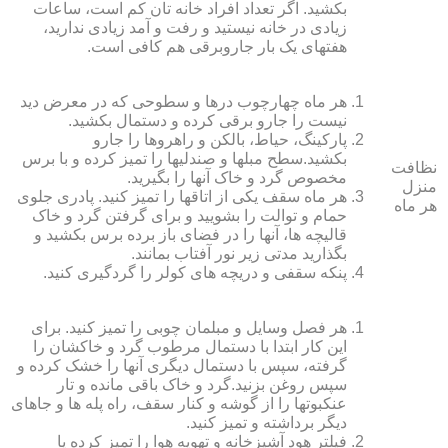
بکشید. اگر تعداد افراد خانه ‏تان کم است، ساعات
زیادی در خانه نیستید و رفت و آمد زیادی ندارید،
هفته‏ای یک بار جاروبرقی هم کافی است.
هر ماه چهارچوب درها و سطوحی که در معرض دید
نیست را جارو برقی کرده و دستمال بکشید.
پارکینگ، حیاط، بالکن و راهروها را جارو
بکشید.سطح مبل‏ها و صندلی‏ها را تمیز کرده و با برس
نظافت
مخصوص گرد و خاک آنها را بگیرید.
منزل
هر ماه سقف یکی از اتاق‏ها را تمیز کنید. پادری جلوی
هر ماه
حمام و توالت را بشویید و برای گرفتن گرد و خاک
قالیچه‏ ها، آنها را در فضای باز برده برس بکشید و
بگذارید مدتی زیر نور آفتاب بمانند.
پنکه سقفی و دریچه‏ های کولر را گردگیری کنید.
هر فصل وسایل و مبلمان چوبی را تمیز کنید. برای
این کار ابتدا با دستمال مرطوب گرد و خاک‏شان را
گرفته، سپس با دستمال دیگری آنها را خشک کرده و
سپس روغن بزنید.گرد و خاک باقی مانده و تار
عنکبوت‏ها را از گوشه و کنار سقف، راه پله‏ ها و جاهای
دیگر برداشته و تمیز کنید.
فیلتر هود آشپزخانه و تهویه هوا را تمیز کرده یا