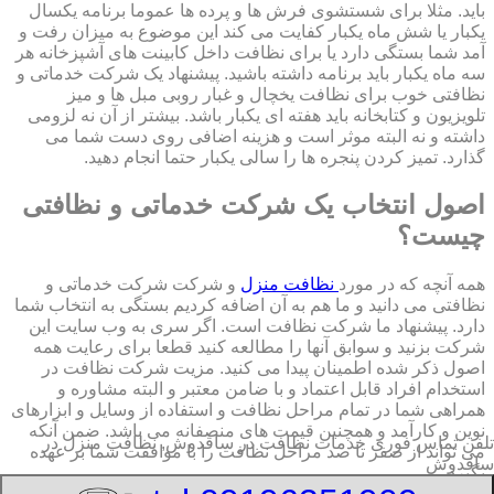
باید. مثلا برای شستشوی فرش ها و پرده ها عموما برنامه یکسال
یکبار یا شش ماه یکبار کفایت می کند این موضوع به میزان رفت و
آمد شما بستگی دارد یا برای نظافت داخل کابینت های آشپزخانه هر
سه ماه یکبار باید برنامه داشته باشید. پیشنهاد یک شرکت خدماتی و
نظافتی خوب برای نظافت یخچال و غبار روبی مبل ها و میز
تلویزیون و کتابخانه باید هفته ای یکبار باشد. بیشتر از آن نه لزومی
داشته و نه البته موثر است و هزینه اضافی روی دست شما می
گذارد. تمیز کردن پنجره ها را سالی یکبار حتما انجام دهید.
اصول انتخاب یک شرکت خدماتی و نظافتی
چیست؟
همه آنچه که در مورد
نظافت منزل
و شرکت شرکت خدماتی و
نظافتی می دانید و ما هم به آن اضافه کردیم بستگی به انتخاب شما
دارد. پیشنهاد ما شرکت نظافت است. اگر سری به وب سایت این
شرکت بزنید و سوابق آنها را مطالعه کنید قطعا برای رعایت همه
اصول ذکر شده اطمینان پیدا می کنید. مزیت شرکت نظافت در
استخدام افراد قابل اعتماد و با ضامن معتبر و البته مشاوره و
همراهی شما در تمام مراحل نظافت و استفاده از وسایل و ابزارهای
نوین و کارآمد و همچنین قیمت های منصفانه می باشد. ضمن آنکه
تلفن تماس فوری
خدمات نظافت در ساقدوش, نظافت منزل در
می تواند از صفر تا صد مراحل نظافت را با موافقت شما بر عهده
ساقدوش
بگیرد.