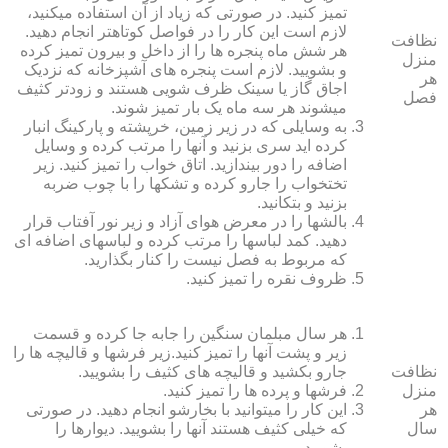
تمیز کنید. در صورتی که زیاد از آن استفاده می‏کنید،
لازم است این کار را در فواصل کوتاه‏تر انجام دهید.
نظافت
هر شش ماه پنجره‏ ها را از داخل و بیرون تمیز کرده
منزل
و بشویید. لازم است پنجره‏ های آشپزخانه که نزدیک
هر
اجاق گاز یا سینک ظرف شویی هستند و زودتر کثیف
فصل
می‏شوند هر سه ماه یک بار تمیز شوند.
به وسایلی که در زیر زمین، خرپشته و پارکینگ انبار
کرده‏ اید سری بزنید و آنها را مرتب کرده و وسایل
اضافه را دور بیندازید. اتاق خواب را تمیز کنید. زیر
تختخواب را جارو کرده و تشک‏ها را با چوب ضربه
بزنید و بتکانید.
بالش‏ها را در معرض هوای آزاد و زیر نور آفتاب قرار
دهید. کمد لباس‏ها را مرتب کرده و لباس‏های اضافه ای
که مربوط به فصل نیست را کنار بگذارید.
ظروف نقره را تمیز کنید.
هر سال مبلمان سنگین را جابه جا کرده و قسمت
زیر و پشت آنها را تمیز کنید.زیر فرش‏ها و قالیچه‏ ها را
نظافت
جارو بکشید و قالیچه‏ های کثیف را بشویید.
منزل
فرش‏ها و پرده ‏ها را تمیز کنید.
هر
این کار را می‏توانید با بخارشو انجام دهید. در صورتی
سال
که خیلی کثیف هستند آنها را بشویید. دیوارها را
بشویید.