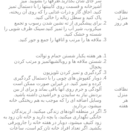
سر جای شان بگذارید.ظرف‏ها را بشویید. میز
آشپزخانه و قسمت روی کابینت‏ها را با دستمال تمیز
نظافت
کنید. اجاق گاز و ذرات غذایی را که روی آن ریخته،
منزل
پاک کنید و سطل زباله را خالی کنید.
هر روز
برای پیشگیری از ته نشین شدن رسوب و تجمع
میکروب، شیر آب را تمیز کنید.سینک ظرف شویی را
شسته و خشک کنید.
ملافه‏ ها را مرتب و اتاق‏ها را جمع و جور کنید.
هر هفته یکبار شستن حمام و توالت
شستن ملافه‏ ها و روبالشی‎هاتمیز و مرتب کردن
یخچال
گردگیری و تمیز کردن تلویزیون
دوبار کفپوش‏ های چوبی را با دستمال گردگیری
کرده و تمیز کنید. در غیراین صورت ممکن است
نظافت
آلودگی و جرم روی آنها باقی بماند و برای از بین
منزل
بردنش نیاز به سابیدن و خراشیدن داشته باشید.
هر
وسایل اضافه ای را که موجب به هم ریختگی خانه
هفته
می‏شود، بردارید.
اگر در منطقه آلوده‏ای زندگی می‏کنید، از پرندگان
خانگی نگهداری می‏کنید، یا بچه دارید و خانه‏ تان زود به
زود کثیف می‏شود، دوبار در هفته خانه را جاروبرقی
بکشید. اگر تعداد افراد خانه ‏تان کم است، ساعات