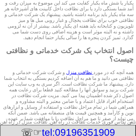
یکبار یا شش ماه یکبار کفایت می کند این موضوع به میزان رفت و
آمد شما بستگی دارد یا برای نظافت داخل کابینت های آشپزخانه هر
سه ماه یکبار باید برنامه داشته باشید. پیشنهاد یک شرکت خدماتی و
نظافتی خوب برای نظافت یخچال و غبار روبی مبل ها و میز
تلویزیون و کتابخانه باید هفته ای یکبار باشد. بیشتر از آن نه لزومی
داشته و نه البته موثر است و هزینه اضافی روی دست شما می
گذارد. تمیز کردن پنجره ها را سالی یکبار حتما انجام دهید.
اصول انتخاب یک شرکت خدماتی و نظافتی
چیست؟
همه آنچه که در مورد
نظافت منزل
و شرکت شرکت خدماتی و
نظافتی می دانید و ما هم به آن اضافه کردیم بستگی به انتخاب شما
دارد. پیشنهاد ما شرکت نظافت است. اگر سری به وب سایت این
شرکت بزنید و سوابق آنها را مطالعه کنید قطعا برای رعایت همه
اصول ذکر شده اطمینان پیدا می کنید. مزیت شرکت نظافت در
استخدام افراد قابل اعتماد و با ضامن معتبر و البته مشاوره و
همراهی شما در تمام مراحل نظافت و استفاده از وسایل و ابزارهای
نوین و کارآمد و همچنین قیمت های منصفانه می باشد. ضمن آنکه
می تواند از صفر تا صد مراحل نظافت را با موافقت شما بر عهده
تلفن تماس فوری
خدمات نظافت در راه آهن, نظافت منزل در راه آهن
بگیرد.
☞☏
tel:09196351909
8/8/2026 12:08:54 PM
:Published Date: