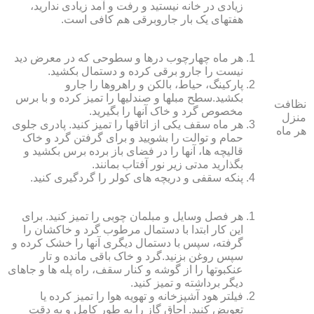
زیادی در خانه نیستید و رفت و آمد زیادی ندارید،
هفته‏ای یک بار جاروبرقی هم کافی است.
هر ماه چهارچوب درها و سطوحی که در معرض دید
نیست را جارو برقی کرده و دستمال بکشید.
پارکینگ، حیاط، بالکن و راهروها را جارو
بکشید.سطح مبل‏ها و صندلی‏ها را تمیز کرده و با برس
نظافت
مخصوص گرد و خاک آنها را بگیرید.
منزل
هر ماه سقف یکی از اتاق‏ها را تمیز کنید. پادری جلوی
هر ماه
حمام و توالت را بشویید و برای گرفتن گرد و خاک
قالیچه‏ ها، آنها را در فضای باز برده برس بکشید و
بگذارید مدتی زیر نور آفتاب بمانند.
پنکه سقفی و دریچه‏ های کولر را گردگیری کنید.
هر فصل وسایل و مبلمان چوبی را تمیز کنید. برای
این کار ابتدا با دستمال مرطوب گرد و خاک‏شان را
گرفته، سپس با دستمال دیگری آنها را خشک کرده و
سپس روغن بزنید.گرد و خاک باقی مانده و تار
عنکبوت‏ها را از گوشه و کنار سقف، راه پله‏ ها و جاهای
دیگر برداشته و تمیز کنید.
فیلتر هود آشپزخانه و تهویه هوا را تمیز کرده یا
تعویض کنید. اجاق گاز را به طور کامل و به دقت