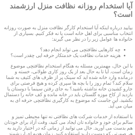
آیا استخدام روزانه نظافت منزل ارزشمند
است؟
بیایید درباره اینکه آیا استخدام کارگر نظافت منزل به صورت روزانه
انتخاب مناسبی برای اهل خانه است یا نه فکر کنیم. بسیاری از
خانواده ها عوامل زیر را در نظر می گیرند:
چه کارهایی نظافتچی می تواند انجام دهد؟
هزینه خدمات نظافت یک خدمتکار حرفه ایی چقدر است؟
با این حال، مهمترین مسئله به هنگام استخدام نظافتچی موضوع
زمان است. آیا تا به حال بعد از یک روز کاری طولانی، خسته و
درمانده وارد خانه شده اید که سینک پر از ظرف های کثیف به شما
سلام کند؟ تمام روز را با بچه ها سپری کرده و هیچ فرصتی برای
جارو کشیدن خانه نداشته باشید؟ به جای رفتن سینما با دوستان یا
بازدید از کاخ موزه گلستان باید در خانه مانده و کف خانه را دستمال
بکشید. این جاست که موضوع به کارگیری نظافتچی حرفه ای به
میان می آید.
با استفاده از خدمات شرکت های نظافتی نه تنها محیطی تمیز و
سالم برای خود و خانواده تان ایجاد می کنید، وقت آزاد برای خودتان
هم بدست می آورید. حال می توانید از زمانی که در اختیار دارید به
هر صورتی که دوست دارید استفاده کنید. زمان هدیه ای ارزشمند