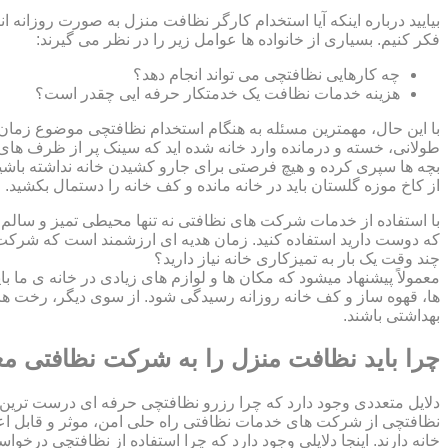
بیایید درباره اینکه آیا استخدام کارگر نظافت منزل به صورت روزانه ا
فکر کنیم. بسیاری از خانواده ها عوامل زیر را در نظر می گیرند:
چه کارهایی نظافتچی می تواند انجام دهد؟
هزینه خدمات نظافت یک خدمتکار حرفه ایی چقدر است؟
با این حال، مهمترین مسئله به هنگام استخدام نظافتچی موضوع زمان اس
طولانی، خسته و درمانده وارد خانه شده اید که سینک پر از ظرف های ک
بچه ها سپری کرده و هیچ فرصتی برای جارو کشیدن خانه نداشته باشید؟
از کاخ موزه گلستان باید در خانه مانده و کف خانه را دستمال بکشید
با استفاده از خدمات شرکت های نظافتی نه تنها محیطی تمیز و سالم بر
که دوست دارید استفاده کنید. زمان هدیه ای ارزشمند است که شرکت ن
چند وقت یک بار به تمیزکاری خانه نیاز دارید؟
معمولاً پیشنهاد میشود که مکان ها و لوازم های زیادی در خانه ی ما ب
ها، قهوه ساز و کف خانه روزانه رسیدگی شود. از سوی دیگر، رخت ها
بهداشتی باشند.
چرا باید نظافت منزل را به شرکت نظافتی مع
دلایل متعددی وجود دارد که چرا رزرو نظافتچی حرفه ای درست ترین 
نظافتچی از شرکت های خدمات نظافتی راه حلی امن، موثر و قابل اع
خانه دارند. اینجا دلایلی وجود دارد که چرا استفاده از نظافتچی درخو