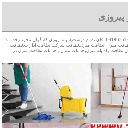
پیروزی
30 در صد تخفیف بیمه رایگان,09196351909-آقای نظام دوست,شبانه روزی کارگران مجرب,خدمات
ظافت منزل, نظافت منزل,نظافت شرکت,نظافت ادارات,نظافت
زل,نظافت راه پله منزل,خدمات منزل , خدمات نظافت منزل در