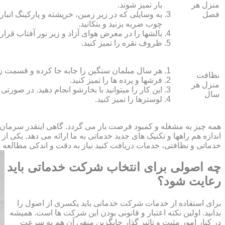
منزل هر
بار تمیز شوند.
فصل
به وسایلی که در زیر زمین، خرپشته و پارکینگ انبار ک
چوب ضربه بزنید و بتکانید.
بالش‏ها را در معرض هوای آزاد و زیر نور آفتاب قرار
ظروف نقره را تمیز کنید.
هر سال مبلمان سنگین را جابه جا کرده و قسمت زیر و 
نظافت
فرش‏ها و پرده ‏ها را تمیز کنید.
منزل هر
این کار را می‏توانید با بخارشو انجام دهید. در صورتی
سال
لوسترها را تمیز کنید.
همه چیز به مشغله و کمبود فرصت باز می گردد. گاهی اینقدر سرمان
اندازه هم راهها و تکنیک های جدید خدماتی به ما ارائه می دهد. یکی ا
خدماتی و نظافتی، خدمات دریافت کنید نیاز به دقت و اندکی مطالعه دار
چه اصولی برای انتخاب شرکت خدماتی باید
رعایت شود؟
برای استفاده از خدمات شرکت خدماتی باید یکسری از اصول را
بدانید. اولین نکته اعتبار و قانونی بودن این شرکت ها است. همیشه
در کنار امور مثبت و تاثیر گذار جایگزین منفی آن هم به سرعت