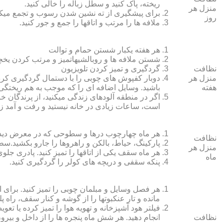
ریخته، پاک کنید و سطل زباله را خالی کنید.
منزل هر
برای پیشگیری از ته نشین شدن رسوب و تجمع میک
روز
ملافه‏ ها را مرتب و اتاق‏ها را جمع و جور کنید.
هر هفته یکبار شستن حمام و توالت
شستن ملافه‏ ها و روبالشی‎هاتمیز و مرتب کردن یخچال
نظافت
گردگیری و تمیز کردن تلویزیون
منزل هر
دوبار کفپوش‏ های چوبی را با دستمال گردگیری کرده
هفته
باشید. وسایل اضافه ای را که موجب به هم ریختگی خ
اگر در منطقه آلوده‏ای زندگی می‏کنید، از پرندگان خان
است، ساعات زیادی در خانه نیستید و رفت و آمد زی
هر ماه چهارچوب درها و سطوحی که در معرض دید 
نظافت
پارکینگ، حیاط، بالکن و راهروها را جارو بکشید.سطح 
منزل هر
هر ماه سقف یکی از اتاق‏ها را تمیز کنید. پادری جلوی
ماه
پنکه سقفی و دریچه‏ های کولر را گردگیری کنید.
هر فصل وسایل و مبلمان چوبی را تمیز کنید. برای 
مانده و تار عنکبوت‏ها را از گوشه و کنار سقف، راه پل
فیلتر هود آشپزخانه و تهویه هوا را تمیز کرده یا تعو
نظافت
انجام دهید. هر شش ماه پنجره‏ ها را از داخل و بی