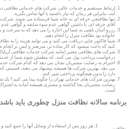
ارتباط مستقیم و خدمات عالی. شرکت های خدماتی نظافتی در ه
آیند، بنابراین هر زمان که نیاز داشتید با آنها تماس بگیرید.
تنها نظافتچی حرفه ای به خانه شما فرستاده می شوند. شرکت ه
آقای حرفه ای، با داشتن گواهی عدم سوء سابقه و گواهی عدم اع
رزرو آسان تلفنی به شما این اجازه را می دهد که به سرعت و ب
خانواده بود نظافت منزل را انجام دهید.
شما فاکتور چاپی دریافت می کنید و می توانید هزینه را به نظا
کنید که باعث میشود که کار ساده تر، سریعتر و ایمن تر انجام ش
شرکت های نظافتی معتبر (مانند شرکت خدمات نظافتی آریاپاک)
درخواست پرداخت پول می کنند، که مطمئن شوند شما از خدمات
احترام به رضایت مشتریان نشان می دهد که کدام شرکت خدم
می دهد. بهترین شرکت ها همیشه پیشنهاد می دهند، قسمتی که ش
دارد را بدون هیچگونه پرداختی تمیز کنند.
بهترین شرکت های خدماتی تهران را چگونه پیدا می کنید؟ ی
رضایت مشتریان بجا گذاشته و مشتری همیشه آماده به اشتراک
است.
برنامه سالانه نظافت منزل چطوری باید باشد
هر روز پس از استفاده از وسایل آنها را جمع کنید و 
نظافت