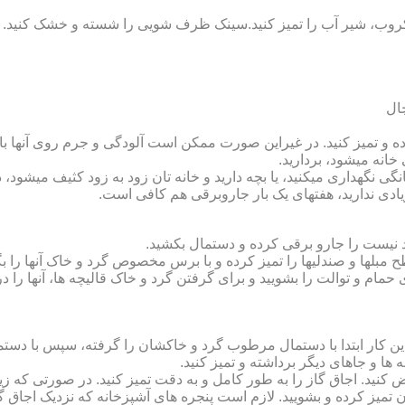
روب، شیر آب را تمیز کنید.سینک ظرف شویی را شسته و خشک کنید.
 و تمیز کنید. در غیراین صورت ممکن است آلودگی و جرم روی آنها باقی
انه می‏شود، بردارید.
گی نگهداری می‏کنید، یا بچه دارید و خانه‏ تان زود به زود کثیف می‏شود، د
ادی ندارید، هفته‏ای یک بار جاروبرقی هم کافی است.
نیست را جارو برقی کرده و دستمال بکشید.
مبل‏ها و صندلی‏ها را تمیز کرده و با برس مخصوص گرد و خاک آنها را بگ
 حمام و توالت را بشویید و برای گرفتن گرد و خاک قالیچه‏ ها، آنها را د
این کار ابتدا با دستمال مرطوب گرد و خاک‏شان را گرفته، سپس با دس
ه‏ ها و جاهای دیگر برداشته و تمیز کنید.
یض کنید. اجاق گاز را به طور کامل و به دقت تمیز کنید. در صورتی که زیا
رون تمیز کرده و بشویید. لازم است پنجره‏ های آشپزخانه که نزدیک اجا