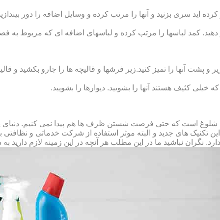
رده‏ اید سری بزنید و آنها را مرتب کرده و وسایل اضافه را دور بیندازید.
 دهید. کمد لباس‏ها را مرتب کرده و لباس‏های اضافه ای که مربوط به فص
پشت آنها را تمیز کنید.زیر فرش‏ها و قالیچه‏ ها را جارو بکشید و قالیچ
 که خیلی کثیف هستند آنها را بشویید. دیوارها را بشویید.
 شلوغ است که حتی فرصت شستن ظرف ها هم پیدا نمی کنیم. دنیای پر 
ز این تکنیک های جدید و البته موثر استفاده از شرکت خدماتی و نظافتی
د. نگران نباشید ما در این مطلب هر آنچه در این زمینه لازم دارید به 