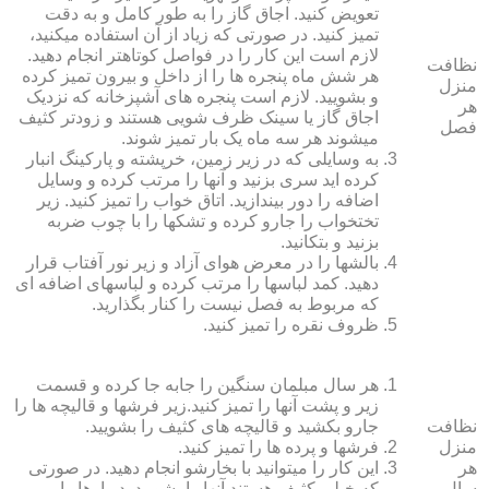
تعویض کنید. اجاق گاز را به طور کامل و به دقت
تمیز کنید. در صورتی که زیاد از آن استفاده می‏کنید،
لازم است این کار را در فواصل کوتاه‏تر انجام دهید.
نظافت
هر شش ماه پنجره‏ ها را از داخل و بیرون تمیز کرده
منزل
و بشویید. لازم است پنجره‏ های آشپزخانه که نزدیک
هر
اجاق گاز یا سینک ظرف شویی هستند و زودتر کثیف
فصل
می‏شوند هر سه ماه یک بار تمیز شوند.
به وسایلی که در زیر زمین، خرپشته و پارکینگ انبار
کرده‏ اید سری بزنید و آنها را مرتب کرده و وسایل
اضافه را دور بیندازید. اتاق خواب را تمیز کنید. زیر
تختخواب را جارو کرده و تشک‏ها را با چوب ضربه
بزنید و بتکانید.
بالش‏ها را در معرض هوای آزاد و زیر نور آفتاب قرار
دهید. کمد لباس‏ها را مرتب کرده و لباس‏های اضافه ای
که مربوط به فصل نیست را کنار بگذارید.
ظروف نقره را تمیز کنید.
هر سال مبلمان سنگین را جابه جا کرده و قسمت
زیر و پشت آنها را تمیز کنید.زیر فرش‏ها و قالیچه‏ ها را
نظافت
جارو بکشید و قالیچه‏ های کثیف را بشویید.
منزل
فرش‏ها و پرده ‏ها را تمیز کنید.
هر
این کار را می‏توانید با بخارشو انجام دهید. در صورتی
سال
که خیلی کثیف هستند آنها را بشویید. دیوارها را