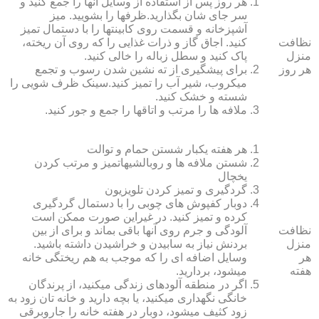
هر روز پس از استفاده از وسایل آنها را جمع کنید و
سر جای شان بگذارید.ظرف‏ها را بشویید. میز
آشپزخانه و قسمت روی کابینت‏ها را با دستمال تمیز
نظافت
کنید. اجاق گاز و ذرات غذایی را که روی آن ریخته،
منزل
پاک کنید و سطل زباله را خالی کنید.
هر روز
برای پیشگیری از ته نشین شدن رسوب و تجمع
میکروب، شیر آب را تمیز کنید.سینک ظرف شویی را
شسته و خشک کنید.
ملافه‏ ها را مرتب و اتاق‏ها را جمع و جور کنید.
هر هفته یکبار شستن حمام و توالت
شستن ملافه‏ ها و روبالشی‎هاتمیز و مرتب کردن
یخچال
گردگیری و تمیز کردن تلویزیون
دوبار کفپوش‏ های چوبی را با دستمال گردگیری
کرده و تمیز کنید. در غیراین صورت ممکن است
نظافت
آلودگی و جرم روی آنها باقی بماند و برای از بین
منزل
بردنش نیاز به سابیدن و خراشیدن داشته باشید.
هر
وسایل اضافه ای را که موجب به هم ریختگی خانه
هفته
می‏شود، بردارید.
اگر در منطقه آلوده‏ای زندگی می‏کنید، از پرندگان
خانگی نگهداری می‏کنید، یا بچه دارید و خانه‏ تان زود به
زود کثیف می‏شود، دوبار در هفته خانه را جاروبرقی