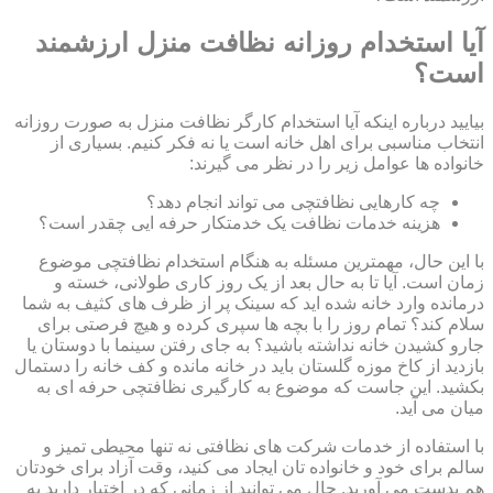
آیا استخدام روزانه نظافت منزل ارزشمند
است؟
بیایید درباره اینکه آیا استخدام کارگر نظافت منزل به صورت روزانه
انتخاب مناسبی برای اهل خانه است یا نه فکر کنیم. بسیاری از
خانواده ها عوامل زیر را در نظر می گیرند:
چه کارهایی نظافتچی می تواند انجام دهد؟
هزینه خدمات نظافت یک خدمتکار حرفه ایی چقدر است؟
با این حال، مهمترین مسئله به هنگام استخدام نظافتچی موضوع
زمان است. آیا تا به حال بعد از یک روز کاری طولانی، خسته و
درمانده وارد خانه شده اید که سینک پر از ظرف های کثیف به شما
سلام کند؟ تمام روز را با بچه ها سپری کرده و هیچ فرصتی برای
جارو کشیدن خانه نداشته باشید؟ به جای رفتن سینما با دوستان یا
بازدید از کاخ موزه گلستان باید در خانه مانده و کف خانه را دستمال
بکشید. این جاست که موضوع به کارگیری نظافتچی حرفه ای به
میان می آید.
با استفاده از خدمات شرکت های نظافتی نه تنها محیطی تمیز و
سالم برای خود و خانواده تان ایجاد می کنید، وقت آزاد برای خودتان
هم بدست می آورید. حال می توانید از زمانی که در اختیار دارید به