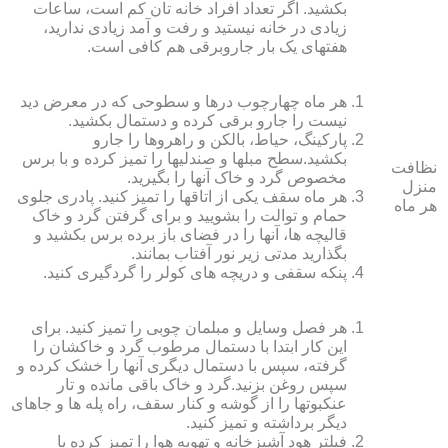
بکشید. اگر تعداد افراد خانه ‏تان کم است، ساعات
زیادی در خانه نیستید و رفت و آمد زیادی ندارید،
هفته‏ای یک بار جاروبرقی هم کافی است.
هر ماه چهارچوب درها و سطوحی که در معرض دید
نیست را جارو برقی کرده و دستمال بکشید.
پارکینگ، حیاط، بالکن و راهروها را جارو
بکشید.سطح مبل‏ها و صندلی‏ها را تمیز کرده و با برس
نظافت
مخصوص گرد و خاک آنها را بگیرید.
منزل
هر ماه سقف یکی از اتاق‏ها را تمیز کنید. پادری جلوی
هر ماه
حمام و توالت را بشویید و برای گرفتن گرد و خاک
قالیچه‏ ها، آنها را در فضای باز برده برس بکشید و
بگذارید مدتی زیر نور آفتاب بمانند.
پنکه سقفی و دریچه‏ های کولر را گردگیری کنید.
هر فصل وسایل و مبلمان چوبی را تمیز کنید. برای
این کار ابتدا با دستمال مرطوب گرد و خاک‏شان را
گرفته، سپس با دستمال دیگری آنها را خشک کرده و
سپس روغن بزنید.گرد و خاک باقی مانده و تار
عنکبوت‏ها را از گوشه و کنار سقف، راه پله‏ ها و جاهای
دیگر برداشته و تمیز کنید.
فیلتر هود آشپزخانه و تهویه هوا را تمیز کرده یا