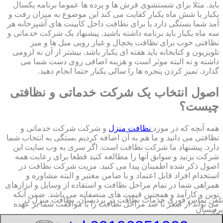
باید. مثلا برای شستشوی فرش ها و پرده ها عموما برنامه یکسال
یکبار یا شش ماه یکبار کفایت می کند این موضوع به میزان رفت و
آمد شما بستگی دارد یا برای نظافت داخل کابینت های آشپزخانه هر
سه ماه یکبار باید برنامه داشته باشید. پیشنهاد یک شرکت خدماتی و
نظافتی خوب برای نظافت یخچال و غبار روبی مبل ها و میز
تلویزیون و کتابخانه باید هفته ای یکبار باشد. بیشتر از آن نه لزومی
داشته و نه البته موثر است و هزینه اضافی روی دست شما می
گذارد. تمیز کردن پنجره ها را سالی یکبار حتما انجام دهید.
اصول انتخاب یک شرکت خدماتی و نظافتی
چیست؟
همه آنچه که در مورد
نظافت منزل
و شرکت شرکت خدماتی و
نظافتی می دانید و ما هم به آن اضافه کردیم بستگی به انتخاب شما
دارد. پیشنهاد ما شرکت نظافت است. اگر سری به وب سایت این
شرکت بزنید و سوابق آنها را مطالعه کنید قطعا برای رعایت همه
اصول ذکر شده اطمینان پیدا می کنید. مزیت شرکت نظافت در
استخدام افراد قابل اعتماد و با ضامن معتبر و البته مشاوره و
همراهی شما در تمام مراحل نظافت و استفاده از وسایل و ابزارهای
نوین و کارآمد و همچنین قیمت های منصفانه می باشد. ضمن آنکه
تلفن تماس فوری
خدمات نظافت در پردیسان, نظافت منزل در
می تواند از صفر تا صد مراحل نظافت را با موافقت شما بر عهده
پردیسان
بگیرد.