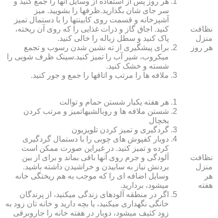
هر روز پس از استفاده از وسایل آنها را جمع کنید و
سر جای شان بگذارید.ظرف‏ها را بشویید. میز
آشپزخانه و قسمت روی کابینت‏ها را با دستمال تمیز
نظافت
کنید. اجاق گاز و ذرات غذایی را که روی آن ریخته،
منزل
پاک کنید و سطل زباله را خالی کنید.
هر روز
برای پیشگیری از ته نشین شدن رسوب و تجمع
میکروب، شیر آب را تمیز کنید.سینک ظرف شویی را
شسته و خشک کنید.
ملافه‏ ها را مرتب و اتاق‏ها را جمع و جور کنید.
هر هفته یکبار شستن حمام و توالت
شستن ملافه‏ ها و روبالشی‎هاتمیز و مرتب کردن
یخچال
گردگیری و تمیز کردن تلویزیون
دوبار کفپوش‏ های چوبی را با دستمال گردگیری
کرده و تمیز کنید. در غیراین صورت ممکن است
نظافت
آلودگی و جرم روی آنها باقی بماند و برای از بین
منزل
بردنش نیاز به سابیدن و خراشیدن داشته باشید.
هر
وسایل اضافه ای را که موجب به هم ریختگی خانه
هفته
می‏شود، بردارید.
اگر در منطقه آلوده‏ای زندگی می‏کنید، از پرندگان
خانگی نگهداری می‏کنید، یا بچه دارید و خانه‏ تان زود به
زود کثیف می‏شود، دوبار در هفته خانه را جاروبرقی