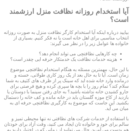
آیا استخدام روزانه نظافت منزل ارزشمند
است؟
بیایید درباره اینکه آیا استخدام کارگر نظافت منزل به صورت روزانه
انتخاب مناسبی برای اهل خانه است یا نه فکر کنیم. بسیاری از
خانواده ها عوامل زیر را در نظر می گیرند:
چه کارهایی نظافتچی می تواند انجام دهد؟
هزینه خدمات نظافت یک خدمتکار حرفه ایی چقدر است؟
با این حال، مهمترین مسئله به هنگام استخدام نظافتچی موضوع
زمان است. آیا تا به حال بعد از یک روز کاری طولانی، خسته و
درمانده وارد خانه شده اید که سینک پر از ظرف های کثیف به شما
سلام کند؟ تمام روز را با بچه ها سپری کرده و هیچ فرصتی برای
جارو کشیدن خانه نداشته باشید؟ به جای رفتن سینما با دوستان یا
بازدید از کاخ موزه گلستان باید در خانه مانده و کف خانه را دستمال
بکشید. این جاست که موضوع به کارگیری نظافتچی حرفه ای به
میان می آید.
با استفاده از خدمات شرکت های نظافتی نه تنها محیطی تمیز و
سالم برای خود و خانواده تان ایجاد می کنید، وقت آزاد برای خودتان
هم بدست می آورید. حال می توانید از زمانی که در اختیار دارید به