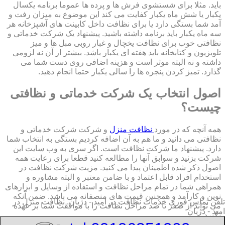
باید. مثلا برای شستشوی فرش ها و پرده ها عموما برنامه یکسال
یکبار یا شش ماه یکبار کفایت می کند این موضوع به میزان رفت و
آمد شما بستگی دارد یا برای نظافت داخل کابینت های آشپزخانه هر
سه ماه یکبار باید برنامه داشته باشید. پیشنهاد یک شرکت خدماتی و
نظافتی خوب برای نظافت یخچال و غبار روبی مبل ها و میز
تلویزیون و کتابخانه باید هفته ای یکبار باشد. بیشتر از آن نه لزومی
داشته و نه البته موثر است و هزینه اضافی روی دست شما می
گذارد. تمیز کردن پنجره ها را سالی یکبار حتما انجام دهید.
اصول انتخاب یک شرکت خدماتی و نظافتی
چیست؟
همه آنچه که در مورد
نظافت منزل
و شرکت شرکت خدماتی و
نظافتی می دانید و ما هم به آن اضافه کردیم بستگی به انتخاب شما
دارد. پیشنهاد ما شرکت نظافت است. اگر سری به وب سایت این
شرکت بزنید و سوابق آنها را مطالعه کنید قطعا برای رعایت همه
اصول ذکر شده اطمینان پیدا می کنید. مزیت شرکت نظافت در
استخدام افراد قابل اعتماد و با ضامن معتبر و البته مشاوره و
همراهی شما در تمام مراحل نظافت و استفاده از وسایل و ابزارهای
نوین و کارآمد و همچنین قیمت های منصفانه می باشد. ضمن آنکه
تلفن تماس فوری
خدمات نظافت در امید - دژبان, نظافت منزل در
می تواند از صفر تا صد مراحل نظافت را با موافقت شما بر عهده
امید - دژبان
بگیرد.