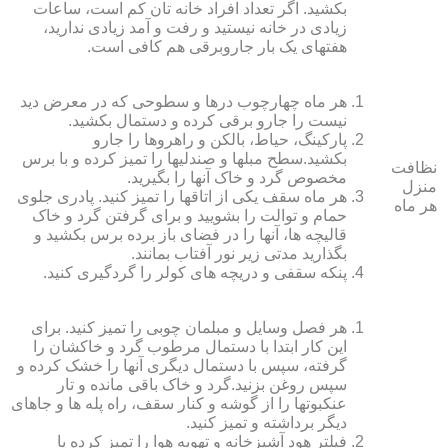
بکشید. اگر تعداد افراد خانه ‏تان کم است، ساعات
زیادی در خانه نیستید و رفت و آمد زیادی ندارید،
هفته‏ای یک بار جاروبرقی هم کافی است.
هر ماه چهارچوب درها و سطوحی که در معرض دید
نیست را جارو برقی کرده و دستمال بکشید.
پارکینگ، حیاط، بالکن و راهروها را جارو
بکشید.سطح مبل‏ها و صندلی‏ها را تمیز کرده و با برس
نظافت
مخصوص گرد و خاک آنها را بگیرید.
منزل
هر ماه سقف یکی از اتاق‏ها را تمیز کنید. پادری جلوی
هر ماه
حمام و توالت را بشویید و برای گرفتن گرد و خاک
قالیچه‏ ها، آنها را در فضای باز برده برس بکشید و
بگذارید مدتی زیر نور آفتاب بمانند.
پنکه سقفی و دریچه‏ های کولر را گردگیری کنید.
هر فصل وسایل و مبلمان چوبی را تمیز کنید. برای
این کار ابتدا با دستمال مرطوب گرد و خاک‏شان را
گرفته، سپس با دستمال دیگری آنها را خشک کرده و
سپس روغن بزنید.گرد و خاک باقی مانده و تار
عنکبوت‏ها را از گوشه و کنار سقف، راه پله‏ ها و جاهای
دیگر برداشته و تمیز کنید.
فیلتر هود آشپزخانه و تهویه هوا را تمیز کرده یا