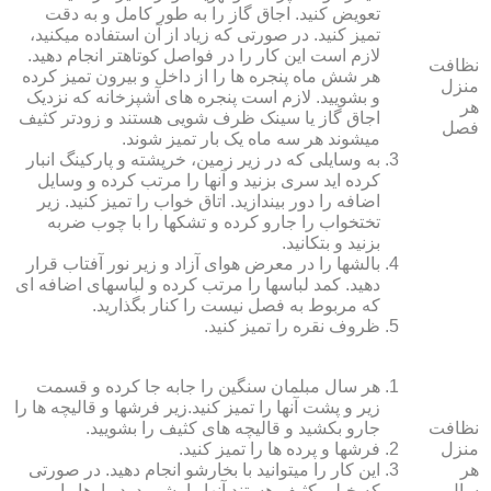
تعویض کنید. اجاق گاز را به طور کامل و به دقت
تمیز کنید. در صورتی که زیاد از آن استفاده می‏کنید،
لازم است این کار را در فواصل کوتاه‏تر انجام دهید.
نظافت
هر شش ماه پنجره‏ ها را از داخل و بیرون تمیز کرده
منزل
و بشویید. لازم است پنجره‏ های آشپزخانه که نزدیک
هر
اجاق گاز یا سینک ظرف شویی هستند و زودتر کثیف
فصل
می‏شوند هر سه ماه یک بار تمیز شوند.
به وسایلی که در زیر زمین، خرپشته و پارکینگ انبار
کرده‏ اید سری بزنید و آنها را مرتب کرده و وسایل
اضافه را دور بیندازید. اتاق خواب را تمیز کنید. زیر
تختخواب را جارو کرده و تشک‏ها را با چوب ضربه
بزنید و بتکانید.
بالش‏ها را در معرض هوای آزاد و زیر نور آفتاب قرار
دهید. کمد لباس‏ها را مرتب کرده و لباس‏های اضافه ای
که مربوط به فصل نیست را کنار بگذارید.
ظروف نقره را تمیز کنید.
هر سال مبلمان سنگین را جابه جا کرده و قسمت
زیر و پشت آنها را تمیز کنید.زیر فرش‏ها و قالیچه‏ ها را
نظافت
جارو بکشید و قالیچه‏ های کثیف را بشویید.
منزل
فرش‏ها و پرده ‏ها را تمیز کنید.
هر
این کار را می‏توانید با بخارشو انجام دهید. در صورتی
سال
که خیلی کثیف هستند آنها را بشویید. دیوارها را