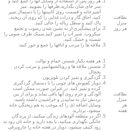
هر روز پس از استفاده از وسایل آنها را جمع کنید و
سر جای شان بگذارید.ظرف‏ها را بشویید. میز
آشپزخانه و قسمت روی کابینت‏ها را با دستمال تمیز
نظافت
کنید. اجاق گاز و ذرات غذایی را که روی آن ریخته،
منزل
پاک کنید و سطل زباله را خالی کنید.
هر روز
برای پیشگیری از ته نشین شدن رسوب و تجمع
میکروب، شیر آب را تمیز کنید.سینک ظرف شویی را
شسته و خشک کنید.
ملافه‏ ها را مرتب و اتاق‏ها را جمع و جور کنید.
هر هفته یکبار شستن حمام و توالت
شستن ملافه‏ ها و روبالشی‎هاتمیز و مرتب کردن
یخچال
گردگیری و تمیز کردن تلویزیون
دوبار کفپوش‏ های چوبی را با دستمال گردگیری
کرده و تمیز کنید. در غیراین صورت ممکن است
نظافت
آلودگی و جرم روی آنها باقی بماند و برای از بین
منزل
بردنش نیاز به سابیدن و خراشیدن داشته باشید.
هر
وسایل اضافه ای را که موجب به هم ریختگی خانه
هفته
می‏شود، بردارید.
اگر در منطقه آلوده‏ای زندگی می‏کنید، از پرندگان
خانگی نگهداری می‏کنید، یا بچه دارید و خانه‏ تان زود به
زود کثیف می‏شود، دوبار در هفته خانه را جاروبرقی