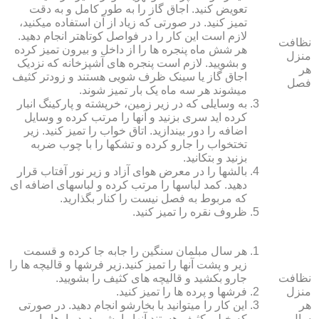
تعویض کنید. اجاق گاز را به طور کامل و به دقت
تمیز کنید. در صورتی که زیاد از آن استفاده می‏کنید،
لازم است این کار را در فواصل کوتاه‏تر انجام دهید.
نظافت
هر شش ماه پنجره‏ ها را از داخل و بیرون تمیز کرده
منزل
و بشویید. لازم است پنجره‏ های آشپزخانه که نزدیک
هر
اجاق گاز یا سینک ظرف شویی هستند و زودتر کثیف
فصل
می‏شوند هر سه ماه یک بار تمیز شوند.
به وسایلی که در زیر زمین، خرپشته و پارکینگ انبار
کرده‏ اید سری بزنید و آنها را مرتب کرده و وسایل
اضافه را دور بیندازید. اتاق خواب را تمیز کنید. زیر
تختخواب را جارو کرده و تشک‏ها را با چوب ضربه
بزنید و بتکانید.
بالش‏ها را در معرض هوای آزاد و زیر نور آفتاب قرار
دهید. کمد لباس‏ها را مرتب کرده و لباس‏های اضافه ای
که مربوط به فصل نیست را کنار بگذارید.
ظروف نقره را تمیز کنید.
هر سال مبلمان سنگین را جابه جا کرده و قسمت
زیر و پشت آنها را تمیز کنید.زیر فرش‏ها و قالیچه‏ ها را
نظافت
جارو بکشید و قالیچه‏ های کثیف را بشویید.
منزل
فرش‏ها و پرده ‏ها را تمیز کنید.
هر
این کار را می‏توانید با بخارشو انجام دهید. در صورتی
سال
که خیلی کثیف هستند آنها را بشویید. دیوارها را