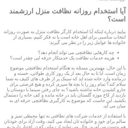
آیا استخدام روزانه نظافت منزل ارزشمند
است؟
بیایید درباره اینکه آیا استخدام کارگر نظافت منزل به صورت روزانه
انتخاب مناسبی برای اهل خانه است یا نه فکر کنیم. بسیاری از
خانواده ها عوامل زیر را در نظر می گیرند:
چه کارهایی نظافتچی می تواند انجام دهد؟
هزینه خدمات نظافت یک خدمتکار حرفه ایی چقدر است؟
با این حال، مهمترین مسئله به هنگام استخدام نظافتچی موضوع
زمان است. آیا تا به حال بعد از یک روز کاری طولانی، خسته و
درمانده وارد خانه شده اید که سینک پر از ظرف های کثیف به شما
سلام کند؟ تمام روز را با بچه ها سپری کرده و هیچ فرصتی برای
جارو کشیدن خانه نداشته باشید؟ به جای رفتن سینما با دوستان یا
بازدید از کاخ موزه گلستان باید در خانه مانده و کف خانه را دستمال
بکشید. این جاست که موضوع به کارگیری نظافتچی حرفه ای به
میان می آید.
با استفاده از خدمات شرکت های نظافتی نه تنها محیطی تمیز و
سالم برای خود و خانواده تان ایجاد می کنید، وقت آزاد برای خودتان
هم بدست می آورید. حال می توانید از زمانی که در اختیار دارید به