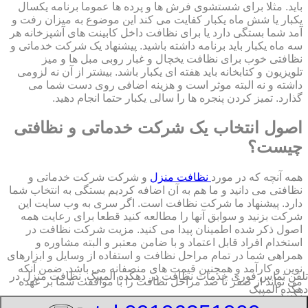
باید. مثلا برای شستشوی فرش ها و پرده ها عموما برنامه یکسال
یکبار یا شش ماه یکبار کفایت می کند این موضوع به میزان رفت و
آمد شما بستگی دارد یا برای نظافت داخل کابینت های آشپزخانه هر
سه ماه یکبار باید برنامه داشته باشید. پیشنهاد یک شرکت خدماتی و
نظافتی خوب برای نظافت یخچال و غبار روبی مبل ها و میز
تلویزیون و کتابخانه باید هفته ای یکبار باشد. بیشتر از آن نه لزومی
داشته و نه البته موثر است و هزینه اضافی روی دست شما می
گذارد. تمیز کردن پنجره ها را سالی یکبار حتما انجام دهید.
اصول انتخاب یک شرکت خدماتی و نظافتی
چیست؟
همه آنچه که در مورد
نظافت منزل
و شرکت شرکت خدماتی و
نظافتی می دانید و ما هم به آن اضافه کردیم بستگی به انتخاب شما
دارد. پیشنهاد ما شرکت نظافت است. اگر سری به وب سایت این
شرکت بزنید و سوابق آنها را مطالعه کنید قطعا برای رعایت همه
اصول ذکر شده اطمینان پیدا می کنید. مزیت شرکت نظافت در
استخدام افراد قابل اعتماد و با ضامن معتبر و البته مشاوره و
همراهی شما در تمام مراحل نظافت و استفاده از وسایل و ابزارهای
نوین و کارآمد و همچنین قیمت های منصفانه می باشد. ضمن آنکه
تلفن تماس فوری
خدمات نظافت در دهکده المپیک, نظافت منزل در
می تواند از صفر تا صد مراحل نظافت را با موافقت شما بر عهده
دهکده المپیک
بگیرد.