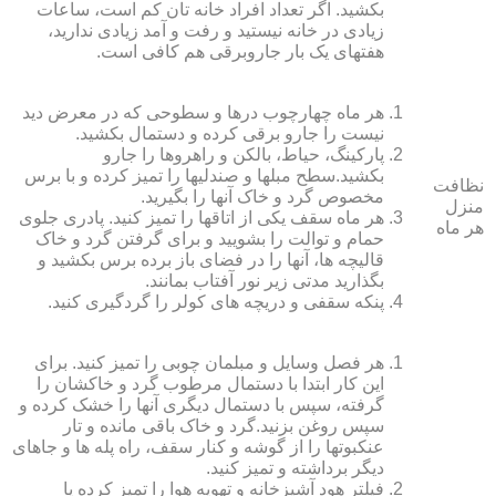
بکشید. اگر تعداد افراد خانه ‏تان کم است، ساعات
زیادی در خانه نیستید و رفت و آمد زیادی ندارید،
هفته‏ای یک بار جاروبرقی هم کافی است.
هر ماه چهارچوب درها و سطوحی که در معرض دید
نیست را جارو برقی کرده و دستمال بکشید.
پارکینگ، حیاط، بالکن و راهروها را جارو
بکشید.سطح مبل‏ها و صندلی‏ها را تمیز کرده و با برس
نظافت
مخصوص گرد و خاک آنها را بگیرید.
منزل
هر ماه سقف یکی از اتاق‏ها را تمیز کنید. پادری جلوی
هر ماه
حمام و توالت را بشویید و برای گرفتن گرد و خاک
قالیچه‏ ها، آنها را در فضای باز برده برس بکشید و
بگذارید مدتی زیر نور آفتاب بمانند.
پنکه سقفی و دریچه‏ های کولر را گردگیری کنید.
هر فصل وسایل و مبلمان چوبی را تمیز کنید. برای
این کار ابتدا با دستمال مرطوب گرد و خاک‏شان را
گرفته، سپس با دستمال دیگری آنها را خشک کرده و
سپس روغن بزنید.گرد و خاک باقی مانده و تار
عنکبوت‏ها را از گوشه و کنار سقف، راه پله‏ ها و جاهای
دیگر برداشته و تمیز کنید.
فیلتر هود آشپزخانه و تهویه هوا را تمیز کرده یا