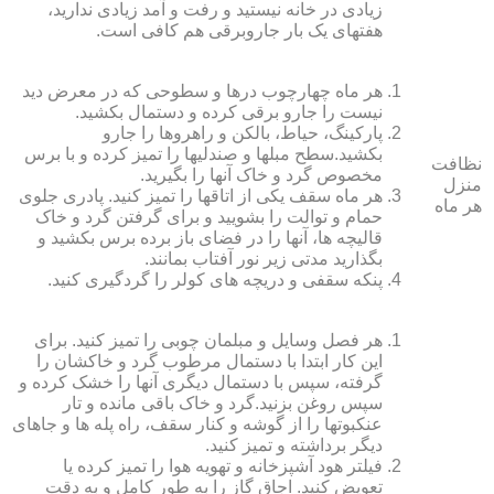
زیادی در خانه نیستید و رفت و آمد زیادی ندارید،
هفته‏ای یک بار جاروبرقی هم کافی است.
هر ماه چهارچوب درها و سطوحی که در معرض دید
نیست را جارو برقی کرده و دستمال بکشید.
پارکینگ، حیاط، بالکن و راهروها را جارو
بکشید.سطح مبل‏ها و صندلی‏ها را تمیز کرده و با برس
نظافت
مخصوص گرد و خاک آنها را بگیرید.
منزل
هر ماه سقف یکی از اتاق‏ها را تمیز کنید. پادری جلوی
هر ماه
حمام و توالت را بشویید و برای گرفتن گرد و خاک
قالیچه‏ ها، آنها را در فضای باز برده برس بکشید و
بگذارید مدتی زیر نور آفتاب بمانند.
پنکه سقفی و دریچه‏ های کولر را گردگیری کنید.
هر فصل وسایل و مبلمان چوبی را تمیز کنید. برای
این کار ابتدا با دستمال مرطوب گرد و خاک‏شان را
گرفته، سپس با دستمال دیگری آنها را خشک کرده و
سپس روغن بزنید.گرد و خاک باقی مانده و تار
عنکبوت‏ها را از گوشه و کنار سقف، راه پله‏ ها و جاهای
دیگر برداشته و تمیز کنید.
فیلتر هود آشپزخانه و تهویه هوا را تمیز کرده یا
تعویض کنید. اجاق گاز را به طور کامل و به دقت