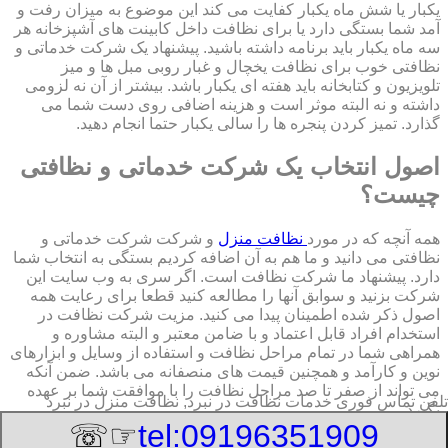
یکبار یا شش ماه یکبار کفایت می کند این موضوع به میزان رفت و
آمد شما بستگی دارد یا برای نظافت داخل کابینت های آشپزخانه هر
سه ماه یکبار باید برنامه داشته باشید. پیشنهاد یک شرکت خدماتی و
نظافتی خوب برای نظافت یخچال و غبار روبی مبل ها و میز
تلویزیون و کتابخانه باید هفته ای یکبار باشد. بیشتر از آن نه لزومی
داشته و نه البته موثر است و هزینه اضافی روی دست شما می
گذارد. تمیز کردن پنجره ها را سالی یکبار حتما انجام دهید.
اصول انتخاب یک شرکت خدماتی و نظافتی
چیست؟
همه آنچه که در مورد
نظافت منزل
و شرکت شرکت خدماتی و
نظافتی می دانید و ما هم به آن اضافه کردیم بستگی به انتخاب شما
دارد. پیشنهاد ما شرکت نظافت است. اگر سری به وب سایت این
شرکت بزنید و سوابق آنها را مطالعه کنید قطعا برای رعایت همه
اصول ذکر شده اطمینان پیدا می کنید. مزیت شرکت نظافت در
استخدام افراد قابل اعتماد و با ضامن معتبر و البته مشاوره و
همراهی شما در تمام مراحل نظافت و استفاده از وسایل و ابزارهای
نوین و کارآمد و همچنین قیمت های منصفانه می باشد. ضمن آنکه
می تواند از صفر تا صد مراحل نظافت را با موافقت شما بر عهده
تلفن تماس فوری
خدمات نظافت در نبرد, نظافت منزل در نبرد
بگیرد.
☞☏
tel:09196351909
8/6/2026 11:22:13 AM
:Published Date: