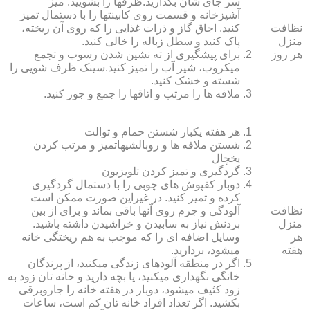
سر جای شان بگذارید.ظرف‏ها را بشویید. میز
آشپزخانه و قسمت روی کابینت‏ها را با دستمال تمیز
نظافت
کنید. اجاق گاز و ذرات غذایی را که روی آن ریخته،
منزل
پاک کنید و سطل زباله را خالی کنید.
هر روز
برای پیشگیری از ته نشین شدن رسوب و تجمع
میکروب، شیر آب را تمیز کنید.سینک ظرف شویی را
شسته و خشک کنید.
ملافه‏ ها را مرتب و اتاق‏ها را جمع و جور کنید.
هر هفته یکبار شستن حمام و توالت
شستن ملافه‏ ها و روبالشی‎هاتمیز و مرتب کردن
یخچال
گردگیری و تمیز کردن تلویزیون
دوبار کفپوش‏ های چوبی را با دستمال گردگیری
کرده و تمیز کنید. در غیراین صورت ممکن است
نظافت
آلودگی و جرم روی آنها باقی بماند و برای از بین
منزل
بردنش نیاز به سابیدن و خراشیدن داشته باشید.
هر
وسایل اضافه ای را که موجب به هم ریختگی خانه
هفته
می‏شود، بردارید.
اگر در منطقه آلوده‏ای زندگی می‏کنید، از پرندگان
خانگی نگهداری می‏کنید، یا بچه دارید و خانه‏ تان زود به
زود کثیف می‏شود، دوبار در هفته خانه را جاروبرقی
بکشید. اگر تعداد افراد خانه ‏تان کم است، ساعات