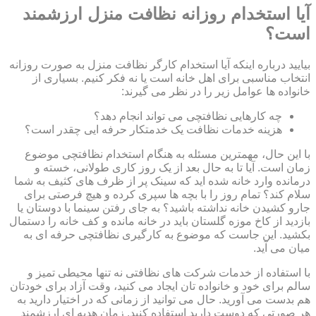
آیا استخدام روزانه نظافت منزل ارزشمند
است؟
بیایید درباره اینکه آیا استخدام کارگر نظافت منزل به صورت روزانه
انتخاب مناسبی برای اهل خانه است یا نه فکر کنیم. بسیاری از
خانواده ها عوامل زیر را در نظر می گیرند:
چه کارهایی نظافتچی می تواند انجام دهد؟
هزینه خدمات نظافت یک خدمتکار حرفه ایی چقدر است؟
با این حال، مهمترین مسئله به هنگام استخدام نظافتچی موضوع
زمان است. آیا تا به حال بعد از یک روز کاری طولانی، خسته و
درمانده وارد خانه شده اید که سینک پر از ظرف های کثیف به شما
سلام کند؟ تمام روز را با بچه ها سپری کرده و هیچ فرصتی برای
جارو کشیدن خانه نداشته باشید؟ به جای رفتن سینما با دوستان یا
بازدید از کاخ موزه گلستان باید در خانه مانده و کف خانه را دستمال
بکشید. این جاست که موضوع به کارگیری نظافتچی حرفه ای به
میان می آید.
با استفاده از خدمات شرکت های نظافتی نه تنها محیطی تمیز و
سالم برای خود و خانواده تان ایجاد می کنید، وقت آزاد برای خودتان
هم بدست می آورید. حال می توانید از زمانی که در اختیار دارید به
هر صورتی که دوست دارید استفاده کنید. زمان هدیه ای ارزشمند