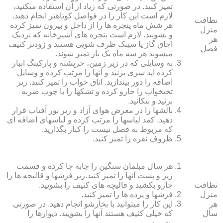
تمیز کنید. در صورتی که زیاد از آن استفاده می‏کنید،
لازم است این کار را در فواصل کوتاه‏تر انجام دهید.
نظافت
هر شش ماه پنجره‏ ها را از داخل و بیرون تمیز کرده
منزل
و بشویید. لازم است پنجره‏ های آشپزخانه که نزدیک
هر
اجاق گاز یا سینک ظرف شویی هستند و زودتر کثیف
فصل
می‏شوند هر سه ماه یک بار تمیز شوند.
به وسایلی که در زیر زمین، خرپشته و پارکینگ انبار
کرده‏ اید سری بزنید و آنها را مرتب کرده و وسایل
اضافه را دور بیندازید. اتاق خواب را تمیز کنید. زیر
تختخواب را جارو کرده و تشک‏ها را با چوب ضربه
بزنید و بتکانید.
بالش‏ها را در معرض هوای آزاد و زیر نور آفتاب قرار
دهید. کمد لباس‏ها را مرتب کرده و لباس‏های اضافه ای
که مربوط به فصل نیست را کنار بگذارید.
ظروف نقره را تمیز کنید.
هر سال مبلمان سنگین را جابه جا کرده و قسمت
زیر و پشت آنها را تمیز کنید.زیر فرش‏ها و قالیچه‏ ها را
نظافت
جارو بکشید و قالیچه‏ های کثیف را بشویید.
منزل
فرش‏ها و پرده ‏ها را تمیز کنید.
هر
این کار را می‏توانید با بخارشو انجام دهید. در صورتی
سال
که خیلی کثیف هستند آنها را بشویید. دیوارها را
بشویید.