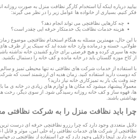
بیایید درباره اینکه آیا استخدام کارگر نظافت منزل به صورت روزانه ا
فکر کنیم. بسیاری از خانواده ها عوامل زیر را در نظر می گیرند:
چه کارهایی نظافتچی می تواند انجام دهد؟
هزینه خدمات نظافت یک خدمتکار حرفه ایی چقدر است؟
با این حال، مهمترین مسئله به هنگام استخدام نظافتچی موضوع زمان اس
طولانی، خسته و درمانده وارد خانه شده اید که سینک پر از ظرف های ک
بچه ها سپری کرده و هیچ فرصتی برای جارو کشیدن خانه نداشته باشید؟
از کاخ موزه گلستان باید در خانه مانده و کف خانه را دستمال بکشید
با استفاده از خدمات شرکت های نظافتی نه تنها محیطی تمیز و سالم بر
که دوست دارید استفاده کنید. زمان هدیه ای ارزشمند است که شرکت ن
چند وقت یک بار به تمیزکاری خانه نیاز دارید؟
معمولاً پیشنهاد میشود که مکان ها و لوازم های زیادی در خانه ی ما ب
ها، قهوه ساز و کف خانه روزانه رسیدگی شود. از سوی دیگر، رخت ها
بهداشتی باشند.
چرا باید نظافت منزل را به شرکت نظافتی مع
دلایل متعددی وجود دارد که چرا رزرو نظافتچی حرفه ای درست ترین 
نظافتچی از شرکت های خدمات نظافتی راه حلی امن، موثر و قابل اع
خانه دارند. اینجا دلایلی وجود دارد که چرا استفاده از نظافتچی درخو