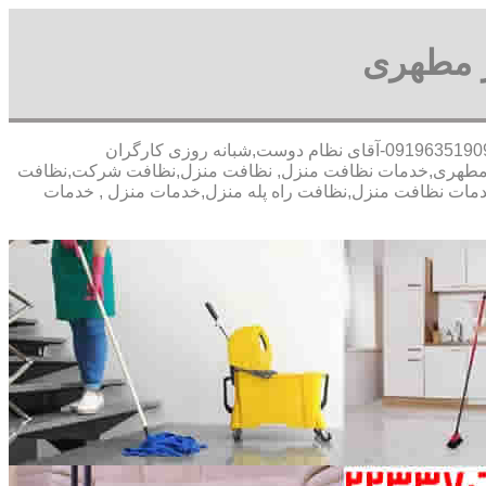
 مطهری
30 در صد تخفیف بیمه رایگان,09196351909-آقای نظام دوست,شبانه روزی کارگران
 مطهری,خدمات نظافت منزل, نظافت منزل,نظافت شرکت,نظافت
دمات نظافت منزل,نظافت راه پله منزل,خدمات منزل , خدمات