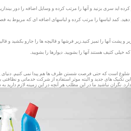
رده‏ اید سری بزنید و آنها را مرتب کرده و وسایل اضافه را دور بیندازید.
 دهید. کمد لباس‏ها را مرتب کرده و لباس‏های اضافه ای که مربوط به فص
پشت آنها را تمیز کنید.زیر فرش‏ها و قالیچه‏ ها را جارو بکشید و قالیچ
 که خیلی کثیف هستند آنها را بشویید. دیوارها را بشویید.
 شلوغ است که حتی فرصت شستن ظرف ها هم پیدا نمی کنیم. دنیای پر 
ز این تکنیک های جدید و البته موثر استفاده از شرکت خدماتی و نظافتی
د. نگران نباشید ما در این مطلب هر آنچه در این زمینه لازم دارید به 