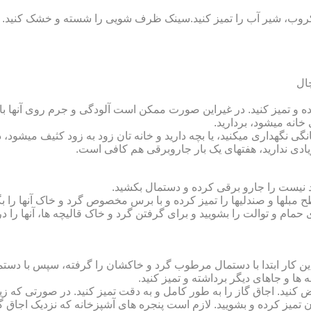
روب، شیر آب را تمیز کنید.سینک ظرف شویی را شسته و خشک کنید.
 و تمیز کنید. در غیراین صورت ممکن است آلودگی و جرم روی آنها باقی
انه می‏شود، بردارید.
گی نگهداری می‏کنید، یا بچه دارید و خانه‏ تان زود به زود کثیف می‏شود، د
ادی ندارید، هفته‏ای یک بار جاروبرقی هم کافی است.
نیست را جارو برقی کرده و دستمال بکشید.
مبل‏ها و صندلی‏ها را تمیز کرده و با برس مخصوص گرد و خاک آنها را بگ
 حمام و توالت را بشویید و برای گرفتن گرد و خاک قالیچه‏ ها، آنها را د
این کار ابتدا با دستمال مرطوب گرد و خاک‏شان را گرفته، سپس با دس
ه‏ ها و جاهای دیگر برداشته و تمیز کنید.
یض کنید. اجاق گاز را به طور کامل و به دقت تمیز کنید. در صورتی که زیا
رون تمیز کرده و بشویید. لازم است پنجره‏ های آشپزخانه که نزدیک اجا