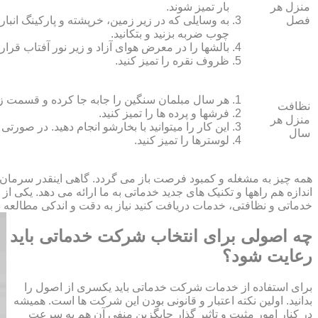
منزل هر
بار تمیز شوند.
فصل
به وسایلی که در زیر زمین، خرپشته و پارکینگ انبار ک
چوب ضربه بزنید و بتکانید.
بالش‏ها را در معرض هوای آزاد و زیر نور آفتاب قرار
ظروف نقره را تمیز کنید.
هر سال مبلمان سنگین را جابه جا کرده و قسمت زیر و 
نظافت
فرش‏ها و پرده ‏ها را تمیز کنید.
منزل هر
این کار را می‏توانید با بخارشو انجام دهید. در صورتی
سال
لوسترها را تمیز کنید.
همه چیز به مشغله و کمبود فرصت باز می گردد. گاهی اینقدر سرمان
اندازه هم راهها و تکنیک های جدید خدماتی به ما ارائه می دهد. یکی ا
خدماتی و نظافتی، خدمات دریافت کنید نیاز به دقت و اندکی مطالعه دار
چه اصولی برای انتخاب شرکت خدماتی باید
رعایت شود؟
برای استفاده از خدمات شرکت خدماتی باید یکسری از اصول را
بدانید. اولین نکته اعتبار و قانونی بودن این شرکت ها است. همیشه
در کنار امور مثبت و تاثیر گذار جایگزین منفی آن هم به سرعت