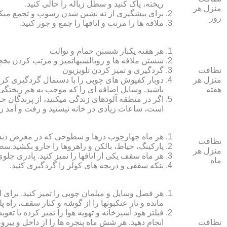
ریخته، پاک کنید و سطل زباله را خالی کنید.
منزل هر
برای پیشگیری از ته نشین شدن رسوب و تجمع میک
روز
ملافه‏ ها را مرتب و اتاق‏ها را جمع و جور کنید.
هر هفته یکبار شستن حمام و توالت
شستن ملافه‏ ها و روبالشی‎هاتمیز و مرتب کردن یخچال
نظافت
گردگیری و تمیز کردن تلویزیون
منزل هر
دوبار کفپوش‏ های چوبی را با دستمال گردگیری کرده
هفته
باشید. وسایل اضافه ای را که موجب به هم ریختگی خ
اگر در منطقه آلوده‏ای زندگی می‏کنید، از پرندگان خان
است، ساعات زیادی در خانه نیستید و رفت و آمد زی
هر ماه چهارچوب درها و سطوحی که در معرض دید 
نظافت
پارکینگ، حیاط، بالکن و راهروها را جارو بکشید.سطح 
منزل هر
هر ماه سقف یکی از اتاق‏ها را تمیز کنید. پادری جلوی
ماه
پنکه سقفی و دریچه‏ های کولر را گردگیری کنید.
هر فصل وسایل و مبلمان چوبی را تمیز کنید. برای 
مانده و تار عنکبوت‏ها را از گوشه و کنار سقف، راه پل
فیلتر هود آشپزخانه و تهویه هوا را تمیز کرده یا تعو
نظافت
انجام دهید. هر شش ماه پنجره‏ ها را از داخل و بی