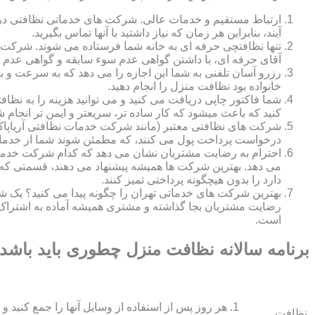
ارتباط مستقیم و خدمات عالی. شرکت های خدماتی نظافتی در ه
آیند، بنابراین هر زمان که نیاز داشتید با آنها تماس بگیرید.
تنها نظافتچی حرفه ای به خانه شما فرستاده می شوند. شرکت ه
آقای حرفه ای، با داشتن گواهی عدم سوء سابقه و گواهی عدم اع
رزرو آسان تلفنی به شما این اجازه را می دهد که به سرعت و ب
خانواده بود نظافت منزل را انجام دهید.
شما فاکتور چاپی دریافت می کنید و می توانید هزینه را به نظا
کنید که باعث میشود که کار ساده تر، سریعتر و ایمن تر انجام ش
شرکت های نظافتی معتبر (مانند شرکت خدمات نظافتی آریاپاک)
درخواست پرداخت پول می کنند، که مطمئن شوند شما از خدمات
احترام به رضایت مشتریان نشان می دهد که کدام شرکت خدم
می دهد. بهترین شرکت ها همیشه پیشنهاد می دهند، قسمتی که ش
دارد را بدون هیچگونه پرداختی تمیز کنند.
بهترین شرکت های خدماتی تهران را چگونه پیدا می کنید؟ ی
رضایت مشتریان بجا گذاشته و مشتری همیشه آماده به اشتراک
است.
برنامه سالانه نظافت منزل چطوری باید باشد
هر روز پس از استفاده از وسایل آنها را جمع کنید و 
نظافت