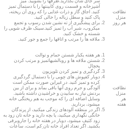
سر جای شان بگذارید.ظرف‏ها را بشویید. میز
آشپزخانه و قسمت روی کابینت‏ها را با دستمال تمیز
نظافت
کنید. اجاق گاز و ذرات غذایی را که روی آن ریخته،
منزل
پاک کنید و سطل زباله را خالی کنید.
هر روز
برای پیشگیری از ته نشین شدن رسوب و تجمع
میکروب، شیر آب را تمیز کنید.سینک ظرف شویی را
شسته و خشک کنید.
ملافه‏ ها را مرتب و اتاق‏ها را جمع و جور کنید.
هر هفته یکبار شستن حمام و توالت
شستن ملافه‏ ها و روبالشی‎هاتمیز و مرتب کردن
یخچال
گردگیری و تمیز کردن تلویزیون
دوبار کفپوش‏ های چوبی را با دستمال گردگیری
کرده و تمیز کنید. در غیراین صورت ممکن است
نظافت
آلودگی و جرم روی آنها باقی بماند و برای از بین
منزل
بردنش نیاز به سابیدن و خراشیدن داشته باشید.
هر
وسایل اضافه ای را که موجب به هم ریختگی خانه
هفته
می‏شود، بردارید.
اگر در منطقه آلوده‏ای زندگی می‏کنید، از پرندگان
خانگی نگهداری می‏کنید، یا بچه دارید و خانه‏ تان زود به
زود کثیف می‏شود، دوبار در هفته خانه را جاروبرقی
بکشید. اگر تعداد افراد خانه ‏تان کم است، ساعات