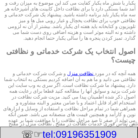
یکبار یا شش ماه یکبار کفایت می کند این موضوع به میزان رفت و
آمد شما بستگی دارد یا برای نظافت داخل کابینت های آشپزخانه هر
سه ماه یکبار باید برنامه داشته باشید. پیشنهاد یک شرکت خدماتی و
نظافتی خوب برای نظافت یخچال و غبار روبی مبل ها و میز
تلویزیون و کتابخانه باید هفته ای یکبار باشد. بیشتر از آن نه لزومی
داشته و نه البته موثر است و هزینه اضافی روی دست شما می
گذارد. تمیز کردن پنجره ها را سالی یکبار حتما انجام دهید.
اصول انتخاب یک شرکت خدماتی و نظافتی
چیست؟
همه آنچه که در مورد
نظافت منزل
و شرکت شرکت خدماتی و
نظافتی می دانید و ما هم به آن اضافه کردیم بستگی به انتخاب شما
دارد. پیشنهاد ما شرکت نظافت است. اگر سری به وب سایت این
شرکت بزنید و سوابق آنها را مطالعه کنید قطعا برای رعایت همه
اصول ذکر شده اطمینان پیدا می کنید. مزیت شرکت نظافت در
استخدام افراد قابل اعتماد و با ضامن معتبر و البته مشاوره و
همراهی شما در تمام مراحل نظافت و استفاده از وسایل و ابزارهای
نوین و کارآمد و همچنین قیمت های منصفانه می باشد. ضمن آنکه
می تواند از صفر تا صد مراحل نظافت را با موافقت شما بر عهده
تلفن تماس فوری
خدمات نظافت در مفتح , نظافت منزل در مفتح
بگیرد.
☞☏
tel:09196351909
8/7/2026 2:31:19 AM
:Published Date: