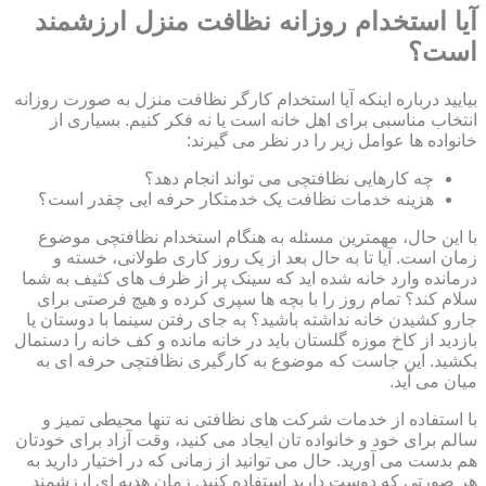
آیا استخدام روزانه نظافت منزل ارزشمند
است؟
بیایید درباره اینکه آیا استخدام کارگر نظافت منزل به صورت روزانه
انتخاب مناسبی برای اهل خانه است یا نه فکر کنیم. بسیاری از
خانواده ها عوامل زیر را در نظر می گیرند:
چه کارهایی نظافتچی می تواند انجام دهد؟
هزینه خدمات نظافت یک خدمتکار حرفه ایی چقدر است؟
با این حال، مهمترین مسئله به هنگام استخدام نظافتچی موضوع
زمان است. آیا تا به حال بعد از یک روز کاری طولانی، خسته و
درمانده وارد خانه شده اید که سینک پر از ظرف های کثیف به شما
سلام کند؟ تمام روز را با بچه ها سپری کرده و هیچ فرصتی برای
جارو کشیدن خانه نداشته باشید؟ به جای رفتن سینما با دوستان یا
بازدید از کاخ موزه گلستان باید در خانه مانده و کف خانه را دستمال
بکشید. این جاست که موضوع به کارگیری نظافتچی حرفه ای به
میان می آید.
با استفاده از خدمات شرکت های نظافتی نه تنها محیطی تمیز و
سالم برای خود و خانواده تان ایجاد می کنید، وقت آزاد برای خودتان
هم بدست می آورید. حال می توانید از زمانی که در اختیار دارید به
هر صورتی که دوست دارید استفاده کنید. زمان هدیه ای ارزشمند