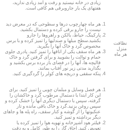
زیادی در خانه نیستید و رفت و آمد زیادی ندارید،
هفته‏ای یک بار جاروبرقی هم کافی است.
هر ماه چهارچوب درها و سطوحی که در معرض دید
نیست را جارو برقی کرده و دستمال بکشید.
پارکینگ، حیاط، بالکن و راهروها را جارو
بکشید.سطح مبل‏ها و صندلی‏ها را تمیز کرده و با برس
نظافت
مخصوص گرد و خاک آنها را بگیرید.
منزل
هر ماه سقف یکی از اتاق‏ها را تمیز کنید. پادری جلوی
هر ماه
حمام و توالت را بشویید و برای گرفتن گرد و خاک
قالیچه‏ ها، آنها را در فضای باز برده برس بکشید و
بگذارید مدتی زیر نور آفتاب بمانند.
پنکه سقفی و دریچه‏ های کولر را گردگیری کنید.
هر فصل وسایل و مبلمان چوبی را تمیز کنید. برای
این کار ابتدا با دستمال مرطوب گرد و خاک‏شان را
گرفته، سپس با دستمال دیگری آنها را خشک کرده و
سپس روغن بزنید.گرد و خاک باقی مانده و تار
عنکبوت‏ها را از گوشه و کنار سقف، راه پله‏ ها و جاهای
دیگر برداشته و تمیز کنید.
فیلتر هود آشپزخانه و تهویه هوا را تمیز کرده یا
تعویض کنید. اجاق گاز را به طور کامل و به دقت