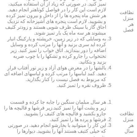
تمیز کنید. در صورتی که زیاد از آن استفاده می‏کنید،
لازم است این کار را در فواصل کوتاه‏تر انجام دهید.
نظافت
هر شش ماه پنجره‏ ها را از داخل و بیرون تمیز کرده
منزل
و بشویید. لازم است پنجره‏ های آشپزخانه که نزدیک
هر
اجاق گاز یا سینک ظرف شویی هستند و زودتر کثیف
فصل
می‏شوند هر سه ماه یک بار تمیز شوند.
به وسایلی که در زیر زمین، خرپشته و پارکینگ انبار
کرده‏ اید سری بزنید و آنها را مرتب کرده و وسایل
اضافه را دور بیندازید. اتاق خواب را تمیز کنید. زیر
تختخواب را جارو کرده و تشک‏ها را با چوب ضربه
بزنید و بتکانید.
بالش‏ها را در معرض هوای آزاد و زیر نور آفتاب قرار
دهید. کمد لباس‏ها را مرتب کرده و لباس‏های اضافه ای
که مربوط به فصل نیست را کنار بگذارید.
ظروف نقره را تمیز کنید.
هر سال مبلمان سنگین را جابه جا کرده و قسمت
زیر و پشت آنها را تمیز کنید.زیر فرش‏ها و قالیچه‏ ها را
نظافت
جارو بکشید و قالیچه‏ های کثیف را بشویید.
منزل
فرش‏ها و پرده ‏ها را تمیز کنید.
هر
این کار را می‏توانید با بخارشو انجام دهید. در صورتی
سال
که خیلی کثیف هستند آنها را بشویید. دیوارها را
بشویید.