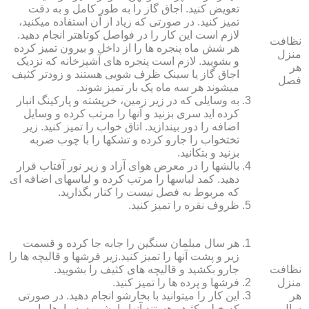
تعویض کنید. اجاق گاز را به طور کامل و به دقت
تمیز کنید. در صورتی که زیاد از آن استفاده می‏کنید،
لازم است این کار را در فواصل کوتاه‏تر انجام دهید.
نظافت
هر شش ماه پنجره‏ ها را از داخل و بیرون تمیز کرده
منزل
و بشویید. لازم است پنجره‏ های آشپزخانه که نزدیک
هر
اجاق گاز یا سینک ظرف شویی هستند و زودتر کثیف
فصل
می‏شوند هر سه ماه یک بار تمیز شوند.
به وسایلی که در زیر زمین، خرپشته و پارکینگ انبار
کرده‏ اید سری بزنید و آنها را مرتب کرده و وسایل
اضافه را دور بیندازید. اتاق خواب را تمیز کنید. زیر
تختخواب را جارو کرده و تشک‏ها را با چوب ضربه
بزنید و بتکانید.
بالش‏ها را در معرض هوای آزاد و زیر نور آفتاب قرار
دهید. کمد لباس‏ها را مرتب کرده و لباس‏های اضافه ای
که مربوط به فصل نیست را کنار بگذارید.
ظروف نقره را تمیز کنید.
هر سال مبلمان سنگین را جابه جا کرده و قسمت
زیر و پشت آنها را تمیز کنید.زیر فرش‏ها و قالیچه‏ ها را
نظافت
جارو بکشید و قالیچه‏ های کثیف را بشویید.
منزل
فرش‏ها و پرده ‏ها را تمیز کنید.
هر
این کار را می‏توانید با بخارشو انجام دهید. در صورتی
سال
که خیلی کثیف هستند آنها را بشویید. دیوارها را