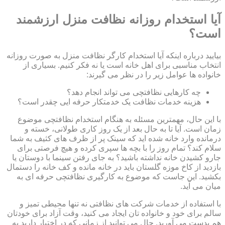
آیا استخدام روزانه نظافت منزل ارزشمند
است؟
بیایید درباره اینکه آیا استخدام کارگر نظافت منزل به صورت روزانه
انتخاب مناسبی برای اهل خانه است یا نه فکر کنیم. بسیاری از
خانواده ها عوامل زیر را در نظر می گیرند:
چه کارهایی نظافتچی می تواند انجام دهد؟
هزینه خدمات نظافت یک خدمتکار حرفه ایی چقدر است؟
با این حال، مهمترین مسئله به هنگام استخدام نظافتچی موضوع
زمان است. آیا تا به حال بعد از یک روز کاری طولانی، خسته و
درمانده وارد خانه شده اید که سینک پر از ظرف های کثیف به شما
سلام کند؟ تمام روز را با بچه ها سپری کرده و هیچ فرصتی برای
جارو کشیدن خانه نداشته باشید؟ به جای رفتن سینما با دوستان یا
بازدید از کاخ موزه گلستان باید در خانه مانده و کف خانه را دستمال
بکشید. این جاست که موضوع به کارگیری نظافتچی حرفه ای به
میان می آید.
با استفاده از خدمات شرکت های نظافتی نه تنها محیطی تمیز و
سالم برای خود و خانواده تان ایجاد می کنید، وقت آزاد برای خودتان
هم بدست می آورید. حال می توانید از زمانی که در اختیار دارید به