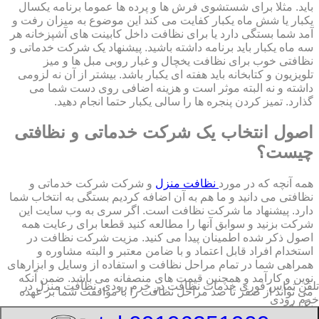
باید. مثلا برای شستشوی فرش ها و پرده ها عموما برنامه یکسال
یکبار یا شش ماه یکبار کفایت می کند این موضوع به میزان رفت و
آمد شما بستگی دارد یا برای نظافت داخل کابینت های آشپزخانه هر
سه ماه یکبار باید برنامه داشته باشید. پیشنهاد یک شرکت خدماتی و
نظافتی خوب برای نظافت یخچال و غبار روبی مبل ها و میز
تلویزیون و کتابخانه باید هفته ای یکبار باشد. بیشتر از آن نه لزومی
داشته و نه البته موثر است و هزینه اضافی روی دست شما می
گذارد. تمیز کردن پنجره ها را سالی یکبار حتما انجام دهید.
اصول انتخاب یک شرکت خدماتی و نظافتی
چیست؟
همه آنچه که در مورد
نظافت منزل
و شرکت شرکت خدماتی و
نظافتی می دانید و ما هم به آن اضافه کردیم بستگی به انتخاب شما
دارد. پیشنهاد ما شرکت نظافت است. اگر سری به وب سایت این
شرکت بزنید و سوابق آنها را مطالعه کنید قطعا برای رعایت همه
اصول ذکر شده اطمینان پیدا می کنید. مزیت شرکت نظافت در
استخدام افراد قابل اعتماد و با ضامن معتبر و البته مشاوره و
همراهی شما در تمام مراحل نظافت و استفاده از وسایل و ابزارهای
نوین و کارآمد و همچنین قیمت های منصفانه می باشد. ضمن آنکه
تلفن تماس فوری
خدمات نظافت در خرم رودی, نظافت منزل در
می تواند از صفر تا صد مراحل نظافت را با موافقت شما بر عهده
خرم رودی
بگیرد.