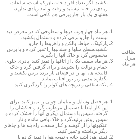
بکشید. اگر تعداد افراد خانه ‏تان کم است، ساعات
زیادی در خانه نیستید و رفت و آمد زیادی ندارید،
هفته‏ای یک بار جاروبرقی هم کافی است.
هر ماه چهارچوب درها و سطوحی که در معرض دید
نیست را جارو برقی کرده و دستمال بکشید.
پارکینگ، حیاط، بالکن و راهروها را جارو
بکشید.سطح مبل‏ها و صندلی‏ها را تمیز کرده و با برس
نظافت
مخصوص گرد و خاک آنها را بگیرید.
منزل
هر ماه سقف یکی از اتاق‏ها را تمیز کنید. پادری جلوی
هر ماه
حمام و توالت را بشویید و برای گرفتن گرد و خاک
قالیچه‏ ها، آنها را در فضای باز برده برس بکشید و
بگذارید مدتی زیر نور آفتاب بمانند.
پنکه سقفی و دریچه‏ های کولر را گردگیری کنید.
هر فصل وسایل و مبلمان چوبی را تمیز کنید. برای
این کار ابتدا با دستمال مرطوب گرد و خاک‏شان را
گرفته، سپس با دستمال دیگری آنها را خشک کرده و
سپس روغن بزنید.گرد و خاک باقی مانده و تار
عنکبوت‏ها را از گوشه و کنار سقف، راه پله‏ ها و جاهای
دیگر برداشته و تمیز کنید.
فیلتر هود آشپزخانه و تهویه هوا را تمیز کرده یا