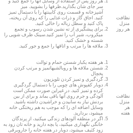
هر روز پس از استفاده از وسایل آنها را جمع کنید و
سر جای شان بگذارید.ظرف‏ها را بشویید. میز
آشپزخانه و قسمت روی کابینت‏ها را با دستمال تمیز
نظافت
کنید. اجاق گاز و ذرات غذایی را که روی آن ریخته،
منزل
پاک کنید و سطل زباله را خالی کنید.
هر روز
برای پیشگیری از ته نشین شدن رسوب و تجمع
میکروب، شیر آب را تمیز کنید.سینک ظرف شویی را
شسته و خشک کنید.
ملافه‏ ها را مرتب و اتاق‏ها را جمع و جور کنید.
هر هفته یکبار شستن حمام و توالت
شستن ملافه‏ ها و روبالشی‎هاتمیز و مرتب کردن
یخچال
گردگیری و تمیز کردن تلویزیون
دوبار کفپوش‏ های چوبی را با دستمال گردگیری
کرده و تمیز کنید. در غیراین صورت ممکن است
نظافت
آلودگی و جرم روی آنها باقی بماند و برای از بین
منزل
بردنش نیاز به سابیدن و خراشیدن داشته باشید.
هر
وسایل اضافه ای را که موجب به هم ریختگی خانه
هفته
می‏شود، بردارید.
اگر در منطقه آلوده‏ای زندگی می‏کنید، از پرندگان
خانگی نگهداری می‏کنید، یا بچه دارید و خانه‏ تان زود به
زود کثیف می‏شود، دوبار در هفته خانه را جاروبرقی