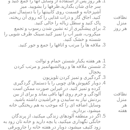
هر روز پس از استفاده از وسایل آنها را جمع کنید و
سر جای شان بگذارید.ظرف‏ها را بشویید. میز
آشپزخانه و قسمت روی کابینت‏ها را با دستمال تمیز
نظافت
کنید. اجاق گاز و ذرات غذایی را که روی آن ریخته،
منزل
پاک کنید و سطل زباله را خالی کنید.
هر روز
برای پیشگیری از ته نشین شدن رسوب و تجمع
میکروب، شیر آب را تمیز کنید.سینک ظرف شویی را
شسته و خشک کنید.
ملافه‏ ها را مرتب و اتاق‏ها را جمع و جور کنید.
هر هفته یکبار شستن حمام و توالت
شستن ملافه‏ ها و روبالشی‎هاتمیز و مرتب کردن
یخچال
گردگیری و تمیز کردن تلویزیون
دوبار کفپوش‏ های چوبی را با دستمال گردگیری
کرده و تمیز کنید. در غیراین صورت ممکن است
نظافت
آلودگی و جرم روی آنها باقی بماند و برای از بین
منزل
بردنش نیاز به سابیدن و خراشیدن داشته باشید.
هر
وسایل اضافه ای را که موجب به هم ریختگی خانه
هفته
می‏شود، بردارید.
اگر در منطقه آلوده‏ای زندگی می‏کنید، از پرندگان
خانگی نگهداری می‏کنید، یا بچه دارید و خانه‏ تان زود به
زود کثیف می‏شود، دوبار در هفته خانه را جاروبرقی