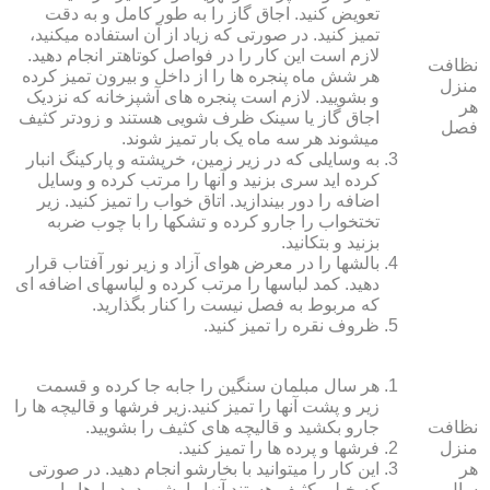
تعویض کنید. اجاق گاز را به طور کامل و به دقت
تمیز کنید. در صورتی که زیاد از آن استفاده می‏کنید،
لازم است این کار را در فواصل کوتاه‏تر انجام دهید.
نظافت
هر شش ماه پنجره‏ ها را از داخل و بیرون تمیز کرده
منزل
و بشویید. لازم است پنجره‏ های آشپزخانه که نزدیک
هر
اجاق گاز یا سینک ظرف شویی هستند و زودتر کثیف
فصل
می‏شوند هر سه ماه یک بار تمیز شوند.
به وسایلی که در زیر زمین، خرپشته و پارکینگ انبار
کرده‏ اید سری بزنید و آنها را مرتب کرده و وسایل
اضافه را دور بیندازید. اتاق خواب را تمیز کنید. زیر
تختخواب را جارو کرده و تشک‏ها را با چوب ضربه
بزنید و بتکانید.
بالش‏ها را در معرض هوای آزاد و زیر نور آفتاب قرار
دهید. کمد لباس‏ها را مرتب کرده و لباس‏های اضافه ای
که مربوط به فصل نیست را کنار بگذارید.
ظروف نقره را تمیز کنید.
هر سال مبلمان سنگین را جابه جا کرده و قسمت
زیر و پشت آنها را تمیز کنید.زیر فرش‏ها و قالیچه‏ ها را
نظافت
جارو بکشید و قالیچه‏ های کثیف را بشویید.
منزل
فرش‏ها و پرده ‏ها را تمیز کنید.
هر
این کار را می‏توانید با بخارشو انجام دهید. در صورتی
سال
که خیلی کثیف هستند آنها را بشویید. دیوارها را