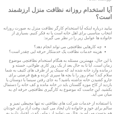
آیا استخدام روزانه نظافت منزل ارزشمند
است؟
بیایید درباره اینکه آیا استخدام کارگر نظافت منزل به صورت روزانه
انتخاب مناسبی برای اهل خانه است یا نه فکر کنیم. بسیاری از
خانواده ها عوامل زیر را در نظر می گیرند:
چه کارهایی نظافتچی می تواند انجام دهد؟
هزینه خدمات نظافت یک خدمتکار حرفه ایی چقدر است؟
با این حال، مهمترین مسئله به هنگام استخدام نظافتچی موضوع
زمان است. آیا تا به حال بعد از یک روز کاری طولانی، خسته و
درمانده وارد خانه شده اید که سینک پر از ظرف های کثیف به شما
سلام کند؟ تمام روز را با بچه ها سپری کرده و هیچ فرصتی برای
جارو کشیدن خانه نداشته باشید؟ به جای رفتن سینما با دوستان یا
بازدید از کاخ موزه گلستان باید در خانه مانده و کف خانه را دستمال
بکشید. این جاست که موضوع به کارگیری نظافتچی حرفه ای به
میان می آید.
با استفاده از خدمات شرکت های نظافتی نه تنها محیطی تمیز و
سالم برای خود و خانواده تان ایجاد می کنید، وقت آزاد برای خودتان
هم بدست می آورید. حال می توانید از زمانی که در اختیار دارید به