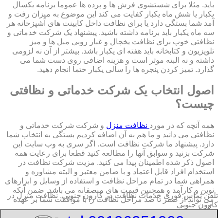
باید. مثلا برای شستشوی فرش ها و پرده ها عموما برنامه یکسال
یکبار یا شش ماه یکبار کفایت می کند این موضوع به میزان رفت و
آمد شما بستگی دارد یا برای نظافت داخل کابینت های آشپزخانه هر
سه ماه یکبار باید برنامه داشته باشید. پیشنهاد یک شرکت خدماتی و
نظافتی خوب برای نظافت یخچال و غبار روبی مبل ها و میز
تلویزیون و کتابخانه باید هفته ای یکبار باشد. بیشتر از آن نه لزومی
داشته و نه البته موثر است و هزینه اضافی روی دست شما می
گذارد. تمیز کردن پنجره ها را سالی یکبار حتما انجام دهید.
اصول انتخاب یک شرکت خدماتی و نظافتی
چیست؟
همه آنچه که در مورد
نظافت منزل
و شرکت شرکت خدماتی و
نظافتی می دانید و ما هم به آن اضافه کردیم بستگی به انتخاب شما
دارد. پیشنهاد ما شرکت نظافت است. اگر سری به وب سایت این
شرکت بزنید و سوابق آنها را مطالعه کنید قطعا برای رعایت همه
اصول ذکر شده اطمینان پیدا می کنید. مزیت شرکت نظافت در
استخدام افراد قابل اعتماد و با ضامن معتبر و البته مشاوره و
همراهی شما در تمام مراحل نظافت و استفاده از وسایل و ابزارهای
نوین و کارآمد و همچنین قیمت های منصفانه می باشد. ضمن آنکه
تلفن تماس فوری
خدمات نظافت در کارون جنوبی, نظافت منزل در
می تواند از صفر تا صد مراحل نظافت را با موافقت شما بر عهده
کارون جنوبی
بگیرد.