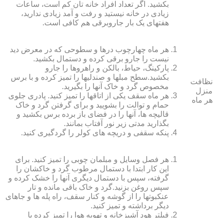
بکشید. اگر تعداد افراد خانه ‏تان کم است، ساعات
زیادی در خانه نیستید و رفت و آمد زیادی ندارید،
هفته‏ای یک بار جاروبرقی هم کافی است.
هر ماه چهارچوب درها و سطوحی که در معرض دید
نیست را جارو برقی کرده و دستمال بکشید.
پارکینگ، حیاط، بالکن و راهروها را جارو
بکشید.سطح مبل‏ها و صندلی‏ها را تمیز کرده و با برس
نظافت
مخصوص گرد و خاک آنها را بگیرید.
منزل
هر ماه سقف یکی از اتاق‏ها را تمیز کنید. پادری جلوی
هر ماه
حمام و توالت را بشویید و برای گرفتن گرد و خاک
قالیچه‏ ها، آنها را در فضای باز برده برس بکشید و
بگذارید مدتی زیر نور آفتاب بمانند.
پنکه سقفی و دریچه‏ های کولر را گردگیری کنید.
هر فصل وسایل و مبلمان چوبی را تمیز کنید. برای
این کار ابتدا با دستمال مرطوب گرد و خاک‏شان را
گرفته، سپس با دستمال دیگری آنها را خشک کرده و
سپس روغن بزنید.گرد و خاک باقی مانده و تار
عنکبوت‏ها را از گوشه و کنار سقف، راه پله‏ ها و جاهای
دیگر برداشته و تمیز کنید.
فیلتر هود آشپزخانه و تهویه هوا را تمیز کرده یا