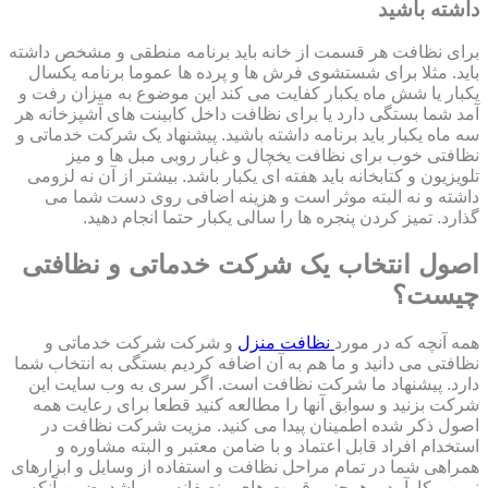
داشته باشید
برای نظافت هر قسمت از خانه باید برنامه منطقی و مشخص داشته
باید. مثلا برای شستشوی فرش ها و پرده ها عموما برنامه یکسال
یکبار یا شش ماه یکبار کفایت می کند این موضوع به میزان رفت و
آمد شما بستگی دارد یا برای نظافت داخل کابینت های آشپزخانه هر
سه ماه یکبار باید برنامه داشته باشید. پیشنهاد یک شرکت خدماتی و
نظافتی خوب برای نظافت یخچال و غبار روبی مبل ها و میز
تلویزیون و کتابخانه باید هفته ای یکبار باشد. بیشتر از آن نه لزومی
داشته و نه البته موثر است و هزینه اضافی روی دست شما می
گذارد. تمیز کردن پنجره ها را سالی یکبار حتما انجام دهید.
اصول انتخاب یک شرکت خدماتی و نظافتی
چیست؟
همه آنچه که در مورد
نظافت منزل
و شرکت شرکت خدماتی و
نظافتی می دانید و ما هم به آن اضافه کردیم بستگی به انتخاب شما
دارد. پیشنهاد ما شرکت نظافت است. اگر سری به وب سایت این
شرکت بزنید و سوابق آنها را مطالعه کنید قطعا برای رعایت همه
اصول ذکر شده اطمینان پیدا می کنید. مزیت شرکت نظافت در
استخدام افراد قابل اعتماد و با ضامن معتبر و البته مشاوره و
همراهی شما در تمام مراحل نظافت و استفاده از وسایل و ابزارهای
نوین و کارآمد و همچنین قیمت های منصفانه می باشد. ضمن آنکه