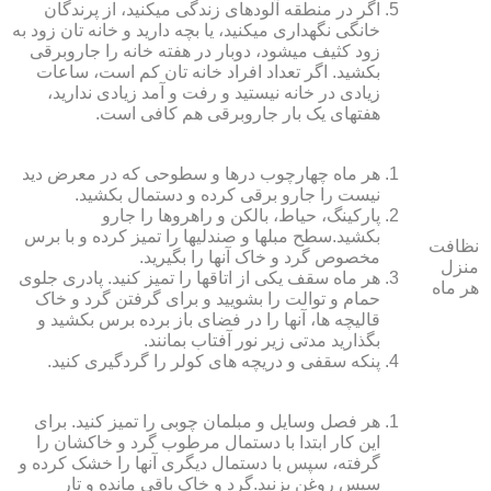
اگر در منطقه آلوده‏ای زندگی می‏کنید، از پرندگان
خانگی نگهداری می‏کنید، یا بچه دارید و خانه‏ تان زود به
زود کثیف می‏شود، دوبار در هفته خانه را جاروبرقی
بکشید. اگر تعداد افراد خانه ‏تان کم است، ساعات
زیادی در خانه نیستید و رفت و آمد زیادی ندارید،
هفته‏ای یک بار جاروبرقی هم کافی است.
هر ماه چهارچوب درها و سطوحی که در معرض دید
نیست را جارو برقی کرده و دستمال بکشید.
پارکینگ، حیاط، بالکن و راهروها را جارو
بکشید.سطح مبل‏ها و صندلی‏ها را تمیز کرده و با برس
نظافت
مخصوص گرد و خاک آنها را بگیرید.
منزل
هر ماه سقف یکی از اتاق‏ها را تمیز کنید. پادری جلوی
هر ماه
حمام و توالت را بشویید و برای گرفتن گرد و خاک
قالیچه‏ ها، آنها را در فضای باز برده برس بکشید و
بگذارید مدتی زیر نور آفتاب بمانند.
پنکه سقفی و دریچه‏ های کولر را گردگیری کنید.
هر فصل وسایل و مبلمان چوبی را تمیز کنید. برای
این کار ابتدا با دستمال مرطوب گرد و خاک‏شان را
گرفته، سپس با دستمال دیگری آنها را خشک کرده و
سپس روغن بزنید.گرد و خاک باقی مانده و تار