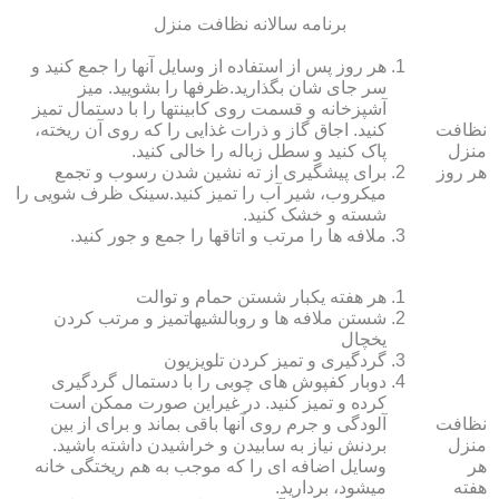
برنامه سالانه نظافت منزل
هر روز پس از استفاده از وسایل آنها را جمع کنید و
سر جای شان بگذارید.ظرف‏ها را بشویید. میز
آشپزخانه و قسمت روی کابینت‏ها را با دستمال تمیز
نظافت
کنید. اجاق گاز و ذرات غذایی را که روی آن ریخته،
منزل
پاک کنید و سطل زباله را خالی کنید.
هر روز
برای پیشگیری از ته نشین شدن رسوب و تجمع
میکروب، شیر آب را تمیز کنید.سینک ظرف شویی را
شسته و خشک کنید.
ملافه‏ ها را مرتب و اتاق‏ها را جمع و جور کنید.
هر هفته یکبار شستن حمام و توالت
شستن ملافه‏ ها و روبالشی‎هاتمیز و مرتب کردن
یخچال
گردگیری و تمیز کردن تلویزیون
دوبار کفپوش‏ های چوبی را با دستمال گردگیری
کرده و تمیز کنید. در غیراین صورت ممکن است
نظافت
آلودگی و جرم روی آنها باقی بماند و برای از بین
منزل
بردنش نیاز به سابیدن و خراشیدن داشته باشید.
هر
وسایل اضافه ای را که موجب به هم ریختگی خانه
هفته
می‏شود، بردارید.