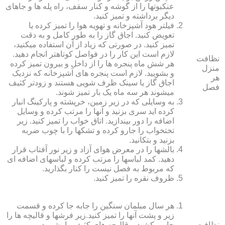
عنکبوت‏ها را از گوشه و کنار سقف، راه پله‏ ها و جاهای
دیگر برداشته و تمیز کنید.
فیلتر هود آشپزخانه و تهویه هوا را تمیز کرده یا
تعویض کنید. اجاق گاز را به طور کامل و به دقت
تمیز کنید. در صورتی که زیاد از آن استفاده می‏کنید،
لازم است این کار را در فواصل کوتاه‏تر انجام دهید.
نظافت
هر شش ماه پنجره‏ ها را از داخل و بیرون تمیز کرده
منزل
و بشویید. لازم است پنجره‏ های آشپزخانه که نزدیک
هر
اجاق گاز یا سینک ظرف شویی هستند و زودتر کثیف
فصل
می‏شوند هر سه ماه یک بار تمیز شوند.
به وسایلی که در زیر زمین، خرپشته و پارکینگ انبار
کرده‏ اید سری بزنید و آنها را مرتب کرده و وسایل
اضافه را دور بیندازید. اتاق خواب را تمیز کنید. زیر
تختخواب را جارو کرده و تشک‏ها را با چوب ضربه
بزنید و بتکانید.
بالش‏ها را در معرض هوای آزاد و زیر نور آفتاب قرار
دهید. کمد لباس‏ها را مرتب کرده و لباس‏های اضافه ای
که مربوط به فصل نیست را کنار بگذارید.
ظروف نقره را تمیز کنید.
هر سال مبلمان سنگین را جابه جا کرده و قسمت
زیر و پشت آنها را تمیز کنید.زیر فرش‏ها و قالیچه‏ ها را
نظافت
جارو بکشید و قالیچه‏ های کثیف را بشویید.