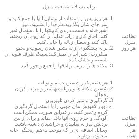
برنامه سالانه نظافت منزل
هر روز پس از استفاده از وسایل آنها را جمع کنید و
سر جای شان بگذارید.ظرف‏ها را بشویید. میز
آشپزخانه و قسمت روی کابینت‏ها را با دستمال تمیز
نظافت
کنید. اجاق گاز و ذرات غذایی را که روی آن ریخته،
منزل
پاک کنید و سطل زباله را خالی کنید.
هر روز
برای پیشگیری از ته نشین شدن رسوب و تجمع
میکروب، شیر آب را تمیز کنید.سینک ظرف شویی را
شسته و خشک کنید.
ملافه‏ ها را مرتب و اتاق‏ها را جمع و جور کنید.
هر هفته یکبار شستن حمام و توالت
شستن ملافه‏ ها و روبالشی‎هاتمیز و مرتب کردن
یخچال
گردگیری و تمیز کردن تلویزیون
دوبار کفپوش‏ های چوبی را با دستمال گردگیری
کرده و تمیز کنید. در غیراین صورت ممکن است
نظافت
آلودگی و جرم روی آنها باقی بماند و برای از بین
منزل
بردنش نیاز به سابیدن و خراشیدن داشته باشید.
هر
وسایل اضافه ای را که موجب به هم ریختگی خانه
هفته
می‏شود، بردارید.