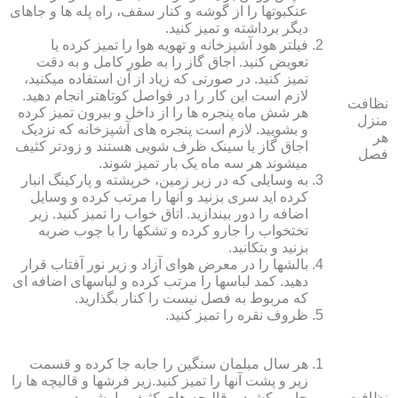
عنکبوت‏ها را از گوشه و کنار سقف، راه پله‏ ها و جاهای
دیگر برداشته و تمیز کنید.
فیلتر هود آشپزخانه و تهویه هوا را تمیز کرده یا
تعویض کنید. اجاق گاز را به طور کامل و به دقت
تمیز کنید. در صورتی که زیاد از آن استفاده می‏کنید،
لازم است این کار را در فواصل کوتاه‏تر انجام دهید.
نظافت
هر شش ماه پنجره‏ ها را از داخل و بیرون تمیز کرده
منزل
و بشویید. لازم است پنجره‏ های آشپزخانه که نزدیک
هر
اجاق گاز یا سینک ظرف شویی هستند و زودتر کثیف
فصل
می‏شوند هر سه ماه یک بار تمیز شوند.
به وسایلی که در زیر زمین، خرپشته و پارکینگ انبار
کرده‏ اید سری بزنید و آنها را مرتب کرده و وسایل
اضافه را دور بیندازید. اتاق خواب را تمیز کنید. زیر
تختخواب را جارو کرده و تشک‏ها را با چوب ضربه
بزنید و بتکانید.
بالش‏ها را در معرض هوای آزاد و زیر نور آفتاب قرار
دهید. کمد لباس‏ها را مرتب کرده و لباس‏های اضافه ای
که مربوط به فصل نیست را کنار بگذارید.
ظروف نقره را تمیز کنید.
هر سال مبلمان سنگین را جابه جا کرده و قسمت
زیر و پشت آنها را تمیز کنید.زیر فرش‏ها و قالیچه‏ ها را
نظافت
جارو بکشید و قالیچه‏ های کثیف را بشویید.