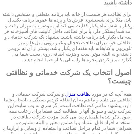
داشته باشید
برای نظافت هر قسمت از خانه باید برنامه منطقی و مشخص داشته
باید. مثلا برای شستشوی فرش ها و پرده ها عموما برنامه یکسال
یکبار یا شش ماه یکبار کفایت می کند این موضوع به میزان رفت و
آمد شما بستگی دارد یا برای نظافت داخل کابینت های آشپزخانه هر
سه ماه یکبار باید برنامه داشته باشید. پیشنهاد یک شرکت خدماتی و
نظافتی خوب برای نظافت یخچال و غبار روبی مبل ها و میز
تلویزیون و کتابخانه باید هفته ای یکبار باشد. بیشتر از آن نه لزومی
داشته و نه البته موثر است و هزینه اضافی روی دست شما می
گذارد. تمیز کردن پنجره ها را سالی یکبار حتما انجام دهید.
اصول انتخاب یک شرکت خدماتی و نظافتی
چیست؟
همه آنچه که در مورد
نظافت منزل
و شرکت شرکت خدماتی و
نظافتی می دانید و ما هم به آن اضافه کردیم بستگی به انتخاب شما
دارد. پیشنهاد ما شرکت نظافت است. اگر سری به وب سایت این
شرکت بزنید و سوابق آنها را مطالعه کنید قطعا برای رعایت همه
اصول ذکر شده اطمینان پیدا می کنید. مزیت شرکت نظافت در
استخدام افراد قابل اعتماد و با ضامن معتبر و البته مشاوره و
همراهی شما در تمام مراحل نظافت و استفاده از وسایل و ابزارهای
نوین و کارآمد و همچنین قیمت های منصفانه می باشد. ضمن آنکه