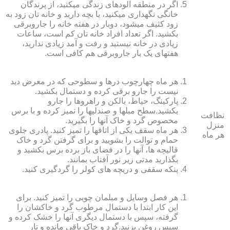
اگر در منطقه آلوده‏ای زندگی می‏کنید، از پرندگان
خانگی نگهداری می‏کنید، یا بچه دارید و خانه‏ تان زود به
زود کثیف می‏شود، دوبار در هفته خانه را جاروبرقی
بکشید. اگر تعداد افراد خانه ‏تان کم است، ساعات
زیادی در خانه نیستید و رفت و آمد زیادی ندارید،
هفته‏ای یک بار جاروبرقی هم کافی است.
هر ماه چهارچوب درها و سطوحی که در معرض دید
نیست را جارو برقی کرده و دستمال بکشید.
پارکینگ، حیاط، بالکن و راهروها را جارو
بکشید.سطح مبل‏ها و صندلی‏ها را تمیز کرده و با برس
نظافت
مخصوص گرد و خاک آنها را بگیرید.
منزل
هر ماه سقف یکی از اتاق‏ها را تمیز کنید. پادری جلوی
هر ماه
حمام و توالت را بشویید و برای گرفتن گرد و خاک
قالیچه‏ ها، آنها را در فضای باز برده برس بکشید و
بگذارید مدتی زیر نور آفتاب بمانند.
پنکه سقفی و دریچه‏ های کولر را گردگیری کنید.
هر فصل وسایل و مبلمان چوبی را تمیز کنید. برای
این کار ابتدا با دستمال مرطوب گرد و خاک‏شان را
گرفته، سپس با دستمال دیگری آنها را خشک کرده و
سپس روغن بزنید.گرد و خاک باقی مانده و تار