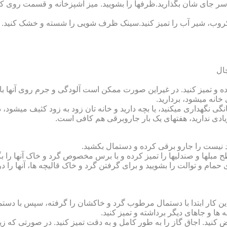
سر جای شان بگذارید.ظرف‏ها را بشویید. میز آشپزخانه و قسمت روی کابین
روب، شیر آب را تمیز کنید.سینک ظرف شویی را شسته و خشک کنید.
 و تمیز کنید. در غیراین صورت ممکن است آلودگی و جرم روی آنها باقی
انه می‏شود، بردارید.
گی نگهداری می‏کنید، یا بچه دارید و خانه‏ تان زود به زود کثیف می‏شود، د
ادی ندارید، هفته‏ای یک بار جاروبرقی هم کافی است.
نیست را جارو برقی کرده و دستمال بکشید.
مبل‏ها و صندلی‏ها را تمیز کرده و با برس مخصوص گرد و خاک آنها را بگ
 حمام و توالت را بشویید و برای گرفتن گرد و خاک قالیچه‏ ها، آنها را د
این کار ابتدا با دستمال مرطوب گرد و خاک‏شان را گرفته، سپس با دس
ه‏ ها و جاهای دیگر برداشته و تمیز کنید.
یض کنید. اجاق گاز را به طور کامل و به دقت تمیز کنید. در صورتی که زیا