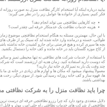
بیایید درباره اینکه آیا استخدام کارگر نظافت منزل به صورت روزانه ا
فکر کنیم. بسیاری از خانواده ها عوامل زیر را در نظر می گیرند:
چه کارهایی نظافتچی می تواند انجام دهد؟
هزینه خدمات نظافت یک خدمتکار حرفه ایی چقدر است؟
با این حال، مهمترین مسئله به هنگام استخدام نظافتچی موضوع زمان اس
طولانی، خسته و درمانده وارد خانه شده اید که سینک پر از ظرف های ک
بچه ها سپری کرده و هیچ فرصتی برای جارو کشیدن خانه نداشته باشید؟
از کاخ موزه گلستان باید در خانه مانده و کف خانه را دستمال بکشید
با استفاده از خدمات شرکت های نظافتی نه تنها محیطی تمیز و سالم بر
که دوست دارید استفاده کنید. زمان هدیه ای ارزشمند است که شرکت ن
چند وقت یک بار به تمیزکاری خانه نیاز دارید؟
معمولاً پیشنهاد میشود که مکان ها و لوازم های زیادی در خانه ی ما ب
ها، قهوه ساز و کف خانه روزانه رسیدگی شود. از سوی دیگر، رخت ها
بهداشتی باشند.
چرا باید نظافت منزل را به شرکت نظافتی مع
دلایل متعددی وجود دارد که چرا رزرو نظافتچی حرفه ای درست ترین 
نظافتچی از شرکت های خدمات نظافتی راه حلی امن، موثر و قابل اع