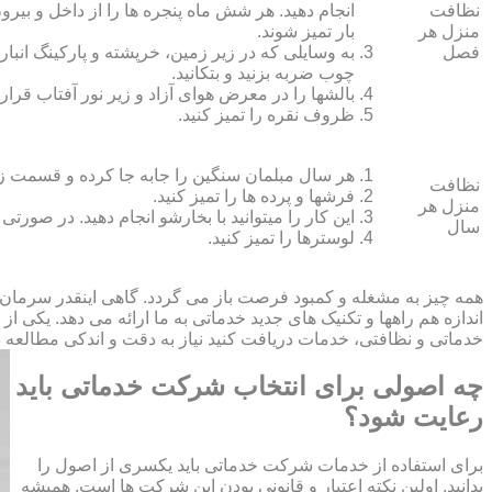
نظافت
انجام دهید. هر شش ماه پنجره‏ ها را از داخل و بی
منزل هر
بار تمیز شوند.
فصل
به وسایلی که در زیر زمین، خرپشته و پارکینگ انبار ک
چوب ضربه بزنید و بتکانید.
بالش‏ها را در معرض هوای آزاد و زیر نور آفتاب قرار
ظروف نقره را تمیز کنید.
هر سال مبلمان سنگین را جابه جا کرده و قسمت زیر و 
نظافت
فرش‏ها و پرده ‏ها را تمیز کنید.
منزل هر
این کار را می‏توانید با بخارشو انجام دهید. در صورتی
سال
لوسترها را تمیز کنید.
همه چیز به مشغله و کمبود فرصت باز می گردد. گاهی اینقدر سرمان
اندازه هم راهها و تکنیک های جدید خدماتی به ما ارائه می دهد. یکی ا
خدماتی و نظافتی، خدمات دریافت کنید نیاز به دقت و اندکی مطالعه دار
چه اصولی برای انتخاب شرکت خدماتی باید
رعایت شود؟
برای استفاده از خدمات شرکت خدماتی باید یکسری از اصول را
بدانید. اولین نکته اعتبار و قانونی بودن این شرکت ها است. همیشه