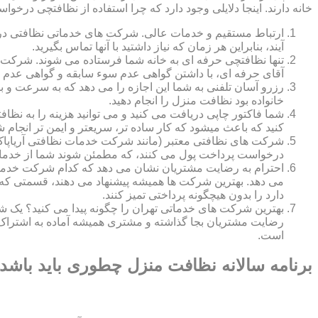
خانه دارند. اینجا دلایلی وجود دارد که چرا استفاده از نظافتچی درخو
ارتباط مستقیم و خدمات عالی. شرکت های خدماتی نظافتی در ه
آیند، بنابراین هر زمان که نیاز داشتید با آنها تماس بگیرید.
تنها نظافتچی حرفه ای به خانه شما فرستاده می شوند. شرکت ه
آقای حرفه ای، با داشتن گواهی عدم سوء سابقه و گواهی عدم اع
رزرو آسان تلفنی به شما این اجازه را می دهد که به سرعت و ب
خانواده بود نظافت منزل را انجام دهید.
شما فاکتور چاپی دریافت می کنید و می توانید هزینه را به نظا
کنید که باعث میشود که کار ساده تر، سریعتر و ایمن تر انجام ش
شرکت های نظافتی معتبر (مانند شرکت خدمات نظافتی آریاپاک)
درخواست پرداخت پول می کنند، که مطمئن شوند شما از خدمات
احترام به رضایت مشتریان نشان می دهد که کدام شرکت خدم
می دهد. بهترین شرکت ها همیشه پیشنهاد می دهند، قسمتی که ش
دارد را بدون هیچگونه پرداختی تمیز کنند.
بهترین شرکت های خدماتی تهران را چگونه پیدا می کنید؟ ی
رضایت مشتریان بجا گذاشته و مشتری همیشه آماده به اشتراک
است.
برنامه سالانه نظافت منزل چطوری باید باشد