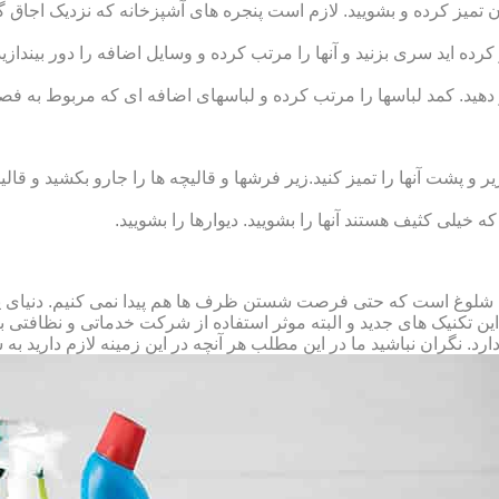
رون تمیز کرده و بشویید. لازم است پنجره‏ های آشپزخانه که نزدیک اجا
رده‏ اید سری بزنید و آنها را مرتب کرده و وسایل اضافه را دور بیندازید.
 دهید. کمد لباس‏ها را مرتب کرده و لباس‏های اضافه ای که مربوط به فص
پشت آنها را تمیز کنید.زیر فرش‏ها و قالیچه‏ ها را جارو بکشید و قالیچ
 که خیلی کثیف هستند آنها را بشویید. دیوارها را بشویید.
 شلوغ است که حتی فرصت شستن ظرف ها هم پیدا نمی کنیم. دنیای پر 
ز این تکنیک های جدید و البته موثر استفاده از شرکت خدماتی و نظافتی
د. نگران نباشید ما در این مطلب هر آنچه در این زمینه لازم دارید به 