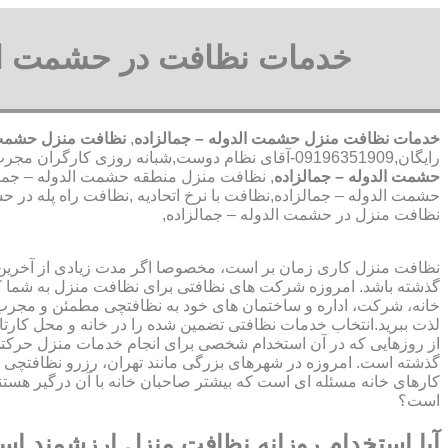
خدمات نظافت در حشمت الد
خدمات نظافت منزل حشمت الدوله – جمالزاده
,
نظافت منزل حشمت ا
رایگان,09196351909-آقای نظام دوست,شبانه روزی کارگران مجرب,خدمات نظافت منزل محدوده حشمت الدوله – جمالزاده,
حشمت الدوله – جمالزاده
, نظافت منزل منطقه حشمت الدوله – جما
حشمت الدوله – جمالزاده,نظافت با نرخ اتحادیه ,نظافت راه پله د
نظافت منزل در حشمت الدوله – جمالزاده,
نظافت منزل کاری زمان بر است، مخصوصا اگر مدت زیادی از آخرین با
گذشته باشد. امروزه شرکت های نظافتی برای نظافت منزل به شما ک
خانه، شرکت، اداره و ساختمان های خود به نظافتچی مطمئن و مجرب 
لذت ببرید.انتخاب خدمات نظافتی تضمین شده را در خانه و محل کارتا
از روزهایی که در آن استخدام شخصی برای انجام خدمات منزل حرک
گذشته است. امروزه در شهرهای بزرگی مانند تهران، رزرو نظافتچی 
کارهای خانه مسئله ای است که بیشتر صاحبان خانه با آن درگیر هستند
است؟
آیا استخدام روزانه نظافت منزل ارزشمند ا