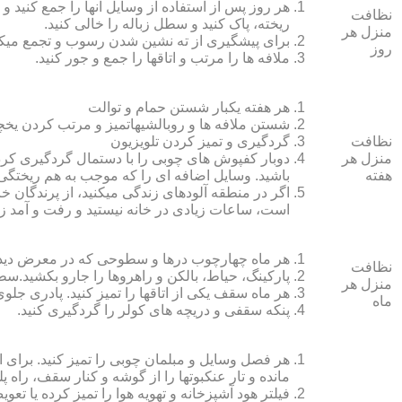
هر روز پس از استفاده از وسایل آنها را جمع کنید و 
نظافت
ریخته، پاک کنید و سطل زباله را خالی کنید.
منزل هر
برای پیشگیری از ته نشین شدن رسوب و تجمع میک
روز
ملافه‏ ها را مرتب و اتاق‏ها را جمع و جور کنید.
هر هفته یکبار شستن حمام و توالت
شستن ملافه‏ ها و روبالشی‎هاتمیز و مرتب کردن یخچال
نظافت
گردگیری و تمیز کردن تلویزیون
منزل هر
دوبار کفپوش‏ های چوبی را با دستمال گردگیری کرده
هفته
باشید. وسایل اضافه ای را که موجب به هم ریختگی خ
اگر در منطقه آلوده‏ای زندگی می‏کنید، از پرندگان خان
است، ساعات زیادی در خانه نیستید و رفت و آمد زی
هر ماه چهارچوب درها و سطوحی که در معرض دید 
نظافت
پارکینگ، حیاط، بالکن و راهروها را جارو بکشید.سطح 
منزل هر
هر ماه سقف یکی از اتاق‏ها را تمیز کنید. پادری جلوی
ماه
پنکه سقفی و دریچه‏ های کولر را گردگیری کنید.
هر فصل وسایل و مبلمان چوبی را تمیز کنید. برای 
مانده و تار عنکبوت‏ها را از گوشه و کنار سقف، راه پل
فیلتر هود آشپزخانه و تهویه هوا را تمیز کرده یا تعو