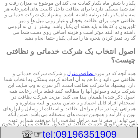
یکبار یا شش ماه یکبار کفایت می کند این موضوع به میزان رفت و
آمد شما بستگی دارد یا برای نظافت داخل کابینت های آشپزخانه هر
سه ماه یکبار باید برنامه داشته باشید. پیشنهاد یک شرکت خدماتی و
نظافتی خوب برای نظافت یخچال و غبار روبی مبل ها و میز
تلویزیون و کتابخانه باید هفته ای یکبار باشد. بیشتر از آن نه لزومی
داشته و نه البته موثر است و هزینه اضافی روی دست شما می
گذارد. تمیز کردن پنجره ها را سالی یکبار حتما انجام دهید.
اصول انتخاب یک شرکت خدماتی و نظافتی
چیست؟
همه آنچه که در مورد
نظافت منزل
و شرکت شرکت خدماتی و
نظافتی می دانید و ما هم به آن اضافه کردیم بستگی به انتخاب شما
دارد. پیشنهاد ما شرکت نظافت است. اگر سری به وب سایت این
شرکت بزنید و سوابق آنها را مطالعه کنید قطعا برای رعایت همه
اصول ذکر شده اطمینان پیدا می کنید. مزیت شرکت نظافت در
استخدام افراد قابل اعتماد و با ضامن معتبر و البته مشاوره و
همراهی شما در تمام مراحل نظافت و استفاده از وسایل و ابزارهای
نوین و کارآمد و همچنین قیمت های منصفانه می باشد. ضمن آنکه
می تواند از صفر تا صد مراحل نظافت را با موافقت شما بر عهده
تلفن تماس فوری
خدمات نظافت در جیحون, نظافت منزل در جیحون
بگیرد.
☞☏
tel:09196351909
8/6/2026 4:15:02 PM
:Published Date: