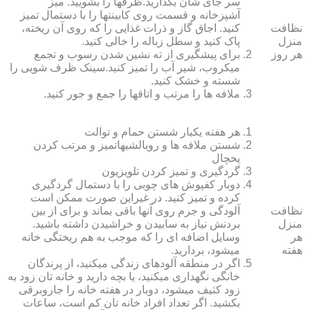
سر جای شان بگذارید.ظرف‏ها را بشویید. میز
آشپزخانه و قسمت روی کابینت‏ها را با دستمال تمیز
نظافت
کنید. اجاق گاز و ذرات غذایی را که روی آن ریخته،
منزل
پاک کنید و سطل زباله را خالی کنید.
هر روز
برای پیشگیری از ته نشین شدن رسوب و تجمع
میکروب، شیر آب را تمیز کنید.سینک ظرف شویی را
شسته و خشک کنید.
ملافه‏ ها را مرتب و اتاق‏ها را جمع و جور کنید.
هر هفته یکبار شستن حمام و توالت
شستن ملافه‏ ها و روبالشی‎هاتمیز و مرتب کردن
یخچال
گردگیری و تمیز کردن تلویزیون
دوبار کفپوش‏ های چوبی را با دستمال گردگیری
کرده و تمیز کنید. در غیراین صورت ممکن است
نظافت
آلودگی و جرم روی آنها باقی بماند و برای از بین
منزل
بردنش نیاز به سابیدن و خراشیدن داشته باشید.
هر
وسایل اضافه ای را که موجب به هم ریختگی خانه
هفته
می‏شود، بردارید.
اگر در منطقه آلوده‏ای زندگی می‏کنید، از پرندگان
خانگی نگهداری می‏کنید، یا بچه دارید و خانه‏ تان زود به
زود کثیف می‏شود، دوبار در هفته خانه را جاروبرقی
بکشید. اگر تعداد افراد خانه ‏تان کم است، ساعات