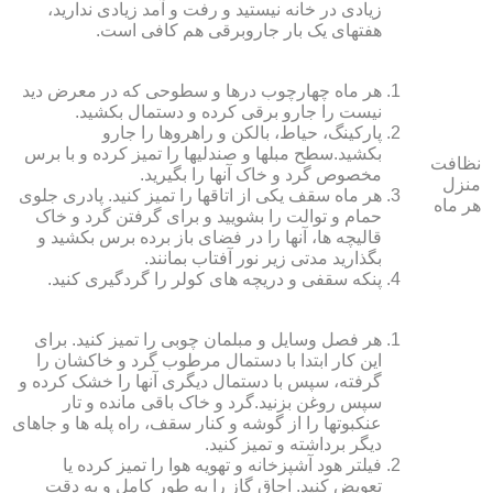
زیادی در خانه نیستید و رفت و آمد زیادی ندارید،
هفته‏ای یک بار جاروبرقی هم کافی است.
هر ماه چهارچوب درها و سطوحی که در معرض دید
نیست را جارو برقی کرده و دستمال بکشید.
پارکینگ، حیاط، بالکن و راهروها را جارو
بکشید.سطح مبل‏ها و صندلی‏ها را تمیز کرده و با برس
نظافت
مخصوص گرد و خاک آنها را بگیرید.
منزل
هر ماه سقف یکی از اتاق‏ها را تمیز کنید. پادری جلوی
هر ماه
حمام و توالت را بشویید و برای گرفتن گرد و خاک
قالیچه‏ ها، آنها را در فضای باز برده برس بکشید و
بگذارید مدتی زیر نور آفتاب بمانند.
پنکه سقفی و دریچه‏ های کولر را گردگیری کنید.
هر فصل وسایل و مبلمان چوبی را تمیز کنید. برای
این کار ابتدا با دستمال مرطوب گرد و خاک‏شان را
گرفته، سپس با دستمال دیگری آنها را خشک کرده و
سپس روغن بزنید.گرد و خاک باقی مانده و تار
عنکبوت‏ها را از گوشه و کنار سقف، راه پله‏ ها و جاهای
دیگر برداشته و تمیز کنید.
فیلتر هود آشپزخانه و تهویه هوا را تمیز کرده یا
تعویض کنید. اجاق گاز را به طور کامل و به دقت