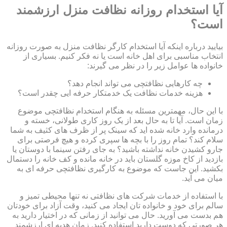
آیا استخدام روزانه نظافت منزل ارزشمند
است؟
بیایید درباره اینکه آیا استخدام کارگر نظافت منزل به صورت روزانه
انتخاب مناسبی برای اهل خانه است یا نه فکر کنیم. بسیاری از
خانواده ها عوامل زیر را در نظر می گیرند:
چه کارهایی نظافتچی می تواند انجام دهد؟
هزینه خدمات نظافت یک خدمتکار حرفه ایی چقدر است؟
با این حال، مهمترین مسئله به هنگام استخدام نظافتچی موضوع
زمان است. آیا تا به حال بعد از یک روز کاری طولانی، خسته و
درمانده وارد خانه شده اید که سینک پر از ظرف های کثیف به شما
سلام کند؟ تمام روز را با بچه ها سپری کرده و هیچ فرصتی برای
جارو کشیدن خانه نداشته باشید؟ به جای رفتن سینما با دوستان یا
بازدید از کاخ موزه گلستان باید در خانه مانده و کف خانه را دستمال
بکشید. این جاست که موضوع به کارگیری نظافتچی حرفه ای به
میان می آید.
با استفاده از خدمات شرکت های نظافتی نه تنها محیطی تمیز و
سالم برای خود و خانواده تان ایجاد می کنید، وقت آزاد برای خودتان
هم بدست می آورید. حال می توانید از زمانی که در اختیار دارید به
هر صورتی که دوست دارید استفاده کنید. زمان هدیه ای ارزشمند