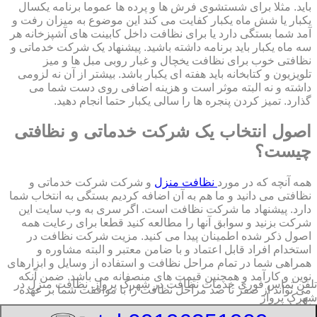
باید. مثلا برای شستشوی فرش ها و پرده ها عموما برنامه یکسال
یکبار یا شش ماه یکبار کفایت می کند این موضوع به میزان رفت و
آمد شما بستگی دارد یا برای نظافت داخل کابینت های آشپزخانه هر
سه ماه یکبار باید برنامه داشته باشید. پیشنهاد یک شرکت خدماتی و
نظافتی خوب برای نظافت یخچال و غبار روبی مبل ها و میز
تلویزیون و کتابخانه باید هفته ای یکبار باشد. بیشتر از آن نه لزومی
داشته و نه البته موثر است و هزینه اضافی روی دست شما می
گذارد. تمیز کردن پنجره ها را سالی یکبار حتما انجام دهید.
اصول انتخاب یک شرکت خدماتی و نظافتی
چیست؟
همه آنچه که در مورد
نظافت منزل
و شرکت شرکت خدماتی و
نظافتی می دانید و ما هم به آن اضافه کردیم بستگی به انتخاب شما
دارد. پیشنهاد ما شرکت نظافت است. اگر سری به وب سایت این
شرکت بزنید و سوابق آنها را مطالعه کنید قطعا برای رعایت همه
اصول ذکر شده اطمینان پیدا می کنید. مزیت شرکت نظافت در
استخدام افراد قابل اعتماد و با ضامن معتبر و البته مشاوره و
همراهی شما در تمام مراحل نظافت و استفاده از وسایل و ابزارهای
نوین و کارآمد و همچنین قیمت های منصفانه می باشد. ضمن آنکه
تلفن تماس فوری
خدمات نظافت در شهرک پرواز, نظافت منزل در
می تواند از صفر تا صد مراحل نظافت را با موافقت شما بر عهده
شهرک پرواز
بگیرد.