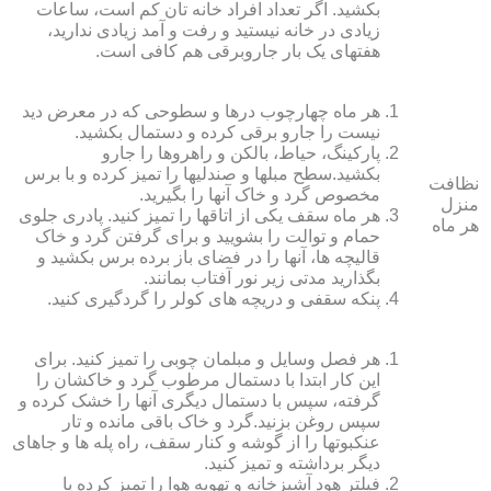
بکشید. اگر تعداد افراد خانه ‏تان کم است، ساعات
زیادی در خانه نیستید و رفت و آمد زیادی ندارید،
هفته‏ای یک بار جاروبرقی هم کافی است.
هر ماه چهارچوب درها و سطوحی که در معرض دید
نیست را جارو برقی کرده و دستمال بکشید.
پارکینگ، حیاط، بالکن و راهروها را جارو
بکشید.سطح مبل‏ها و صندلی‏ها را تمیز کرده و با برس
نظافت
مخصوص گرد و خاک آنها را بگیرید.
منزل
هر ماه سقف یکی از اتاق‏ها را تمیز کنید. پادری جلوی
هر ماه
حمام و توالت را بشویید و برای گرفتن گرد و خاک
قالیچه‏ ها، آنها را در فضای باز برده برس بکشید و
بگذارید مدتی زیر نور آفتاب بمانند.
پنکه سقفی و دریچه‏ های کولر را گردگیری کنید.
هر فصل وسایل و مبلمان چوبی را تمیز کنید. برای
این کار ابتدا با دستمال مرطوب گرد و خاک‏شان را
گرفته، سپس با دستمال دیگری آنها را خشک کرده و
سپس روغن بزنید.گرد و خاک باقی مانده و تار
عنکبوت‏ها را از گوشه و کنار سقف، راه پله‏ ها و جاهای
دیگر برداشته و تمیز کنید.
فیلتر هود آشپزخانه و تهویه هوا را تمیز کرده یا