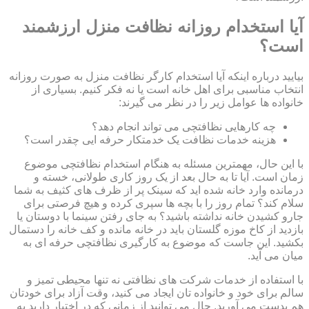
آیا استخدام روزانه نظافت منزل ارزشمند
است؟
بیایید درباره اینکه آیا استخدام کارگر نظافت منزل به صورت روزانه
انتخاب مناسبی برای اهل خانه است یا نه فکر کنیم. بسیاری از
خانواده ها عوامل زیر را در نظر می گیرند:
چه کارهایی نظافتچی می تواند انجام دهد؟
هزینه خدمات نظافت یک خدمتکار حرفه ایی چقدر است؟
با این حال، مهمترین مسئله به هنگام استخدام نظافتچی موضوع
زمان است. آیا تا به حال بعد از یک روز کاری طولانی، خسته و
درمانده وارد خانه شده اید که سینک پر از ظرف های کثیف به شما
سلام کند؟ تمام روز را با بچه ها سپری کرده و هیچ فرصتی برای
جارو کشیدن خانه نداشته باشید؟ به جای رفتن سینما با دوستان یا
بازدید از کاخ موزه گلستان باید در خانه مانده و کف خانه را دستمال
بکشید. این جاست که موضوع به کارگیری نظافتچی حرفه ای به
میان می آید.
با استفاده از خدمات شرکت های نظافتی نه تنها محیطی تمیز و
سالم برای خود و خانواده تان ایجاد می کنید، وقت آزاد برای خودتان
هم بدست می آورید. حال می توانید از زمانی که در اختیار دارید به