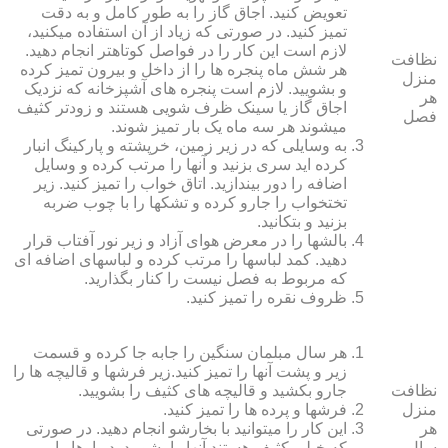
تعویض کنید. اجاق گاز را به طور کامل و به دقت
تمیز کنید. در صورتی که زیاد از آن استفاده می‏کنید،
لازم است این کار را در فواصل کوتاه‏تر انجام دهید.
نظافت
هر شش ماه پنجره‏ ها را از داخل و بیرون تمیز کرده
منزل
و بشویید. لازم است پنجره‏ های آشپزخانه که نزدیک
هر
اجاق گاز یا سینک ظرف شویی هستند و زودتر کثیف
فصل
می‏شوند هر سه ماه یک بار تمیز شوند.
به وسایلی که در زیر زمین، خرپشته و پارکینگ انبار
کرده‏ اید سری بزنید و آنها را مرتب کرده و وسایل
اضافه را دور بیندازید. اتاق خواب را تمیز کنید. زیر
تختخواب را جارو کرده و تشک‏ها را با چوب ضربه
بزنید و بتکانید.
بالش‏ها را در معرض هوای آزاد و زیر نور آفتاب قرار
دهید. کمد لباس‏ها را مرتب کرده و لباس‏های اضافه ای
که مربوط به فصل نیست را کنار بگذارید.
ظروف نقره را تمیز کنید.
هر سال مبلمان سنگین را جابه جا کرده و قسمت
زیر و پشت آنها را تمیز کنید.زیر فرش‏ها و قالیچه‏ ها را
نظافت
جارو بکشید و قالیچه‏ های کثیف را بشویید.
منزل
فرش‏ها و پرده ‏ها را تمیز کنید.
هر
این کار را می‏توانید با بخارشو انجام دهید. در صورتی
سال
که خیلی کثیف هستند آنها را بشویید. دیوارها را