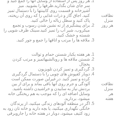
هر روز پس از استفاده از وسایل آنها را جمع کنید و
سر جای شان بگذارید.ظرف‏ها را بشویید. میز
آشپزخانه و قسمت روی کابینت‏ها را با دستمال تمیز
نظافت
کنید. اجاق گاز و ذرات غذایی را که روی آن ریخته،
منزل
پاک کنید و سطل زباله را خالی کنید.
هر روز
برای پیشگیری از ته نشین شدن رسوب و تجمع
میکروب، شیر آب را تمیز کنید.سینک ظرف شویی را
شسته و خشک کنید.
ملافه‏ ها را مرتب و اتاق‏ها را جمع و جور کنید.
هر هفته یکبار شستن حمام و توالت
شستن ملافه‏ ها و روبالشی‎هاتمیز و مرتب کردن
یخچال
گردگیری و تمیز کردن تلویزیون
دوبار کفپوش‏ های چوبی را با دستمال گردگیری
کرده و تمیز کنید. در غیراین صورت ممکن است
نظافت
آلودگی و جرم روی آنها باقی بماند و برای از بین
منزل
بردنش نیاز به سابیدن و خراشیدن داشته باشید.
هر
وسایل اضافه ای را که موجب به هم ریختگی خانه
هفته
می‏شود، بردارید.
اگر در منطقه آلوده‏ای زندگی می‏کنید، از پرندگان
خانگی نگهداری می‏کنید، یا بچه دارید و خانه‏ تان زود به
زود کثیف می‏شود، دوبار در هفته خانه را جاروبرقی