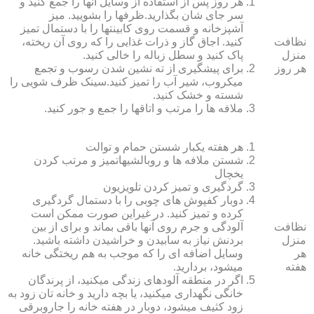
هر روز پس از استفاده از وسایل آنها را جمع کنید و
سر جای شان بگذارید.ظرف‏ها را بشویید. میز
آشپزخانه و قسمت روی کابینت‏ها را با دستمال تمیز
نظافت
کنید. اجاق گاز و ذرات غذایی را که روی آن ریخته،
منزل
پاک کنید و سطل زباله را خالی کنید.
هر روز
برای پیشگیری از ته نشین شدن رسوب و تجمع
میکروب، شیر آب را تمیز کنید.سینک ظرف شویی را
شسته و خشک کنید.
ملافه‏ ها را مرتب و اتاق‏ها را جمع و جور کنید.
هر هفته یکبار شستن حمام و توالت
شستن ملافه‏ ها و روبالشی‎هاتمیز و مرتب کردن
یخچال
گردگیری و تمیز کردن تلویزیون
دوبار کفپوش‏ های چوبی را با دستمال گردگیری
کرده و تمیز کنید. در غیراین صورت ممکن است
نظافت
آلودگی و جرم روی آنها باقی بماند و برای از بین
منزل
بردنش نیاز به سابیدن و خراشیدن داشته باشید.
هر
وسایل اضافه ای را که موجب به هم ریختگی خانه
هفته
می‏شود، بردارید.
اگر در منطقه آلوده‏ای زندگی می‏کنید، از پرندگان
خانگی نگهداری می‏کنید، یا بچه دارید و خانه‏ تان زود به
زود کثیف می‏شود، دوبار در هفته خانه را جاروبرقی