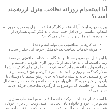
آیا استخدام روزانه نظافت منزل ارزشمند
است؟
بیایید درباره اینکه آیا استخدام کارگر نظافت منزل به صورت روزانه
انتخاب مناسبی برای اهل خانه است یا نه فکر کنیم. بسیاری از
خانواده ها عوامل زیر را در نظر می گیرند:
چه کارهایی نظافتچی می تواند انجام دهد؟
هزینه خدمات نظافت یک خدمتکار حرفه ایی چقدر است؟
با این حال، مهمترین مسئله به هنگام استخدام نظافتچی موضوع
زمان است. آیا تا به حال بعد از یک روز کاری طولانی، خسته و
درمانده وارد خانه شده اید که سینک پر از ظرف های کثیف به شما
سلام کند؟ تمام روز را با بچه ها سپری کرده و هیچ فرصتی برای
جارو کشیدن خانه نداشته باشید؟ به جای رفتن سینما با دوستان یا
بازدید از کاخ موزه گلستان باید در خانه مانده و کف خانه را دستمال
بکشید. این جاست که موضوع به کارگیری نظافتچی حرفه ای به
میان می آید.
با استفاده از خدمات شرکت های نظافتی نه تنها محیطی تمیز و
سالم برای خود و خانواده تان ایجاد می کنید، وقت آزاد برای خودتان
هم بدست می آورید. حال می توانید از زمانی که در اختیار دارید به