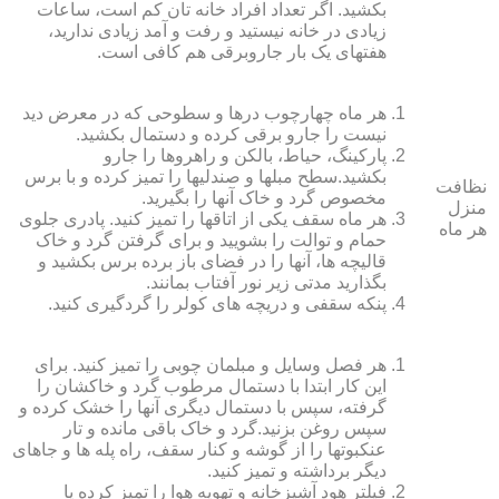
بکشید. اگر تعداد افراد خانه ‏تان کم است، ساعات
زیادی در خانه نیستید و رفت و آمد زیادی ندارید،
هفته‏ای یک بار جاروبرقی هم کافی است.
هر ماه چهارچوب درها و سطوحی که در معرض دید
نیست را جارو برقی کرده و دستمال بکشید.
پارکینگ، حیاط، بالکن و راهروها را جارو
بکشید.سطح مبل‏ها و صندلی‏ها را تمیز کرده و با برس
نظافت
مخصوص گرد و خاک آنها را بگیرید.
منزل
هر ماه سقف یکی از اتاق‏ها را تمیز کنید. پادری جلوی
هر ماه
حمام و توالت را بشویید و برای گرفتن گرد و خاک
قالیچه‏ ها، آنها را در فضای باز برده برس بکشید و
بگذارید مدتی زیر نور آفتاب بمانند.
پنکه سقفی و دریچه‏ های کولر را گردگیری کنید.
هر فصل وسایل و مبلمان چوبی را تمیز کنید. برای
این کار ابتدا با دستمال مرطوب گرد و خاک‏شان را
گرفته، سپس با دستمال دیگری آنها را خشک کرده و
سپس روغن بزنید.گرد و خاک باقی مانده و تار
عنکبوت‏ها را از گوشه و کنار سقف، راه پله‏ ها و جاهای
دیگر برداشته و تمیز کنید.
فیلتر هود آشپزخانه و تهویه هوا را تمیز کرده یا