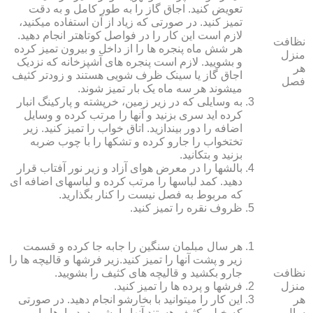
تعویض کنید. اجاق گاز را به طور کامل و به دقت
تمیز کنید. در صورتی که زیاد از آن استفاده می‏کنید،
لازم است این کار را در فواصل کوتاه‏تر انجام دهید.
نظافت
هر شش ماه پنجره‏ ها را از داخل و بیرون تمیز کرده
منزل
و بشویید. لازم است پنجره‏ های آشپزخانه که نزدیک
هر
اجاق گاز یا سینک ظرف شویی هستند و زودتر کثیف
فصل
می‏شوند هر سه ماه یک بار تمیز شوند.
به وسایلی که در زیر زمین، خرپشته و پارکینگ انبار
کرده‏ اید سری بزنید و آنها را مرتب کرده و وسایل
اضافه را دور بیندازید. اتاق خواب را تمیز کنید. زیر
تختخواب را جارو کرده و تشک‏ها را با چوب ضربه
بزنید و بتکانید.
بالش‏ها را در معرض هوای آزاد و زیر نور آفتاب قرار
دهید. کمد لباس‏ها را مرتب کرده و لباس‏های اضافه ای
که مربوط به فصل نیست را کنار بگذارید.
ظروف نقره را تمیز کنید.
هر سال مبلمان سنگین را جابه جا کرده و قسمت
زیر و پشت آنها را تمیز کنید.زیر فرش‏ها و قالیچه‏ ها را
نظافت
جارو بکشید و قالیچه‏ های کثیف را بشویید.
منزل
فرش‏ها و پرده ‏ها را تمیز کنید.
هر
این کار را می‏توانید با بخارشو انجام دهید. در صورتی
سال
که خیلی کثیف هستند آنها را بشویید. دیوارها را