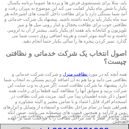
باید. مثلا برای شستشوی فرش ها و پرده ها عموما برنامه یکسال
یکبار یا شش ماه یکبار کفایت می کند این موضوع به میزان رفت و
آمد شما بستگی دارد یا برای نظافت داخل کابینت های آشپزخانه هر
سه ماه یکبار باید برنامه داشته باشید. پیشنهاد یک شرکت خدماتی و
نظافتی خوب برای نظافت یخچال و غبار روبی مبل ها و میز
تلویزیون و کتابخانه باید هفته ای یکبار باشد. بیشتر از آن نه لزومی
داشته و نه البته موثر است و هزینه اضافی روی دست شما می
گذارد. تمیز کردن پنجره ها را سالی یکبار حتما انجام دهید.
اصول انتخاب یک شرکت خدماتی و نظافتی
چیست؟
همه آنچه که در مورد
نظافت منزل
و شرکت شرکت خدماتی و
نظافتی می دانید و ما هم به آن اضافه کردیم بستگی به انتخاب شما
دارد. پیشنهاد ما شرکت نظافت است. اگر سری به وب سایت این
شرکت بزنید و سوابق آنها را مطالعه کنید قطعا برای رعایت همه
اصول ذکر شده اطمینان پیدا می کنید. مزیت شرکت نظافت در
استخدام افراد قابل اعتماد و با ضامن معتبر و البته مشاوره و
همراهی شما در تمام مراحل نظافت و استفاده از وسایل و ابزارهای
نوین و کارآمد و همچنین قیمت های منصفانه می باشد. ضمن آنکه
تلفن تماس فوری
خدمات نظافت در فلسطین , نظافت منزل در
می تواند از صفر تا صد مراحل نظافت را با موافقت شما بر عهده
فلسطین
بگیرد.