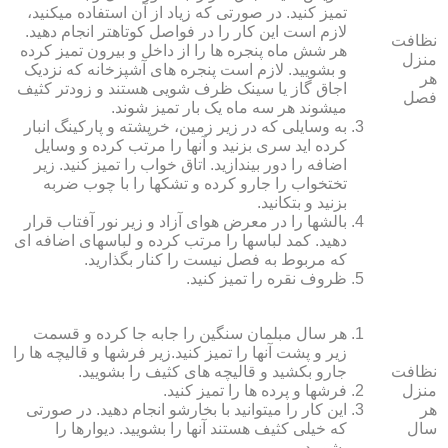
تمیز کنید. در صورتی که زیاد از آن استفاده می‏کنید،
لازم است این کار را در فواصل کوتاه‏تر انجام دهید.
نظافت
هر شش ماه پنجره‏ ها را از داخل و بیرون تمیز کرده
منزل
و بشویید. لازم است پنجره‏ های آشپزخانه که نزدیک
هر
اجاق گاز یا سینک ظرف شویی هستند و زودتر کثیف
فصل
می‏شوند هر سه ماه یک بار تمیز شوند.
به وسایلی که در زیر زمین، خرپشته و پارکینگ انبار
کرده‏ اید سری بزنید و آنها را مرتب کرده و وسایل
اضافه را دور بیندازید. اتاق خواب را تمیز کنید. زیر
تختخواب را جارو کرده و تشک‏ها را با چوب ضربه
بزنید و بتکانید.
بالش‏ها را در معرض هوای آزاد و زیر نور آفتاب قرار
دهید. کمد لباس‏ها را مرتب کرده و لباس‏های اضافه ای
که مربوط به فصل نیست را کنار بگذارید.
ظروف نقره را تمیز کنید.
هر سال مبلمان سنگین را جابه جا کرده و قسمت
زیر و پشت آنها را تمیز کنید.زیر فرش‏ها و قالیچه‏ ها را
نظافت
جارو بکشید و قالیچه‏ های کثیف را بشویید.
منزل
فرش‏ها و پرده ‏ها را تمیز کنید.
هر
این کار را می‏توانید با بخارشو انجام دهید. در صورتی
سال
که خیلی کثیف هستند آنها را بشویید. دیوارها را
بشویید.