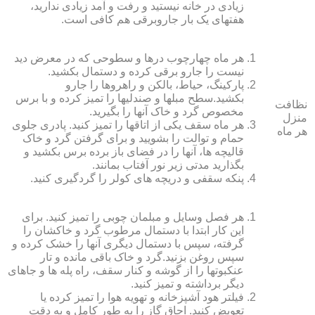
زیادی در خانه نیستید و رفت و آمد زیادی ندارید،
هفته‏ای یک بار جاروبرقی هم کافی است.
هر ماه چهارچوب درها و سطوحی که در معرض دید
نیست را جارو برقی کرده و دستمال بکشید.
پارکینگ، حیاط، بالکن و راهروها را جارو
بکشید.سطح مبل‏ها و صندلی‏ها را تمیز کرده و با برس
نظافت
مخصوص گرد و خاک آنها را بگیرید.
منزل
هر ماه سقف یکی از اتاق‏ها را تمیز کنید. پادری جلوی
هر ماه
حمام و توالت را بشویید و برای گرفتن گرد و خاک
قالیچه‏ ها، آنها را در فضای باز برده برس بکشید و
بگذارید مدتی زیر نور آفتاب بمانند.
پنکه سقفی و دریچه‏ های کولر را گردگیری کنید.
هر فصل وسایل و مبلمان چوبی را تمیز کنید. برای
این کار ابتدا با دستمال مرطوب گرد و خاک‏شان را
گرفته، سپس با دستمال دیگری آنها را خشک کرده و
سپس روغن بزنید.گرد و خاک باقی مانده و تار
عنکبوت‏ها را از گوشه و کنار سقف، راه پله‏ ها و جاهای
دیگر برداشته و تمیز کنید.
فیلتر هود آشپزخانه و تهویه هوا را تمیز کرده یا
تعویض کنید. اجاق گاز را به طور کامل و به دقت