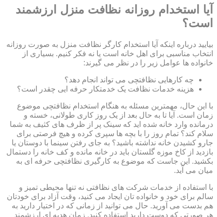
آیا استخدام روزانه نظافت منزل ارزشمند
است؟
بیایید درباره اینکه آیا استخدام کارگر نظافت منزل به صورت روزانه
انتخاب مناسبی برای اهل خانه است یا نه فکر کنیم. بسیاری از
خانواده ها عوامل زیر را در نظر می گیرند:
چه کارهایی نظافتچی می تواند انجام دهد؟
هزینه خدمات نظافت یک خدمتکار حرفه ایی چقدر است؟
با این حال، مهمترین مسئله به هنگام استخدام نظافتچی موضوع
زمان است. آیا تا به حال بعد از یک روز کاری طولانی، خسته و
درمانده وارد خانه شده اید که سینک پر از ظرف های کثیف به شما
سلام کند؟ تمام روز را با بچه ها سپری کرده و هیچ فرصتی برای
جارو کشیدن خانه نداشته باشید؟ به جای رفتن سینما با دوستان یا
بازدید از کاخ موزه گلستان باید در خانه مانده و کف خانه را دستمال
بکشید. این جاست که موضوع به کارگیری نظافتچی حرفه ای به
میان می آید.
با استفاده از خدمات شرکت های نظافتی نه تنها محیطی تمیز و
سالم برای خود و خانواده تان ایجاد می کنید، وقت آزاد برای خودتان
هم بدست می آورید. حال می توانید از زمانی که در اختیار دارید به
هر صورتی که دوست دارید استفاده کنید. زمان هدیه ای ارزشمند