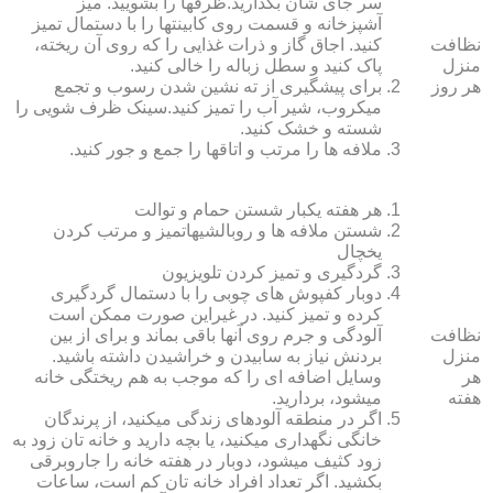
سر جای شان بگذارید.ظرف‏ها را بشویید. میز
آشپزخانه و قسمت روی کابینت‏ها را با دستمال تمیز
نظافت
کنید. اجاق گاز و ذرات غذایی را که روی آن ریخته،
منزل
پاک کنید و سطل زباله را خالی کنید.
هر روز
برای پیشگیری از ته نشین شدن رسوب و تجمع
میکروب، شیر آب را تمیز کنید.سینک ظرف شویی را
شسته و خشک کنید.
ملافه‏ ها را مرتب و اتاق‏ها را جمع و جور کنید.
هر هفته یکبار شستن حمام و توالت
شستن ملافه‏ ها و روبالشی‎هاتمیز و مرتب کردن
یخچال
گردگیری و تمیز کردن تلویزیون
دوبار کفپوش‏ های چوبی را با دستمال گردگیری
کرده و تمیز کنید. در غیراین صورت ممکن است
نظافت
آلودگی و جرم روی آنها باقی بماند و برای از بین
منزل
بردنش نیاز به سابیدن و خراشیدن داشته باشید.
هر
وسایل اضافه ای را که موجب به هم ریختگی خانه
هفته
می‏شود، بردارید.
اگر در منطقه آلوده‏ای زندگی می‏کنید، از پرندگان
خانگی نگهداری می‏کنید، یا بچه دارید و خانه‏ تان زود به
زود کثیف می‏شود، دوبار در هفته خانه را جاروبرقی
بکشید. اگر تعداد افراد خانه ‏تان کم است، ساعات