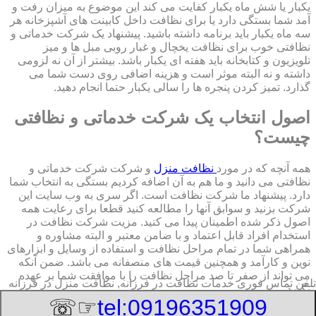
یکبار یا شش ماه یکبار کفایت می کند این موضوع به میزان رفت و
آمد شما بستگی دارد یا برای نظافت داخل کابینت های آشپزخانه هر
سه ماه یکبار باید برنامه داشته باشید. پیشنهاد یک شرکت خدماتی و
نظافتی خوب برای نظافت یخچال و غبار روبی مبل ها و میز
تلویزیون و کتابخانه باید هفته ای یکبار باشد. بیشتر از آن نه لزومی
داشته و نه البته موثر است و هزینه اضافی روی دست شما می
گذارد. تمیز کردن پنجره ها را سالی یکبار حتما انجام دهید.
اصول انتخاب یک شرکت خدماتی و نظافتی
چیست؟
همه آنچه که در مورد
نظافت منزل
و شرکت شرکت خدماتی و
نظافتی می دانید و ما هم به آن اضافه کردیم بستگی به انتخاب شما
دارد. پیشنهاد ما شرکت نظافت است. اگر سری به وب سایت این
شرکت بزنید و سوابق آنها را مطالعه کنید قطعا برای رعایت همه
اصول ذکر شده اطمینان پیدا می کنید. مزیت شرکت نظافت در
استخدام افراد قابل اعتماد و با ضامن معتبر و البته مشاوره و
همراهی شما در تمام مراحل نظافت و استفاده از وسایل و ابزارهای
نوین و کارآمد و همچنین قیمت های منصفانه می باشد. ضمن آنکه
می تواند از صفر تا صد مراحل نظافت را با موافقت شما بر عهده
تلفن تماس فوری
خدمات نظافت در فرزانه, نظافت منزل در فرزانه
بگیرد.
☞☏
tel:09196351909
8/9/2026 8:42:03 AM
:Published Date: