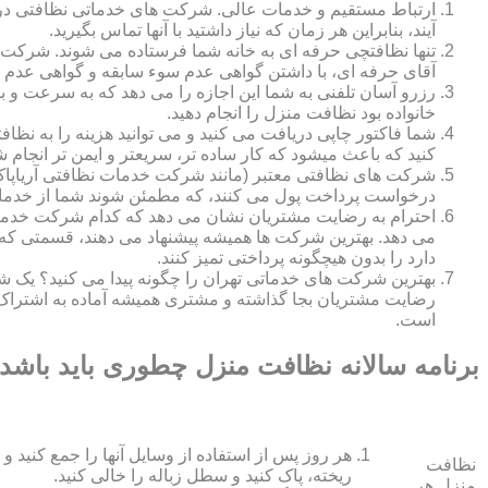
ارتباط مستقیم و خدمات عالی. شرکت های خدماتی نظافتی در ه
آیند، بنابراین هر زمان که نیاز داشتید با آنها تماس بگیرید.
تنها نظافتچی حرفه ای به خانه شما فرستاده می شوند. شرکت ه
آقای حرفه ای، با داشتن گواهی عدم سوء سابقه و گواهی عدم اع
رزرو آسان تلفنی به شما این اجازه را می دهد که به سرعت و ب
خانواده بود نظافت منزل را انجام دهید.
شما فاکتور چاپی دریافت می کنید و می توانید هزینه را به نظا
کنید که باعث میشود که کار ساده تر، سریعتر و ایمن تر انجام ش
شرکت های نظافتی معتبر (مانند شرکت خدمات نظافتی آریاپاک)
درخواست پرداخت پول می کنند، که مطمئن شوند شما از خدمات
احترام به رضایت مشتریان نشان می دهد که کدام شرکت خدم
می دهد. بهترین شرکت ها همیشه پیشنهاد می دهند، قسمتی که ش
دارد را بدون هیچگونه پرداختی تمیز کنند.
بهترین شرکت های خدماتی تهران را چگونه پیدا می کنید؟ ی
رضایت مشتریان بجا گذاشته و مشتری همیشه آماده به اشتراک
است.
برنامه سالانه نظافت منزل چطوری باید باشد
هر روز پس از استفاده از وسایل آنها را جمع کنید و 
نظافت
ریخته، پاک کنید و سطل زباله را خالی کنید.
منزل هر