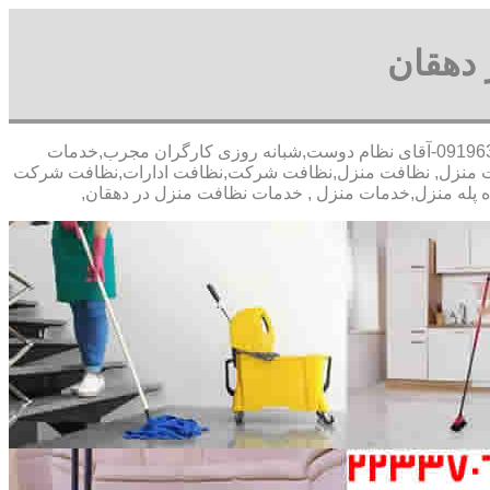
 دهقان
30 در صد تخفیف بیمه رایگان,09196351909-آقای نظام دوست,شبانه روزی کارگران مجرب,خدمات
ت منزل, نظافت منزل,نظافت شرکت,نظافت ادارات,نظافت شرکت
ه پله منزل,خدمات منزل , خدمات نظافت منزل در دهقان,