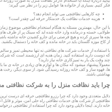
بیایید درباره اینکه آیا استخدام کارگر نظافت منزل به صورت روزانه ا
فکر کنیم. بسیاری از خانواده ها عوامل زیر را در نظر می گیرند:
چه کارهایی نظافتچی می تواند انجام دهد؟
هزینه خدمات نظافت یک خدمتکار حرفه ایی چقدر است؟
با این حال، مهمترین مسئله به هنگام استخدام نظافتچی موضوع زمان اس
طولانی، خسته و درمانده وارد خانه شده اید که سینک پر از ظرف های ک
بچه ها سپری کرده و هیچ فرصتی برای جارو کشیدن خانه نداشته باشید؟
از کاخ موزه گلستان باید در خانه مانده و کف خانه را دستمال بکشید
با استفاده از خدمات شرکت های نظافتی نه تنها محیطی تمیز و سالم بر
که دوست دارید استفاده کنید. زمان هدیه ای ارزشمند است که شرکت ن
چند وقت یک بار به تمیزکاری خانه نیاز دارید؟
معمولاً پیشنهاد میشود که مکان ها و لوازم های زیادی در خانه ی ما ب
ها، قهوه ساز و کف خانه روزانه رسیدگی شود. از سوی دیگر، رخت ها
بهداشتی باشند.
چرا باید نظافت منزل را به شرکت نظافتی مع
دلایل متعددی وجود دارد که چرا رزرو نظافتچی حرفه ای درست ترین 
نظافتچی از شرکت های خدمات نظافتی راه حلی امن، موثر و قابل اع
خانه دارند. اینجا دلایلی وجود دارد که چرا استفاده از نظافتچی درخو