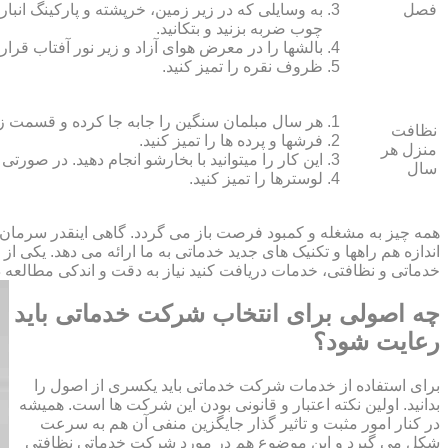
فصل
به وسایلی که در زیر زمین، خرپشته و پارکینگ انبار ک
چوب ضربه بزنید و بتکانید.
بالش‏ها را در معرض هوای آزاد و زیر نور آفتاب قرار
ظروف نقره را تمیز کنید.
هر سال مبلمان سنگین را جابه جا کرده و قسمت زیر و 
نظافت
فرش‏ها و پرده ‏ها را تمیز کنید.
منزل هر
این کار را می‏توانید با بخارشو انجام دهید. در صورتی
سال
لوسترها را تمیز کنید.
همه چیز به مشغله و کمبود فرصت باز می گردد. گاهی اینقدر سرمان
اندازه هم راهها و تکنیک های جدید خدماتی به ما ارائه می دهد. یکی ا
خدماتی و نظافتی، خدمات دریافت کنید نیاز به دقت و اندکی مطالعه دار
چه اصولی برای انتخاب شرکت خدماتی باید
رعایت شود؟
برای استفاده از خدمات شرکت خدماتی باید یکسری از اصول را
بدانید. اولین نکته اعتبار و قانونی بودن این شرکت ها است. همیشه
در کنار امور مثبت و تاثیر گذار جایگزین منفی آن هم به سرعت
شکل می گیرد و این موضوع هم در مورد شرکت خدماتی نظافتی