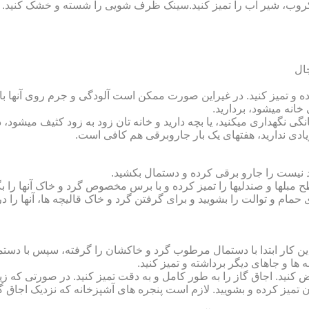
روب، شیر آب را تمیز کنید.سینک ظرف شویی را شسته و خشک کنید.
 و تمیز کنید. در غیراین صورت ممکن است آلودگی و جرم روی آنها باقی
انه می‏شود، بردارید.
گی نگهداری می‏کنید، یا بچه دارید و خانه‏ تان زود به زود کثیف می‏شود، د
ادی ندارید، هفته‏ای یک بار جاروبرقی هم کافی است.
نیست را جارو برقی کرده و دستمال بکشید.
مبل‏ها و صندلی‏ها را تمیز کرده و با برس مخصوص گرد و خاک آنها را بگ
 حمام و توالت را بشویید و برای گرفتن گرد و خاک قالیچه‏ ها، آنها را د
این کار ابتدا با دستمال مرطوب گرد و خاک‏شان را گرفته، سپس با دس
ه‏ ها و جاهای دیگر برداشته و تمیز کنید.
یض کنید. اجاق گاز را به طور کامل و به دقت تمیز کنید. در صورتی که زیا
رون تمیز کرده و بشویید. لازم است پنجره‏ های آشپزخانه که نزدیک اجا