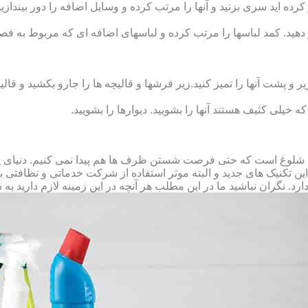
رده‏ اید سری بزنید و آنها را مرتب کرده و وسایل اضافه را دور بیندازید.
 دهید. کمد لباس‏ها را مرتب کرده و لباس‏های اضافه ای که مربوط به فص
پشت آنها را تمیز کنید.زیر فرش‏ها و قالیچه‏ ها را جارو بکشید و قالیچ
 که خیلی کثیف هستند آنها را بشویید. دیوارها را بشویید.
 شلوغ است که حتی فرصت شستن ظرف ها هم پیدا نمی کنیم. دنیای پر 
ز این تکنیک های جدید و البته موثر استفاده از شرکت خدماتی و نظافتی
د. نگران نباشید ما در این مطلب هر آنچه در این زمینه لازم دارید به 