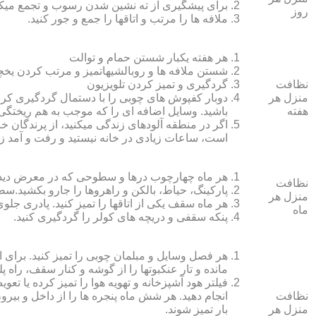
برای پیشگیری از ته نشین شدن رسوب و تجمع میک
روز
ملافه‏ ها را مرتب و اتاق‏ها را جمع و جور کنید.
هر هفته یکبار شستن حمام و توالت
شستن ملافه‏ ها و روبالشی‎هاتمیز و مرتب کردن یخچال
نظافت
گردگیری و تمیز کردن تلویزیون
منزل هر
دوبار کفپوش‏ های چوبی را با دستمال گردگیری کرده
هفته
باشید. وسایل اضافه ای را که موجب به هم ریختگی خ
اگر در منطقه آلوده‏ای زندگی می‏کنید، از پرندگان خان
است، ساعات زیادی در خانه نیستید و رفت و آمد زی
هر ماه چهارچوب درها و سطوحی که در معرض دید 
نظافت
پارکینگ، حیاط، بالکن و راهروها را جارو بکشید.سطح 
منزل هر
هر ماه سقف یکی از اتاق‏ها را تمیز کنید. پادری جلوی
ماه
پنکه سقفی و دریچه‏ های کولر را گردگیری کنید.
هر فصل وسایل و مبلمان چوبی را تمیز کنید. برای 
مانده و تار عنکبوت‏ها را از گوشه و کنار سقف، راه پل
فیلتر هود آشپزخانه و تهویه هوا را تمیز کرده یا تعو
نظافت
انجام دهید. هر شش ماه پنجره‏ ها را از داخل و بی
منزل هر
بار تمیز شوند.