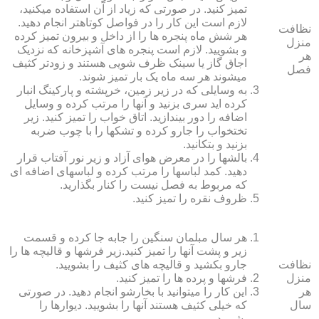
تمیز کنید. در صورتی که زیاد از آن استفاده می‏کنید،
لازم است این کار را در فواصل کوتاه‏تر انجام دهید.
نظافت
هر شش ماه پنجره‏ ها را از داخل و بیرون تمیز کرده
منزل
و بشویید. لازم است پنجره‏ های آشپزخانه که نزدیک
هر
اجاق گاز یا سینک ظرف شویی هستند و زودتر کثیف
فصل
می‏شوند هر سه ماه یک بار تمیز شوند.
به وسایلی که در زیر زمین، خرپشته و پارکینگ انبار
کرده‏ اید سری بزنید و آنها را مرتب کرده و وسایل
اضافه را دور بیندازید. اتاق خواب را تمیز کنید. زیر
تختخواب را جارو کرده و تشک‏ها را با چوب ضربه
بزنید و بتکانید.
بالش‏ها را در معرض هوای آزاد و زیر نور آفتاب قرار
دهید. کمد لباس‏ها را مرتب کرده و لباس‏های اضافه ای
که مربوط به فصل نیست را کنار بگذارید.
ظروف نقره را تمیز کنید.
هر سال مبلمان سنگین را جابه جا کرده و قسمت
زیر و پشت آنها را تمیز کنید.زیر فرش‏ها و قالیچه‏ ها را
نظافت
جارو بکشید و قالیچه‏ های کثیف را بشویید.
منزل
فرش‏ها و پرده ‏ها را تمیز کنید.
هر
این کار را می‏توانید با بخارشو انجام دهید. در صورتی
سال
که خیلی کثیف هستند آنها را بشویید. دیوارها را
بشویید.