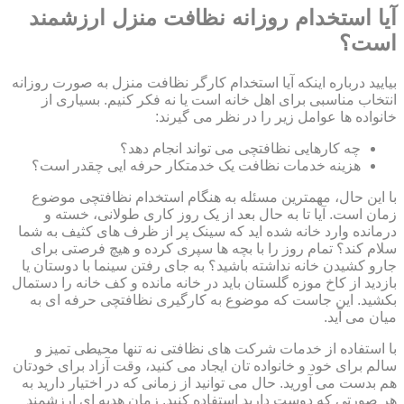
آیا استخدام روزانه نظافت منزل ارزشمند
است؟
بیایید درباره اینکه آیا استخدام کارگر نظافت منزل به صورت روزانه
انتخاب مناسبی برای اهل خانه است یا نه فکر کنیم. بسیاری از
خانواده ها عوامل زیر را در نظر می گیرند:
چه کارهایی نظافتچی می تواند انجام دهد؟
هزینه خدمات نظافت یک خدمتکار حرفه ایی چقدر است؟
با این حال، مهمترین مسئله به هنگام استخدام نظافتچی موضوع
زمان است. آیا تا به حال بعد از یک روز کاری طولانی، خسته و
درمانده وارد خانه شده اید که سینک پر از ظرف های کثیف به شما
سلام کند؟ تمام روز را با بچه ها سپری کرده و هیچ فرصتی برای
جارو کشیدن خانه نداشته باشید؟ به جای رفتن سینما با دوستان یا
بازدید از کاخ موزه گلستان باید در خانه مانده و کف خانه را دستمال
بکشید. این جاست که موضوع به کارگیری نظافتچی حرفه ای به
میان می آید.
با استفاده از خدمات شرکت های نظافتی نه تنها محیطی تمیز و
سالم برای خود و خانواده تان ایجاد می کنید، وقت آزاد برای خودتان
هم بدست می آورید. حال می توانید از زمانی که در اختیار دارید به
هر صورتی که دوست دارید استفاده کنید. زمان هدیه ای ارزشمند