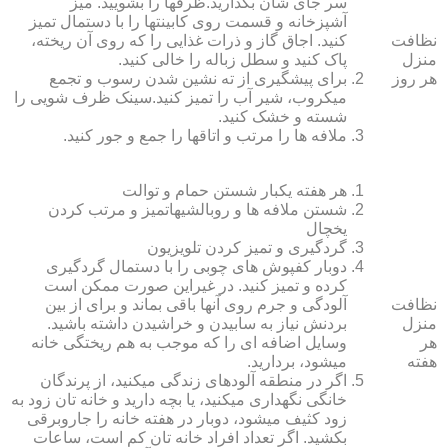
سر جای شان بگذارید.ظرف‏ها را بشویید. میز
آشپزخانه و قسمت روی کابینت‏ها را با دستمال تمیز
نظافت
کنید. اجاق گاز و ذرات غذایی را که روی آن ریخته،
منزل
پاک کنید و سطل زباله را خالی کنید.
هر روز
برای پیشگیری از ته نشین شدن رسوب و تجمع
میکروب، شیر آب را تمیز کنید.سینک ظرف شویی را
شسته و خشک کنید.
ملافه‏ ها را مرتب و اتاق‏ها را جمع و جور کنید.
هر هفته یکبار شستن حمام و توالت
شستن ملافه‏ ها و روبالشی‎هاتمیز و مرتب کردن
یخچال
گردگیری و تمیز کردن تلویزیون
دوبار کفپوش‏ های چوبی را با دستمال گردگیری
کرده و تمیز کنید. در غیراین صورت ممکن است
نظافت
آلودگی و جرم روی آنها باقی بماند و برای از بین
منزل
بردنش نیاز به سابیدن و خراشیدن داشته باشید.
هر
وسایل اضافه ای را که موجب به هم ریختگی خانه
هفته
می‏شود، بردارید.
اگر در منطقه آلوده‏ای زندگی می‏کنید، از پرندگان
خانگی نگهداری می‏کنید، یا بچه دارید و خانه‏ تان زود به
زود کثیف می‏شود، دوبار در هفته خانه را جاروبرقی
بکشید. اگر تعداد افراد خانه ‏تان کم است، ساعات