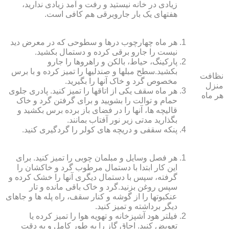
زیادی در خانه نیستید و رفت و آمد زیادی ندارید،
هفته‏ای یک بار جاروبرقی هم کافی است.
هر ماه چهارچوب درها و سطوحی که در معرض دید
نیست را جارو برقی کرده و دستمال بکشید.
پارکینگ، حیاط، بالکن و راهروها را جارو
بکشید.سطح مبل‏ها و صندلی‏ها را تمیز کرده و با برس
نظافت
مخصوص گرد و خاک آنها را بگیرید.
منزل
هر ماه سقف یکی از اتاق‏ها را تمیز کنید. پادری جلوی
هر ماه
حمام و توالت را بشویید و برای گرفتن گرد و خاک
قالیچه‏ ها، آنها را در فضای باز برده برس بکشید و
بگذارید مدتی زیر نور آفتاب بمانند.
پنکه سقفی و دریچه‏ های کولر را گردگیری کنید.
هر فصل وسایل و مبلمان چوبی را تمیز کنید. برای
این کار ابتدا با دستمال مرطوب گرد و خاک‏شان را
گرفته، سپس با دستمال دیگری آنها را خشک کرده و
سپس روغن بزنید.گرد و خاک باقی مانده و تار
عنکبوت‏ها را از گوشه و کنار سقف، راه پله‏ ها و جاهای
دیگر برداشته و تمیز کنید.
فیلتر هود آشپزخانه و تهویه هوا را تمیز کرده یا
تعویض کنید. اجاق گاز را به طور کامل و به دقت