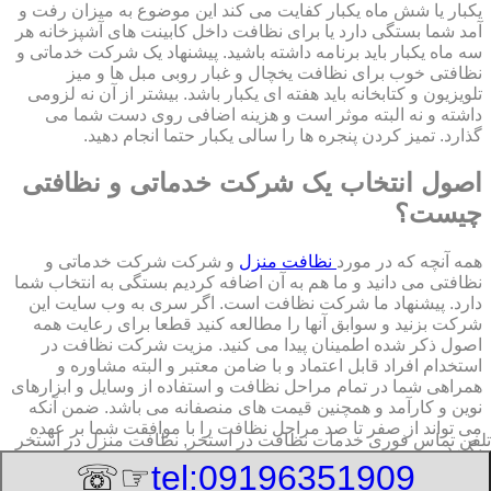
یکبار یا شش ماه یکبار کفایت می کند این موضوع به میزان رفت و
آمد شما بستگی دارد یا برای نظافت داخل کابینت های آشپزخانه هر
سه ماه یکبار باید برنامه داشته باشید. پیشنهاد یک شرکت خدماتی و
نظافتی خوب برای نظافت یخچال و غبار روبی مبل ها و میز
تلویزیون و کتابخانه باید هفته ای یکبار باشد. بیشتر از آن نه لزومی
داشته و نه البته موثر است و هزینه اضافی روی دست شما می
گذارد. تمیز کردن پنجره ها را سالی یکبار حتما انجام دهید.
اصول انتخاب یک شرکت خدماتی و نظافتی
چیست؟
همه آنچه که در مورد
نظافت منزل
و شرکت شرکت خدماتی و
نظافتی می دانید و ما هم به آن اضافه کردیم بستگی به انتخاب شما
دارد. پیشنهاد ما شرکت نظافت است. اگر سری به وب سایت این
شرکت بزنید و سوابق آنها را مطالعه کنید قطعا برای رعایت همه
اصول ذکر شده اطمینان پیدا می کنید. مزیت شرکت نظافت در
استخدام افراد قابل اعتماد و با ضامن معتبر و البته مشاوره و
همراهی شما در تمام مراحل نظافت و استفاده از وسایل و ابزارهای
نوین و کارآمد و همچنین قیمت های منصفانه می باشد. ضمن آنکه
می تواند از صفر تا صد مراحل نظافت را با موافقت شما بر عهده
تلفن تماس فوری
خدمات نظافت در استخر, نظافت منزل در استخر
بگیرد.
☞☏
tel:09196351909
8/8/2026 9:53:04 PM
:Published Date: