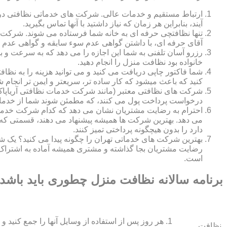
ارتباط مستقیم و خدمات عالی. شرکت های خدماتی نظافتی در ه
آیند، بنابراین هر زمان که نیاز داشتید با آنها تماس بگیرید.
تنها نظافتچی حرفه ای به خانه شما فرستاده می شوند. شرکت ه
آقای حرفه ای، با داشتن گواهی عدم سوء سابقه و گواهی عدم اع
رزرو آسان تلفنی به شما این اجازه را می دهد که به سرعت و ب
خانواده بود نظافت منزل را انجام دهید.
شما فاکتور چاپی دریافت می کنید و می توانید هزینه را به نظا
کنید که باعث میشود که کار ساده تر، سریعتر و ایمن تر انجام ش
شرکت های نظافتی معتبر (مانند شرکت خدمات نظافتی آریاپاک)
درخواست پرداخت پول می کنند، که مطمئن شوند شما از خدمات
احترام به رضایت مشتریان نشان می دهد که کدام شرکت خدم
می دهد. بهترین شرکت ها همیشه پیشنهاد می دهند، قسمتی که ش
دارد را بدون هیچگونه پرداختی تمیز کنند.
بهترین شرکت های خدماتی تهران را چگونه پیدا می کنید؟ ی
رضایت مشتریان بجا گذاشته و مشتری همیشه آماده به اشتراک
است.
برنامه سالانه نظافت منزل چطوری باید باشد
هر روز پس از استفاده از وسایل آنها را جمع کنید و 
نظافت