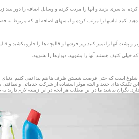
رده‏ اید سری بزنید و آنها را مرتب کرده و وسایل اضافه را دور بیندازید.
 دهید. کمد لباس‏ها را مرتب کرده و لباس‏های اضافه ای که مربوط به فص
پشت آنها را تمیز کنید.زیر فرش‏ها و قالیچه‏ ها را جارو بکشید و قالیچ
 که خیلی کثیف هستند آنها را بشویید. دیوارها را بشویید.
 شلوغ است که حتی فرصت شستن ظرف ها هم پیدا نمی کنیم. دنیای پر 
ز این تکنیک های جدید و البته موثر استفاده از شرکت خدماتی و نظافتی
د. نگران نباشید ما در این مطلب هر آنچه در این زمینه لازم دارید به 