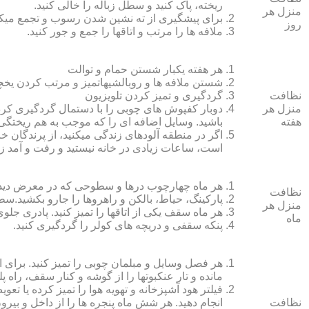
ریخته، پاک کنید و سطل زباله را خالی کنید.
منزل هر
برای پیشگیری از ته نشین شدن رسوب و تجمع میک
روز
ملافه‏ ها را مرتب و اتاق‏ها را جمع و جور کنید.
هر هفته یکبار شستن حمام و توالت
شستن ملافه‏ ها و روبالشی‎هاتمیز و مرتب کردن یخچال
نظافت
گردگیری و تمیز کردن تلویزیون
منزل هر
دوبار کفپوش‏ های چوبی را با دستمال گردگیری کرده
هفته
باشید. وسایل اضافه ای را که موجب به هم ریختگی خ
اگر در منطقه آلوده‏ای زندگی می‏کنید، از پرندگان خان
است، ساعات زیادی در خانه نیستید و رفت و آمد زی
هر ماه چهارچوب درها و سطوحی که در معرض دید 
نظافت
پارکینگ، حیاط، بالکن و راهروها را جارو بکشید.سطح 
منزل هر
هر ماه سقف یکی از اتاق‏ها را تمیز کنید. پادری جلوی
ماه
پنکه سقفی و دریچه‏ های کولر را گردگیری کنید.
هر فصل وسایل و مبلمان چوبی را تمیز کنید. برای 
مانده و تار عنکبوت‏ها را از گوشه و کنار سقف، راه پل
فیلتر هود آشپزخانه و تهویه هوا را تمیز کرده یا تعو
نظافت
انجام دهید. هر شش ماه پنجره‏ ها را از داخل و بی