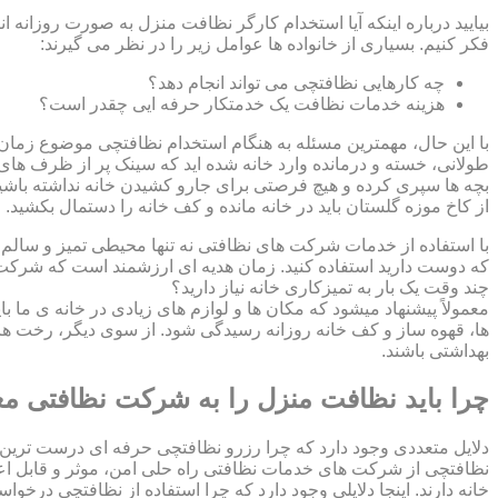
بیایید درباره اینکه آیا استخدام کارگر نظافت منزل به صورت روزانه ا
فکر کنیم. بسیاری از خانواده ها عوامل زیر را در نظر می گیرند:
چه کارهایی نظافتچی می تواند انجام دهد؟
هزینه خدمات نظافت یک خدمتکار حرفه ایی چقدر است؟
با این حال، مهمترین مسئله به هنگام استخدام نظافتچی موضوع زمان اس
طولانی، خسته و درمانده وارد خانه شده اید که سینک پر از ظرف های ک
بچه ها سپری کرده و هیچ فرصتی برای جارو کشیدن خانه نداشته باشید؟
از کاخ موزه گلستان باید در خانه مانده و کف خانه را دستمال بکشید
با استفاده از خدمات شرکت های نظافتی نه تنها محیطی تمیز و سالم بر
که دوست دارید استفاده کنید. زمان هدیه ای ارزشمند است که شرکت ن
چند وقت یک بار به تمیزکاری خانه نیاز دارید؟
معمولاً پیشنهاد میشود که مکان ها و لوازم های زیادی در خانه ی ما ب
ها، قهوه ساز و کف خانه روزانه رسیدگی شود. از سوی دیگر، رخت ها
بهداشتی باشند.
چرا باید نظافت منزل را به شرکت نظافتی مع
دلایل متعددی وجود دارد که چرا رزرو نظافتچی حرفه ای درست ترین 
نظافتچی از شرکت های خدمات نظافتی راه حلی امن، موثر و قابل اع
خانه دارند. اینجا دلایلی وجود دارد که چرا استفاده از نظافتچی درخو