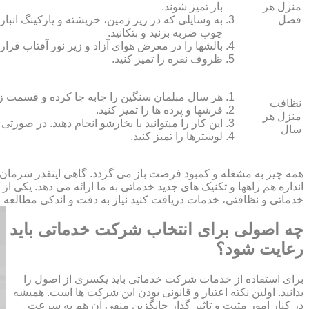
منزل هر
بار تمیز شوند.
فصل
به وسایلی که در زیر زمین، خرپشته و پارکینگ انبار ک
چوب ضربه بزنید و بتکانید.
بالش‏ها را در معرض هوای آزاد و زیر نور آفتاب قرار
ظروف نقره را تمیز کنید.
هر سال مبلمان سنگین را جابه جا کرده و قسمت زیر و 
نظافت
فرش‏ها و پرده ‏ها را تمیز کنید.
منزل هر
این کار را می‏توانید با بخارشو انجام دهید. در صورتی
سال
لوسترها را تمیز کنید.
همه چیز به مشغله و کمبود فرصت باز می گردد. گاهی اینقدر سرمان
اندازه هم راهها و تکنیک های جدید خدماتی به ما ارائه می دهد. یکی ا
خدماتی و نظافتی، خدمات دریافت کنید نیاز به دقت و اندکی مطالعه دار
چه اصولی برای انتخاب شرکت خدماتی باید
رعایت شود؟
برای استفاده از خدمات شرکت خدماتی باید یکسری از اصول را
بدانید. اولین نکته اعتبار و قانونی بودن این شرکت ها است. همیشه
در کنار امور مثبت و تاثیر گذار جایگزین منفی آن هم به سرعت