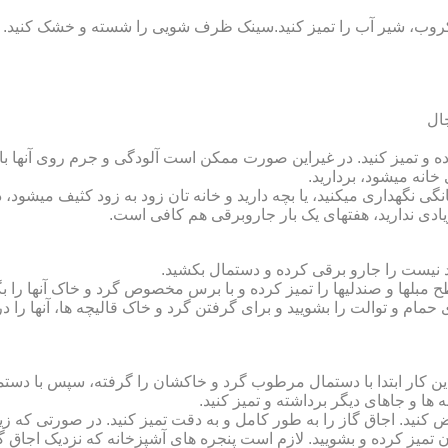
روب، شیر آب را تمیز کنید.سینک ظرف شویی را شسته و خشک کنید.
 و تمیز کنید. در غیراین صورت ممکن است آلودگی و جرم روی آنها باقی
انه می‏شود، بردارید.
گی نگهداری می‏کنید، یا بچه دارید و خانه‏ تان زود به زود کثیف می‏شود، د
ادی ندارید، هفته‏ای یک بار جاروبرقی هم کافی است.
نیست را جارو برقی کرده و دستمال بکشید.
مبل‏ها و صندلی‏ها را تمیز کرده و با برس مخصوص گرد و خاک آنها را بگ
 حمام و توالت را بشویید و برای گرفتن گرد و خاک قالیچه‏ ها، آنها را د
این کار ابتدا با دستمال مرطوب گرد و خاک‏شان را گرفته، سپس با دس
ه‏ ها و جاهای دیگر برداشته و تمیز کنید.
یض کنید. اجاق گاز را به طور کامل و به دقت تمیز کنید. در صورتی که زیا
رون تمیز کرده و بشویید. لازم است پنجره‏ های آشپزخانه که نزدیک اجا