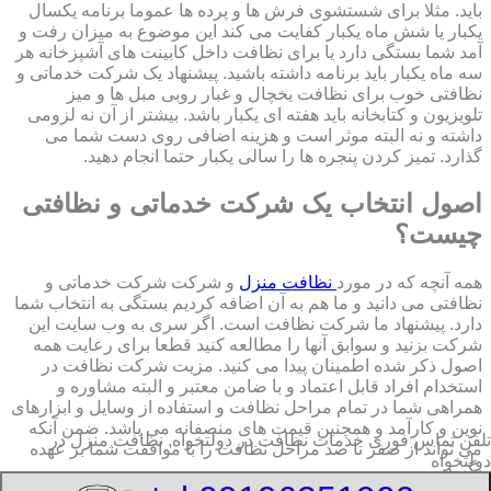
باید. مثلا برای شستشوی فرش ها و پرده ها عموما برنامه یکسال
یکبار یا شش ماه یکبار کفایت می کند این موضوع به میزان رفت و
آمد شما بستگی دارد یا برای نظافت داخل کابینت های آشپزخانه هر
سه ماه یکبار باید برنامه داشته باشید. پیشنهاد یک شرکت خدماتی و
نظافتی خوب برای نظافت یخچال و غبار روبی مبل ها و میز
تلویزیون و کتابخانه باید هفته ای یکبار باشد. بیشتر از آن نه لزومی
داشته و نه البته موثر است و هزینه اضافی روی دست شما می
گذارد. تمیز کردن پنجره ها را سالی یکبار حتما انجام دهید.
اصول انتخاب یک شرکت خدماتی و نظافتی
چیست؟
همه آنچه که در مورد
نظافت منزل
و شرکت شرکت خدماتی و
نظافتی می دانید و ما هم به آن اضافه کردیم بستگی به انتخاب شما
دارد. پیشنهاد ما شرکت نظافت است. اگر سری به وب سایت این
شرکت بزنید و سوابق آنها را مطالعه کنید قطعا برای رعایت همه
اصول ذکر شده اطمینان پیدا می کنید. مزیت شرکت نظافت در
استخدام افراد قابل اعتماد و با ضامن معتبر و البته مشاوره و
همراهی شما در تمام مراحل نظافت و استفاده از وسایل و ابزارهای
نوین و کارآمد و همچنین قیمت های منصفانه می باشد. ضمن آنکه
تلفن تماس فوری
خدمات نظافت در دولتخواه, نظافت منزل در
می تواند از صفر تا صد مراحل نظافت را با موافقت شما بر عهده
دولتخواه
بگیرد.