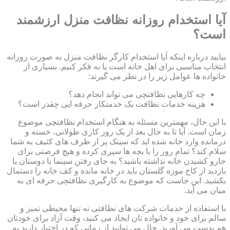
آیا استخدام روزانه نظافت منزل ارزشمند
است؟
بیایید درباره اینکه آیا استخدام کارگر نظافت منزل به صورت روزانه
انتخاب مناسبی برای اهل خانه است یا نه فکر کنیم. بسیاری از
خانواده ها عوامل زیر را در نظر می گیرند:
چه کارهایی نظافتچی می تواند انجام دهد؟
هزینه خدمات نظافت یک خدمتکار حرفه ایی چقدر است؟
با این حال، مهمترین مسئله به هنگام استخدام نظافتچی موضوع
زمان است. آیا تا به حال بعد از یک روز کاری طولانی، خسته و
درمانده وارد خانه شده اید که سینک پر از ظرف های کثیف به شما
سلام کند؟ تمام روز را با بچه ها سپری کرده و هیچ فرصتی برای
جارو کشیدن خانه نداشته باشید؟ به جای رفتن سینما با دوستان یا
بازدید از کاخ موزه گلستان باید در خانه مانده و کف خانه را دستمال
بکشید. این جاست که موضوع به کارگیری نظافتچی حرفه ای به
میان می آید.
با استفاده از خدمات شرکت های نظافتی نه تنها محیطی تمیز و
سالم برای خود و خانواده تان ایجاد می کنید، وقت آزاد برای خودتان
هم بدست می آورید. حال می توانید از زمانی که در اختیار دارید به