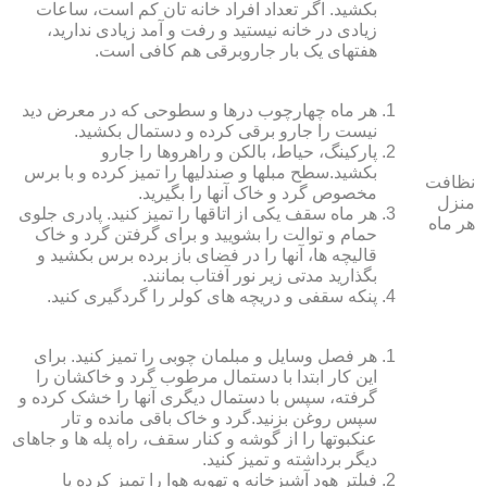
بکشید. اگر تعداد افراد خانه ‏تان کم است، ساعات
زیادی در خانه نیستید و رفت و آمد زیادی ندارید،
هفته‏ای یک بار جاروبرقی هم کافی است.
هر ماه چهارچوب درها و سطوحی که در معرض دید
نیست را جارو برقی کرده و دستمال بکشید.
پارکینگ، حیاط، بالکن و راهروها را جارو
بکشید.سطح مبل‏ها و صندلی‏ها را تمیز کرده و با برس
نظافت
مخصوص گرد و خاک آنها را بگیرید.
منزل
هر ماه سقف یکی از اتاق‏ها را تمیز کنید. پادری جلوی
هر ماه
حمام و توالت را بشویید و برای گرفتن گرد و خاک
قالیچه‏ ها، آنها را در فضای باز برده برس بکشید و
بگذارید مدتی زیر نور آفتاب بمانند.
پنکه سقفی و دریچه‏ های کولر را گردگیری کنید.
هر فصل وسایل و مبلمان چوبی را تمیز کنید. برای
این کار ابتدا با دستمال مرطوب گرد و خاک‏شان را
گرفته، سپس با دستمال دیگری آنها را خشک کرده و
سپس روغن بزنید.گرد و خاک باقی مانده و تار
عنکبوت‏ها را از گوشه و کنار سقف، راه پله‏ ها و جاهای
دیگر برداشته و تمیز کنید.
فیلتر هود آشپزخانه و تهویه هوا را تمیز کرده یا