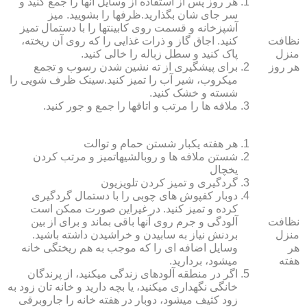
هر روز پس از استفاده از وسایل آنها را جمع کنید و
سر جای شان بگذارید.ظرف‏ها را بشویید. میز
آشپزخانه و قسمت روی کابینت‏ها را با دستمال تمیز
نظافت
کنید. اجاق گاز و ذرات غذایی را که روی آن ریخته،
منزل
پاک کنید و سطل زباله را خالی کنید.
هر روز
برای پیشگیری از ته نشین شدن رسوب و تجمع
میکروب، شیر آب را تمیز کنید.سینک ظرف شویی را
شسته و خشک کنید.
ملافه‏ ها را مرتب و اتاق‏ها را جمع و جور کنید.
هر هفته یکبار شستن حمام و توالت
شستن ملافه‏ ها و روبالشی‎هاتمیز و مرتب کردن
یخچال
گردگیری و تمیز کردن تلویزیون
دوبار کفپوش‏ های چوبی را با دستمال گردگیری
کرده و تمیز کنید. در غیراین صورت ممکن است
نظافت
آلودگی و جرم روی آنها باقی بماند و برای از بین
منزل
بردنش نیاز به سابیدن و خراشیدن داشته باشید.
هر
وسایل اضافه ای را که موجب به هم ریختگی خانه
هفته
می‏شود، بردارید.
اگر در منطقه آلوده‏ای زندگی می‏کنید، از پرندگان
خانگی نگهداری می‏کنید، یا بچه دارید و خانه‏ تان زود به
زود کثیف می‏شود، دوبار در هفته خانه را جاروبرقی