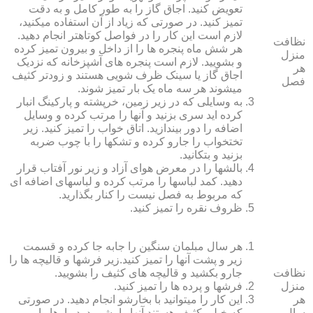
تعویض کنید. اجاق گاز را به طور کامل و به دقت
تمیز کنید. در صورتی که زیاد از آن استفاده می‏کنید،
لازم است این کار را در فواصل کوتاه‏تر انجام دهید.
نظافت
هر شش ماه پنجره‏ ها را از داخل و بیرون تمیز کرده
منزل
و بشویید. لازم است پنجره‏ های آشپزخانه که نزدیک
هر
اجاق گاز یا سینک ظرف شویی هستند و زودتر کثیف
فصل
می‏شوند هر سه ماه یک بار تمیز شوند.
به وسایلی که در زیر زمین، خرپشته و پارکینگ انبار
کرده‏ اید سری بزنید و آنها را مرتب کرده و وسایل
اضافه را دور بیندازید. اتاق خواب را تمیز کنید. زیر
تختخواب را جارو کرده و تشک‏ها را با چوب ضربه
بزنید و بتکانید.
بالش‏ها را در معرض هوای آزاد و زیر نور آفتاب قرار
دهید. کمد لباس‏ها را مرتب کرده و لباس‏های اضافه ای
که مربوط به فصل نیست را کنار بگذارید.
ظروف نقره را تمیز کنید.
هر سال مبلمان سنگین را جابه جا کرده و قسمت
زیر و پشت آنها را تمیز کنید.زیر فرش‏ها و قالیچه‏ ها را
نظافت
جارو بکشید و قالیچه‏ های کثیف را بشویید.
منزل
فرش‏ها و پرده ‏ها را تمیز کنید.
هر
این کار را می‏توانید با بخارشو انجام دهید. در صورتی
سال
که خیلی کثیف هستند آنها را بشویید. دیوارها را