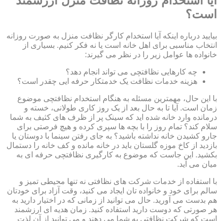
آیا استخدام روزانه نظافت منزل ارزشمند
است؟
بیایید درباره اینکه آیا استخدام کارگر نظافت منزل به صورت روزانه
انتخاب مناسبی برای اهل خانه است یا نه فکر کنیم. بسیاری از
خانواده ها عوامل زیر را در نظر می گیرند:
چه کارهایی نظافتچی می تواند انجام دهد؟
هزینه خدمات نظافت یک خدمتکار حرفه ایی چقدر است؟
با این حال، مهمترین مسئله به هنگام استخدام نظافتچی موضوع
زمان است. آیا تا به حال بعد از یک روز کاری طولانی، خسته و
درمانده وارد خانه شده اید که سینک پر از ظرف های کثیف به شما
سلام کند؟ تمام روز را با بچه ها سپری کرده و هیچ فرصتی برای
جارو کشیدن خانه نداشته باشید؟ به جای رفتن سینما با دوستان یا
بازدید از کاخ موزه گلستان باید در خانه مانده و کف خانه را دستمال
بکشید. این جاست که موضوع به کارگیری نظافتچی حرفه ای به
میان می آید.
با استفاده از خدمات شرکت های نظافتی نه تنها محیطی تمیز و
سالم برای خود و خانواده تان ایجاد می کنید، وقت آزاد برای خودتان
هم بدست می آورید. حال می توانید از زمانی که در اختیار دارید به
هر صورتی که دوست دارید استفاده کنید. زمان هدیه ای ارزشمند
است که شرکت نظافتی به شما می دهند و می توانید از آن لذت