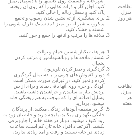
آشپزخانه و قسمت روی کابینت‏ها را با دستمال تمیز
نظافت
کنید. اجاق گاز و ذرات غذایی را که روی آن ریخته،
منزل
پاک کنید و سطل زباله را خالی کنید.
هر روز
برای پیشگیری از ته نشین شدن رسوب و تجمع
میکروب، شیر آب را تمیز کنید.سینک ظرف شویی را
شسته و خشک کنید.
ملافه‏ ها را مرتب و اتاق‏ها را جمع و جور کنید.
هر هفته یکبار شستن حمام و توالت
شستن ملافه‏ ها و روبالشی‎هاتمیز و مرتب کردن
یخچال
گردگیری و تمیز کردن تلویزیون
دوبار کفپوش‏ های چوبی را با دستمال گردگیری
کرده و تمیز کنید. در غیراین صورت ممکن است
نظافت
آلودگی و جرم روی آنها باقی بماند و برای از بین
منزل
بردنش نیاز به سابیدن و خراشیدن داشته باشید.
هر
وسایل اضافه ای را که موجب به هم ریختگی خانه
هفته
می‏شود، بردارید.
اگر در منطقه آلوده‏ای زندگی می‏کنید، از پرندگان
خانگی نگهداری می‏کنید، یا بچه دارید و خانه‏ تان زود به
زود کثیف می‏شود، دوبار در هفته خانه را جاروبرقی
بکشید. اگر تعداد افراد خانه ‏تان کم است، ساعات
زیادی در خانه نیستید و رفت و آمد زیادی ندارید،