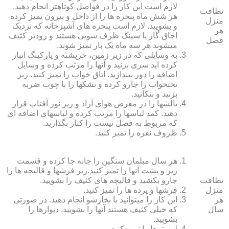
لازم است این کار را در فواصل کوتاه‏تر انجام دهید.
نظافت
هر شش ماه پنجره‏ ها را از داخل و بیرون تمیز کرده
منزل
و بشویید. لازم است پنجره‏ های آشپزخانه که نزدیک
هر
اجاق گاز یا سینک ظرف شویی هستند و زودتر کثیف
فصل
می‏شوند هر سه ماه یک بار تمیز شوند.
به وسایلی که در زیر زمین، خرپشته و پارکینگ انبار
کرده‏ اید سری بزنید و آنها را مرتب کرده و وسایل
اضافه را دور بیندازید. اتاق خواب را تمیز کنید. زیر
تختخواب را جارو کرده و تشک‏ها را با چوب ضربه
بزنید و بتکانید.
بالش‏ها را در معرض هوای آزاد و زیر نور آفتاب قرار
دهید. کمد لباس‏ها را مرتب کرده و لباس‏های اضافه ای
که مربوط به فصل نیست را کنار بگذارید.
ظروف نقره را تمیز کنید.
هر سال مبلمان سنگین را جابه جا کرده و قسمت
زیر و پشت آنها را تمیز کنید.زیر فرش‏ها و قالیچه‏ ها را
نظافت
جارو بکشید و قالیچه‏ های کثیف را بشویید.
منزل
فرش‏ها و پرده ‏ها را تمیز کنید.
هر
این کار را می‏توانید با بخارشو انجام دهید. در صورتی
سال
که خیلی کثیف هستند آنها را بشویید. دیوارها را
بشویید.
لوسترها را تمیز کنید.