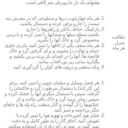
هفته‏ای یک بار جاروبرقی هم کافی است.
هر ماه چهارچوب درها و سطوحی که در معرض دید
نیست را جارو برقی کرده و دستمال بکشید.
پارکینگ، حیاط، بالکن و راهروها را جارو
بکشید.سطح مبل‏ها و صندلی‏ها را تمیز کرده و با برس
نظافت
مخصوص گرد و خاک آنها را بگیرید.
منزل
هر ماه سقف یکی از اتاق‏ها را تمیز کنید. پادری جلوی
هر ماه
حمام و توالت را بشویید و برای گرفتن گرد و خاک
قالیچه‏ ها، آنها را در فضای باز برده برس بکشید و
بگذارید مدتی زیر نور آفتاب بمانند.
پنکه سقفی و دریچه‏ های کولر را گردگیری کنید.
هر فصل وسایل و مبلمان چوبی را تمیز کنید. برای
این کار ابتدا با دستمال مرطوب گرد و خاک‏شان را
گرفته، سپس با دستمال دیگری آنها را خشک کرده و
سپس روغن بزنید.گرد و خاک باقی مانده و تار
عنکبوت‏ها را از گوشه و کنار سقف، راه پله‏ ها و جاهای
دیگر برداشته و تمیز کنید.
فیلتر هود آشپزخانه و تهویه هوا را تمیز کرده یا
تعویض کنید. اجاق گاز را به طور کامل و به دقت
تمیز کنید. در صورتی که زیاد از آن استفاده می‏کنید،