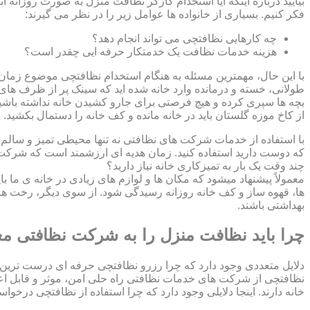
بیایید درباره اینکه آیا استخدام کارگر نظافت منزل به صورت روزانه ا
فکر کنیم. بسیاری از خانواده ها عوامل زیر را در نظر می گیرند:
چه کارهایی نظافتچی می تواند انجام دهد؟
هزینه خدمات نظافت یک خدمتکار حرفه ایی چقدر است؟
با این حال، مهمترین مسئله به هنگام استخدام نظافتچی موضوع زمان اس
طولانی، خسته و درمانده وارد خانه شده اید که سینک پر از ظرف های ک
بچه ها سپری کرده و هیچ فرصتی برای جارو کشیدن خانه نداشته باشید؟
از کاخ موزه گلستان باید در خانه مانده و کف خانه را دستمال بکشید
با استفاده از خدمات شرکت های نظافتی نه تنها محیطی تمیز و سالم بر
که دوست دارید استفاده کنید. زمان هدیه ای ارزشمند است که شرکت ن
چند وقت یک بار به تمیزکاری خانه نیاز دارید؟
معمولاً پیشنهاد میشود که مکان ها و لوازم های زیادی در خانه ی ما ب
ها، قهوه ساز و کف خانه روزانه رسیدگی شود. از سوی دیگر، رخت ها
بهداشتی باشند.
چرا باید نظافت منزل را به شرکت نظافتی مع
دلایل متعددی وجود دارد که چرا رزرو نظافتچی حرفه ای درست ترین 
نظافتچی از شرکت های خدمات نظافتی راه حلی امن، موثر و قابل اع
خانه دارند. اینجا دلایلی وجود دارد که چرا استفاده از نظافتچی درخو