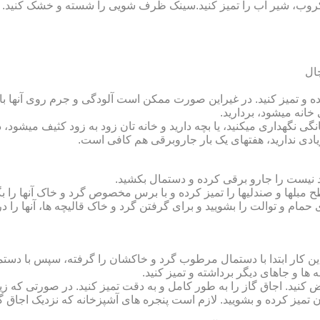
روب، شیر آب را تمیز کنید.سینک ظرف شویی را شسته و خشک کنید.
 و تمیز کنید. در غیراین صورت ممکن است آلودگی و جرم روی آنها باقی
انه می‏شود، بردارید.
گی نگهداری می‏کنید، یا بچه دارید و خانه‏ تان زود به زود کثیف می‏شود، د
ادی ندارید، هفته‏ای یک بار جاروبرقی هم کافی است.
نیست را جارو برقی کرده و دستمال بکشید.
مبل‏ها و صندلی‏ها را تمیز کرده و با برس مخصوص گرد و خاک آنها را بگ
 حمام و توالت را بشویید و برای گرفتن گرد و خاک قالیچه‏ ها، آنها را د
این کار ابتدا با دستمال مرطوب گرد و خاک‏شان را گرفته، سپس با دس
ه‏ ها و جاهای دیگر برداشته و تمیز کنید.
یض کنید. اجاق گاز را به طور کامل و به دقت تمیز کنید. در صورتی که زیا
رون تمیز کرده و بشویید. لازم است پنجره‏ های آشپزخانه که نزدیک اجا