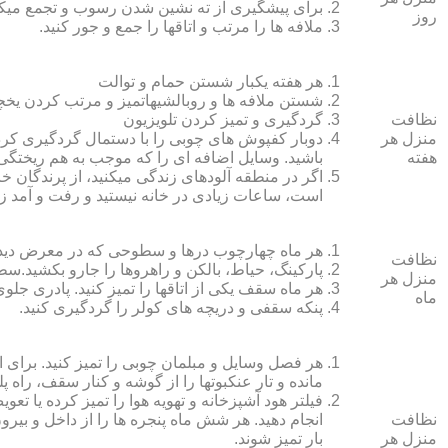
برای پیشگیری از ته نشین شدن رسوب و تجمع میک
روز
ملافه‏ ها را مرتب و اتاق‏ها را جمع و جور کنید.
هر هفته یکبار شستن حمام و توالت
شستن ملافه‏ ها و روبالشی‎هاتمیز و مرتب کردن یخچال
نظافت
گردگیری و تمیز کردن تلویزیون
منزل هر
دوبار کفپوش‏ های چوبی را با دستمال گردگیری کرده
هفته
باشید. وسایل اضافه ای را که موجب به هم ریختگی خ
اگر در منطقه آلوده‏ای زندگی می‏کنید، از پرندگان خان
است، ساعات زیادی در خانه نیستید و رفت و آمد زی
هر ماه چهارچوب درها و سطوحی که در معرض دید 
نظافت
پارکینگ، حیاط، بالکن و راهروها را جارو بکشید.سطح 
منزل هر
هر ماه سقف یکی از اتاق‏ها را تمیز کنید. پادری جلوی
ماه
پنکه سقفی و دریچه‏ های کولر را گردگیری کنید.
هر فصل وسایل و مبلمان چوبی را تمیز کنید. برای 
مانده و تار عنکبوت‏ها را از گوشه و کنار سقف، راه پل
فیلتر هود آشپزخانه و تهویه هوا را تمیز کرده یا تعو
نظافت
انجام دهید. هر شش ماه پنجره‏ ها را از داخل و بی
منزل هر
بار تمیز شوند.