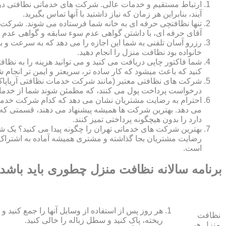
ارتباط مستقیم و خدمات عالی. شرکت های خدماتی نظافتی در ه
آیند، بنابراین هر زمان که نیاز داشتید با آنها تماس بگیرید.
تنها نظافتچی حرفه ای به خانه شما فرستاده می شوند. شرکت ه
آقای حرفه ای، با داشتن گواهی عدم سوء سابقه و گواهی عدم اع
رزرو آسان تلفنی به شما این اجازه را می دهد که به سرعت و ب
خانواده بود نظافت منزل را انجام دهید.
شما فاکتور چاپی دریافت می کنید و می توانید هزینه را به نظا
کنید که باعث میشود که کار ساده تر، سریعتر و ایمن تر انجام ش
شرکت های نظافتی معتبر (مانند شرکت خدمات نظافتی آریاپاک)
درخواست پرداخت پول می کنند، که مطمئن شوند شما از خدمات
احترام به رضایت مشتریان نشان می دهد که کدام شرکت خدم
می دهد. بهترین شرکت ها همیشه پیشنهاد می دهند، قسمتی که ش
دارد را بدون هیچگونه پرداختی تمیز کنند.
بهترین شرکت های خدماتی تهران را چگونه پیدا می کنید؟ ی
رضایت مشتریان بجا گذاشته و مشتری همیشه آماده به اشتراک
است.
برنامه سالانه نظافت منزل چطوری باید باشد
هر روز پس از استفاده از وسایل آنها را جمع کنید و 
نظافت
ریخته، پاک کنید و سطل زباله را خالی کنید.
منزل هر