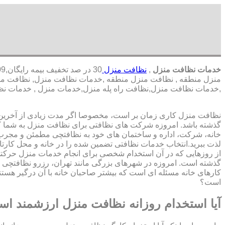
خدمات نظافت منزل
,
نظافت منزل
30 در صد تخفیف بیمه رایگان,09196351909-آقای نظام دوست,شبانه روزی کارگران مجرب
منزل منطقه , نظافت منزل منطقه ,خدمات نظافت منزل, نظافت منزل
,خدمات نظافت منزل,نظافت راه پله منزل,خدمات منزل , خدمات نظ
نظافت منزل کاری زمان بر است، مخصوصا اگر مدت زیادی از آخرین با
گذشته باشد. امروزه شرکت های نظافتی برای نظافت منزل به شما ک
خانه، شرکت، اداره و ساختمان های خود به نظافتچی مطمئن و مجرب 
لذت ببرید.انتخاب خدمات نظافتی تضمین شده را در خانه و محل کارتا
از روزهایی که در آن استخدام شخصی برای انجام خدمات منزل حرک
گذشته است. امروزه در شهرهای بزرگی مانند تهران، رزرو نظافتچی 
کارهای خانه مسئله ای است که بیشتر صاحبان خانه با آن درگیر هستند
است؟
آیا استخدام روزانه نظافت منزل ارزشمند ا