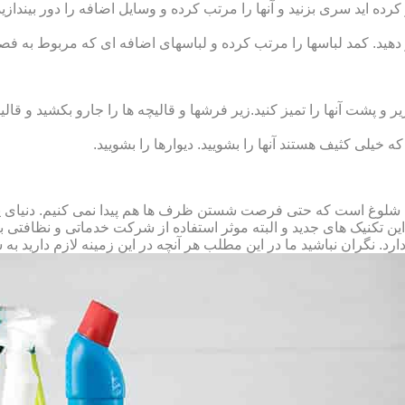
رده‏ اید سری بزنید و آنها را مرتب کرده و وسایل اضافه را دور بیندازید.
 دهید. کمد لباس‏ها را مرتب کرده و لباس‏های اضافه ای که مربوط به فص
پشت آنها را تمیز کنید.زیر فرش‏ها و قالیچه‏ ها را جارو بکشید و قالیچ
 که خیلی کثیف هستند آنها را بشویید. دیوارها را بشویید.
 شلوغ است که حتی فرصت شستن ظرف ها هم پیدا نمی کنیم. دنیای پر 
ز این تکنیک های جدید و البته موثر استفاده از شرکت خدماتی و نظافتی
د. نگران نباشید ما در این مطلب هر آنچه در این زمینه لازم دارید به 