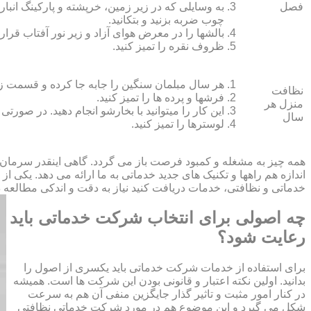
فصل
به وسایلی که در زیر زمین، خرپشته و پارکینگ انبار ک
چوب ضربه بزنید و بتکانید.
بالش‏ها را در معرض هوای آزاد و زیر نور آفتاب قرار
ظروف نقره را تمیز کنید.
هر سال مبلمان سنگین را جابه جا کرده و قسمت زیر و 
نظافت
فرش‏ها و پرده ‏ها را تمیز کنید.
منزل هر
این کار را می‏توانید با بخارشو انجام دهید. در صورتی
سال
لوسترها را تمیز کنید.
همه چیز به مشغله و کمبود فرصت باز می گردد. گاهی اینقدر سرمان
اندازه هم راهها و تکنیک های جدید خدماتی به ما ارائه می دهد. یکی ا
خدماتی و نظافتی، خدمات دریافت کنید نیاز به دقت و اندکی مطالعه دار
چه اصولی برای انتخاب شرکت خدماتی باید
رعایت شود؟
برای استفاده از خدمات شرکت خدماتی باید یکسری از اصول را
بدانید. اولین نکته اعتبار و قانونی بودن این شرکت ها است. همیشه
در کنار امور مثبت و تاثیر گذار جایگزین منفی آن هم به سرعت
شکل می گیرد و این موضوع هم در مورد شرکت خدماتی نظافتی