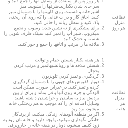
هر روز پس از استفاده از وسایل آنها را جمع کنید و
سر جای شان بگذارید.ظرف‏ها را بشویید. میز
آشپزخانه و قسمت روی کابینت‏ها را با دستمال تمیز
نظافت
کنید. اجاق گاز و ذرات غذایی را که روی آن ریخته،
منزل
پاک کنید و سطل زباله را خالی کنید.
هر روز
برای پیشگیری از ته نشین شدن رسوب و تجمع
میکروب، شیر آب را تمیز کنید.سینک ظرف شویی را
شسته و خشک کنید.
ملافه‏ ها را مرتب و اتاق‏ها را جمع و جور کنید.
هر هفته یکبار شستن حمام و توالت
شستن ملافه‏ ها و روبالشی‎هاتمیز و مرتب کردن
یخچال
گردگیری و تمیز کردن تلویزیون
دوبار کفپوش‏ های چوبی را با دستمال گردگیری
کرده و تمیز کنید. در غیراین صورت ممکن است
نظافت
آلودگی و جرم روی آنها باقی بماند و برای از بین
منزل
بردنش نیاز به سابیدن و خراشیدن داشته باشید.
هر
وسایل اضافه ای را که موجب به هم ریختگی خانه
هفته
می‏شود، بردارید.
اگر در منطقه آلوده‏ای زندگی می‏کنید، از پرندگان
خانگی نگهداری می‏کنید، یا بچه دارید و خانه‏ تان زود به
زود کثیف می‏شود، دوبار در هفته خانه را جاروبرقی