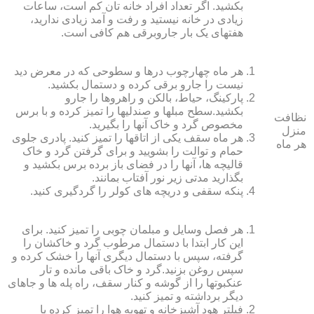
بکشید. اگر تعداد افراد خانه ‏تان کم است، ساعات
زیادی در خانه نیستید و رفت و آمد زیادی ندارید،
هفته‏ای یک بار جاروبرقی هم کافی است.
هر ماه چهارچوب درها و سطوحی که در معرض دید
نیست را جارو برقی کرده و دستمال بکشید.
پارکینگ، حیاط، بالکن و راهروها را جارو
بکشید.سطح مبل‏ها و صندلی‏ها را تمیز کرده و با برس
نظافت
مخصوص گرد و خاک آنها را بگیرید.
منزل
هر ماه سقف یکی از اتاق‏ها را تمیز کنید. پادری جلوی
هر ماه
حمام و توالت را بشویید و برای گرفتن گرد و خاک
قالیچه‏ ها، آنها را در فضای باز برده برس بکشید و
بگذارید مدتی زیر نور آفتاب بمانند.
پنکه سقفی و دریچه‏ های کولر را گردگیری کنید.
هر فصل وسایل و مبلمان چوبی را تمیز کنید. برای
این کار ابتدا با دستمال مرطوب گرد و خاک‏شان را
گرفته، سپس با دستمال دیگری آنها را خشک کرده و
سپس روغن بزنید.گرد و خاک باقی مانده و تار
عنکبوت‏ها را از گوشه و کنار سقف، راه پله‏ ها و جاهای
دیگر برداشته و تمیز کنید.
فیلتر هود آشپزخانه و تهویه هوا را تمیز کرده یا