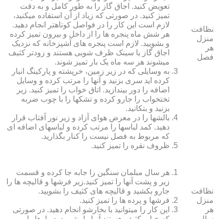
تعویض کنید. اجاق گاز را به طور کامل و به دقت
تمیز کنید. در صورتی که زیاد از آن استفاده می‏کنید،
لازم است این کار را در فواصل کوتاه‏تر انجام دهید.
نظافت
هر شش ماه پنجره‏ ها را از داخل و بیرون تمیز کرده
منزل
و بشویید. لازم است پنجره‏ های آشپزخانه که نزدیک
هر
اجاق گاز یا سینک ظرف شویی هستند و زودتر کثیف
فصل
می‏شوند هر سه ماه یک بار تمیز شوند.
به وسایلی که در زیر زمین، خرپشته و پارکینگ انبار
کرده‏ اید سری بزنید و آنها را مرتب کرده و وسایل
اضافه را دور بیندازید. اتاق خواب را تمیز کنید. زیر
تختخواب را جارو کرده و تشک‏ها را با چوب ضربه
بزنید و بتکانید.
بالش‏ها را در معرض هوای آزاد و زیر نور آفتاب قرار
دهید. کمد لباس‏ها را مرتب کرده و لباس‏های اضافه ای
که مربوط به فصل نیست را کنار بگذارید.
ظروف نقره را تمیز کنید.
هر سال مبلمان سنگین را جابه جا کرده و قسمت
زیر و پشت آنها را تمیز کنید.زیر فرش‏ها و قالیچه‏ ها را
نظافت
جارو بکشید و قالیچه‏ های کثیف را بشویید.
منزل
فرش‏ها و پرده ‏ها را تمیز کنید.
هر
این کار را می‏توانید با بخارشو انجام دهید. در صورتی
سال
که خیلی کثیف هستند آنها را بشویید. دیوارها را