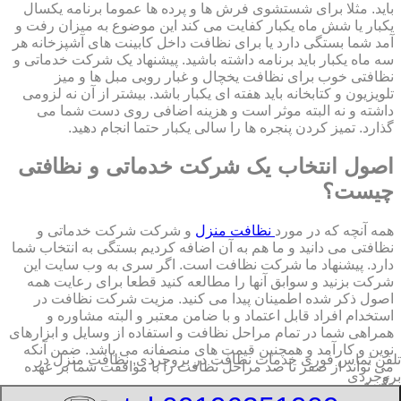
باید. مثلا برای شستشوی فرش ها و پرده ها عموما برنامه یکسال
یکبار یا شش ماه یکبار کفایت می کند این موضوع به میزان رفت و
آمد شما بستگی دارد یا برای نظافت داخل کابینت های آشپزخانه هر
سه ماه یکبار باید برنامه داشته باشید. پیشنهاد یک شرکت خدماتی و
نظافتی خوب برای نظافت یخچال و غبار روبی مبل ها و میز
تلویزیون و کتابخانه باید هفته ای یکبار باشد. بیشتر از آن نه لزومی
داشته و نه البته موثر است و هزینه اضافی روی دست شما می
گذارد. تمیز کردن پنجره ها را سالی یکبار حتما انجام دهید.
اصول انتخاب یک شرکت خدماتی و نظافتی
چیست؟
همه آنچه که در مورد
نظافت منزل
و شرکت شرکت خدماتی و
نظافتی می دانید و ما هم به آن اضافه کردیم بستگی به انتخاب شما
دارد. پیشنهاد ما شرکت نظافت است. اگر سری به وب سایت این
شرکت بزنید و سوابق آنها را مطالعه کنید قطعا برای رعایت همه
اصول ذکر شده اطمینان پیدا می کنید. مزیت شرکت نظافت در
استخدام افراد قابل اعتماد و با ضامن معتبر و البته مشاوره و
همراهی شما در تمام مراحل نظافت و استفاده از وسایل و ابزارهای
نوین و کارآمد و همچنین قیمت های منصفانه می باشد. ضمن آنکه
تلفن تماس فوری
خدمات نظافت در بروجردی, نظافت منزل در
می تواند از صفر تا صد مراحل نظافت را با موافقت شما بر عهده
بروجردی
بگیرد.