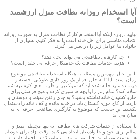
آیا استخدام روزانه نظافت منزل ارزشمند
است؟
بیایید درباره اینکه آیا استخدام کارگر نظافت منزل به صورت روزانه
انتخاب مناسبی برای اهل خانه است یا نه فکر کنیم. بسیاری از
خانواده ها عوامل زیر را در نظر می گیرند:
چه کارهایی نظافتچی می تواند انجام دهد؟
هزینه خدمات نظافت یک خدمتکار حرفه ایی چقدر است؟
با این حال، مهمترین مسئله به هنگام استخدام نظافتچی موضوع
زمان است. آیا تا به حال بعد از یک روز کاری طولانی، خسته و
درمانده وارد خانه شده اید که سینک پر از ظرف های کثیف به شما
سلام کند؟ تمام روز را با بچه ها سپری کرده و هیچ فرصتی برای
جارو کشیدن خانه نداشته باشید؟ به جای رفتن سینما با دوستان یا
بازدید از کاخ موزه گلستان باید در خانه مانده و کف خانه را دستمال
بکشید. این جاست که موضوع به کارگیری نظافتچی حرفه ای به
میان می آید.
با استفاده از خدمات شرکت های نظافتی نه تنها محیطی تمیز و
سالم برای خود و خانواده تان ایجاد می کنید، وقت آزاد برای خودتان
هم بدست می آورید. حال می توانید از زمانی که در اختیار دارید به