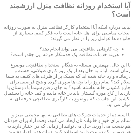
آیا استخدام روزانه نظافت منزل ارزشمند
است؟
بیایید درباره اینکه آیا استخدام کارگر نظافت منزل به صورت روزانه
انتخاب مناسبی برای اهل خانه است یا نه فکر کنیم. بسیاری از
خانواده ها عوامل زیر را در نظر می گیرند:
چه کارهایی نظافتچی می تواند انجام دهد؟
هزینه خدمات نظافت یک خدمتکار حرفه ایی چقدر است؟
با این حال، مهمترین مسئله به هنگام استخدام نظافتچی موضوع
زمان است. آیا تا به حال بعد از یک روز کاری طولانی، خسته و
درمانده وارد خانه شده اید که سینک پر از ظرف های کثیف به شما
سلام کند؟ تمام روز را با بچه ها سپری کرده و هیچ فرصتی برای
جارو کشیدن خانه نداشته باشید؟ به جای رفتن سینما با دوستان یا
بازدید از کاخ موزه گلستان باید در خانه مانده و کف خانه را دستمال
بکشید. این جاست که موضوع به کارگیری نظافتچی حرفه ای به
میان می آید.
با استفاده از خدمات شرکت های نظافتی نه تنها محیطی تمیز و
سالم برای خود و خانواده تان ایجاد می کنید، وقت آزاد برای خودتان
هم بدست می آورید. حال می توانید از زمانی که در اختیار دارید به
هر صورتی که دوست دارید استفاده کنید. زمان هدیه ای ارزشمند