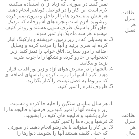
تمیز کنید. در صورتی که زیاد از آن استفاده می‏کنید،
لازم است این کار را در فواصل کوتاه‏تر انجام دهید.
نظافت
هر شش ماه پنجره‏ ها را از داخل و بیرون تمیز کرده
منزل
و بشویید. لازم است پنجره‏ های آشپزخانه که نزدیک
هر
اجاق گاز یا سینک ظرف شویی هستند و زودتر کثیف
فصل
می‏شوند هر سه ماه یک بار تمیز شوند.
به وسایلی که در زیر زمین، خرپشته و پارکینگ انبار
کرده‏ اید سری بزنید و آنها را مرتب کرده و وسایل
اضافه را دور بیندازید. اتاق خواب را تمیز کنید. زیر
تختخواب را جارو کرده و تشک‏ها را با چوب ضربه
بزنید و بتکانید.
بالش‏ها را در معرض هوای آزاد و زیر نور آفتاب قرار
دهید. کمد لباس‏ها را مرتب کرده و لباس‏های اضافه ای
که مربوط به فصل نیست را کنار بگذارید.
ظروف نقره را تمیز کنید.
هر سال مبلمان سنگین را جابه جا کرده و قسمت
زیر و پشت آنها را تمیز کنید.زیر فرش‏ها و قالیچه‏ ها را
نظافت
جارو بکشید و قالیچه‏ های کثیف را بشویید.
منزل
فرش‏ها و پرده ‏ها را تمیز کنید.
هر
این کار را می‏توانید با بخارشو انجام دهید. در صورتی
سال
که خیلی کثیف هستند آنها را بشویید. دیوارها را
بشویید.