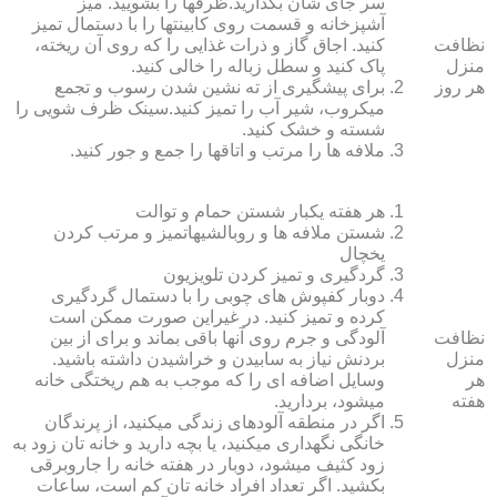
سر جای شان بگذارید.ظرف‏ها را بشویید. میز
آشپزخانه و قسمت روی کابینت‏ها را با دستمال تمیز
نظافت
کنید. اجاق گاز و ذرات غذایی را که روی آن ریخته،
منزل
پاک کنید و سطل زباله را خالی کنید.
هر روز
برای پیشگیری از ته نشین شدن رسوب و تجمع
میکروب، شیر آب را تمیز کنید.سینک ظرف شویی را
شسته و خشک کنید.
ملافه‏ ها را مرتب و اتاق‏ها را جمع و جور کنید.
هر هفته یکبار شستن حمام و توالت
شستن ملافه‏ ها و روبالشی‎هاتمیز و مرتب کردن
یخچال
گردگیری و تمیز کردن تلویزیون
دوبار کفپوش‏ های چوبی را با دستمال گردگیری
کرده و تمیز کنید. در غیراین صورت ممکن است
نظافت
آلودگی و جرم روی آنها باقی بماند و برای از بین
منزل
بردنش نیاز به سابیدن و خراشیدن داشته باشید.
هر
وسایل اضافه ای را که موجب به هم ریختگی خانه
هفته
می‏شود، بردارید.
اگر در منطقه آلوده‏ای زندگی می‏کنید، از پرندگان
خانگی نگهداری می‏کنید، یا بچه دارید و خانه‏ تان زود به
زود کثیف می‏شود، دوبار در هفته خانه را جاروبرقی
بکشید. اگر تعداد افراد خانه ‏تان کم است، ساعات