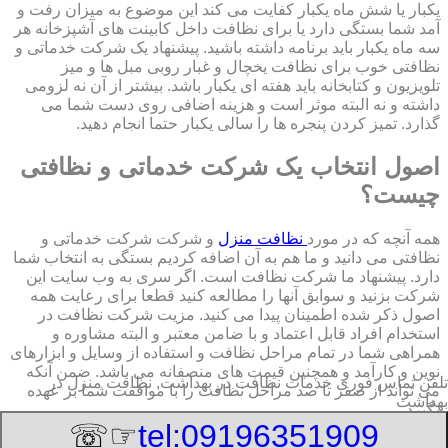
یکبار یا شش ماه یکبار کفایت می کند این موضوع به میزان رفت و
آمد شما بستگی دارد یا برای نظافت داخل کابینت های آشپزخانه هر
سه ماه یکبار باید برنامه داشته باشید. پیشنهاد یک شرکت خدماتی و
نظافتی خوب برای نظافت یخچال و غبار روبی مبل ها و میز
تلویزیون و کتابخانه باید هفته ای یکبار باشد. بیشتر از آن نه لزومی
داشته و نه البته موثر است و هزینه اضافی روی دست شما می
گذارد. تمیز کردن پنجره ها را سالی یکبار حتما انجام دهید.
اصول انتخاب یک شرکت خدماتی و نظافتی
چیست؟
همه آنچه که در مورد
نظافت منزل
و شرکت شرکت خدماتی و
نظافتی می دانید و ما هم به آن اضافه کردیم بستگی به انتخاب شما
دارد. پیشنهاد ما شرکت نظافت است. اگر سری به وب سایت این
شرکت بزنید و سوابق آنها را مطالعه کنید قطعا برای رعایت همه
اصول ذکر شده اطمینان پیدا می کنید. مزیت شرکت نظافت در
استخدام افراد قابل اعتماد و با ضامن معتبر و البته مشاوره و
همراهی شما در تمام مراحل نظافت و استفاده از وسایل و ابزارهای
نوین و کارآمد و همچنین قیمت های منصفانه می باشد. ضمن آنکه
تلفن تماس فوری
خدمات نظافت در بهداشت, نظافت منزل در
می تواند از صفر تا صد مراحل نظافت را با موافقت شما بر عهده
بهداشت
بگیرد.
☞☏
tel:09196351909
8/7/2026 7:30:58 AM
:Published Date: