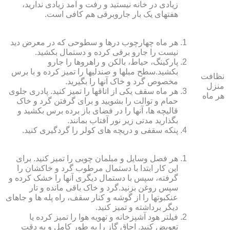
زیادی در خانه نیستید و رفت و آمد زیادی ندارید،
هفته‏ای یک بار جاروبرقی هم کافی است.
هر ماه چهارچوب درها و سطوحی که در معرض دید
نیست را جارو برقی کرده و دستمال بکشید.
پارکینگ، حیاط، بالکن و راهروها را جارو
بکشید.سطح مبل‏ها و صندلی‏ها را تمیز کرده و با برس
نظافت
مخصوص گرد و خاک آنها را بگیرید.
منزل
هر ماه سقف یکی از اتاق‏ها را تمیز کنید. پادری جلوی
هر ماه
حمام و توالت را بشویید و برای گرفتن گرد و خاک
قالیچه‏ ها، آنها را در فضای باز برده برس بکشید و
بگذارید مدتی زیر نور آفتاب بمانند.
پنکه سقفی و دریچه‏ های کولر را گردگیری کنید.
هر فصل وسایل و مبلمان چوبی را تمیز کنید. برای
این کار ابتدا با دستمال مرطوب گرد و خاک‏شان را
گرفته، سپس با دستمال دیگری آنها را خشک کرده و
سپس روغن بزنید.گرد و خاک باقی مانده و تار
عنکبوت‏ها را از گوشه و کنار سقف، راه پله‏ ها و جاهای
دیگر برداشته و تمیز کنید.
فیلتر هود آشپزخانه و تهویه هوا را تمیز کرده یا
تعویض کنید. اجاق گاز را به طور کامل و به دقت