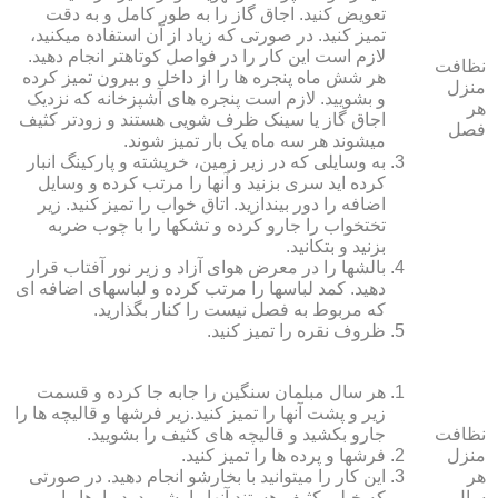
تعویض کنید. اجاق گاز را به طور کامل و به دقت
تمیز کنید. در صورتی که زیاد از آن استفاده می‏کنید،
لازم است این کار را در فواصل کوتاه‏تر انجام دهید.
نظافت
هر شش ماه پنجره‏ ها را از داخل و بیرون تمیز کرده
منزل
و بشویید. لازم است پنجره‏ های آشپزخانه که نزدیک
هر
اجاق گاز یا سینک ظرف شویی هستند و زودتر کثیف
فصل
می‏شوند هر سه ماه یک بار تمیز شوند.
به وسایلی که در زیر زمین، خرپشته و پارکینگ انبار
کرده‏ اید سری بزنید و آنها را مرتب کرده و وسایل
اضافه را دور بیندازید. اتاق خواب را تمیز کنید. زیر
تختخواب را جارو کرده و تشک‏ها را با چوب ضربه
بزنید و بتکانید.
بالش‏ها را در معرض هوای آزاد و زیر نور آفتاب قرار
دهید. کمد لباس‏ها را مرتب کرده و لباس‏های اضافه ای
که مربوط به فصل نیست را کنار بگذارید.
ظروف نقره را تمیز کنید.
هر سال مبلمان سنگین را جابه جا کرده و قسمت
زیر و پشت آنها را تمیز کنید.زیر فرش‏ها و قالیچه‏ ها را
نظافت
جارو بکشید و قالیچه‏ های کثیف را بشویید.
منزل
فرش‏ها و پرده ‏ها را تمیز کنید.
هر
این کار را می‏توانید با بخارشو انجام دهید. در صورتی
سال
که خیلی کثیف هستند آنها را بشویید. دیوارها را