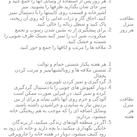
هر روز پس از استفاده از وسایل آنها را جمع کنید و
سر جای شان بگذارید.ظرف‏ها را بشویید. میز
آشپزخانه و قسمت روی کابینت‏ها را با دستمال تمیز
نظافت
کنید. اجاق گاز و ذرات غذایی را که روی آن ریخته،
منزل
پاک کنید و سطل زباله را خالی کنید.
هر روز
برای پیشگیری از ته نشین شدن رسوب و تجمع
میکروب، شیر آب را تمیز کنید.سینک ظرف شویی را
شسته و خشک کنید.
ملافه‏ ها را مرتب و اتاق‏ها را جمع و جور کنید.
هر هفته یکبار شستن حمام و توالت
شستن ملافه‏ ها و روبالشی‎هاتمیز و مرتب کردن
یخچال
گردگیری و تمیز کردن تلویزیون
دوبار کفپوش‏ های چوبی را با دستمال گردگیری
کرده و تمیز کنید. در غیراین صورت ممکن است
نظافت
آلودگی و جرم روی آنها باقی بماند و برای از بین
منزل
بردنش نیاز به سابیدن و خراشیدن داشته باشید.
هر
وسایل اضافه ای را که موجب به هم ریختگی خانه
هفته
می‏شود، بردارید.
اگر در منطقه آلوده‏ای زندگی می‏کنید، از پرندگان
خانگی نگهداری می‏کنید، یا بچه دارید و خانه‏ تان زود به
زود کثیف می‏شود، دوبار در هفته خانه را جاروبرقی