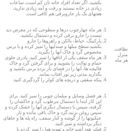
بکشید. اگر تعداد افراد خانه ‏تان کم است، ساعات
زیادی در خانه نیستید و رفت و آمد زیادی ندارید،
هفته‏ای یک بار جاروبرقی هم کافی است.
هر ماه چهارچوب درها و سطوحی که در معرض دید
نیست را جارو برقی کرده و دستمال بکشید.
پارکینگ، حیاط، بالکن و راهروها را جارو
بکشید.سطح مبل‏ها و صندلی‏ها را تمیز کرده و با برس
نظافت
مخصوص گرد و خاک آنها را بگیرید.
منزل
هر ماه سقف یکی از اتاق‏ها را تمیز کنید. پادری جلوی
هر ماه
حمام و توالت را بشویید و برای گرفتن گرد و خاک
قالیچه‏ ها، آنها را در فضای باز برده برس بکشید و
بگذارید مدتی زیر نور آفتاب بمانند.
پنکه سقفی و دریچه‏ های کولر را گردگیری کنید.
هر فصل وسایل و مبلمان چوبی را تمیز کنید. برای
این کار ابتدا با دستمال مرطوب گرد و خاک‏شان را
گرفته، سپس با دستمال دیگری آنها را خشک کرده و
سپس روغن بزنید.گرد و خاک باقی مانده و تار
عنکبوت‏ها را از گوشه و کنار سقف، راه پله‏ ها و جاهای
دیگر برداشته و تمیز کنید.
فیلتر هود آشپزخانه و تهویه هوا را تمیز کرده یا