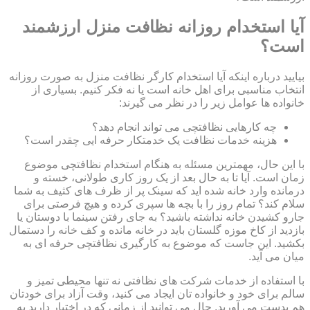
آیا استخدام روزانه نظافت منزل ارزشمند
است؟
بیایید درباره اینکه آیا استخدام کارگر نظافت منزل به صورت روزانه
انتخاب مناسبی برای اهل خانه است یا نه فکر کنیم. بسیاری از
خانواده ها عوامل زیر را در نظر می گیرند:
چه کارهایی نظافتچی می تواند انجام دهد؟
هزینه خدمات نظافت یک خدمتکار حرفه ایی چقدر است؟
با این حال، مهمترین مسئله به هنگام استخدام نظافتچی موضوع
زمان است. آیا تا به حال بعد از یک روز کاری طولانی، خسته و
درمانده وارد خانه شده اید که سینک پر از ظرف های کثیف به شما
سلام کند؟ تمام روز را با بچه ها سپری کرده و هیچ فرصتی برای
جارو کشیدن خانه نداشته باشید؟ به جای رفتن سینما با دوستان یا
بازدید از کاخ موزه گلستان باید در خانه مانده و کف خانه را دستمال
بکشید. این جاست که موضوع به کارگیری نظافتچی حرفه ای به
میان می آید.
با استفاده از خدمات شرکت های نظافتی نه تنها محیطی تمیز و
سالم برای خود و خانواده تان ایجاد می کنید، وقت آزاد برای خودتان
هم بدست می آورید. حال می توانید از زمانی که در اختیار دارید به