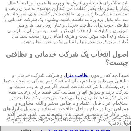
باید. مثلا برای شستشوی فرش ها و پرده ها عموما برنامه یکسال
یکبار یا شش ماه یکبار کفایت می کند این موضوع به میزان رفت و
آمد شما بستگی دارد یا برای نظافت داخل کابینت های آشپزخانه هر
سه ماه یکبار باید برنامه داشته باشید. پیشنهاد یک شرکت خدماتی و
نظافتی خوب برای نظافت یخچال و غبار روبی مبل ها و میز
تلویزیون و کتابخانه باید هفته ای یکبار باشد. بیشتر از آن نه لزومی
داشته و نه البته موثر است و هزینه اضافی روی دست شما می
گذارد. تمیز کردن پنجره ها را سالی یکبار حتما انجام دهید.
اصول انتخاب یک شرکت خدماتی و نظافتی
چیست؟
همه آنچه که در مورد
نظافت منزل
و شرکت شرکت خدماتی و
نظافتی می دانید و ما هم به آن اضافه کردیم بستگی به انتخاب شما
دارد. پیشنهاد ما شرکت نظافت است. اگر سری به وب سایت این
شرکت بزنید و سوابق آنها را مطالعه کنید قطعا برای رعایت همه
اصول ذکر شده اطمینان پیدا می کنید. مزیت شرکت نظافت در
استخدام افراد قابل اعتماد و با ضامن معتبر و البته مشاوره و
همراهی شما در تمام مراحل نظافت و استفاده از وسایل و ابزارهای
نوین و کارآمد و همچنین قیمت های منصفانه می باشد. ضمن آنکه
تلفن تماس فوری
خدمات نظافت در اتوبان باقری, نظافت منزل در
می تواند از صفر تا صد مراحل نظافت را با موافقت شما بر عهده
اتوبان باقری
بگیرد.