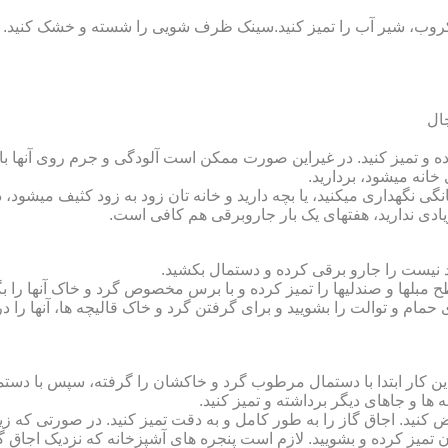
روب، شیر آب را تمیز کنید.سینک ظرف شویی را شسته و خشک کنید.
 و تمیز کنید. در غیراین صورت ممکن است آلودگی و جرم روی آنها باقی
انه می‏شود، بردارید.
گی نگهداری می‏کنید، یا بچه دارید و خانه‏ تان زود به زود کثیف می‏شود، د
ادی ندارید، هفته‏ای یک بار جاروبرقی هم کافی است.
نیست را جارو برقی کرده و دستمال بکشید.
مبل‏ها و صندلی‏ها را تمیز کرده و با برس مخصوص گرد و خاک آنها را بگ
 حمام و توالت را بشویید و برای گرفتن گرد و خاک قالیچه‏ ها، آنها را د
این کار ابتدا با دستمال مرطوب گرد و خاک‏شان را گرفته، سپس با دس
ه‏ ها و جاهای دیگر برداشته و تمیز کنید.
یض کنید. اجاق گاز را به طور کامل و به دقت تمیز کنید. در صورتی که زیا
رون تمیز کرده و بشویید. لازم است پنجره‏ های آشپزخانه که نزدیک اجا