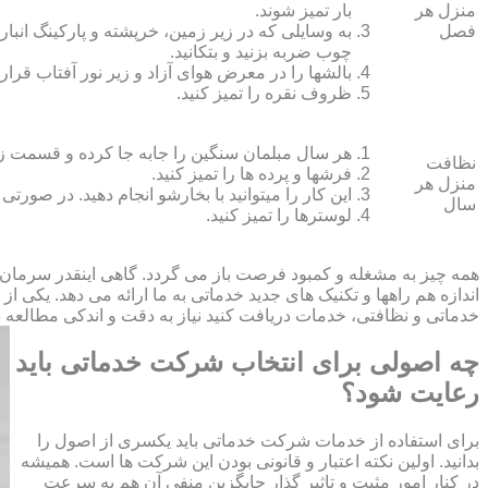
منزل هر
بار تمیز شوند.
فصل
به وسایلی که در زیر زمین، خرپشته و پارکینگ انبار ک
چوب ضربه بزنید و بتکانید.
بالش‏ها را در معرض هوای آزاد و زیر نور آفتاب قرار
ظروف نقره را تمیز کنید.
هر سال مبلمان سنگین را جابه جا کرده و قسمت زیر و 
نظافت
فرش‏ها و پرده ‏ها را تمیز کنید.
منزل هر
این کار را می‏توانید با بخارشو انجام دهید. در صورتی
سال
لوسترها را تمیز کنید.
همه چیز به مشغله و کمبود فرصت باز می گردد. گاهی اینقدر سرمان
اندازه هم راهها و تکنیک های جدید خدماتی به ما ارائه می دهد. یکی ا
خدماتی و نظافتی، خدمات دریافت کنید نیاز به دقت و اندکی مطالعه دار
چه اصولی برای انتخاب شرکت خدماتی باید
رعایت شود؟
برای استفاده از خدمات شرکت خدماتی باید یکسری از اصول را
بدانید. اولین نکته اعتبار و قانونی بودن این شرکت ها است. همیشه
در کنار امور مثبت و تاثیر گذار جایگزین منفی آن هم به سرعت