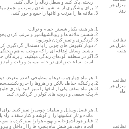
ریخته، پاک کنید و سطل زباله را خالی کنید.
منزل هر
برای پیشگیری از ته نشین شدن رسوب و تجمع میک
روز
ملافه‏ ها را مرتب و اتاق‏ها را جمع و جور کنید.
هر هفته یکبار شستن حمام و توالت
شستن ملافه‏ ها و روبالشی‎هاتمیز و مرتب کردن یخچال
نظافت
گردگیری و تمیز کردن تلویزیون
منزل هر
دوبار کفپوش‏ های چوبی را با دستمال گردگیری کرده
هفته
باشید. وسایل اضافه ای را که موجب به هم ریختگی خ
اگر در منطقه آلوده‏ای زندگی می‏کنید، از پرندگان خان
است، ساعات زیادی در خانه نیستید و رفت و آمد زی
هر ماه چهارچوب درها و سطوحی که در معرض دید 
نظافت
پارکینگ، حیاط، بالکن و راهروها را جارو بکشید.سطح 
منزل هر
هر ماه سقف یکی از اتاق‏ها را تمیز کنید. پادری جلوی
ماه
پنکه سقفی و دریچه‏ های کولر را گردگیری کنید.
هر فصل وسایل و مبلمان چوبی را تمیز کنید. برای 
مانده و تار عنکبوت‏ها را از گوشه و کنار سقف، راه پل
فیلتر هود آشپزخانه و تهویه هوا را تمیز کرده یا تعو
نظافت
انجام دهید. هر شش ماه پنجره‏ ها را از داخل و بی