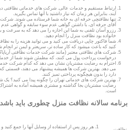
ارتباط مستقیم و خدمات عالی. شرکت های خدماتی نظافتی در ه
آیند، بنابراین هر زمان که نیاز داشتید با آنها تماس بگیرید.
تنها نظافتچی حرفه ای به خانه شما فرستاده می شوند. شرکت ه
آقای حرفه ای، با داشتن گواهی عدم سوء سابقه و گواهی عدم اع
رزرو آسان تلفنی به شما این اجازه را می دهد که به سرعت و ب
خانواده بود نظافت منزل را انجام دهید.
شما فاکتور چاپی دریافت می کنید و می توانید هزینه را به نظا
کنید که باعث میشود که کار ساده تر، سریعتر و ایمن تر انجام ش
شرکت های نظافتی معتبر (مانند شرکت خدمات نظافتی آریاپاک)
درخواست پرداخت پول می کنند، که مطمئن شوند شما از خدمات
احترام به رضایت مشتریان نشان می دهد که کدام شرکت خدم
می دهد. بهترین شرکت ها همیشه پیشنهاد می دهند، قسمتی که ش
دارد را بدون هیچگونه پرداختی تمیز کنند.
بهترین شرکت های خدماتی تهران را چگونه پیدا می کنید؟ ی
رضایت مشتریان بجا گذاشته و مشتری همیشه آماده به اشتراک
است.
برنامه سالانه نظافت منزل چطوری باید باشد
هر روز پس از استفاده از وسایل آنها را جمع کنید و 
نظافت