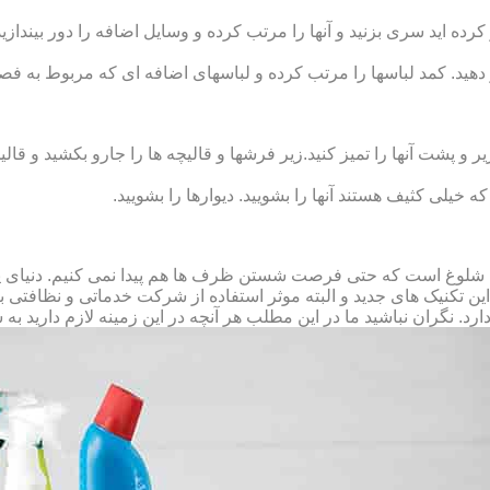
رده‏ اید سری بزنید و آنها را مرتب کرده و وسایل اضافه را دور بیندازید.
 دهید. کمد لباس‏ها را مرتب کرده و لباس‏های اضافه ای که مربوط به فص
پشت آنها را تمیز کنید.زیر فرش‏ها و قالیچه‏ ها را جارو بکشید و قالیچ
 که خیلی کثیف هستند آنها را بشویید. دیوارها را بشویید.
 شلوغ است که حتی فرصت شستن ظرف ها هم پیدا نمی کنیم. دنیای پر 
ز این تکنیک های جدید و البته موثر استفاده از شرکت خدماتی و نظافتی
د. نگران نباشید ما در این مطلب هر آنچه در این زمینه لازم دارید به 