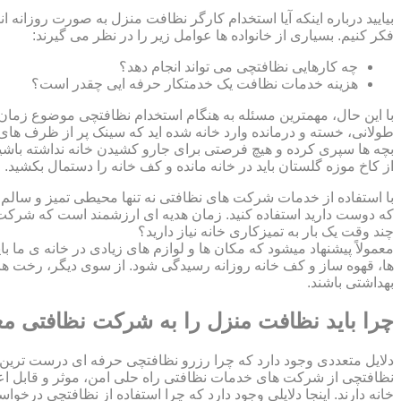
بیایید درباره اینکه آیا استخدام کارگر نظافت منزل به صورت روزانه ا
فکر کنیم. بسیاری از خانواده ها عوامل زیر را در نظر می گیرند:
چه کارهایی نظافتچی می تواند انجام دهد؟
هزینه خدمات نظافت یک خدمتکار حرفه ایی چقدر است؟
با این حال، مهمترین مسئله به هنگام استخدام نظافتچی موضوع زمان اس
طولانی، خسته و درمانده وارد خانه شده اید که سینک پر از ظرف های ک
بچه ها سپری کرده و هیچ فرصتی برای جارو کشیدن خانه نداشته باشید؟
از کاخ موزه گلستان باید در خانه مانده و کف خانه را دستمال بکشید
با استفاده از خدمات شرکت های نظافتی نه تنها محیطی تمیز و سالم بر
که دوست دارید استفاده کنید. زمان هدیه ای ارزشمند است که شرکت ن
چند وقت یک بار به تمیزکاری خانه نیاز دارید؟
معمولاً پیشنهاد میشود که مکان ها و لوازم های زیادی در خانه ی ما ب
ها، قهوه ساز و کف خانه روزانه رسیدگی شود. از سوی دیگر، رخت ها
بهداشتی باشند.
چرا باید نظافت منزل را به شرکت نظافتی مع
دلایل متعددی وجود دارد که چرا رزرو نظافتچی حرفه ای درست ترین 
نظافتچی از شرکت های خدمات نظافتی راه حلی امن، موثر و قابل اع
خانه دارند. اینجا دلایلی وجود دارد که چرا استفاده از نظافتچی درخو