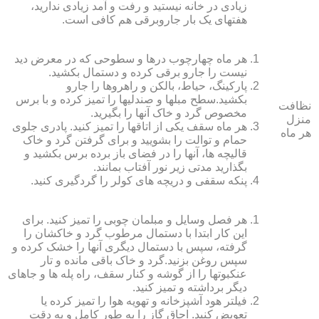
زیادی در خانه نیستید و رفت و آمد زیادی ندارید،
هفته‏ای یک بار جاروبرقی هم کافی است.
هر ماه چهارچوب درها و سطوحی که در معرض دید
نیست را جارو برقی کرده و دستمال بکشید.
پارکینگ، حیاط، بالکن و راهروها را جارو
بکشید.سطح مبل‏ها و صندلی‏ها را تمیز کرده و با برس
نظافت
مخصوص گرد و خاک آنها را بگیرید.
منزل
هر ماه سقف یکی از اتاق‏ها را تمیز کنید. پادری جلوی
هر ماه
حمام و توالت را بشویید و برای گرفتن گرد و خاک
قالیچه‏ ها، آنها را در فضای باز برده برس بکشید و
بگذارید مدتی زیر نور آفتاب بمانند.
پنکه سقفی و دریچه‏ های کولر را گردگیری کنید.
هر فصل وسایل و مبلمان چوبی را تمیز کنید. برای
این کار ابتدا با دستمال مرطوب گرد و خاک‏شان را
گرفته، سپس با دستمال دیگری آنها را خشک کرده و
سپس روغن بزنید.گرد و خاک باقی مانده و تار
عنکبوت‏ها را از گوشه و کنار سقف، راه پله‏ ها و جاهای
دیگر برداشته و تمیز کنید.
فیلتر هود آشپزخانه و تهویه هوا را تمیز کرده یا
تعویض کنید. اجاق گاز را به طور کامل و به دقت