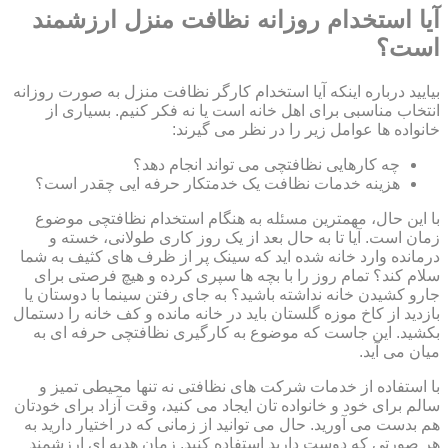
آیا استخدام روزانه نظافت منزل ارزشمند
است؟
بیایید درباره اینکه آیا استخدام کارگر نظافت منزل به صورت روزانه
انتخاب مناسبی برای اهل خانه است یا نه فکر کنیم. بسیاری از
خانواده ها عوامل زیر را در نظر می گیرند:
چه کارهایی نظافتچی می تواند انجام دهد؟
هزینه خدمات نظافت یک خدمتکار حرفه ایی چقدر است؟
با این حال، مهمترین مسئله به هنگام استخدام نظافتچی موضوع
زمان است. آیا تا به حال بعد از یک روز کاری طولانی، خسته و
درمانده وارد خانه شده اید که سینک پر از ظرف های کثیف به شما
سلام کند؟ تمام روز را با بچه ها سپری کرده و هیچ فرصتی برای
جارو کشیدن خانه نداشته باشید؟ به جای رفتن سینما با دوستان یا
بازدید از کاخ موزه گلستان باید در خانه مانده و کف خانه را دستمال
بکشید. این جاست که موضوع به کارگیری نظافتچی حرفه ای به
میان می آید.
با استفاده از خدمات شرکت های نظافتی نه تنها محیطی تمیز و
سالم برای خود و خانواده تان ایجاد می کنید، وقت آزاد برای خودتان
هم بدست می آورید. حال می توانید از زمانی که در اختیار دارید به
هر صورتی که دوست دارید استفاده کنید. زمان هدیه ای ارزشمند