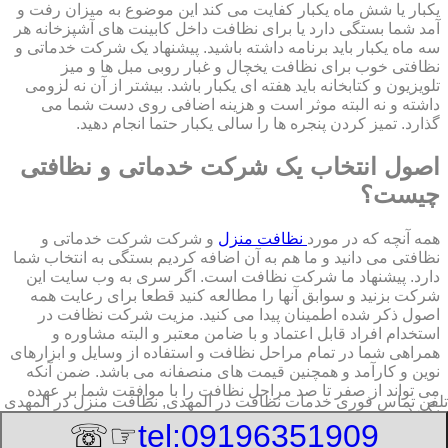
یکبار یا شش ماه یکبار کفایت می کند این موضوع به میزان رفت و
آمد شما بستگی دارد یا برای نظافت داخل کابینت های آشپزخانه هر
سه ماه یکبار باید برنامه داشته باشید. پیشنهاد یک شرکت خدماتی و
نظافتی خوب برای نظافت یخچال و غبار روبی مبل ها و میز
تلویزیون و کتابخانه باید هفته ای یکبار باشد. بیشتر از آن نه لزومی
داشته و نه البته موثر است و هزینه اضافی روی دست شما می
گذارد. تمیز کردن پنجره ها را سالی یکبار حتما انجام دهید.
اصول انتخاب یک شرکت خدماتی و نظافتی
چیست؟
همه آنچه که در مورد
نظافت منزل
و شرکت شرکت خدماتی و
نظافتی می دانید و ما هم به آن اضافه کردیم بستگی به انتخاب شما
دارد. پیشنهاد ما شرکت نظافت است. اگر سری به وب سایت این
شرکت بزنید و سوابق آنها را مطالعه کنید قطعا برای رعایت همه
اصول ذکر شده اطمینان پیدا می کنید. مزیت شرکت نظافت در
استخدام افراد قابل اعتماد و با ضامن معتبر و البته مشاوره و
همراهی شما در تمام مراحل نظافت و استفاده از وسایل و ابزارهای
نوین و کارآمد و همچنین قیمت های منصفانه می باشد. ضمن آنکه
می تواند از صفر تا صد مراحل نظافت را با موافقت شما بر عهده
تلفن تماس فوری
خدمات نظافت در المهدی, نظافت منزل در المهدی
بگیرد.
☞☏
tel:09196351909
8/7/2026 5:12:07 AM
:Published Date: