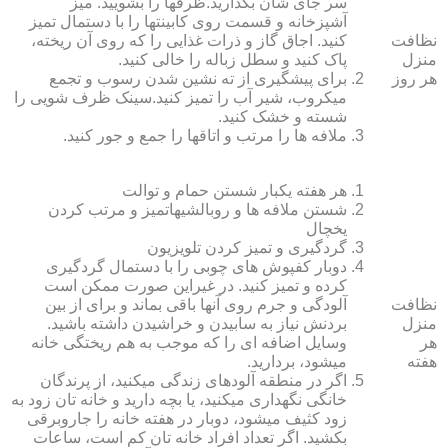
سر جای شان بگذارید.ظرف‏ها را بشویید. میز
آشپزخانه و قسمت روی کابینت‏ها را با دستمال تمیز
نظافت
کنید. اجاق گاز و ذرات غذایی را که روی آن ریخته،
منزل
پاک کنید و سطل زباله را خالی کنید.
هر روز
برای پیشگیری از ته نشین شدن رسوب و تجمع
میکروب، شیر آب را تمیز کنید.سینک ظرف شویی را
شسته و خشک کنید.
ملافه‏ ها را مرتب و اتاق‏ها را جمع و جور کنید.
هر هفته یکبار شستن حمام و توالت
شستن ملافه‏ ها و روبالشی‎هاتمیز و مرتب کردن
یخچال
گردگیری و تمیز کردن تلویزیون
دوبار کفپوش‏ های چوبی را با دستمال گردگیری
کرده و تمیز کنید. در غیراین صورت ممکن است
نظافت
آلودگی و جرم روی آنها باقی بماند و برای از بین
منزل
بردنش نیاز به سابیدن و خراشیدن داشته باشید.
هر
وسایل اضافه ای را که موجب به هم ریختگی خانه
هفته
می‏شود، بردارید.
اگر در منطقه آلوده‏ای زندگی می‏کنید، از پرندگان
خانگی نگهداری می‏کنید، یا بچه دارید و خانه‏ تان زود به
زود کثیف می‏شود، دوبار در هفته خانه را جاروبرقی
بکشید. اگر تعداد افراد خانه ‏تان کم است، ساعات