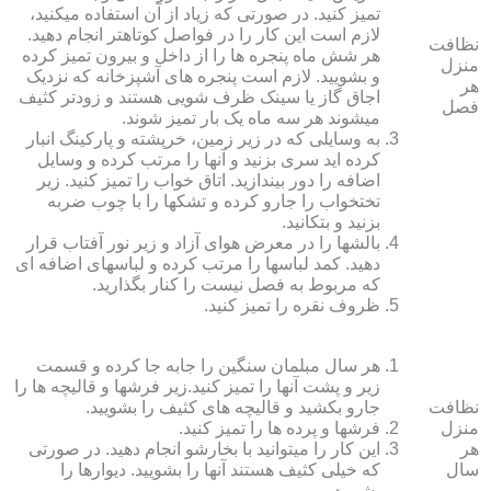
تمیز کنید. در صورتی که زیاد از آن استفاده می‏کنید،
لازم است این کار را در فواصل کوتاه‏تر انجام دهید.
نظافت
هر شش ماه پنجره‏ ها را از داخل و بیرون تمیز کرده
منزل
و بشویید. لازم است پنجره‏ های آشپزخانه که نزدیک
هر
اجاق گاز یا سینک ظرف شویی هستند و زودتر کثیف
فصل
می‏شوند هر سه ماه یک بار تمیز شوند.
به وسایلی که در زیر زمین، خرپشته و پارکینگ انبار
کرده‏ اید سری بزنید و آنها را مرتب کرده و وسایل
اضافه را دور بیندازید. اتاق خواب را تمیز کنید. زیر
تختخواب را جارو کرده و تشک‏ها را با چوب ضربه
بزنید و بتکانید.
بالش‏ها را در معرض هوای آزاد و زیر نور آفتاب قرار
دهید. کمد لباس‏ها را مرتب کرده و لباس‏های اضافه ای
که مربوط به فصل نیست را کنار بگذارید.
ظروف نقره را تمیز کنید.
هر سال مبلمان سنگین را جابه جا کرده و قسمت
زیر و پشت آنها را تمیز کنید.زیر فرش‏ها و قالیچه‏ ها را
نظافت
جارو بکشید و قالیچه‏ های کثیف را بشویید.
منزل
فرش‏ها و پرده ‏ها را تمیز کنید.
هر
این کار را می‏توانید با بخارشو انجام دهید. در صورتی
سال
که خیلی کثیف هستند آنها را بشویید. دیوارها را
بشویید.