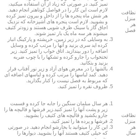
تمیز کنید. در صورتی که زیاد از آن استفاده می‏کنید،
لازم است این کار را در فواصل کوتاه‏تر انجام دهید.
نظافت
هر شش ماه پنجره‏ ها را از داخل و بیرون تمیز کرده
منزل
و بشویید. لازم است پنجره‏ های آشپزخانه که نزدیک
هر
اجاق گاز یا سینک ظرف شویی هستند و زودتر کثیف
فصل
می‏شوند هر سه ماه یک بار تمیز شوند.
به وسایلی که در زیر زمین، خرپشته و پارکینگ انبار
کرده‏ اید سری بزنید و آنها را مرتب کرده و وسایل
اضافه را دور بیندازید. اتاق خواب را تمیز کنید. زیر
تختخواب را جارو کرده و تشک‏ها را با چوب ضربه
بزنید و بتکانید.
بالش‏ها را در معرض هوای آزاد و زیر نور آفتاب قرار
دهید. کمد لباس‏ها را مرتب کرده و لباس‏های اضافه ای
که مربوط به فصل نیست را کنار بگذارید.
ظروف نقره را تمیز کنید.
هر سال مبلمان سنگین را جابه جا کرده و قسمت
زیر و پشت آنها را تمیز کنید.زیر فرش‏ها و قالیچه‏ ها را
نظافت
جارو بکشید و قالیچه‏ های کثیف را بشویید.
منزل
فرش‏ها و پرده ‏ها را تمیز کنید.
هر
این کار را می‏توانید با بخارشو انجام دهید. در صورتی
سال
که خیلی کثیف هستند آنها را بشویید. دیوارها را
بشویید.