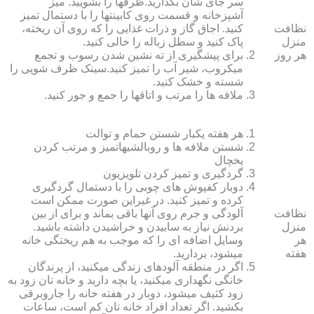
سر جای شان بگذارید.ظرف‏ها را بشویید. میز
آشپزخانه و قسمت روی کابینت‏ها را با دستمال تمیز
نظافت
کنید. اجاق گاز و ذرات غذایی را که روی آن ریخته،
منزل
پاک کنید و سطل زباله را خالی کنید.
هر روز
برای پیشگیری از ته نشین شدن رسوب و تجمع
میکروب، شیر آب را تمیز کنید.سینک ظرف شویی را
شسته و خشک کنید.
ملافه‏ ها را مرتب و اتاق‏ها را جمع و جور کنید.
هر هفته یکبار شستن حمام و توالت
شستن ملافه‏ ها و روبالشی‎هاتمیز و مرتب کردن
یخچال
گردگیری و تمیز کردن تلویزیون
دوبار کفپوش‏ های چوبی را با دستمال گردگیری
کرده و تمیز کنید. در غیراین صورت ممکن است
نظافت
آلودگی و جرم روی آنها باقی بماند و برای از بین
منزل
بردنش نیاز به سابیدن و خراشیدن داشته باشید.
هر
وسایل اضافه ای را که موجب به هم ریختگی خانه
هفته
می‏شود، بردارید.
اگر در منطقه آلوده‏ای زندگی می‏کنید، از پرندگان
خانگی نگهداری می‏کنید، یا بچه دارید و خانه‏ تان زود به
زود کثیف می‏شود، دوبار در هفته خانه را جاروبرقی
بکشید. اگر تعداد افراد خانه ‏تان کم است، ساعات