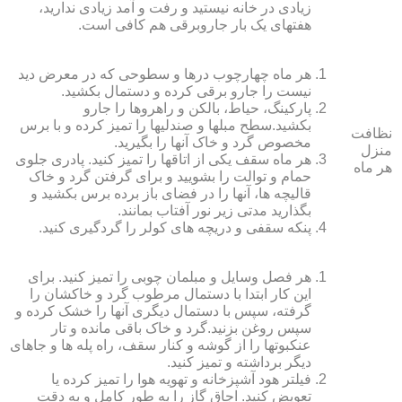
زیادی در خانه نیستید و رفت و آمد زیادی ندارید،
هفته‏ای یک بار جاروبرقی هم کافی است.
هر ماه چهارچوب درها و سطوحی که در معرض دید
نیست را جارو برقی کرده و دستمال بکشید.
پارکینگ، حیاط، بالکن و راهروها را جارو
بکشید.سطح مبل‏ها و صندلی‏ها را تمیز کرده و با برس
نظافت
مخصوص گرد و خاک آنها را بگیرید.
منزل
هر ماه سقف یکی از اتاق‏ها را تمیز کنید. پادری جلوی
هر ماه
حمام و توالت را بشویید و برای گرفتن گرد و خاک
قالیچه‏ ها، آنها را در فضای باز برده برس بکشید و
بگذارید مدتی زیر نور آفتاب بمانند.
پنکه سقفی و دریچه‏ های کولر را گردگیری کنید.
هر فصل وسایل و مبلمان چوبی را تمیز کنید. برای
این کار ابتدا با دستمال مرطوب گرد و خاک‏شان را
گرفته، سپس با دستمال دیگری آنها را خشک کرده و
سپس روغن بزنید.گرد و خاک باقی مانده و تار
عنکبوت‏ها را از گوشه و کنار سقف، راه پله‏ ها و جاهای
دیگر برداشته و تمیز کنید.
فیلتر هود آشپزخانه و تهویه هوا را تمیز کرده یا
تعویض کنید. اجاق گاز را به طور کامل و به دقت