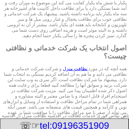
یکبار یا شش ماه یکبار کفایت می کند این موضوع به میزان رفت و
آمد شما بستگی دارد یا برای نظافت داخل کابینت های آشپزخانه هر
سه ماه یکبار باید برنامه داشته باشید. پیشنهاد یک شرکت خدماتی و
نظافتی خوب برای نظافت یخچال و غبار روبی مبل ها و میز
تلویزیون و کتابخانه باید هفته ای یکبار باشد. بیشتر از آن نه لزومی
داشته و نه البته موثر است و هزینه اضافی روی دست شما می
گذارد. تمیز کردن پنجره ها را سالی یکبار حتما انجام دهید.
اصول انتخاب یک شرکت خدماتی و نظافتی
چیست؟
همه آنچه که در مورد
نظافت منزل
و شرکت شرکت خدماتی و
نظافتی می دانید و ما هم به آن اضافه کردیم بستگی به انتخاب شما
دارد. پیشنهاد ما شرکت نظافت است. اگر سری به وب سایت این
شرکت بزنید و سوابق آنها را مطالعه کنید قطعا برای رعایت همه
اصول ذکر شده اطمینان پیدا می کنید. مزیت شرکت نظافت در
استخدام افراد قابل اعتماد و با ضامن معتبر و البته مشاوره و
همراهی شما در تمام مراحل نظافت و استفاده از وسایل و ابزارهای
نوین و کارآمد و همچنین قیمت های منصفانه می باشد. ضمن آنکه
می تواند از صفر تا صد مراحل نظافت را با موافقت شما بر عهده
تلفن تماس فوری
خدمات نظافت در اقدسیه نظافت منزل در اقدسیه
بگیرد.
☞☏
tel:09196351909
8/8/2026 9:36:13 AM
:Published Date: