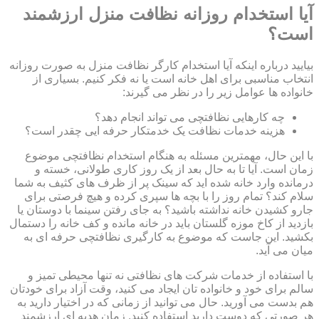
آیا استخدام روزانه نظافت منزل ارزشمند
است؟
بیایید درباره اینکه آیا استخدام کارگر نظافت منزل به صورت روزانه
انتخاب مناسبی برای اهل خانه است یا نه فکر کنیم. بسیاری از
خانواده ها عوامل زیر را در نظر می گیرند:
چه کارهایی نظافتچی می تواند انجام دهد؟
هزینه خدمات نظافت یک خدمتکار حرفه ایی چقدر است؟
با این حال، مهمترین مسئله به هنگام استخدام نظافتچی موضوع
زمان است. آیا تا به حال بعد از یک روز کاری طولانی، خسته و
درمانده وارد خانه شده اید که سینک پر از ظرف های کثیف به شما
سلام کند؟ تمام روز را با بچه ها سپری کرده و هیچ فرصتی برای
جارو کشیدن خانه نداشته باشید؟ به جای رفتن سینما با دوستان یا
بازدید از کاخ موزه گلستان باید در خانه مانده و کف خانه را دستمال
بکشید. این جاست که موضوع به کارگیری نظافتچی حرفه ای به
میان می آید.
با استفاده از خدمات شرکت های نظافتی نه تنها محیطی تمیز و
سالم برای خود و خانواده تان ایجاد می کنید، وقت آزاد برای خودتان
هم بدست می آورید. حال می توانید از زمانی که در اختیار دارید به
هر صورتی که دوست دارید استفاده کنید. زمان هدیه ای ارزشمند