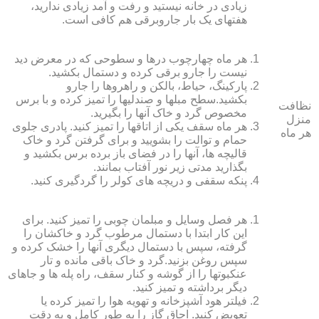
زیادی در خانه نیستید و رفت و آمد زیادی ندارید،
هفته‏ای یک بار جاروبرقی هم کافی است.
هر ماه چهارچوب درها و سطوحی که در معرض دید
نیست را جارو برقی کرده و دستمال بکشید.
پارکینگ، حیاط، بالکن و راهروها را جارو
بکشید.سطح مبل‏ها و صندلی‏ها را تمیز کرده و با برس
نظافت
مخصوص گرد و خاک آنها را بگیرید.
منزل
هر ماه سقف یکی از اتاق‏ها را تمیز کنید. پادری جلوی
هر ماه
حمام و توالت را بشویید و برای گرفتن گرد و خاک
قالیچه‏ ها، آنها را در فضای باز برده برس بکشید و
بگذارید مدتی زیر نور آفتاب بمانند.
پنکه سقفی و دریچه‏ های کولر را گردگیری کنید.
هر فصل وسایل و مبلمان چوبی را تمیز کنید. برای
این کار ابتدا با دستمال مرطوب گرد و خاک‏شان را
گرفته، سپس با دستمال دیگری آنها را خشک کرده و
سپس روغن بزنید.گرد و خاک باقی مانده و تار
عنکبوت‏ها را از گوشه و کنار سقف، راه پله‏ ها و جاهای
دیگر برداشته و تمیز کنید.
فیلتر هود آشپزخانه و تهویه هوا را تمیز کرده یا
تعویض کنید. اجاق گاز را به طور کامل و به دقت