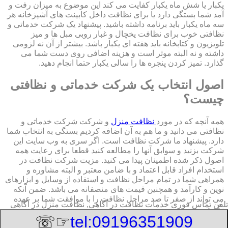
یکبار یا شش ماه یکبار کفایت می کند این موضوع به میزان رفت و
آمد شما بستگی دارد یا برای نظافت داخل کابینت های آشپزخانه هر
سه ماه یکبار باید برنامه داشته باشید. پیشنهاد یک شرکت خدماتی و
نظافتی خوب برای نظافت یخچال و غبار روبی مبل ها و میز
تلویزیون و کتابخانه باید هفته ای یکبار باشد. بیشتر از آن نه لزومی
داشته و نه البته موثر است و هزینه اضافی روی دست شما می
گذارد. تمیز کردن پنجره ها را سالی یکبار حتما انجام دهید.
اصول انتخاب یک شرکت خدماتی و نظافتی
چیست؟
همه آنچه که در مورد
نظافت منزل
و شرکت شرکت خدماتی و
نظافتی می دانید و ما هم به آن اضافه کردیم بستگی به انتخاب شما
دارد. پیشنهاد ما شرکت نظافت است. اگر سری به وب سایت این
شرکت بزنید و سوابق آنها را مطالعه کنید قطعا برای رعایت همه
اصول ذکر شده اطمینان پیدا می کنید. مزیت شرکت نظافت در
استخدام افراد قابل اعتماد و با ضامن معتبر و البته مشاوره و
همراهی شما در تمام مراحل نظافت و استفاده از وسایل و ابزارهای
نوین و کارآمد و همچنین قیمت های منصفانه می باشد. ضمن آنکه
می تواند از صفر تا صد مراحل نظافت را با موافقت شما بر عهده
تلفن تماس فوری
خدمات نظافت در آگاهی, نظافت منزل در آگاهی
بگیرد.
☞☏
tel:09196351909
8/9/2026 4:26:18 PM
:Published Date: