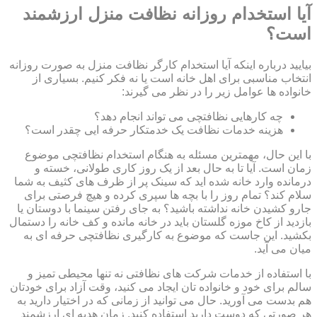
آیا استخدام روزانه نظافت منزل ارزشمند
است؟
بیایید درباره اینکه آیا استخدام کارگر نظافت منزل به صورت روزانه
انتخاب مناسبی برای اهل خانه است یا نه فکر کنیم. بسیاری از
خانواده ها عوامل زیر را در نظر می گیرند:
چه کارهایی نظافتچی می تواند انجام دهد؟
هزینه خدمات نظافت یک خدمتکار حرفه ایی چقدر است؟
با این حال، مهمترین مسئله به هنگام استخدام نظافتچی موضوع
زمان است. آیا تا به حال بعد از یک روز کاری طولانی، خسته و
درمانده وارد خانه شده اید که سینک پر از ظرف های کثیف به شما
سلام کند؟ تمام روز را با بچه ها سپری کرده و هیچ فرصتی برای
جارو کشیدن خانه نداشته باشید؟ به جای رفتن سینما با دوستان یا
بازدید از کاخ موزه گلستان باید در خانه مانده و کف خانه را دستمال
بکشید. این جاست که موضوع به کارگیری نظافتچی حرفه ای به
میان می آید.
با استفاده از خدمات شرکت های نظافتی نه تنها محیطی تمیز و
سالم برای خود و خانواده تان ایجاد می کنید، وقت آزاد برای خودتان
هم بدست می آورید. حال می توانید از زمانی که در اختیار دارید به
هر صورتی که دوست دارید استفاده کنید. زمان هدیه ای ارزشمند