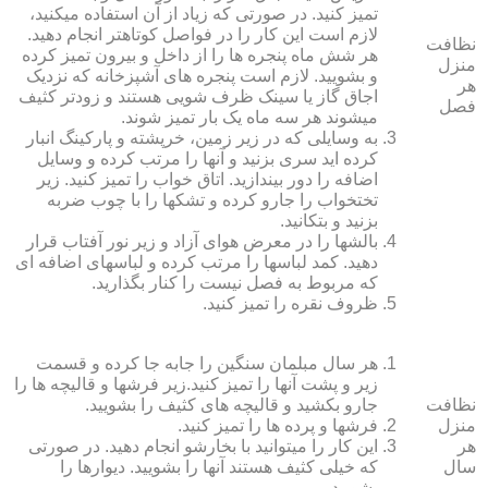
تمیز کنید. در صورتی که زیاد از آن استفاده می‏کنید،
لازم است این کار را در فواصل کوتاه‏تر انجام دهید.
نظافت
هر شش ماه پنجره‏ ها را از داخل و بیرون تمیز کرده
منزل
و بشویید. لازم است پنجره‏ های آشپزخانه که نزدیک
هر
اجاق گاز یا سینک ظرف شویی هستند و زودتر کثیف
فصل
می‏شوند هر سه ماه یک بار تمیز شوند.
به وسایلی که در زیر زمین، خرپشته و پارکینگ انبار
کرده‏ اید سری بزنید و آنها را مرتب کرده و وسایل
اضافه را دور بیندازید. اتاق خواب را تمیز کنید. زیر
تختخواب را جارو کرده و تشک‏ها را با چوب ضربه
بزنید و بتکانید.
بالش‏ها را در معرض هوای آزاد و زیر نور آفتاب قرار
دهید. کمد لباس‏ها را مرتب کرده و لباس‏های اضافه ای
که مربوط به فصل نیست را کنار بگذارید.
ظروف نقره را تمیز کنید.
هر سال مبلمان سنگین را جابه جا کرده و قسمت
زیر و پشت آنها را تمیز کنید.زیر فرش‏ها و قالیچه‏ ها را
نظافت
جارو بکشید و قالیچه‏ های کثیف را بشویید.
منزل
فرش‏ها و پرده ‏ها را تمیز کنید.
هر
این کار را می‏توانید با بخارشو انجام دهید. در صورتی
سال
که خیلی کثیف هستند آنها را بشویید. دیوارها را
بشویید.