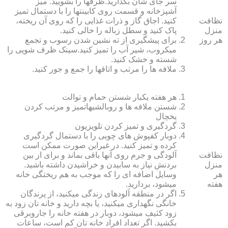
سر جای شان بگذارید.ظرف‏ها را بشویید. میز
آشپزخانه و قسمت روی کابینت‏ها را با دستمال تمیز
نظافت
کنید. اجاق گاز و ذرات غذایی را که روی آن ریخته،
منزل
پاک کنید و سطل زباله را خالی کنید.
هر روز
برای پیشگیری از ته نشین شدن رسوب و تجمع
میکروب، شیر آب را تمیز کنید.سینک ظرف شویی را
شسته و خشک کنید.
ملافه‏ ها را مرتب و اتاق‏ها را جمع و جور کنید.
هر هفته یکبار شستن حمام و توالت
شستن ملافه‏ ها و روبالشی‎هاتمیز و مرتب کردن
یخچال
گردگیری و تمیز کردن تلویزیون
دوبار کفپوش‏ های چوبی را با دستمال گردگیری
کرده و تمیز کنید. در غیراین صورت ممکن است
نظافت
آلودگی و جرم روی آنها باقی بماند و برای از بین
منزل
بردنش نیاز به سابیدن و خراشیدن داشته باشید.
هر
وسایل اضافه ای را که موجب به هم ریختگی خانه
هفته
می‏شود، بردارید.
اگر در منطقه آلوده‏ای زندگی می‏کنید، از پرندگان
خانگی نگهداری می‏کنید، یا بچه دارید و خانه‏ تان زود به
زود کثیف می‏شود، دوبار در هفته خانه را جاروبرقی
بکشید. اگر تعداد افراد خانه ‏تان کم است، ساعات