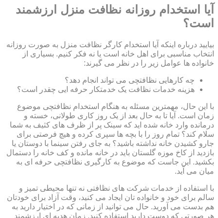
آیا استخدام روزانه نظافت منزل ارزشمند
است؟
بیایید درباره اینکه آیا استخدام کارگر نظافت منزل به صورت روزانه
انتخاب مناسبی برای اهل خانه است یا نه فکر کنیم. بسیاری از
خانواده ها عوامل زیر را در نظر می گیرند:
چه کارهایی نظافتچی می تواند انجام دهد؟
هزینه خدمات نظافت یک خدمتکار حرفه ایی چقدر است؟
با این حال، مهمترین مسئله به هنگام استخدام نظافتچی موضوع
زمان است. آیا تا به حال بعد از یک روز کاری طولانی، خسته و
درمانده وارد خانه شده اید که سینک پر از ظرف های کثیف به شما
سلام کند؟ تمام روز را با بچه ها سپری کرده و هیچ فرصتی برای
جارو کشیدن خانه نداشته باشید؟ به جای رفتن سینما با دوستان یا
بازدید از کاخ موزه گلستان باید در خانه مانده و کف خانه را دستمال
بکشید. این جاست که موضوع به کارگیری نظافتچی حرفه ای به
میان می آید.
با استفاده از خدمات شرکت های نظافتی نه تنها محیطی تمیز و
سالم برای خود و خانواده تان ایجاد می کنید، وقت آزاد برای خودتان
هم بدست می آورید. حال می توانید از زمانی که در اختیار دارید به
هر صورتی که دوست دارید استفاده کنید. زمان هدیه ای ارزشمند