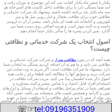
یکبار یا شش ماه یکبار کفایت می کند این موضوع به میزان رفت و
آمد شما بستگی دارد یا برای نظافت داخل کابینت های آشپزخانه هر
سه ماه یکبار باید برنامه داشته باشید. پیشنهاد یک شرکت خدماتی و
نظافتی خوب برای نظافت یخچال و غبار روبی مبل ها و میز
تلویزیون و کتابخانه باید هفته ای یکبار باشد. بیشتر از آن نه لزومی
داشته و نه البته موثر است و هزینه اضافی روی دست شما می
گذارد. تمیز کردن پنجره ها را سالی یکبار حتما انجام دهید.
اصول انتخاب یک شرکت خدماتی و نظافتی
چیست؟
همه آنچه که در مورد
نظافت منزل
و شرکت شرکت خدماتی و
نظافتی می دانید و ما هم به آن اضافه کردیم بستگی به انتخاب شما
دارد. پیشنهاد ما شرکت نظافت است. اگر سری به وب سایت این
شرکت بزنید و سوابق آنها را مطالعه کنید قطعا برای رعایت همه
اصول ذکر شده اطمینان پیدا می کنید. مزیت شرکت نظافت در
استخدام افراد قابل اعتماد و با ضامن معتبر و البته مشاوره و
همراهی شما در تمام مراحل نظافت و استفاده از وسایل و ابزارهای
نوین و کارآمد و همچنین قیمت های منصفانه می باشد. ضمن آنکه
می تواند از صفر تا صد مراحل نظافت را با موافقت شما بر عهده
تلفن تماس فوری
خدمات نظافت در عباسی, نظافت منزل در عباسی
بگیرد.
☞☏
tel:09196351909
8/6/2026 1:44:41 PM
:Published Date: