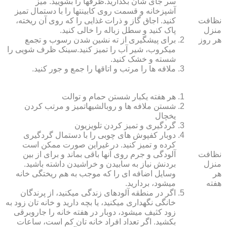
سر جای شان بگذارید.ظرف‏ها را بشویید. میز
آشپزخانه و قسمت روی کابینت‏ها را با دستمال تمیز
نظافت
کنید. اجاق گاز و ذرات غذایی را که روی آن ریخته،
منزل
پاک کنید و سطل زباله را خالی کنید.
هر روز
برای پیشگیری از ته نشین شدن رسوب و تجمع
میکروب، شیر آب را تمیز کنید.سینک ظرف شویی را
شسته و خشک کنید.
ملافه‏ ها را مرتب و اتاق‏ها را جمع و جور کنید.
هر هفته یکبار شستن حمام و توالت
شستن ملافه‏ ها و روبالشی‎هاتمیز و مرتب کردن
یخچال
گردگیری و تمیز کردن تلویزیون
دوبار کفپوش‏ های چوبی را با دستمال گردگیری
کرده و تمیز کنید. در غیراین صورت ممکن است
نظافت
آلودگی و جرم روی آنها باقی بماند و برای از بین
منزل
بردنش نیاز به سابیدن و خراشیدن داشته باشید.
هر
وسایل اضافه ای را که موجب به هم ریختگی خانه
هفته
می‏شود، بردارید.
اگر در منطقه آلوده‏ای زندگی می‏کنید، از پرندگان
خانگی نگهداری می‏کنید، یا بچه دارید و خانه‏ تان زود به
زود کثیف می‏شود، دوبار در هفته خانه را جاروبرقی
بکشید. اگر تعداد افراد خانه ‏تان کم است، ساعات