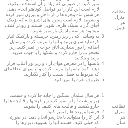
تمیز کنید. در صورتی که زیاد از آن استفاده می‏کنید،
لازم است این کار را در فواصل کوتاه‏تر انجام دهید.
نظافت
هر شش ماه پنجره‏ ها را از داخل و بیرون تمیز کرده
منزل
و بشویید. لازم است پنجره‏ های آشپزخانه که نزدیک
هر
اجاق گاز یا سینک ظرف شویی هستند و زودتر کثیف
فصل
می‏شوند هر سه ماه یک بار تمیز شوند.
به وسایلی که در زیر زمین، خرپشته و پارکینگ انبار
کرده‏ اید سری بزنید و آنها را مرتب کرده و وسایل
اضافه را دور بیندازید. اتاق خواب را تمیز کنید. زیر
تختخواب را جارو کرده و تشک‏ها را با چوب ضربه
بزنید و بتکانید.
بالش‏ها را در معرض هوای آزاد و زیر نور آفتاب قرار
دهید. کمد لباس‏ها را مرتب کرده و لباس‏های اضافه ای
که مربوط به فصل نیست را کنار بگذارید.
ظروف نقره را تمیز کنید.
هر سال مبلمان سنگین را جابه جا کرده و قسمت
زیر و پشت آنها را تمیز کنید.زیر فرش‏ها و قالیچه‏ ها را
نظافت
جارو بکشید و قالیچه‏ های کثیف را بشویید.
منزل
فرش‏ها و پرده ‏ها را تمیز کنید.
هر
این کار را می‏توانید با بخارشو انجام دهید. در صورتی
سال
که خیلی کثیف هستند آنها را بشویید. دیوارها را
بشویید.