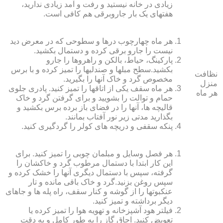
زیادی در خانه نیستید و رفت و آمد زیادی ندارید،
هفته‏ای یک بار جاروبرقی هم کافی است.
هر ماه چهارچوب درها و سطوحی که در معرض دید
نیست را جارو برقی کرده و دستمال بکشید.
پارکینگ، حیاط، بالکن و راهروها را جارو
بکشید.سطح مبل‏ها و صندلی‏ها را تمیز کرده و با برس
نظافت
مخصوص گرد و خاک آنها را بگیرید.
منزل
هر ماه سقف یکی از اتاق‏ها را تمیز کنید. پادری جلوی
هر ماه
حمام و توالت را بشویید و برای گرفتن گرد و خاک
قالیچه‏ ها، آنها را در فضای باز برده برس بکشید و
بگذارید مدتی زیر نور آفتاب بمانند.
پنکه سقفی و دریچه‏ های کولر را گردگیری کنید.
هر فصل وسایل و مبلمان چوبی را تمیز کنید. برای
این کار ابتدا با دستمال مرطوب گرد و خاک‏شان را
گرفته، سپس با دستمال دیگری آنها را خشک کرده و
سپس روغن بزنید.گرد و خاک باقی مانده و تار
عنکبوت‏ها را از گوشه و کنار سقف، راه پله‏ ها و جاهای
دیگر برداشته و تمیز کنید.
فیلتر هود آشپزخانه و تهویه هوا را تمیز کرده یا
تعویض کنید. اجاق گاز را به طور کامل و به دقت