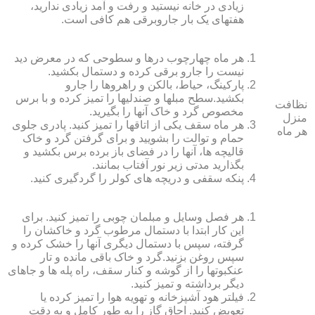
زیادی در خانه نیستید و رفت و آمد زیادی ندارید،
هفته‏ای یک بار جاروبرقی هم کافی است.
هر ماه چهارچوب درها و سطوحی که در معرض دید
نیست را جارو برقی کرده و دستمال بکشید.
پارکینگ، حیاط، بالکن و راهروها را جارو
بکشید.سطح مبل‏ها و صندلی‏ها را تمیز کرده و با برس
نظافت
مخصوص گرد و خاک آنها را بگیرید.
منزل
هر ماه سقف یکی از اتاق‏ها را تمیز کنید. پادری جلوی
هر ماه
حمام و توالت را بشویید و برای گرفتن گرد و خاک
قالیچه‏ ها، آنها را در فضای باز برده برس بکشید و
بگذارید مدتی زیر نور آفتاب بمانند.
پنکه سقفی و دریچه‏ های کولر را گردگیری کنید.
هر فصل وسایل و مبلمان چوبی را تمیز کنید. برای
این کار ابتدا با دستمال مرطوب گرد و خاک‏شان را
گرفته، سپس با دستمال دیگری آنها را خشک کرده و
سپس روغن بزنید.گرد و خاک باقی مانده و تار
عنکبوت‏ها را از گوشه و کنار سقف، راه پله‏ ها و جاهای
دیگر برداشته و تمیز کنید.
فیلتر هود آشپزخانه و تهویه هوا را تمیز کرده یا
تعویض کنید. اجاق گاز را به طور کامل و به دقت