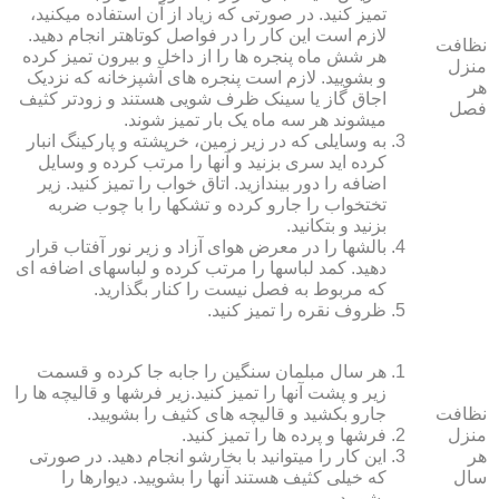
تمیز کنید. در صورتی که زیاد از آن استفاده می‏کنید،
لازم است این کار را در فواصل کوتاه‏تر انجام دهید.
نظافت
هر شش ماه پنجره‏ ها را از داخل و بیرون تمیز کرده
منزل
و بشویید. لازم است پنجره‏ های آشپزخانه که نزدیک
هر
اجاق گاز یا سینک ظرف شویی هستند و زودتر کثیف
فصل
می‏شوند هر سه ماه یک بار تمیز شوند.
به وسایلی که در زیر زمین، خرپشته و پارکینگ انبار
کرده‏ اید سری بزنید و آنها را مرتب کرده و وسایل
اضافه را دور بیندازید. اتاق خواب را تمیز کنید. زیر
تختخواب را جارو کرده و تشک‏ها را با چوب ضربه
بزنید و بتکانید.
بالش‏ها را در معرض هوای آزاد و زیر نور آفتاب قرار
دهید. کمد لباس‏ها را مرتب کرده و لباس‏های اضافه ای
که مربوط به فصل نیست را کنار بگذارید.
ظروف نقره را تمیز کنید.
هر سال مبلمان سنگین را جابه جا کرده و قسمت
زیر و پشت آنها را تمیز کنید.زیر فرش‏ها و قالیچه‏ ها را
نظافت
جارو بکشید و قالیچه‏ های کثیف را بشویید.
منزل
فرش‏ها و پرده ‏ها را تمیز کنید.
هر
این کار را می‏توانید با بخارشو انجام دهید. در صورتی
سال
که خیلی کثیف هستند آنها را بشویید. دیوارها را
بشویید.