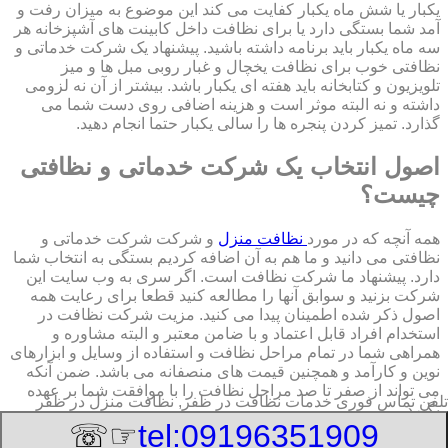
یکبار یا شش ماه یکبار کفایت می کند این موضوع به میزان رفت و
آمد شما بستگی دارد یا برای نظافت داخل کابینت های آشپزخانه هر
سه ماه یکبار باید برنامه داشته باشید. پیشنهاد یک شرکت خدماتی و
نظافتی خوب برای نظافت یخچال و غبار روبی مبل ها و میز
تلویزیون و کتابخانه باید هفته ای یکبار باشد. بیشتر از آن نه لزومی
داشته و نه البته موثر است و هزینه اضافی روی دست شما می
گذارد. تمیز کردن پنجره ها را سالی یکبار حتما انجام دهید.
اصول انتخاب یک شرکت خدماتی و نظافتی
چیست؟
همه آنچه که در مورد
نظافت منزل
و شرکت شرکت خدماتی و
نظافتی می دانید و ما هم به آن اضافه کردیم بستگی به انتخاب شما
دارد. پیشنهاد ما شرکت نظافت است. اگر سری به وب سایت این
شرکت بزنید و سوابق آنها را مطالعه کنید قطعا برای رعایت همه
اصول ذکر شده اطمینان پیدا می کنید. مزیت شرکت نظافت در
استخدام افراد قابل اعتماد و با ضامن معتبر و البته مشاوره و
همراهی شما در تمام مراحل نظافت و استفاده از وسایل و ابزارهای
نوین و کارآمد و همچنین قیمت های منصفانه می باشد. ضمن آنکه
می تواند از صفر تا صد مراحل نظافت را با موافقت شما بر عهده
تلفن تماس فوری
خدمات نظافت در ظفر, نظافت منزل در ظفر
بگیرد.
☞☏
tel:09196351909
8/7/2026 9:51:32 AM
:Published Date: