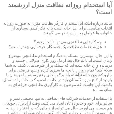
آیا استخدام روزانه نظافت منزل ارزشمند
است؟
بیایید درباره اینکه آیا استخدام کارگر نظافت منزل به صورت روزانه
انتخاب مناسبی برای اهل خانه است یا نه فکر کنیم. بسیاری از
خانواده ها عوامل زیر را در نظر می گیرند:
چه کارهایی نظافتچی می تواند انجام دهد؟
هزینه خدمات نظافت یک خدمتکار حرفه ایی چقدر است؟
با این حال، مهمترین مسئله به هنگام استخدام نظافتچی موضوع
زمان است. آیا تا به حال بعد از یک روز کاری طولانی، خسته و
درمانده وارد خانه شده اید که سینک پر از ظرف های کثیف به شما
سلام کند؟ تمام روز را با بچه ها سپری کرده و هیچ فرصتی برای
جارو کشیدن خانه نداشته باشید؟ به جای رفتن سینما با دوستان یا
بازدید از کاخ موزه گلستان باید در خانه مانده و کف خانه را دستمال
بکشید. این جاست که موضوع به کارگیری نظافتچی حرفه ای به
میان می آید.
با استفاده از خدمات شرکت های نظافتی نه تنها محیطی تمیز و
سالم برای خود و خانواده تان ایجاد می کنید، وقت آزاد برای خودتان
هم بدست می آورید. حال می توانید از زمانی که در اختیار دارید به
هر صورتی که دوست دارید استفاده کنید. زمان هدیه ای ارزشمند