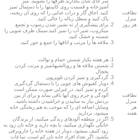
سر جای شان بگذارید.ظرف‏ها را بشویید. میز
آشپزخانه و قسمت روی کابینت‏ها را با دستمال تمیز
نظافت
کنید. اجاق گاز و ذرات غذایی را که روی آن ریخته،
منزل
پاک کنید و سطل زباله را خالی کنید.
هر روز
برای پیشگیری از ته نشین شدن رسوب و تجمع
میکروب، شیر آب را تمیز کنید.سینک ظرف شویی را
شسته و خشک کنید.
ملافه‏ ها را مرتب و اتاق‏ها را جمع و جور کنید.
هر هفته یکبار شستن حمام و توالت
شستن ملافه‏ ها و روبالشی‎هاتمیز و مرتب کردن
یخچال
گردگیری و تمیز کردن تلویزیون
دوبار کفپوش‏ های چوبی را با دستمال گردگیری
کرده و تمیز کنید. در غیراین صورت ممکن است
نظافت
آلودگی و جرم روی آنها باقی بماند و برای از بین
منزل
بردنش نیاز به سابیدن و خراشیدن داشته باشید.
هر
وسایل اضافه ای را که موجب به هم ریختگی خانه
هفته
می‏شود، بردارید.
اگر در منطقه آلوده‏ای زندگی می‏کنید، از پرندگان
خانگی نگهداری می‏کنید، یا بچه دارید و خانه‏ تان زود به
زود کثیف می‏شود، دوبار در هفته خانه را جاروبرقی
بکشید. اگر تعداد افراد خانه ‏تان کم است، ساعات