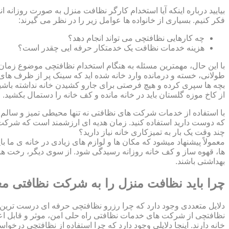
بیایید درباره اینکه آیا استخدام کارگر نظافت منزل به صورت روزانه ا
فکر کنیم. بسیاری از خانواده ها عوامل زیر را در نظر می گیرند:
چه کارهایی نظافتچی می تواند انجام دهد؟
هزینه خدمات نظافت یک خدمتکار حرفه ایی چقدر است؟
با این حال، مهمترین مسئله به هنگام استخدام نظافتچی موضوع زمان اس
طولانی، خسته و درمانده وارد خانه شده اید که سینک پر از ظرف های ک
بچه ها سپری کرده و هیچ فرصتی برای جارو کشیدن خانه نداشته باشید؟
از کاخ موزه گلستان باید در خانه مانده و کف خانه را دستمال بکشید
با استفاده از خدمات شرکت های نظافتی نه تنها محیطی تمیز و سالم بر
که دوست دارید استفاده کنید. زمان هدیه ای ارزشمند است که شرکت ن
چند وقت یک بار به تمیزکاری خانه نیاز دارید؟
معمولاً پیشنهاد میشود که مکان ها و لوازم های زیادی در خانه ی ما ب
ها، قهوه ساز و کف خانه روزانه رسیدگی شود. از سوی دیگر، رخت ها
بهداشتی باشند.
چرا باید نظافت منزل را به شرکت نظافتی مع
دلایل متعددی وجود دارد که چرا رزرو نظافتچی حرفه ای درست ترین 
نظافتچی از شرکت های خدمات نظافتی راه حلی امن، موثر و قابل اع
خانه دارند. اینجا دلایلی وجود دارد که چرا استفاده از نظافتچی درخو