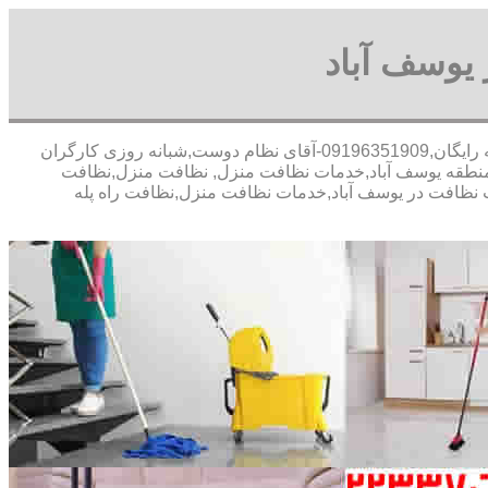
یوسف آباد
30 در صد تخفیف بیمه رایگان,09196351909-آقای نظام دوست,شبانه روزی کارگران
نطقه یوسف آباد,خدمات نظافت منزل, نظافت منزل,نظافت
ت نظافت در یوسف آباد,خدمات نظافت منزل,نظافت راه پله