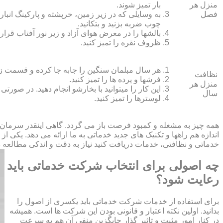
منزل هر
بار تمیز شوند.
فصل
به وسایلی که در زیر زمین، خرپشته و پارکینگ انبار ک
چوب ضربه بزنید و بتکانید.
بالش‏ها را در معرض هوای آزاد و زیر نور آفتاب قرار
ظروف نقره را تمیز کنید.
هر سال مبلمان سنگین را جابه جا کرده و قسمت زیر و 
نظافت
فرش‏ها و پرده ‏ها را تمیز کنید.
منزل هر
این کار را می‏توانید با بخارشو انجام دهید. در صورتی
سال
لوسترها را تمیز کنید.
همه چیز به مشغله و کمبود فرصت باز می گردد. گاهی اینقدر سرمان
اندازه هم راهها و تکنیک های جدید خدماتی به ما ارائه می دهد. یکی ا
خدماتی و نظافتی، خدمات دریافت کنید نیاز به دقت و اندکی مطالعه دار
چه اصولی برای انتخاب شرکت خدماتی باید
رعایت شود؟
برای استفاده از خدمات شرکت خدماتی باید یکسری از اصول را
بدانید. اولین نکته اعتبار و قانونی بودن این شرکت ها است. همیشه
در کنار امور مثبت و تاثیر گذار جایگزین منفی آن هم به سرعت