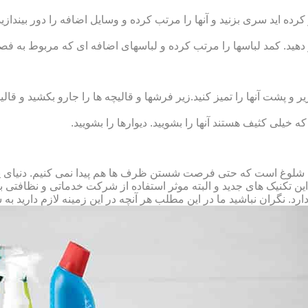
رده‏ اید سری بزنید و آنها را مرتب کرده و وسایل اضافه را دور بیندازید.
 دهید. کمد لباس‏ها را مرتب کرده و لباس‏های اضافه ای که مربوط به فص
پشت آنها را تمیز کنید.زیر فرش‏ها و قالیچه‏ ها را جارو بکشید و قالیچ
 که خیلی کثیف هستند آنها را بشویید. دیوارها را بشویید.
 شلوغ است که حتی فرصت شستن ظرف ها هم پیدا نمی کنیم. دنیای پر 
ز این تکنیک های جدید و البته موثر استفاده از شرکت خدماتی و نظافتی
د. نگران نباشید ما در این مطلب هر آنچه در این زمینه لازم دارید به 