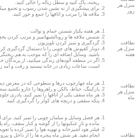
ریخته، پاک کنید و سطل زباله را خالی کنید.
منزل هر
برای پیشگیری از ته نشین شدن رسوب و تجمع میک
روز
ملافه‏ ها را مرتب و اتاق‏ها را جمع و جور کنید.
هر هفته یکبار شستن حمام و توالت
شستن ملافه‏ ها و روبالشی‎هاتمیز و مرتب کردن یخچال
نظافت
گردگیری و تمیز کردن تلویزیون
منزل هر
دوبار کفپوش‏ های چوبی را با دستمال گردگیری کرده
هفته
باشید. وسایل اضافه ای را که موجب به هم ریختگی خ
اگر در منطقه آلوده‏ای زندگی می‏کنید، از پرندگان خان
است، ساعات زیادی در خانه نیستید و رفت و آمد زی
هر ماه چهارچوب درها و سطوحی که در معرض دید 
نظافت
پارکینگ، حیاط، بالکن و راهروها را جارو بکشید.سطح 
منزل هر
هر ماه سقف یکی از اتاق‏ها را تمیز کنید. پادری جلوی
ماه
پنکه سقفی و دریچه‏ های کولر را گردگیری کنید.
هر فصل وسایل و مبلمان چوبی را تمیز کنید. برای 
مانده و تار عنکبوت‏ها را از گوشه و کنار سقف، راه پل
فیلتر هود آشپزخانه و تهویه هوا را تمیز کرده یا تعو
نظافت
انجام دهید. هر شش ماه پنجره‏ ها را از داخل و بی