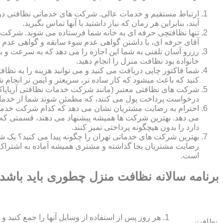
ارتباط مستقیم و خدمات عالی. شرکت های خدماتی نظافتی در ه
آیند، بنابراین هر زمان که نیاز داشتید با آنها تماس بگیرید.
تنها نظافتچی حرفه ای به خانه شما فرستاده می شوند. شرکت ه
آقای حرفه ای، با داشتن گواهی عدم سوء سابقه و گواهی عدم اع
رزرو آسان تلفنی به شما این اجازه را می دهد که به سرعت و ب
خانواده بود نظافت منزل را انجام دهید.
شما فاکتور چاپی دریافت می کنید و می توانید هزینه را به نظا
کنید که باعث میشود که کار ساده تر، سریعتر و ایمن تر انجام ش
شرکت های نظافتی معتبر (مانند شرکت خدمات نظافتی آریاپاک)
درخواست پرداخت پول می کنند، که مطمئن شوند شما از خدمات
احترام به رضایت مشتریان نشان می دهد که کدام شرکت خدم
می دهد. بهترین شرکت ها همیشه پیشنهاد می دهند، قسمتی که ش
دارد را بدون هیچگونه پرداختی تمیز کنند.
بهترین شرکت های خدماتی تهران را چگونه پیدا می کنید؟ ی
رضایت مشتریان بجا گذاشته و مشتری همیشه آماده به اشتراک
است.
برنامه سالانه نظافت منزل چطوری باید باشد
هر روز پس از استفاده از وسایل آنها را جمع کنید و 
نظافت