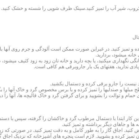
روب، شیر آب را تمیز کنید.سینک ظرف شویی را شسته و خشک کنید.
 و تمیز کنید. در غیراین صورت ممکن است آلودگی و جرم روی آنها باقی
انه می‏شود، بردارید.
گی نگهداری می‏کنید، یا بچه دارید و خانه‏ تان زود به زود کثیف می‏شود، د
ادی ندارید، هفته‏ای یک بار جاروبرقی هم کافی است.
نیست را جارو برقی کرده و دستمال بکشید.
مبل‏ها و صندلی‏ها را تمیز کرده و با برس مخصوص گرد و خاک آنها را بگ
 حمام و توالت را بشویید و برای گرفتن گرد و خاک قالیچه‏ ها، آنها را د
این کار ابتدا با دستمال مرطوب گرد و خاک‏شان را گرفته، سپس با دس
ه‏ ها و جاهای دیگر برداشته و تمیز کنید.
یض کنید. اجاق گاز را به طور کامل و به دقت تمیز کنید. در صورتی که زیا
رون تمیز کرده و بشویید. لازم است پنجره‏ های آشپزخانه که نزدیک اجا