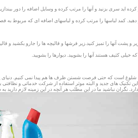
رده‏ اید سری بزنید و آنها را مرتب کرده و وسایل اضافه را دور بیندازید.
 دهید. کمد لباس‏ها را مرتب کرده و لباس‏های اضافه ای که مربوط به فص
پشت آنها را تمیز کنید.زیر فرش‏ها و قالیچه‏ ها را جارو بکشید و قالیچ
 که خیلی کثیف هستند آنها را بشویید. دیوارها را بشویید.
 شلوغ است که حتی فرصت شستن ظرف ها هم پیدا نمی کنیم. دنیای پر 
ز این تکنیک های جدید و البته موثر استفاده از شرکت خدماتی و نظافتی
د. نگران نباشید ما در این مطلب هر آنچه در این زمینه لازم دارید به 