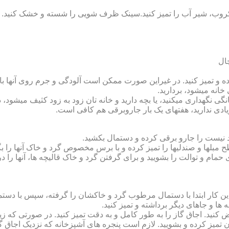
روب، شیر آب را تمیز کنید.سینک ظرف شویی را شسته و خشک کنید.
 و تمیز کنید. در غیراین صورت ممکن است آلودگی و جرم روی آنها باقی
انه می‏شود، بردارید.
گی نگهداری می‏کنید، یا بچه دارید و خانه‏ تان زود به زود کثیف می‏شود، د
ادی ندارید، هفته‏ای یک بار جاروبرقی هم کافی است.
نیست را جارو برقی کرده و دستمال بکشید.
مبل‏ها و صندلی‏ها را تمیز کرده و با برس مخصوص گرد و خاک آنها را بگ
 حمام و توالت را بشویید و برای گرفتن گرد و خاک قالیچه‏ ها، آنها را د
این کار ابتدا با دستمال مرطوب گرد و خاک‏شان را گرفته، سپس با دس
ه‏ ها و جاهای دیگر برداشته و تمیز کنید.
یض کنید. اجاق گاز را به طور کامل و به دقت تمیز کنید. در صورتی که زیا
رون تمیز کرده و بشویید. لازم است پنجره‏ های آشپزخانه که نزدیک اجا