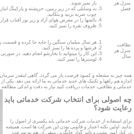
منزل هر
بار تمیز شوند.
فصل
به وسایلی که در زیر زمین، خرپشته و پارکینگ انبار ک
چوب ضربه بزنید و بتکانید.
بالش‏ها را در معرض هوای آزاد و زیر نور آفتاب قرار
ظروف نقره را تمیز کنید.
هر سال مبلمان سنگین را جابه جا کرده و قسمت زیر و 
نظافت
فرش‏ها و پرده ‏ها را تمیز کنید.
منزل هر
این کار را می‏توانید با بخارشو انجام دهید. در صورتی
سال
لوسترها را تمیز کنید.
همه چیز به مشغله و کمبود فرصت باز می گردد. گاهی اینقدر سرمان
اندازه هم راهها و تکنیک های جدید خدماتی به ما ارائه می دهد. یکی ا
خدماتی و نظافتی، خدمات دریافت کنید نیاز به دقت و اندکی مطالعه دار
چه اصولی برای انتخاب شرکت خدماتی باید
رعایت شود؟
برای استفاده از خدمات شرکت خدماتی باید یکسری از اصول را
بدانید. اولین نکته اعتبار و قانونی بودن این شرکت ها است. همیشه
در کنار امور مثبت و تاثیر گذار جایگزین منفی آن هم به سرعت