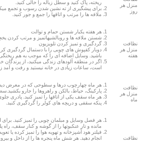
ریخته، پاک کنید و سطل زباله را خالی کنید.
منزل هر
برای پیشگیری از ته نشین شدن رسوب و تجمع میک
روز
ملافه‏ ها را مرتب و اتاق‏ها را جمع و جور کنید.
هر هفته یکبار شستن حمام و توالت
شستن ملافه‏ ها و روبالشی‎هاتمیز و مرتب کردن یخچال
نظافت
گردگیری و تمیز کردن تلویزیون
منزل هر
دوبار کفپوش‏ های چوبی را با دستمال گردگیری کرده
هفته
باشید. وسایل اضافه ای را که موجب به هم ریختگی خ
اگر در منطقه آلوده‏ای زندگی می‏کنید، از پرندگان خان
است، ساعات زیادی در خانه نیستید و رفت و آمد زی
هر ماه چهارچوب درها و سطوحی که در معرض دید 
نظافت
پارکینگ، حیاط، بالکن و راهروها را جارو بکشید.سطح 
منزل هر
هر ماه سقف یکی از اتاق‏ها را تمیز کنید. پادری جلوی
ماه
پنکه سقفی و دریچه‏ های کولر را گردگیری کنید.
هر فصل وسایل و مبلمان چوبی را تمیز کنید. برای 
مانده و تار عنکبوت‏ها را از گوشه و کنار سقف، راه پل
فیلتر هود آشپزخانه و تهویه هوا را تمیز کرده یا تعو
نظافت
انجام دهید. هر شش ماه پنجره‏ ها را از داخل و بی