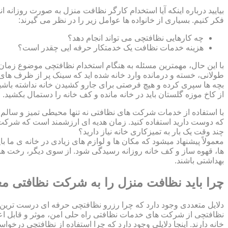
بیایید درباره اینکه آیا استخدام کارگر نظافت منزل به صورت روزانه ا
فکر کنیم. بسیاری از خانواده ها عوامل زیر را در نظر می گیرند:
چه کارهایی نظافتچی می تواند انجام دهد؟
هزینه خدمات نظافت یک خدمتکار حرفه ایی چقدر است؟
با این حال، مهمترین مسئله به هنگام استخدام نظافتچی موضوع زمان اس
طولانی، خسته و درمانده وارد خانه شده اید که سینک پر از ظرف های ک
بچه ها سپری کرده و هیچ فرصتی برای جارو کشیدن خانه نداشته باشید؟
از کاخ موزه گلستان باید در خانه مانده و کف خانه را دستمال بکشید
با استفاده از خدمات شرکت های نظافتی نه تنها محیطی تمیز و سالم بر
که دوست دارید استفاده کنید. زمان هدیه ای ارزشمند است که شرکت ن
چند وقت یک بار به تمیزکاری خانه نیاز دارید؟
معمولاً پیشنهاد میشود که مکان ها و لوازم های زیادی در خانه ی ما ب
ها، قهوه ساز و کف خانه روزانه رسیدگی شود. از سوی دیگر، رخت ها
بهداشتی باشند.
چرا باید نظافت منزل را به شرکت نظافتی مع
دلایل متعددی وجود دارد که چرا رزرو نظافتچی حرفه ای درست ترین 
نظافتچی از شرکت های خدمات نظافتی راه حلی امن، موثر و قابل اع
خانه دارند. اینجا دلایلی وجود دارد که چرا استفاده از نظافتچی درخو