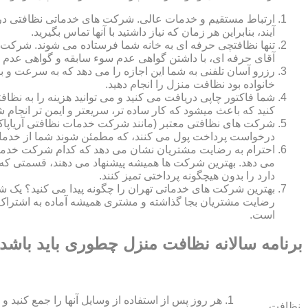
ارتباط مستقیم و خدمات عالی. شرکت های خدماتی نظافتی در ه
آیند، بنابراین هر زمان که نیاز داشتید با آنها تماس بگیرید.
تنها نظافتچی حرفه ای به خانه شما فرستاده می شوند. شرکت ه
آقای حرفه ای، با داشتن گواهی عدم سوء سابقه و گواهی عدم اع
رزرو آسان تلفنی به شما این اجازه را می دهد که به سرعت و ب
خانواده بود نظافت منزل را انجام دهید.
شما فاکتور چاپی دریافت می کنید و می توانید هزینه را به نظا
کنید که باعث میشود که کار ساده تر، سریعتر و ایمن تر انجام ش
شرکت های نظافتی معتبر (مانند شرکت خدمات نظافتی آریاپاک)
درخواست پرداخت پول می کنند، که مطمئن شوند شما از خدمات
احترام به رضایت مشتریان نشان می دهد که کدام شرکت خدم
می دهد. بهترین شرکت ها همیشه پیشنهاد می دهند، قسمتی که ش
دارد را بدون هیچگونه پرداختی تمیز کنند.
بهترین شرکت های خدماتی تهران را چگونه پیدا می کنید؟ ی
رضایت مشتریان بجا گذاشته و مشتری همیشه آماده به اشتراک
است.
برنامه سالانه نظافت منزل چطوری باید باشد
هر روز پس از استفاده از وسایل آنها را جمع کنید و 
نظافت