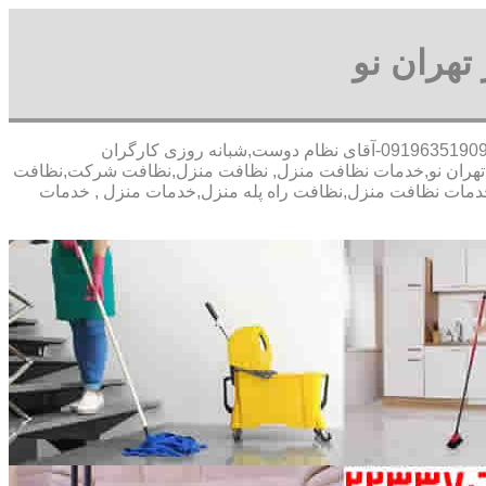
تهران نو
30 در صد تخفیف بیمه رایگان,09196351909-آقای نظام دوست,شبانه روزی کارگران
تهران نو,خدمات نظافت منزل, نظافت منزل,نظافت شرکت,نظافت
نو,خدمات نظافت منزل,نظافت راه پله منزل,خدمات منزل , خدمات