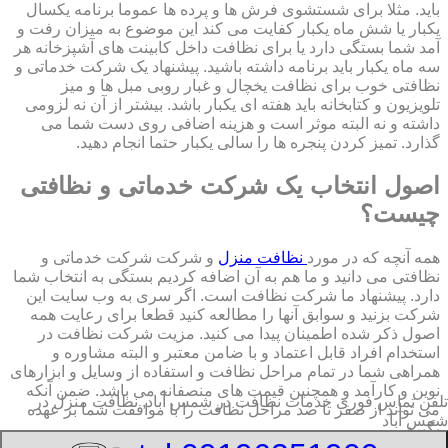
باید. مثلا برای شستشوی فرش ها و پرده ها عموما برنامه یکسال
یکبار یا شش ماه یکبار کفایت می کند این موضوع به میزان رفت و
آمد شما بستگی دارد یا برای نظافت داخل کابینت های آشپزخانه هر
سه ماه یکبار باید برنامه داشته باشید. پیشنهاد یک شرکت خدماتی و
نظافتی خوب برای نظافت یخچال و غبار روبی مبل ها و میز
تلویزیون و کتابخانه باید هفته ای یکبار باشد. بیشتر از آن نه لزومی
داشته و نه البته موثر است و هزینه اضافی روی دست شما می
گذارد. تمیز کردن پنجره ها را سالی یکبار حتما انجام دهید.
اصول انتخاب یک شرکت خدماتی و نظافتی
چیست؟
همه آنچه که در مورد
نظافت منزل
و شرکت شرکت خدماتی و
نظافتی می دانید و ما هم به آن اضافه کردیم بستگی به انتخاب شما
دارد. پیشنهاد ما شرکت نظافت است. اگر سری به وب سایت این
شرکت بزنید و سوابق آنها را مطالعه کنید قطعا برای رعایت همه
اصول ذکر شده اطمینان پیدا می کنید. مزیت شرکت نظافت در
استخدام افراد قابل اعتماد و با ضامن معتبر و البته مشاوره و
همراهی شما در تمام مراحل نظافت و استفاده از وسایل و ابزارهای
نوین و کارآمد و همچنین قیمت های منصفانه می باشد. ضمن آنکه
تلفن تماس فوری
خدمات نظافت در شمس آباد, نظافت منزل در
می تواند از صفر تا صد مراحل نظافت را با موافقت شما بر عهده
شمس آباد
بگیرد.