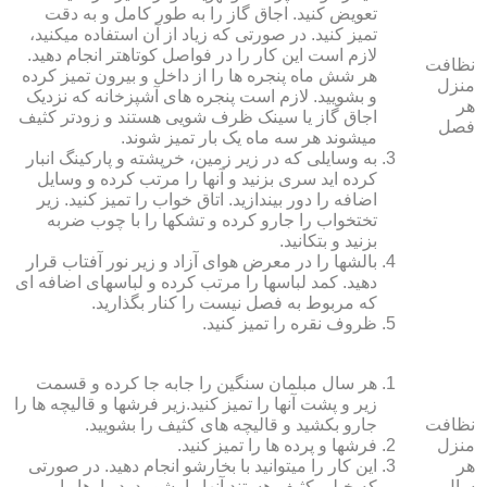
تعویض کنید. اجاق گاز را به طور کامل و به دقت
تمیز کنید. در صورتی که زیاد از آن استفاده می‏کنید،
لازم است این کار را در فواصل کوتاه‏تر انجام دهید.
نظافت
هر شش ماه پنجره‏ ها را از داخل و بیرون تمیز کرده
منزل
و بشویید. لازم است پنجره‏ های آشپزخانه که نزدیک
هر
اجاق گاز یا سینک ظرف شویی هستند و زودتر کثیف
فصل
می‏شوند هر سه ماه یک بار تمیز شوند.
به وسایلی که در زیر زمین، خرپشته و پارکینگ انبار
کرده‏ اید سری بزنید و آنها را مرتب کرده و وسایل
اضافه را دور بیندازید. اتاق خواب را تمیز کنید. زیر
تختخواب را جارو کرده و تشک‏ها را با چوب ضربه
بزنید و بتکانید.
بالش‏ها را در معرض هوای آزاد و زیر نور آفتاب قرار
دهید. کمد لباس‏ها را مرتب کرده و لباس‏های اضافه ای
که مربوط به فصل نیست را کنار بگذارید.
ظروف نقره را تمیز کنید.
هر سال مبلمان سنگین را جابه جا کرده و قسمت
زیر و پشت آنها را تمیز کنید.زیر فرش‏ها و قالیچه‏ ها را
نظافت
جارو بکشید و قالیچه‏ های کثیف را بشویید.
منزل
فرش‏ها و پرده ‏ها را تمیز کنید.
هر
این کار را می‏توانید با بخارشو انجام دهید. در صورتی
سال
که خیلی کثیف هستند آنها را بشویید. دیوارها را