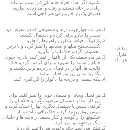
بکشید. اگر تعداد افراد خانه ‏تان کم است، ساعات
زیادی در خانه نیستید و رفت و آمد زیادی ندارید،
هفته‏ای یک بار جاروبرقی هم کافی است.
هر ماه چهارچوب درها و سطوحی که در معرض دید
نیست را جارو برقی کرده و دستمال بکشید.
پارکینگ، حیاط، بالکن و راهروها را جارو
بکشید.سطح مبل‏ها و صندلی‏ها را تمیز کرده و با برس
نظافت
مخصوص گرد و خاک آنها را بگیرید.
منزل
هر ماه سقف یکی از اتاق‏ها را تمیز کنید. پادری جلوی
هر ماه
حمام و توالت را بشویید و برای گرفتن گرد و خاک
قالیچه‏ ها، آنها را در فضای باز برده برس بکشید و
بگذارید مدتی زیر نور آفتاب بمانند.
پنکه سقفی و دریچه‏ های کولر را گردگیری کنید.
هر فصل وسایل و مبلمان چوبی را تمیز کنید. برای
این کار ابتدا با دستمال مرطوب گرد و خاک‏شان را
گرفته، سپس با دستمال دیگری آنها را خشک کرده و
سپس روغن بزنید.گرد و خاک باقی مانده و تار
عنکبوت‏ها را از گوشه و کنار سقف، راه پله‏ ها و جاهای
دیگر برداشته و تمیز کنید.
فیلتر هود آشپزخانه و تهویه هوا را تمیز کرده یا