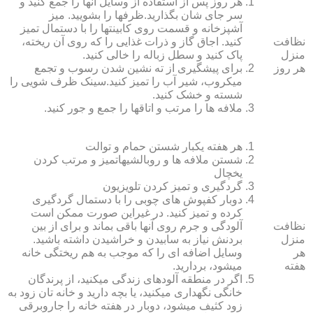
هر روز پس از استفاده از وسایل آنها را جمع کنید و
سر جای شان بگذارید.ظرف‏ها را بشویید. میز
آشپزخانه و قسمت روی کابینت‏ها را با دستمال تمیز
نظافت
کنید. اجاق گاز و ذرات غذایی را که روی آن ریخته،
منزل
پاک کنید و سطل زباله را خالی کنید.
هر روز
برای پیشگیری از ته نشین شدن رسوب و تجمع
میکروب، شیر آب را تمیز کنید.سینک ظرف شویی را
شسته و خشک کنید.
ملافه‏ ها را مرتب و اتاق‏ها را جمع و جور کنید.
هر هفته یکبار شستن حمام و توالت
شستن ملافه‏ ها و روبالشی‎هاتمیز و مرتب کردن
یخچال
گردگیری و تمیز کردن تلویزیون
دوبار کفپوش‏ های چوبی را با دستمال گردگیری
کرده و تمیز کنید. در غیراین صورت ممکن است
نظافت
آلودگی و جرم روی آنها باقی بماند و برای از بین
منزل
بردنش نیاز به سابیدن و خراشیدن داشته باشید.
هر
وسایل اضافه ای را که موجب به هم ریختگی خانه
هفته
می‏شود، بردارید.
اگر در منطقه آلوده‏ای زندگی می‏کنید، از پرندگان
خانگی نگهداری می‏کنید، یا بچه دارید و خانه‏ تان زود به
زود کثیف می‏شود، دوبار در هفته خانه را جاروبرقی