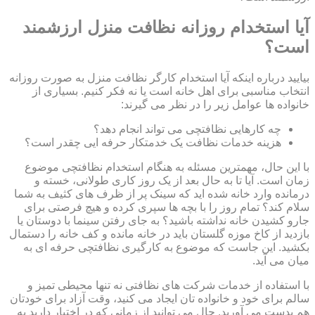
آیا استخدام روزانه نظافت منزل ارزشمند
است؟
بیایید درباره اینکه آیا استخدام کارگر نظافت منزل به صورت روزانه
انتخاب مناسبی برای اهل خانه است یا نه فکر کنیم. بسیاری از
خانواده ها عوامل زیر را در نظر می گیرند:
چه کارهایی نظافتچی می تواند انجام دهد؟
هزینه خدمات نظافت یک خدمتکار حرفه ایی چقدر است؟
با این حال، مهمترین مسئله به هنگام استخدام نظافتچی موضوع
زمان است. آیا تا به حال بعد از یک روز کاری طولانی، خسته و
درمانده وارد خانه شده اید که سینک پر از ظرف های کثیف به شما
سلام کند؟ تمام روز را با بچه ها سپری کرده و هیچ فرصتی برای
جارو کشیدن خانه نداشته باشید؟ به جای رفتن سینما با دوستان یا
بازدید از کاخ موزه گلستان باید در خانه مانده و کف خانه را دستمال
بکشید. این جاست که موضوع به کارگیری نظافتچی حرفه ای به
میان می آید.
با استفاده از خدمات شرکت های نظافتی نه تنها محیطی تمیز و
سالم برای خود و خانواده تان ایجاد می کنید، وقت آزاد برای خودتان
هم بدست می آورید. حال می توانید از زمانی که در اختیار دارید به