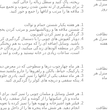
ریخته، پاک کنید و سطل زباله را خالی کنید.
منزل هر
برای پیشگیری از ته نشین شدن رسوب و تجمع میک
روز
ملافه‏ ها را مرتب و اتاق‏ها را جمع و جور کنید.
هر هفته یکبار شستن حمام و توالت
شستن ملافه‏ ها و روبالشی‎هاتمیز و مرتب کردن یخچال
نظافت
گردگیری و تمیز کردن تلویزیون
منزل هر
دوبار کفپوش‏ های چوبی را با دستمال گردگیری کرده
هفته
باشید. وسایل اضافه ای را که موجب به هم ریختگی خ
اگر در منطقه آلوده‏ای زندگی می‏کنید، از پرندگان خان
است، ساعات زیادی در خانه نیستید و رفت و آمد زی
هر ماه چهارچوب درها و سطوحی که در معرض دید 
نظافت
پارکینگ، حیاط، بالکن و راهروها را جارو بکشید.سطح 
منزل هر
هر ماه سقف یکی از اتاق‏ها را تمیز کنید. پادری جلوی
ماه
پنکه سقفی و دریچه‏ های کولر را گردگیری کنید.
هر فصل وسایل و مبلمان چوبی را تمیز کنید. برای 
مانده و تار عنکبوت‏ها را از گوشه و کنار سقف، راه پل
فیلتر هود آشپزخانه و تهویه هوا را تمیز کرده یا تعو
نظافت
انجام دهید. هر شش ماه پنجره‏ ها را از داخل و بی