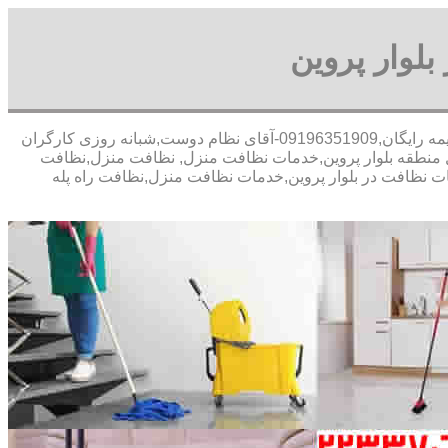
لوار پروین
30 در صد تخفیف بیمه رایگان,09196351909-آقای نظام دوست,شبانه روزی کارگران
 منطقه بلوار پروین,خدمات نظافت منزل, نظافت منزل,نظافت
مات نظافت در بلوار پروین,خدمات نظافت منزل,نظافت راه پله