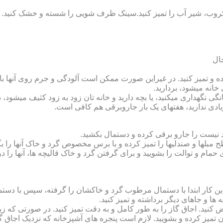
روب، شیر آب را تمیز کنید.سینک ظرف شویی را شسته و خشک کنید.
 و تمیز کنید. در غیراین صورت ممکن است آلودگی و جرم روی آنها باقی
انه می‏شود، بردارید.
گی نگهداری می‏کنید، یا بچه دارید و خانه‏ تان زود به زود کثیف می‏شود، د
ادی ندارید، هفته‏ای یک بار جاروبرقی هم کافی است.
نیست را جارو برقی کرده و دستمال بکشید.
مبل‏ها و صندلی‏ها را تمیز کرده و با برس مخصوص گرد و خاک آنها را بگ
 حمام و توالت را بشویید و برای گرفتن گرد و خاک قالیچه‏ ها، آنها را د
این کار ابتدا با دستمال مرطوب گرد و خاک‏شان را گرفته، سپس با دس
ه‏ ها و جاهای دیگر برداشته و تمیز کنید.
یض کنید. اجاق گاز را به طور کامل و به دقت تمیز کنید. در صورتی که زیا
رون تمیز کرده و بشویید. لازم است پنجره‏ های آشپزخانه که نزدیک اجا