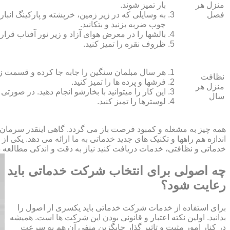
منزل هر
بار تمیز شوند.
فصل
به وسایلی که در زیر زمین، خرپشته و پارکینگ انبار ک
چوب ضربه بزنید و بتکانید.
بالش‏ها را در معرض هوای آزاد و زیر نور آفتاب قرار
ظروف نقره را تمیز کنید.
هر سال مبلمان سنگین را جابه جا کرده و قسمت زیر و 
نظافت
فرش‏ها و پرده ‏ها را تمیز کنید.
منزل هر
این کار را می‏توانید با بخارشو انجام دهید. در صورتی
سال
لوسترها را تمیز کنید.
همه چیز به مشغله و کمبود فرصت باز می گردد. گاهی اینقدر سرمان
اندازه هم راهها و تکنیک های جدید خدماتی به ما ارائه می دهد. یکی ا
خدماتی و نظافتی، خدمات دریافت کنید نیاز به دقت و اندکی مطالعه دار
چه اصولی برای انتخاب شرکت خدماتی باید
رعایت شود؟
برای استفاده از خدمات شرکت خدماتی باید یکسری از اصول را
بدانید. اولین نکته اعتبار و قانونی بودن این شرکت ها است. همیشه
در کنار امور مثبت و تاثیر گذار جایگزین منفی آن هم به سرعت