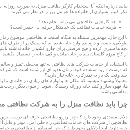
بیایید درباره اینکه آیا استخدام کارگر نظافت منزل به صورت روزانه ا
فکر کنیم. بسیاری از خانواده ها عوامل زیر را در نظر می گیرند:
چه کارهایی نظافتچی می تواند انجام دهد؟
هزینه خدمات نظافت یک خدمتکار حرفه ایی چقدر است؟
با این حال، مهمترین مسئله به هنگام استخدام نظافتچی موضوع زمان اس
طولانی، خسته و درمانده وارد خانه شده اید که سینک پر از ظرف های ک
بچه ها سپری کرده و هیچ فرصتی برای جارو کشیدن خانه نداشته باشید؟
از کاخ موزه گلستان باید در خانه مانده و کف خانه را دستمال بکشید
با استفاده از خدمات شرکت های نظافتی نه تنها محیطی تمیز و سالم بر
که دوست دارید استفاده کنید. زمان هدیه ای ارزشمند است که شرکت ن
چند وقت یک بار به تمیزکاری خانه نیاز دارید؟
معمولاً پیشنهاد میشود که مکان ها و لوازم های زیادی در خانه ی ما ب
ها، قهوه ساز و کف خانه روزانه رسیدگی شود. از سوی دیگر، رخت ها
بهداشتی باشند.
چرا باید نظافت منزل را به شرکت نظافتی مع
دلایل متعددی وجود دارد که چرا رزرو نظافتچی حرفه ای درست ترین 
نظافتچی از شرکت های خدمات نظافتی راه حلی امن، موثر و قابل اع
خانه دارند. اینجا دلایلی وجود دارد که چرا استفاده از نظافتچی درخو