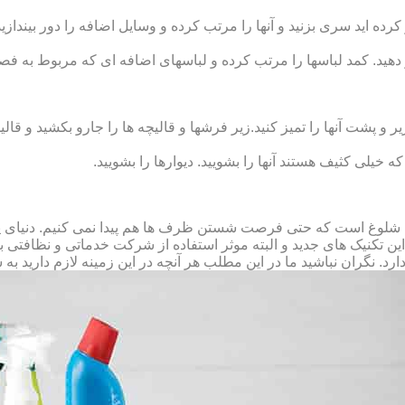
رده‏ اید سری بزنید و آنها را مرتب کرده و وسایل اضافه را دور بیندازید.
 دهید. کمد لباس‏ها را مرتب کرده و لباس‏های اضافه ای که مربوط به فص
پشت آنها را تمیز کنید.زیر فرش‏ها و قالیچه‏ ها را جارو بکشید و قالیچ
 که خیلی کثیف هستند آنها را بشویید. دیوارها را بشویید.
 شلوغ است که حتی فرصت شستن ظرف ها هم پیدا نمی کنیم. دنیای پر 
ز این تکنیک های جدید و البته موثر استفاده از شرکت خدماتی و نظافتی
د. نگران نباشید ما در این مطلب هر آنچه در این زمینه لازم دارید به 