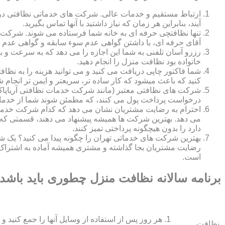
ارتباط مستقیم و خدمات عالی. شرکت های خدماتی نظافتی در ه
آیند، بنابراین هر زمان که نیاز داشتید با آنها تماس بگیرید.
تنها نظافتچی حرفه ای به خانه شما فرستاده می شوند. شرکت ه
آقای حرفه ای، با داشتن گواهی عدم سوء سابقه و گواهی عدم اع
رزرو آسان تلفنی به شما این اجازه را می دهد که به سرعت و ب
خانواده بود نظافت منزل را انجام دهید.
شما فاکتور چاپی دریافت می کنید و می توانید هزینه را به نظا
کنید که باعث میشود که کار ساده تر، سریعتر و ایمن تر انجام ش
شرکت های نظافتی معتبر (مانند شرکت خدمات نظافتی آریاپاک)
درخواست پرداخت پول می کنند، که مطمئن شوند شما از خدمات
احترام به رضایت مشتریان نشان می دهد که کدام شرکت خدم
می دهد. بهترین شرکت ها همیشه پیشنهاد می دهند، قسمتی که ش
دارد را بدون هیچگونه پرداختی تمیز کنند.
بهترین شرکت های خدماتی تهران را چگونه پیدا می کنید؟ ی
رضایت مشتریان بجا گذاشته و مشتری همیشه آماده به اشتراک
است.
برنامه سالانه نظافت منزل چطوری باید باشد
هر روز پس از استفاده از وسایل آنها را جمع کنید و 
نظافت