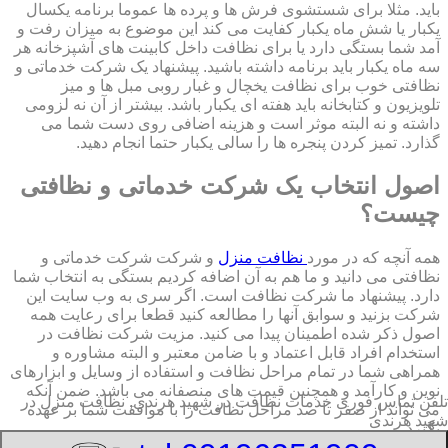
باید. مثلا برای شستشوی فرش ها و پرده ها عموما برنامه یکسال
یکبار یا شش ماه یکبار کفایت می کند این موضوع به میزان رفت و
آمد شما بستگی دارد یا برای نظافت داخل کابینت های آشپزخانه هر
سه ماه یکبار باید برنامه داشته باشید. پیشنهاد یک شرکت خدماتی و
نظافتی خوب برای نظافت یخچال و غبار روبی مبل ها و میز
تلویزیون و کتابخانه باید هفته ای یکبار باشد. بیشتر از آن نه لزومی
داشته و نه البته موثر است و هزینه اضافی روی دست شما می
گذارد. تمیز کردن پنجره ها را سالی یکبار حتما انجام دهید.
اصول انتخاب یک شرکت خدماتی و نظافتی
چیست؟
همه آنچه که در مورد
نظافت منزل
و شرکت شرکت خدماتی و
نظافتی می دانید و ما هم به آن اضافه کردیم بستگی به انتخاب شما
دارد. پیشنهاد ما شرکت نظافت است. اگر سری به وب سایت این
شرکت بزنید و سوابق آنها را مطالعه کنید قطعا برای رعایت همه
اصول ذکر شده اطمینان پیدا می کنید. مزیت شرکت نظافت در
استخدام افراد قابل اعتماد و با ضامن معتبر و البته مشاوره و
همراهی شما در تمام مراحل نظافت و استفاده از وسایل و ابزارهای
نوین و کارآمد و همچنین قیمت های منصفانه می باشد. ضمن آنکه
تلفن تماس فوری
خدمات نظافت در شهید هرندی, نظافت منزل در
می تواند از صفر تا صد مراحل نظافت را با موافقت شما بر عهده
شهید هرندی
بگیرد.