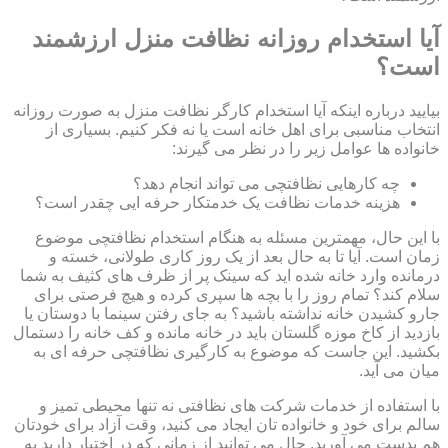
آیا استخدام روزانه نظافت منزل ارزشمند
است؟
بیایید درباره اینکه آیا استخدام کارگر نظافت منزل به صورت روزانه
انتخاب مناسبی برای اهل خانه است یا نه فکر کنیم. بسیاری از
خانواده ها عوامل زیر را در نظر می گیرند:
چه کارهایی نظافتچی می تواند انجام دهد؟
هزینه خدمات نظافت یک خدمتکار حرفه ایی چقدر است؟
با این حال، مهمترین مسئله به هنگام استخدام نظافتچی موضوع
زمان است. آیا تا به حال بعد از یک روز کاری طولانی، خسته و
درمانده وارد خانه شده اید که سینک پر از ظرف های کثیف به شما
سلام کند؟ تمام روز را با بچه ها سپری کرده و هیچ فرصتی برای
جارو کشیدن خانه نداشته باشید؟ به جای رفتن سینما با دوستان یا
بازدید از کاخ موزه گلستان باید در خانه مانده و کف خانه را دستمال
بکشید. این جاست که موضوع به کارگیری نظافتچی حرفه ای به
میان می آید.
با استفاده از خدمات شرکت های نظافتی نه تنها محیطی تمیز و
سالم برای خود و خانواده تان ایجاد می کنید، وقت آزاد برای خودتان
هم بدست می آورید. حال می توانید از زمانی که در اختیار دارید به