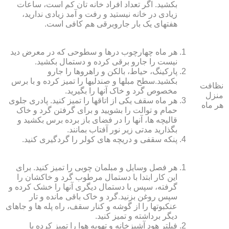
بکشید. اگر تعداد افراد خانه ‏تان کم است، ساعات
زیادی در خانه نیستید و رفت و آمد زیادی ندارید،
هفته‏ای یک بار جاروبرقی هم کافی است.
هر ماه چهارچوب درها و سطوحی که در معرض دید
نیست را جارو برقی کرده و دستمال بکشید.
پارکینگ، حیاط، بالکن و راهروها را جارو
بکشید.سطح مبل‏ها و صندلی‏ها را تمیز کرده و با برس
نظافت
مخصوص گرد و خاک آنها را بگیرید.
منزل
هر ماه سقف یکی از اتاق‏ها را تمیز کنید. پادری جلوی
هر ماه
حمام و توالت را بشویید و برای گرفتن گرد و خاک
قالیچه‏ ها، آنها را در فضای باز برده برس بکشید و
بگذارید مدتی زیر نور آفتاب بمانند.
پنکه سقفی و دریچه‏ های کولر را گردگیری کنید.
هر فصل وسایل و مبلمان چوبی را تمیز کنید. برای
این کار ابتدا با دستمال مرطوب گرد و خاک‏شان را
گرفته، سپس با دستمال دیگری آنها را خشک کرده و
سپس روغن بزنید.گرد و خاک باقی مانده و تار
عنکبوت‏ها را از گوشه و کنار سقف، راه پله‏ ها و جاهای
دیگر برداشته و تمیز کنید.
فیلتر هود آشپزخانه و تهویه هوا را تمیز کرده یا