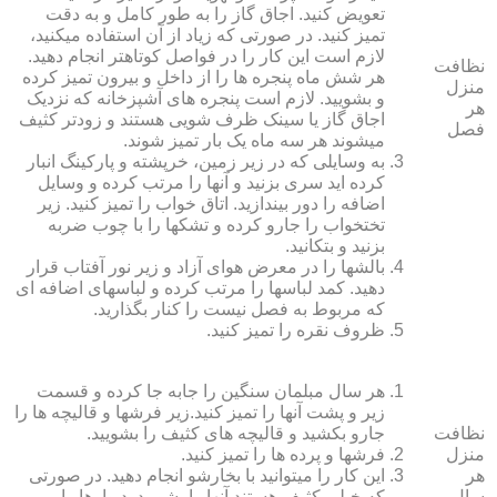
تعویض کنید. اجاق گاز را به طور کامل و به دقت
تمیز کنید. در صورتی که زیاد از آن استفاده می‏کنید،
لازم است این کار را در فواصل کوتاه‏تر انجام دهید.
نظافت
هر شش ماه پنجره‏ ها را از داخل و بیرون تمیز کرده
منزل
و بشویید. لازم است پنجره‏ های آشپزخانه که نزدیک
هر
اجاق گاز یا سینک ظرف شویی هستند و زودتر کثیف
فصل
می‏شوند هر سه ماه یک بار تمیز شوند.
به وسایلی که در زیر زمین، خرپشته و پارکینگ انبار
کرده‏ اید سری بزنید و آنها را مرتب کرده و وسایل
اضافه را دور بیندازید. اتاق خواب را تمیز کنید. زیر
تختخواب را جارو کرده و تشک‏ها را با چوب ضربه
بزنید و بتکانید.
بالش‏ها را در معرض هوای آزاد و زیر نور آفتاب قرار
دهید. کمد لباس‏ها را مرتب کرده و لباس‏های اضافه ای
که مربوط به فصل نیست را کنار بگذارید.
ظروف نقره را تمیز کنید.
هر سال مبلمان سنگین را جابه جا کرده و قسمت
زیر و پشت آنها را تمیز کنید.زیر فرش‏ها و قالیچه‏ ها را
نظافت
جارو بکشید و قالیچه‏ های کثیف را بشویید.
منزل
فرش‏ها و پرده ‏ها را تمیز کنید.
هر
این کار را می‏توانید با بخارشو انجام دهید. در صورتی
سال
که خیلی کثیف هستند آنها را بشویید. دیوارها را