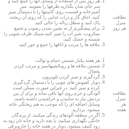
هر روز پس از استفاده از وسایل آنها را جمع کنید و
سر جای شان بگذارید.ظرف‏ها را بشویید. میز
آشپزخانه و قسمت روی کابینت‏ها را با دستمال تمیز
نظافت
کنید. اجاق گاز و ذرات غذایی را که روی آن ریخته،
منزل
پاک کنید و سطل زباله را خالی کنید.
هر روز
برای پیشگیری از ته نشین شدن رسوب و تجمع
میکروب، شیر آب را تمیز کنید.سینک ظرف شویی را
شسته و خشک کنید.
ملافه‏ ها را مرتب و اتاق‏ها را جمع و جور کنید.
هر هفته یکبار شستن حمام و توالت
شستن ملافه‏ ها و روبالشی‎هاتمیز و مرتب کردن
یخچال
گردگیری و تمیز کردن تلویزیون
دوبار کفپوش‏ های چوبی را با دستمال گردگیری
کرده و تمیز کنید. در غیراین صورت ممکن است
نظافت
آلودگی و جرم روی آنها باقی بماند و برای از بین
منزل
بردنش نیاز به سابیدن و خراشیدن داشته باشید.
هر
وسایل اضافه ای را که موجب به هم ریختگی خانه
هفته
می‏شود، بردارید.
اگر در منطقه آلوده‏ای زندگی می‏کنید، از پرندگان
خانگی نگهداری می‏کنید، یا بچه دارید و خانه‏ تان زود به
زود کثیف می‏شود، دوبار در هفته خانه را جاروبرقی