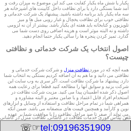
یکبار یا شش ماه یکبار کفایت می کند این موضوع به میزان رفت و
آمد شما بستگی دارد یا برای نظافت داخل کابینت های آشپزخانه هر
سه ماه یکبار باید برنامه داشته باشید. پیشنهاد یک شرکت خدماتی و
نظافتی خوب برای نظافت یخچال و غبار روبی مبل ها و میز
تلویزیون و کتابخانه باید هفته ای یکبار باشد. بیشتر از آن نه لزومی
داشته و نه البته موثر است و هزینه اضافی روی دست شما می
گذارد. تمیز کردن پنجره ها را سالی یکبار حتما انجام دهید.
اصول انتخاب یک شرکت خدماتی و نظافتی
چیست؟
همه آنچه که در مورد
نظافت منزل
و شرکت شرکت خدماتی و
نظافتی می دانید و ما هم به آن اضافه کردیم بستگی به انتخاب شما
دارد. پیشنهاد ما شرکت نظافت است. اگر سری به وب سایت این
شرکت بزنید و سوابق آنها را مطالعه کنید قطعا برای رعایت همه
اصول ذکر شده اطمینان پیدا می کنید. مزیت شرکت نظافت در
استخدام افراد قابل اعتماد و با ضامن معتبر و البته مشاوره و
همراهی شما در تمام مراحل نظافت و استفاده از وسایل و ابزارهای
نوین و کارآمد و همچنین قیمت های منصفانه می باشد. ضمن آنکه
می تواند از صفر تا صد مراحل نظافت را با موافقت شما بر عهده
تلفن تماس فوری
خدمات نظافت در کاشانی, نظافت منزل در کاشانی
بگیرد.
☞☏
tel:09196351909
8/6/2026 6:59:23 PM
:Published Date: