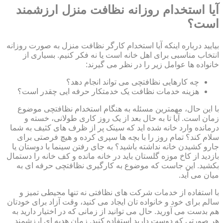
آیا استخدام روزانه نظافت منزل ارزشمند
است؟
بیایید درباره اینکه آیا استخدام کارگر نظافت منزل به صورت روزانه
انتخاب مناسبی برای اهل خانه است یا نه فکر کنیم. بسیاری از
خانواده ها عوامل زیر را در نظر می گیرند:
چه کارهایی نظافتچی می تواند انجام دهد؟
هزینه خدمات نظافت یک خدمتکار حرفه ایی چقدر است؟
با این حال، مهمترین مسئله به هنگام استخدام نظافتچی موضوع
زمان است. آیا تا به حال بعد از یک روز کاری طولانی، خسته و
درمانده وارد خانه شده اید که سینک پر از ظرف های کثیف به شما
سلام کند؟ تمام روز را با بچه ها سپری کرده و هیچ فرصتی برای
جارو کشیدن خانه نداشته باشید؟ به جای رفتن سینما با دوستان یا
بازدید از کاخ موزه گلستان باید در خانه مانده و کف خانه را دستمال
بکشید. این جاست که موضوع به کارگیری نظافتچی حرفه ای به
میان می آید.
با استفاده از خدمات شرکت های نظافتی نه تنها محیطی تمیز و
سالم برای خود و خانواده تان ایجاد می کنید، وقت آزاد برای خودتان
هم بدست می آورید. حال می توانید از زمانی که در اختیار دارید به
هر صورتی که دوست دارید استفاده کنید. زمان هدیه ای ارزشمند