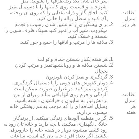
سر جای شان بگذارید.ظرف‏ها را بشویید. میز
آشپزخانه و قسمت روی کابینت‏ها را با دستمال تمیز
نظافت
کنید. اجاق گاز و ذرات غذایی را که روی آن ریخته،
منزل
پاک کنید و سطل زباله را خالی کنید.
هر روز
برای پیشگیری از ته نشین شدن رسوب و تجمع
میکروب، شیر آب را تمیز کنید.سینک ظرف شویی را
شسته و خشک کنید.
ملافه‏ ها را مرتب و اتاق‏ها را جمع و جور کنید.
هر هفته یکبار شستن حمام و توالت
شستن ملافه‏ ها و روبالشی‎هاتمیز و مرتب کردن
یخچال
گردگیری و تمیز کردن تلویزیون
دوبار کفپوش‏ های چوبی را با دستمال گردگیری
کرده و تمیز کنید. در غیراین صورت ممکن است
نظافت
آلودگی و جرم روی آنها باقی بماند و برای از بین
منزل
بردنش نیاز به سابیدن و خراشیدن داشته باشید.
هر
وسایل اضافه ای را که موجب به هم ریختگی خانه
هفته
می‏شود، بردارید.
اگر در منطقه آلوده‏ای زندگی می‏کنید، از پرندگان
خانگی نگهداری می‏کنید، یا بچه دارید و خانه‏ تان زود به
زود کثیف می‏شود، دوبار در هفته خانه را جاروبرقی
بکشید. اگر تعداد افراد خانه ‏تان کم است، ساعات