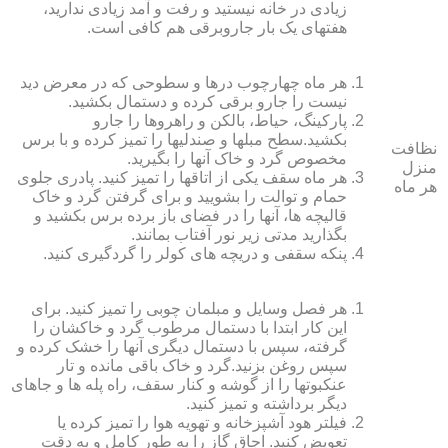
زیادی در خانه نیستید و رفت و آمد زیادی ندارید،
هفته‏ای یک بار جاروبرقی هم کافی است.
هر ماه چهارچوب درها و سطوحی که در معرض دید
نیست را جارو برقی کرده و دستمال بکشید.
پارکینگ، حیاط، بالکن و راهروها را جارو
بکشید.سطح مبل‏ها و صندلی‏ها را تمیز کرده و با برس
نظافت
مخصوص گرد و خاک آنها را بگیرید.
منزل
هر ماه سقف یکی از اتاق‏ها را تمیز کنید. پادری جلوی
هر ماه
حمام و توالت را بشویید و برای گرفتن گرد و خاک
قالیچه‏ ها، آنها را در فضای باز برده برس بکشید و
بگذارید مدتی زیر نور آفتاب بمانند.
پنکه سقفی و دریچه‏ های کولر را گردگیری کنید.
هر فصل وسایل و مبلمان چوبی را تمیز کنید. برای
این کار ابتدا با دستمال مرطوب گرد و خاک‏شان را
گرفته، سپس با دستمال دیگری آنها را خشک کرده و
سپس روغن بزنید.گرد و خاک باقی مانده و تار
عنکبوت‏ها را از گوشه و کنار سقف، راه پله‏ ها و جاهای
دیگر برداشته و تمیز کنید.
فیلتر هود آشپزخانه و تهویه هوا را تمیز کرده یا
تعویض کنید. اجاق گاز را به طور کامل و به دقت