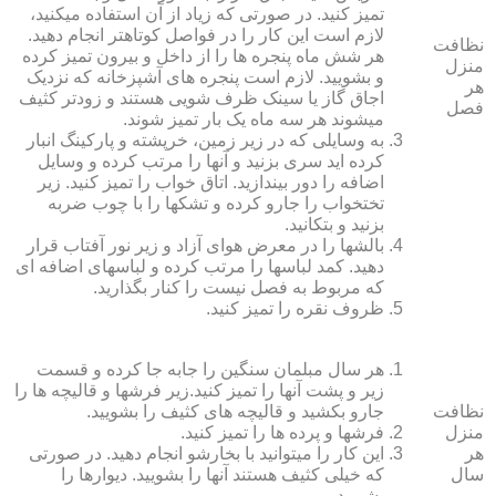
تمیز کنید. در صورتی که زیاد از آن استفاده می‏کنید،
لازم است این کار را در فواصل کوتاه‏تر انجام دهید.
نظافت
هر شش ماه پنجره‏ ها را از داخل و بیرون تمیز کرده
منزل
و بشویید. لازم است پنجره‏ های آشپزخانه که نزدیک
هر
اجاق گاز یا سینک ظرف شویی هستند و زودتر کثیف
فصل
می‏شوند هر سه ماه یک بار تمیز شوند.
به وسایلی که در زیر زمین، خرپشته و پارکینگ انبار
کرده‏ اید سری بزنید و آنها را مرتب کرده و وسایل
اضافه را دور بیندازید. اتاق خواب را تمیز کنید. زیر
تختخواب را جارو کرده و تشک‏ها را با چوب ضربه
بزنید و بتکانید.
بالش‏ها را در معرض هوای آزاد و زیر نور آفتاب قرار
دهید. کمد لباس‏ها را مرتب کرده و لباس‏های اضافه ای
که مربوط به فصل نیست را کنار بگذارید.
ظروف نقره را تمیز کنید.
هر سال مبلمان سنگین را جابه جا کرده و قسمت
زیر و پشت آنها را تمیز کنید.زیر فرش‏ها و قالیچه‏ ها را
نظافت
جارو بکشید و قالیچه‏ های کثیف را بشویید.
منزل
فرش‏ها و پرده ‏ها را تمیز کنید.
هر
این کار را می‏توانید با بخارشو انجام دهید. در صورتی
سال
که خیلی کثیف هستند آنها را بشویید. دیوارها را
بشویید.