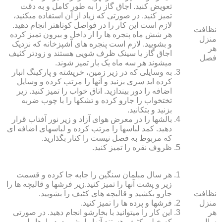
تعویض کنید. اجاق گاز را به طور کامل و به دقت
تمیز کنید. در صورتی که زیاد از آن استفاده می‏کنید،
لازم است این کار را در فواصل کوتاه‏تر انجام دهید.
نظافت
هر شش ماه پنجره‏ ها را از داخل و بیرون تمیز کرده
منزل
و بشویید. لازم است پنجره‏ های آشپزخانه که نزدیک
هر
اجاق گاز یا سینک ظرف شویی هستند و زودتر کثیف
فصل
می‏شوند هر سه ماه یک بار تمیز شوند.
به وسایلی که در زیر زمین، خرپشته و پارکینگ انبار
کرده‏ اید سری بزنید و آنها را مرتب کرده و وسایل
اضافه را دور بیندازید. اتاق خواب را تمیز کنید. زیر
تختخواب را جارو کرده و تشک‏ها را با چوب ضربه
بزنید و بتکانید.
بالش‏ها را در معرض هوای آزاد و زیر نور آفتاب قرار
دهید. کمد لباس‏ها را مرتب کرده و لباس‏های اضافه ای
که مربوط به فصل نیست را کنار بگذارید.
ظروف نقره را تمیز کنید.
هر سال مبلمان سنگین را جابه جا کرده و قسمت
زیر و پشت آنها را تمیز کنید.زیر فرش‏ها و قالیچه‏ ها را
نظافت
جارو بکشید و قالیچه‏ های کثیف را بشویید.
منزل
فرش‏ها و پرده ‏ها را تمیز کنید.
هر
این کار را می‏توانید با بخارشو انجام دهید. در صورتی
سال
که خیلی کثیف هستند آنها را بشویید. دیوارها را