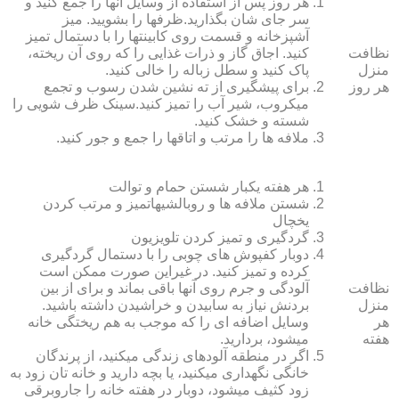
هر روز پس از استفاده از وسایل آنها را جمع کنید و
سر جای شان بگذارید.ظرف‏ها را بشویید. میز
آشپزخانه و قسمت روی کابینت‏ها را با دستمال تمیز
نظافت
کنید. اجاق گاز و ذرات غذایی را که روی آن ریخته،
منزل
پاک کنید و سطل زباله را خالی کنید.
هر روز
برای پیشگیری از ته نشین شدن رسوب و تجمع
میکروب، شیر آب را تمیز کنید.سینک ظرف شویی را
شسته و خشک کنید.
ملافه‏ ها را مرتب و اتاق‏ها را جمع و جور کنید.
هر هفته یکبار شستن حمام و توالت
شستن ملافه‏ ها و روبالشی‎هاتمیز و مرتب کردن
یخچال
گردگیری و تمیز کردن تلویزیون
دوبار کفپوش‏ های چوبی را با دستمال گردگیری
کرده و تمیز کنید. در غیراین صورت ممکن است
نظافت
آلودگی و جرم روی آنها باقی بماند و برای از بین
منزل
بردنش نیاز به سابیدن و خراشیدن داشته باشید.
هر
وسایل اضافه ای را که موجب به هم ریختگی خانه
هفته
می‏شود، بردارید.
اگر در منطقه آلوده‏ای زندگی می‏کنید، از پرندگان
خانگی نگهداری می‏کنید، یا بچه دارید و خانه‏ تان زود به
زود کثیف می‏شود، دوبار در هفته خانه را جاروبرقی