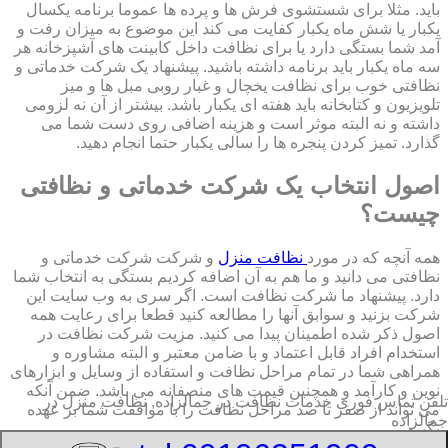
باید. مثلا برای شستشوی فرش ها و پرده ها عموما برنامه یکسال
یکبار یا شش ماه یکبار کفایت می کند این موضوع به میزان رفت و
آمد شما بستگی دارد یا برای نظافت داخل کابینت های آشپزخانه هر
سه ماه یکبار باید برنامه داشته باشید. پیشنهاد یک شرکت خدماتی و
نظافتی خوب برای نظافت یخچال و غبار روبی مبل ها و میز
تلویزیون و کتابخانه باید هفته ای یکبار باشد. بیشتر از آن نه لزومی
داشته و نه البته موثر است و هزینه اضافی روی دست شما می
گذارد. تمیز کردن پنجره ها را سالی یکبار حتما انجام دهید.
اصول انتخاب یک شرکت خدماتی و نظافتی
چیست؟
همه آنچه که در مورد
نظافت منزل
و شرکت شرکت خدماتی و
نظافتی می دانید و ما هم به آن اضافه کردیم بستگی به انتخاب شما
دارد. پیشنهاد ما شرکت نظافت است. اگر سری به وب سایت این
شرکت بزنید و سوابق آنها را مطالعه کنید قطعا برای رعایت همه
اصول ذکر شده اطمینان پیدا می کنید. مزیت شرکت نظافت در
استخدام افراد قابل اعتماد و با ضامن معتبر و البته مشاوره و
همراهی شما در تمام مراحل نظافت و استفاده از وسایل و ابزارهای
نوین و کارآمد و همچنین قیمت های منصفانه می باشد. ضمن آنکه
تلفن تماس فوری
خدمات نظافت در جمالزاده, نظافت منزل در
می تواند از صفر تا صد مراحل نظافت را با موافقت شما بر عهده
جمالزاده
بگیرد.