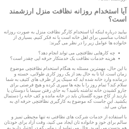
آیا استخدام روزانه نظافت منزل ارزشمند
است؟
بیایید درباره اینکه آیا استخدام کارگر نظافت منزل به صورت روزانه
انتخاب مناسبی برای اهل خانه است یا نه فکر کنیم. بسیاری از
خانواده ها عوامل زیر را در نظر می گیرند:
چه کارهایی نظافتچی می تواند انجام دهد؟
هزینه خدمات نظافت یک خدمتکار حرفه ایی چقدر است؟
با این حال، مهمترین مسئله به هنگام استخدام نظافتچی موضوع
زمان است. آیا تا به حال بعد از یک روز کاری طولانی، خسته و
درمانده وارد خانه شده اید که سینک پر از ظرف های کثیف به شما
سلام کند؟ تمام روز را با بچه ها سپری کرده و هیچ فرصتی برای
جارو کشیدن خانه نداشته باشید؟ به جای رفتن سینما با دوستان یا
بازدید از کاخ موزه گلستان باید در خانه مانده و کف خانه را دستمال
بکشید. این جاست که موضوع به کارگیری نظافتچی حرفه ای به
میان می آید.
با استفاده از خدمات شرکت های نظافتی نه تنها محیطی تمیز و
سالم برای خود و خانواده تان ایجاد می کنید، وقت آزاد برای خودتان
هم بدست می آورید. حال می توانید از زمانی که در اختیار دارید به